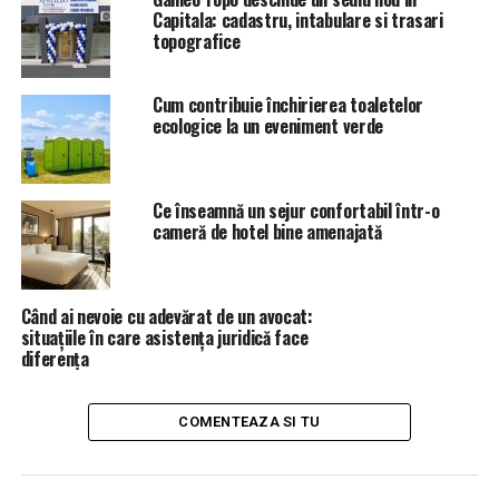
astfel incat “sa intre frica” in ei.
Capitala: cadastru, intabulare si trasari
topografice
Avocatul Doseanu a identificat dupa voce o serie de
procurori din cadrul DNA Oradea, dupa cum
Cum contribuie închirierea toaletelor
urmeaza
:
ecologice la un eveniment verde
–
Ciprian Man
, zis “manelistul DNA”
(foto in fundal)
;
Ce înseamnă un sejur confortabil într-o
–
Adrian Muntean
;
cameră de hotel bine amenajată
–
Cristian Ardelean
;
–
Cosmin Pantea
;
Când ai nevoie cu adevărat de un avocat:
situațiile în care asistența juridică face
diferența
–
Lucian Rus
.
Iar printre judecatorii mentionati in discutii se
COMENTEAZA SI TU
numara
:
–
Denisa Vidican
, de la Curtea de Apel Oradea;