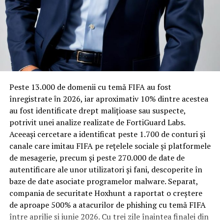
vechi, cu structuri care nu au fost proiectate inițial
Man Ciprian
: Asta, Denisa era prietena buna cu
pentru izolare fonică performantă.
Patraus, asa-i? (n.r. – judecatori C.A. Oradea)
Rotația rapidă a oaspeților cere
Ardelean Cristian
: Denisa cu Patraus…, asta nu stiu!
materiale rezistente
Man Ciprian
: Sau Berindei! Berindei statea la Patraus.
(n.n. judecator C.A. Oradea)
Spre diferență de o locuință obișnuită, o cameră de hotel
Peste 13.000 de domenii cu temă FIFA au fost
trece printr-un ciclu de utilizare intensă: oaspeți diferiți,
înregistrate ȋn 2026, iar aproximativ 10% dintre acestea
Ardelean Cristian
: Da, s-o certat Berindei cu Patraus.
bagaje trase pe roți, curățenie zilnică, uneori mai multe
au fost identificate drept malițioase sau suspecte,
S-o certat fantastic. L-o dat afara. I-o reprosat ca o
rezervări consecutive în aceeași săptămână. Această
potrivit unei analize realizate de FortiGuard Labs.
facut nu stiu ce.
frecvență ridicată de utilizare pune presiune reală pe
Aceeași cercetare a identificat peste 1.700 de conturi și
orice suprafață, iar pardoseala este printre primele
canale care imitau FIFA pe rețelele sociale și platformele
Lucian Rus
: O stat in chirie la Patraus, da!”
elemente afectate vizibil, mai ales în zona din jurul
de mesagerie, precum și peste 270.000 de date de
patului și a ușii de acces.
autentificare ale unor utilizatori și fani, descoperite în
Copy-paste de la SRI
baze de date asociate programelor malware. Separat,
În etapa de renovare sau construcție, administratorii
compania de securitate Hoxhunt a raportat o creștere
Aceleasi discutii releva si implicarea Serviciul Roman de
care iau în calcul
mocheta trafic intens
pentru zonele
de aproape 500% a atacurilor de phishing cu temă FIFA
Informatii in actele de urmarire penala, procurorii
cu rotație mare reduc riscul de uzură prematură și de
între aprilie și iunie 2026. Cu trei zile înaintea finalei din
vorbind cu nonsalanta de despre cum ofiterii de politie