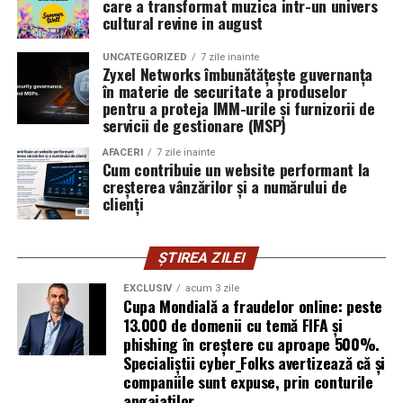
care a transformat muzica intr-un univers
NU RATATI
infrastructurii, de la filtrarea traficului malițios până la
PSD îi pregăteşte marea lovitură lui Klaus Iohannis. Ce
cultural revine in august
izolarea site-urilor compromise. Dar phishingul nu
vor face după refuzul președintelui / Comisarul de
exploatează doar serverele, ci mai ales oamenii. Niciun
Prahova – Comisarul de Prahova
UNCATEGORIZED
7 zile inainte
furnizor de hosting nu poate opri un utilizator să își
Zyxel Networks îmbunătățește guvernanța
în materie de securitate a produselor
introducă parola pe o pagină clonată. În acel moment,
pentru a proteja IMM-urile și furnizorii de
vigilența utilizatorului rămâne prima linie de apărare”,
servicii de gestionare (MSP)
explică Horațiu Șimon, Chief Technology Officer
cyber_Folks România.
AFACERI
7 zile inainte
Cum contribuie un website performant la
creșterea vânzărilor și a numărului de
Subiectul a fost semnalat și de FBI, care a inclus în
clienți
informările din ultima lună amenințările asociate
turneului, de la fraude online și furtul datelor până la
ȘTIREA ZILEI
operațiuni de dezinformare.
EXCLUSIV
acum 3 zile
Avertismentele publice s-au concentrat în principal
Cupa Mondială a fraudelor online: peste
asupra fanilor și infrastructurii orașelor gazdă, însă
13.000 de domenii cu temă FIFA și
phishing în creștere cu aproape 500%.
specialiștii atrag atenția că firmele pot fi afectate
Specialiștii cyber_Folks avertizează că și
inclusiv atunci când nu au nicio legătură directă cu
companiile sunt expuse, prin conturile
industria sportului, turismului sau vânzarea de bilete.
angajaților