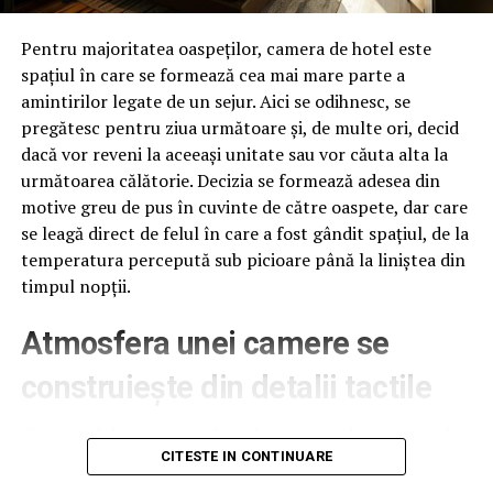
transferat intre timp la alta instanta;
Pentru majoritatea oaspeților, camera de hotel este
–
Simona Haiduc
, de la Tribunalul Satu Mare;
spațiul în care se formează cea mai mare parte a
–
Laura Miclo
, de la Tribunalul Satu Mare;
amintirilor legate de un sejur. Aici se odihnesc, se
pregătesc pentru ziua următoare și, de multe ori, decid
–
Remus Nemes
, de la Tribunalul Satu Mare.
dacă vor reveni la aceeași unitate sau vor căuta alta la
următoarea călătorie. Decizia se formează adesea din
Lumea Justitiei prezinta dialogul privind solutiile
motive greu de pus în cuvinte de către oaspete, dar care
pentru cumintirea judecatorilor. Identificarea
se leagă direct de felul în care a fost gândit spațiul, de la
personajelor a fost realizata de un procuror din
temperatura percepută sub picioare până la liniștea din
judetul Bihor, care ii cunoaste extrem de bine pe
timpul nopții.
procurorii de la DNA Oradea
:
Atmosfera unei camere se
MINUTUL 12:05 – 13:18
construiește din detalii tactile
“
Man Ciprian
:
Daca incepi urmarirea fata de astea
doua judecatoare, ii trimite Adi in judecata pe aia
Contactul direct cu pardoseala este una dintre primele
trei, o sa mai intre frica
…
senzații fizice pe care le are un oaspete atunci când
CITESTE IN CONTINUARE
intră desculț în cameră, fie dimineața, fie la revenirea de