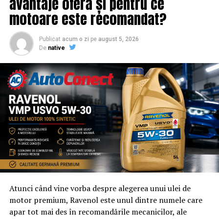
avantaje oferă și pentru ce
motoare este recomandat?
Publicat
acum o zi
pe
august 5, 2026
De
native
Atunci când vine vorba despre alegerea unui ulei de
motor premium, Ravenol este unul dintre numele care
apar tot mai des în recomandările mecanicilor, ale