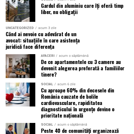
și oportunități pentru orice afacere.
Gardul din aluminiu care îți oferă timp
Un ulei formulat pentru utilizarea cu DPF contribuie la:
liber, nu obligații
(Advertorial)
reducerea acumulării de reziduuri;
UNCATEGORIZED
acum 3 zile
protejarea filtrului de particule;
Când ai nevoie cu adevărat de un
avocat: situațiile în care asistența
funcționarea eficientă a sistemului antipoluare.
juridică face diferența
Acest aspect este esențial pentru reducerea riscului
AFACERI
acum o săptămână
De ce apartamentele cu 3 camere au
unor reparații costisitoare.
devenit alegerea preferată a familiilor
tinere?
Avantajele Ravenol VMP USVO 5W30
Printre cele mai importante avantaje se numără:
SOCIAL
acum 6 zile
Cu aproape 60% din decesele din
România cauzate de bolile
tehnologie USVO;
cardiovasculare, rapiditatea
diagnosticului în urgențe devine o
stabilitate termică ridicată;
prioritate națională
rezistență la oxidare;
SOCIAL
acum o săptămână
protecție împotriva uzurii;
Peste 40 de comunități organizează