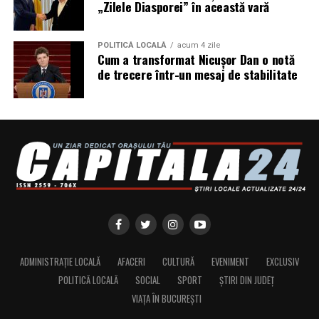
„Zilele Diasporei” în această vară
reducerea depunerilor;
protejarea turbinei;
POLITICĂ LOCALĂ
acum 4 zile
Cum a transformat Nicușor Dan o notă
compatibilitate cu numeroase aprobări OEM;
de trecere într-un mesaj de stabilitate
performanțe foarte bune la pornirea la rece;
compatibilitate cu motoarele moderne diesel și
benzină.
Ravenol VMP USVO 5W30 vs alte uleiuri 5W30
Mulți șoferi compară acest produs cu alte uleiuri
premium.
Diferențele apar în special la:
tehnologia utilizată;
ADMINISTRAȚIE LOCALĂ
AFACERI
CULTURĂ
EVENIMENT
EXCLUSIV
POLITICĂ LOCALĂ
SOCIAL
SPORT
ȘTIRI DIN JUDEȚ
aprobările OEM;
VIAȚA ÎN BUCUREȘTI
stabilitatea vâscozității;