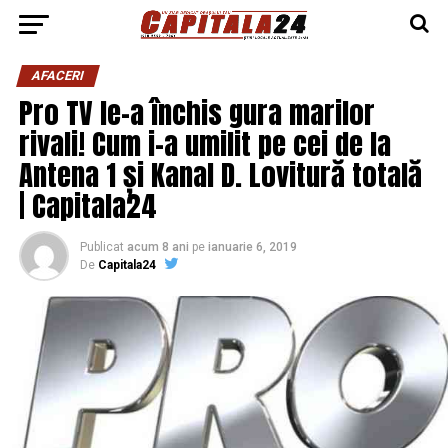
AFACERI
Pro TV le-a închis gura marilor
rivali! Cum i-a umilit pe cei de la
Antena 1 și Kanal D. Lovitură totală
| Capitala24
Publicat
acum 8 ani
pe
ianuarie 6, 2019
De
Capitala24