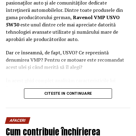
pasionaților auto și ale comunităților dedicate
întreținerii automobilelor. Dintre toate produsele din
gama producătorului german,
Ravenol VMP USVO
5W30
este unul dintre cele mai apreciate datorită
tehnologiei avansate utilizate și numărului mare de
aprobări ale producătorilor auto.
Dar ce înseamnă, de fapt, USVO? Ce reprezintă
denumirea VMP? Pentru ce motoare este recomandat
acest ulei și când merită să îl alegi?
În acest ghid complet analizăm caracteristicile lui
Ravenol VMP USVO 5W30 și explicăm de ce este
CITESTE IN CONTINUARE
considerat unul dintre cele mai performante uleiuri de
motor disponibile în prezent.
Ce este Ravenol?
AFACERI
Ravenol este un producător german de lubrifianți
Cum contribuie închirierea
fondat în anul 1946 și recunoscut la nivel internațional