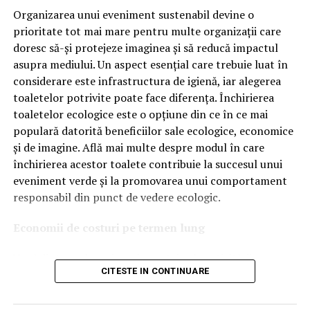
tehnologiile proprii și pentru numărul mare de aprobări
Organizarea unui eveniment sustenabil devine o
OEM.
prioritate tot mai mare pentru multe organizații care
doresc să-și protejeze imaginea și să reducă impactul
Ce înseamnă Ravenol VMP?
asupra mediului. Un aspect esențial care trebuie luat în
considerare este infrastructura de igienă, iar alegerea
Denumirea
VMP
identifică o gamă de uleiuri dezvoltate
toaletelor potrivite poate face diferența. Închirierea
pentru motoare moderne care necesită performanțe
toaletelor ecologice este o opțiune din ce în ce mai
ridicate și compatibilitate cu numeroase specificații ale
populară datorită beneficiilor sale ecologice, economice
constructorilor auto.
și de imagine. Află mai multe despre modul în care
Acest produs este destinat în special motoarelor
închirierea acestor toalete contribuie la succesul unui
moderne pe benzină și diesel, inclusiv celor echipate cu:
eveniment verde și la promovarea unui comportament
responsabil din punct de vedere ecologic.
turbocompresor;
Economii de costuri pe termen lung
filtru de particule DPF;
Unul dintre cele mai mari avantaje ale activității
catalizatoare moderne;
CITESTE IN CONTINUARE
de
închiriere toalete ecologice
este economia de costuri.
sisteme Start-Stop.
Deși există un cost inițial pentru închirierea acestora, pe
termen lung, aceasta este o opțiune mai rentabilă decât
Ce înseamnă USVO?