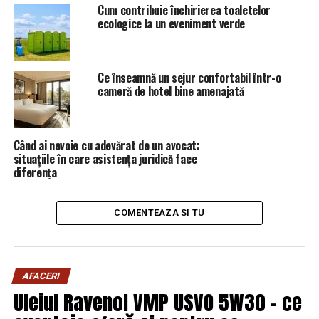
ceea ce priveşte audienţa din prime-time, cu
Cum contribuie închirierea toaletelor
aproximativ 240.000 de telespectatori, în medie.
ecologice la un eveniment verde
ARTICOLE PE ACEIASI TEMA:
PRIMA
Ce înseamnă un sejur confortabil într-o
URMATORUL
cameră de hotel bine amenajată
PSD îi pregăteşte marea lovitură lui Klaus Iohannis. Ce
vor face după refuzul președintelui / Comisarul de
Prahova – Comisarul de Prahova
Când ai nevoie cu adevărat de un avocat:
NU RATATI
situațiile în care asistența juridică face
”Pe romani ii va costa in următorii 20 de ani!” /
diferența
Comisarul de Prahova – Comisarul de Prahova
COMENTEAZA SI TU
AFACERI
Uleiul Ravenol VMP USVO 5W30 – ce