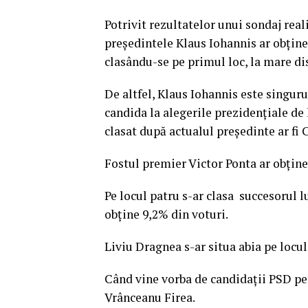
Potrivit rezultatelor unui sondaj re
preşedintele Klaus Iohannis ar obţine
clasându-se pe primul loc, la mare dis
De altfel, Klaus Iohannis este singuru
candida la alegerile prezidenţiale de 
clasat după actualul preşedinte ar fi 
Fostul premier Victor Ponta ar obţine
Pe locul patru s-ar clasa succesorul l
obţine 9,2% din voturi.
Liviu Dragnea s-ar situa abia pe locul
Când vine vorba de candidaţii PSD pen
Vrânceanu Firea.