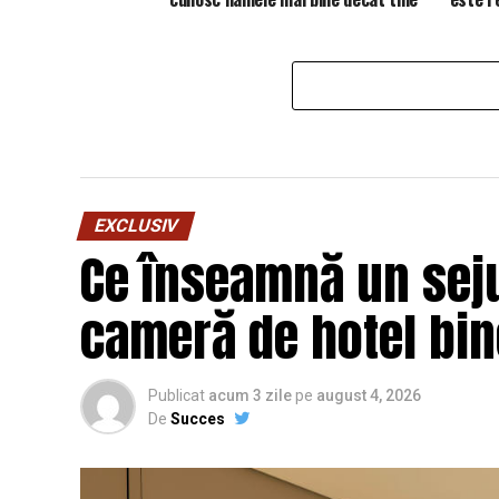
EXCLUSIV
Ce înseamnă un seju
cameră de hotel bi
Publicat
acum 3 zile
pe
august 4, 2026
De
Succes