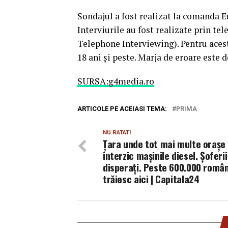
Sondajul a fost realizat la comanda 
Interviurile au fost realizate prin 
Telephone Interviewing). Pentru acest
18 ani şi peste. Marja de eroare este d
SURSA:g4media.ro
ARTICOLE PE ACEIASI TEMA:
PRIMA
NU RATATI
Țara unde tot mai multe orașe
interzic mașinile diesel. Șoferi
disperați. Peste 600.000 român
trăiesc aici | Capitala24