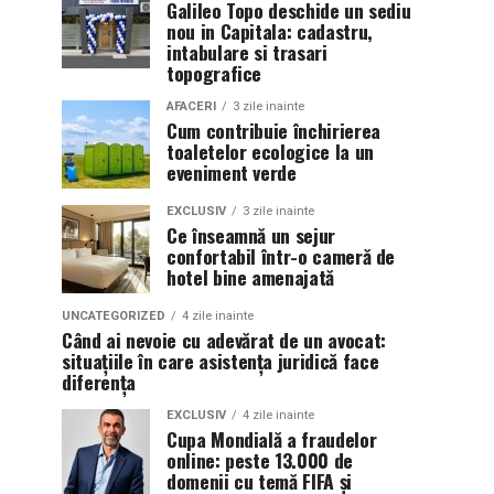
Galileo Topo deschide un sediu
nou in Capitala: cadastru,
intabulare si trasari
topografice
AFACERI
3 zile inainte
Cum contribuie închirierea
toaletelor ecologice la un
eveniment verde
EXCLUSIV
3 zile inainte
Ce înseamnă un sejur
confortabil într-o cameră de
hotel bine amenajată
UNCATEGORIZED
4 zile inainte
Când ai nevoie cu adevărat de un avocat:
situațiile în care asistența juridică face
diferența
EXCLUSIV
4 zile inainte
Cupa Mondială a fraudelor
online: peste 13.000 de
domenii cu temă FIFA și