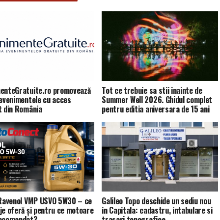
enteGratuite.ro promovează
Tot ce trebuie sa stii inainte de
 evenimentele cu acces
Summer Well 2026. Ghidul complet
t din România
pentru editia aniversara de 15 ani
 Ravenol VMP USVO 5W30 – ce
Galileo Topo deschide un sediu nou
je oferă și pentru ce motoare
in Capitala: cadastru, intabulare si
recomandat?
trasari topografice