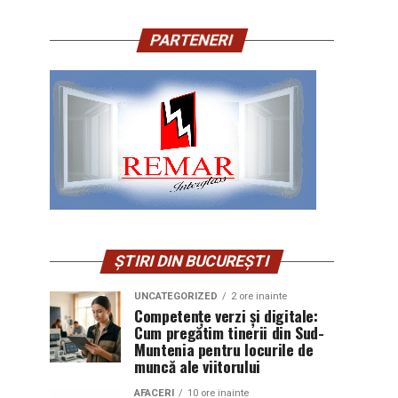
PARTENERI
ȘTIRI DIN BUCUREȘTI
UNCATEGORIZED
2 ore inainte
Competențe verzi și digitale:
Cum pregătim tinerii din Sud-
Muntenia pentru locurile de
muncă ale viitorului
AFACERI
10 ore inainte