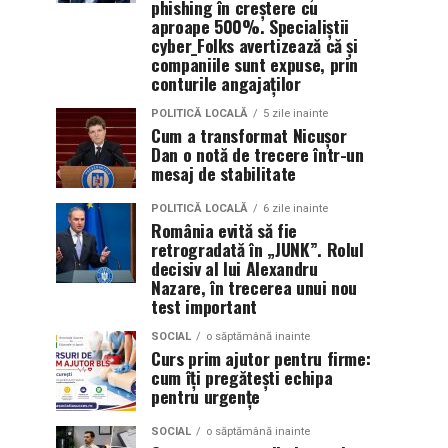
phishing în creștere cu
aproape 500%. Specialiștii
cyber_Folks avertizează că și
companiile sunt expuse, prin
conturile angajaților
POLITICĂ LOCALĂ
5 zile inainte
Cum a transformat Nicușor
Dan o notă de trecere într-un
mesaj de stabilitate
POLITICĂ LOCALĂ
6 zile inainte
România evită să fie
retrogradată în „JUNK”. Rolul
decisiv al lui Alexandru
Nazare, în trecerea unui nou
test important
SOCIAL
o săptămână inainte
Curs prim ajutor pentru firme:
cum îți pregătești echipa
pentru urgențe
SOCIAL
o săptămână inainte