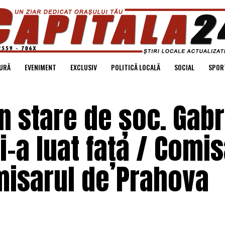
URĂ
EVENIMENT
EXCLUSIV
POLITICĂ LOCALĂ
SOCIAL
SPOR
n stare de șoc. Gabr
i-a luat fața / Comis
misarul de Prahova