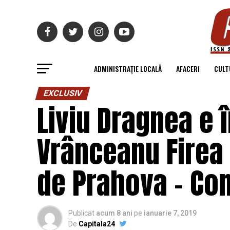
ADMINISTRAȚIE LOCALĂ
AFACERI
CULT
EXCLUSIV
Liviu Dragnea e î
Vrânceanu Firea 
de Prahova – Co
Publicat
acum 8 ani
pe
ianuarie 7, 2019
De
Capitala24