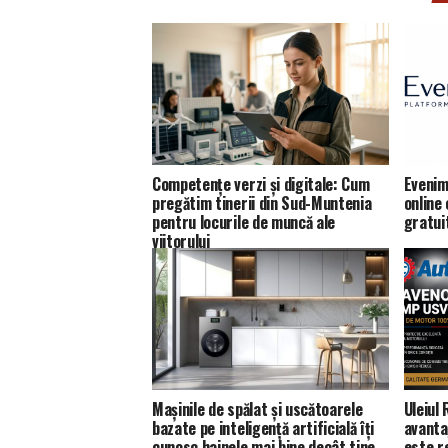
Competențe verzi și digitale: Cum
Evenim
pregătim tinerii din Sud-Muntenia
online
pentru locurile de muncă ale
gratui
viitorului
Mașinile de spălat și uscătoarele
Uleiul
bazate pe inteligență artificială îți
avanta
cunosc hainele mai bine decât tine
este 