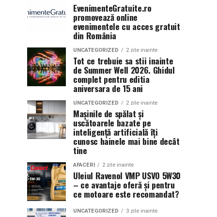
EvenimenteGratuite.ro
promovează online
evenimentele cu acces gratuit
din România
UNCATEGORIZED
2 zile inainte
Tot ce trebuie sa stii inainte
de Summer Well 2026. Ghidul
complet pentru editia
aniversara de 15 ani
UNCATEGORIZED
2 zile inainte
Mașinile de spălat și
uscătoarele bazate pe
inteligență artificială îți
cunosc hainele mai bine decât
tine
AFACERI
2 zile inainte
Uleiul Ravenol VMP USVO 5W30
– ce avantaje oferă și pentru
ce motoare este recomandat?
UNCATEGORIZED
3 zile inainte