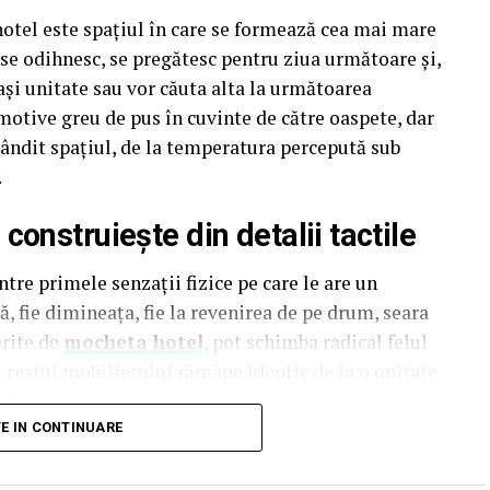
hotel este spațiul în care se formează cea mai mare
i se odihnesc, se pregătesc pentru ziua următoare și,
ași unitate sau vor căuta alta la următoarea
motive greu de pus în cuvinte de către oaspete, dar
t gândit spațiul, de la temperatura percepută sub
.
onstruiește din detalii tactile
tre primele senzații fizice pe care le are un
, fie dimineața, fie la revenirea de pe drum, seara
erite de
mocheta hotel
, pot schimba radical felul
ă restul mobilierului rămâne identic de la o unitate
al.
TE IN CONTINUARE
luențează și percepția termică a spațiului. O
 subiectiv, mai puțin îngrijită, indiferent de