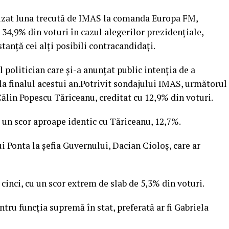
alizat luna trecută de IMAS la comanda Europa FM,
 34,9% din voturi în cazul alegerilor prezidenţiale,
tanţă cei alţi posibili contracandidaţi.
l politician care şi-a anunţat public intenţia de a
la finalul acestui an.Potrivit sondajului IMAS, următorul
Călin Popescu Tăriceanu, creditat cu 12,9% din voturi.
 un scor aproape identic cu Tăriceanu, 12,7%.
ui Ponta la şefia Guvernului, Dacian Cioloş, care ar
 cinci, cu un scor extrem de slab de 5,3% din voturi.
tru funcţia supremă în stat, preferată ar fi Gabriela