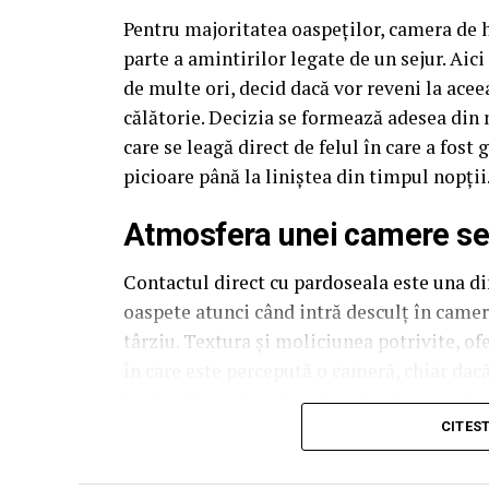
Pentru majoritatea oaspeților, camera de 
parte a amintirilor legate de un sejur. Aic
de multe ori, decid dacă vor reveni la acee
călătorie. Decizia se formează adesea din 
care se leagă direct de felul în care a fos
picioare până la liniștea din timpul nopții
Atmosfera unei camere se c
Contactul direct cu pardoseala este una din
oaspete atunci când intră desculț în cameră
târziu. Textura și moliciunea potrivite, of
în care este percepută o cameră, chiar dac
la alta din același lanț hotelier internațion
CITES
Dincolo de senzația tactilă, pardoseala inf
cameră cu suprafețe reci sub picioare pare,