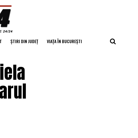
T
ȘTIRI DIN JUDEȚ
VIAȚA ÎN BUCUREȘTI
iela
arul