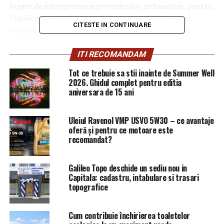
legate de interpretarea prevederilor ordonanţei, pentru
clarificarea celorlalte probleme am stabilit o nouă
CITESTE IN CONTINUARE
întâlnire săptămâna viitoare, întâlnire la care vom
prezenta şi noi anumite aspecte legate de această
aplicare a Ordonanţei”, a declarat, marţi, ministrul
ITI RECOMANDAM
Sănătăţii, Sorina Pintea, după întâlnirea cu
Tot ce trebuie sa stii inainte de Summer Well
reprezentanţi ai sindicatelor Solidaritatea şi Sanitas.
2026. Ghidul complet pentru editia
aniversara de 15 ani
Uleiul Ravenol VMP USVO 5W30 – ce avantaje
Ea a spus că s-a convenit cu sindicatele să se facă
oferă și pentru ce motoare este
simulări pentru a vedea exact care sunt principalele
recomandat?
nemulţumiri pe care le invocă sindicatele legate de
prevederile ordonanţei şi a afirmat că vor exista runde
Galileo Topo deschide un sediu nou in
de discuţii pentru a putea rezolva problemele care au
Capitala: cadastru, intabulare si trasari
apărut.
topografice
Cum contribuie închirierea toaletelor