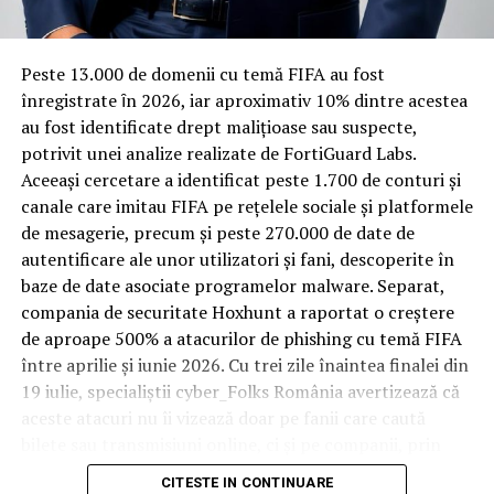
Sănătăţii va avea loc pe 15 ianuarie.
materiale rezistente
ARTICOLE PE ACEIASI TEMA:
PRIMA
Spre diferență de o locuință obișnuită, o cameră de hotel
Peste 13.000 de domenii cu temă FIFA au fost
trece printr-un ciclu de utilizare intensă: oaspeți diferiți,
înregistrate ȋn 2026, iar aproximativ 10% dintre acestea
URMATORUL
bagaje trase pe roți, curățenie zilnică, uneori mai multe
Nu te poţi baza pe nimeni, eşti pe cont propriu! |
au fost identificate drept malițioase sau suspecte,
Capitala24
rezervări consecutive în aceeași săptămână. Această
potrivit unei analize realizate de FortiGuard Labs.
frecvență ridicată de utilizare pune presiune reală pe
Aceeași cercetare a identificat peste 1.700 de conturi și
NU RATATI
orice suprafață, iar pardoseala este printre primele
S-a aflat! Ce se întâmplă, de fapt, cu bugetul pe 2019 /
canale care imitau FIFA pe rețelele sociale și platformele
Comisarul de Prahova – Comisarul de Prahova
elemente afectate vizibil, mai ales în zona din jurul
de mesagerie, precum și peste 270.000 de date de
patului și a ușii de acces.
autentificare ale unor utilizatori și fani, descoperite în
baze de date asociate programelor malware. Separat,
În etapa de renovare sau construcție, administratorii
compania de securitate Hoxhunt a raportat o creștere
care iau în calcul
mocheta trafic intens
pentru zonele
de aproape 500% a atacurilor de phishing cu temă FIFA
cu rotație mare reduc riscul de uzură prematură și de
între aprilie și iunie 2026. Cu trei zile înaintea finalei din
decolorare vizibilă în punctele de trecere frecventă. Este
19 iulie, specialiștii cyber_Folks România avertizează că
o decizie care ține mai puțin de stil și mai mult de
aceste atacuri nu îi vizează doar pe fanii care caută
longevitatea reală a investiției în amenajare, vizibilă abia
bilete sau transmisiuni online, ci și pe companii, prin
după primele sezoane de utilizare intensă.
conturile, dispozitivele și infrastructura digitală
CITESTE IN CONTINUARE