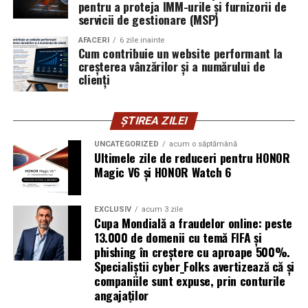
pentru a proteja IMM-urile și furnizorii de
vigilența utilizatorului rămâne prima linie de apărare”,
servicii de gestionare (MSP)
explică Horațiu Șimon, Chief Technology Officer
cyber_Folks România.
AFACERI
6 zile inainte
Cum contribuie un website performant la
creșterea vânzărilor și a numărului de
Subiectul a fost semnalat și de FBI, care a inclus în
clienți
informările din ultima lună amenințările asociate
turneului, de la fraude online și furtul datelor până la
ȘTIREA ZILEI
operațiuni de dezinformare.
UNCATEGORIZED
acum o săptămână
Avertismentele publice s-au concentrat în principal
Ultimele zile de reduceri pentru HONOR
asupra fanilor și infrastructurii orașelor gazdă, însă
Magic V6 și HONOR Watch 6
specialiștii atrag atenția că firmele pot fi afectate
inclusiv atunci când nu au nicio legătură directă cu
EXCLUSIV
acum 3 zile
industria sportului, turismului sau vânzarea de bilete.
Cupa Mondială a fraudelor online: peste
13.000 de domenii cu temă FIFA și
Atacurile sunt mai eficiente în contextul
phishing în creștere cu aproape 500%.
Specialiștii cyber_Folks avertizează că și
evenimentelor globale
companiile sunt expuse, prin conturile
angajaților
Campaniile de phishing asociate evenimentelor