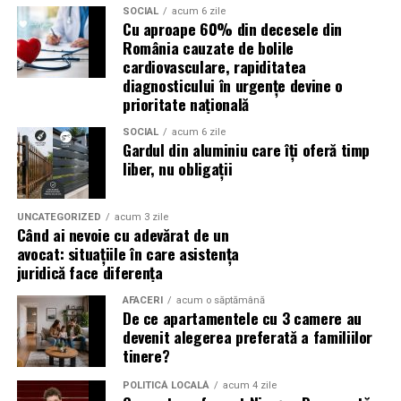
importante profită de interesul public ridicat, de
SOCIAL
acum 6 zile
Cu aproape 60% din decesele din
presiunea timpului și de teama utilizatorilor că ar putea
România cauzate de bolile
pierde o ofertă sau o oportunitate. Mesajele care anunță
cardiovasculare, rapiditatea
ultimele bilete disponibile, acces limitat la o transmisie
diagnosticului în urgențe devine o
sau câștigarea unui premiu pot determina utilizatorii să
prioritate națională
reacționeze înainte de a verifica sursa.
SOCIAL
acum 6 zile
Gardul din aluminiu care îți oferă timp
Turneul se încheie pe 19 iulie, iar specialiștii anticipează
liber, nu obligații
o intensificare a activității frauduloase în perioada
finalei. Printre cele mai utilizate pretexte se numără
transmisiunile pirat, biletele revândute, pariurile,
UNCATEGORIZED
acum 3 zile
Când ai nevoie cu adevărat de un
tombolele, concursurile și falsele oferte de călătorie.
avocat: situațiile în care asistența
juridică face diferența
Pentru a răspunde riscurilor tot mai complexe,
cyber_Folks a lansat la finalul lunii iunie robo_Folks,
AFACERI
acum o săptămână
De ce apartamentele cu 3 camere au
primul asistent AI integrat într-un panou de hosting
devenit alegerea preferată a familiilor
din România. Acesta poate efectua, la cererea
tinere?
utilizatorului, un audit al securității site-ului, care
include verificarea certificatelor SSL, a configurărilor
POLITICĂ LOCALĂ
acum 4 zile