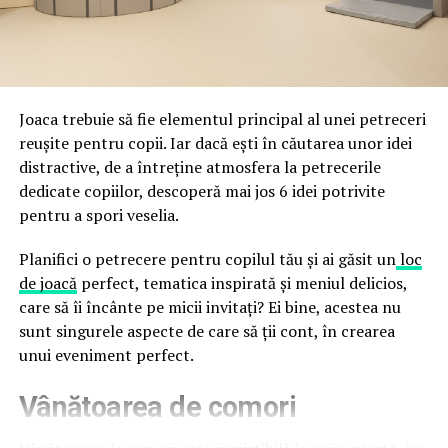
împreună, nu în tensiune una cu cealaltă, pe toată
Directoratul Național de Securitate Cibernetică (DNSC)
durata de viață a amenajării, indiferent de câte sezoane
a avertizat, la rândul său, asupra amenințărilor asociate
trec de la deschiderea propriu-zisă a hotelului.
Cupei Mondiale FIFA 2026, de la site-uri și concursuri
false până la tentative de furt al datelor personale și
financiare. Instituția recomandă verificarea atentă a
Joaca trebuie să fie elementul principal al unei petreceri
sursei mesajelor și raportarea incidentelor la numărul
reușite pentru copii. Iar dacă ești în căutarea unor idei
unic 1911.
distractive, de a întreține atmosfera la petrecerile
dedicate copiilor, descoperă mai jos 6 idei potrivite
Campaniile identificate în ultimele săptămâni folosesc
pentru a spori veselia.
site-uri care imită platformele oficiale FIFA, aplicații
false de streaming, coduri QR malițioase și mesaje care
Planifici o petrecere pentru copilul tău și ai găsit un
loc
promit bilete, rambursări, premii sau acces gratuit la
de joacă
perfect, tematica inspirată și meniul delicios,
meciuri. FBI a emis în luna mai un avertisment privind
care să îi încânte pe micii invitați? Ei bine, acestea nu
site-urile care clonează platforma oficială prin
sunt singurele aspecte de care să ții cont, în crearea
modificări minore ale denumirii domeniului, precum
unui eveniment perfect.
introducerea sau schimbarea unei singure litere, pentru
Vânătoarea de comori
a colecta date personale și bancare.
Un singur grup de atacatori, denumit „Ghost Stadium”