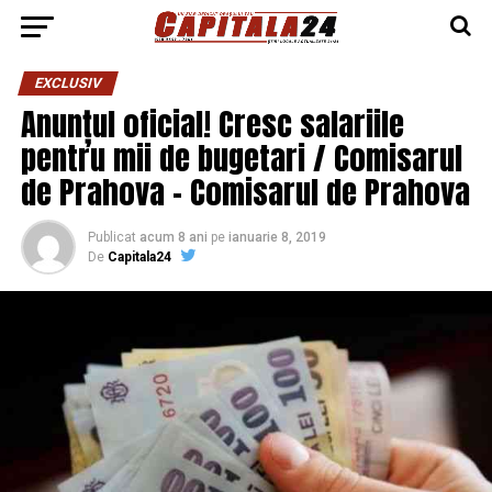
EXCLUSIV
Anunțul oficial! Cresc salariile
pentru mii de bugetari / Comisarul
de Prahova – Comisarul de Prahova
Publicat
acum 8 ani
pe
ianuarie 8, 2019
De
Capitala24