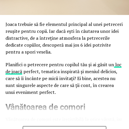
a avertizat, la rândul său, asupra amenințărilor asociate
trec de la deschiderea propriu-zisă a hotelului.
Cupei Mondiale FIFA 2026, de la site-uri și concursuri
false până la tentative de furt al datelor personale și
financiare. Instituția recomandă verificarea atentă a
Joaca trebuie să fie elementul principal al unei petreceri
sursei mesajelor și raportarea incidentelor la numărul
reușite pentru copii. Iar dacă ești în căutarea unor idei
unic 1911.
distractive, de a întreține atmosfera la petrecerile
dedicate copiilor, descoperă mai jos 6 idei potrivite
Campaniile identificate în ultimele săptămâni folosesc
pentru a spori veselia.
site-uri care imită platformele oficiale FIFA, aplicații
false de streaming, coduri QR malițioase și mesaje care
Planifici o petrecere pentru copilul tău și ai găsit un
loc
promit bilete, rambursări, premii sau acces gratuit la
de joacă
perfect, tematica inspirată și meniul delicios,
meciuri. FBI a emis în luna mai un avertisment privind
care să îi încânte pe micii invitați? Ei bine, acestea nu
site-urile care clonează platforma oficială prin
sunt singurele aspecte de care să ții cont, în crearea
modificări minore ale denumirii domeniului, precum
unui eveniment perfect.
introducerea sau schimbarea unei singure litere, pentru
Vânătoarea de comori
a colecta date personale și bancare.
Un singur grup de atacatori, denumit „Ghost Stadium”
Vânătoarea de comori este irezistibilă la orice vârstă, iar
de cercetătorii în securitate, ar opera peste 300 de
pentru copii este una dintre cele mai distractive