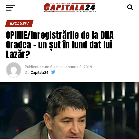
EXCLUSIV
OPINIE/Inregistrările de la DNA
Oradea – un șut în fund dat lui
Lazăr?
Publicat
acum 8 ani
pe
ianuarie 8, 2019
De
Capitala24