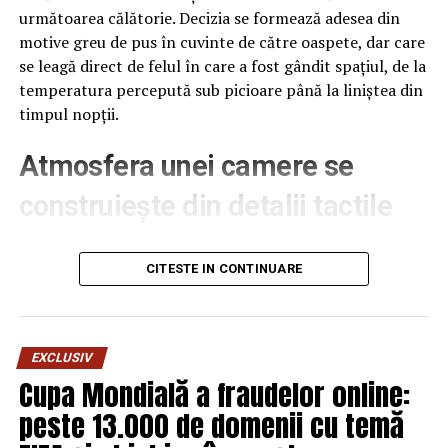
următoarea călătorie. Decizia se formează adesea din
motive greu de pus în cuvinte de către oaspete, dar care
se leagă direct de felul în care a fost gândit spațiul, de la
temperatura percepută sub picioare până la liniștea din
timpul nopții.
Atmosfera unei camere se
construiește din detalii tactile
Contactul direct cu pardoseala este una dintre primele
senzații fizice pe care le are un oaspete atunci când
CITESTE IN CONTINUARE
intră desculț în cameră, fie dimineața, fie la revenirea de
pe drum, seara târziu. Textura și moliciunea potrivite,
oferite de
mocheta hotel
, pot schimba radical felul în
EXCLUSIV
care este percepută o cameră, chiar dacă restul
Cupa Mondială a fraudelor online:
mobilierului rămâne identic de la o unitate la alta din
peste 13.000 de domenii cu temă
același lanț hotelier internațional.