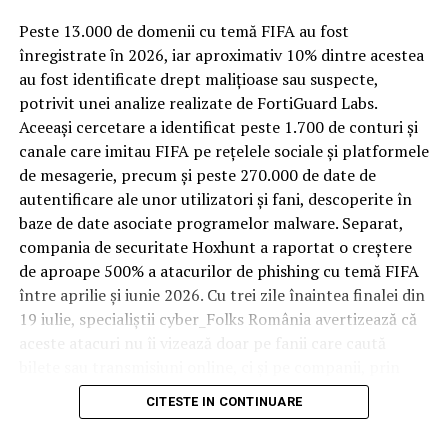
Spre diferență de o locuință obișnuită, o cameră de hotel
Peste 13.000 de domenii cu temă FIFA au fost
trece printr-un ciclu de utilizare intensă: oaspeți diferiți,
înregistrate ȋn 2026, iar aproximativ 10% dintre acestea
bagaje trase pe roți, curățenie zilnică, uneori mai multe
au fost identificate drept malițioase sau suspecte,
rezervări consecutive în aceeași săptămână. Această
potrivit unei analize realizate de FortiGuard Labs.
frecvență ridicată de utilizare pune presiune reală pe
Aceeași cercetare a identificat peste 1.700 de conturi și
orice suprafață, iar pardoseala este printre primele
canale care imitau FIFA pe rețelele sociale și platformele
elemente afectate vizibil, mai ales în zona din jurul
de mesagerie, precum și peste 270.000 de date de
patului și a ușii de acces.
autentificare ale unor utilizatori și fani, descoperite în
baze de date asociate programelor malware. Separat,
În etapa de renovare sau construcție, administratorii
compania de securitate Hoxhunt a raportat o creștere
care iau în calcul
mocheta trafic intens
pentru zonele
de aproape 500% a atacurilor de phishing cu temă FIFA
cu rotație mare reduc riscul de uzură prematură și de
între aprilie și iunie 2026. Cu trei zile înaintea finalei din
decolorare vizibilă în punctele de trecere frecventă. Este
19 iulie, specialiștii cyber_Folks România avertizează că
o decizie care ține mai puțin de stil și mai mult de
aceste atacuri nu îi vizează doar pe fanii care caută
longevitatea reală a investiției în amenajare, vizibilă abia
bilete sau transmisiuni online, ci și pe companii, prin
după primele sezoane de utilizare intensă.
conturile, dispozitivele și infrastructura digitală
CITESTE IN CONTINUARE
utilizate de angajați.
Un sejur care rămâne în