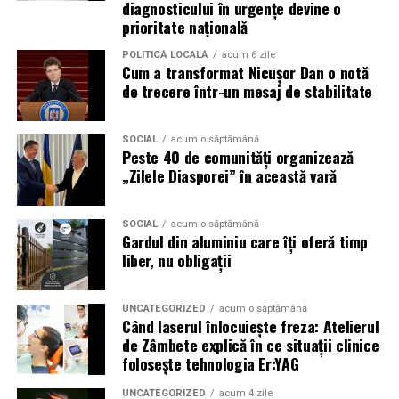
diagnosticului în urgențe devine o
pierde o ofertă sau o oportunitate. Mesajele care anunță
prioritate națională
ultimele bilete disponibile, acces limitat la o transmisie
POLITICĂ LOCALĂ
acum 6 zile
sau câștigarea unui premiu pot determina utilizatorii să
Cum a transformat Nicușor Dan o notă
reacționeze înainte de a verifica sursa.
de trecere într-un mesaj de stabilitate
Turneul se încheie pe 19 iulie, iar specialiștii anticipează
o intensificare a activității frauduloase în perioada
SOCIAL
acum o săptămână
Peste 40 de comunități organizează
finalei. Printre cele mai utilizate pretexte se numără
„Zilele Diasporei” în această vară
transmisiunile pirat, biletele revândute, pariurile,
tombolele, concursurile și falsele oferte de călătorie.
SOCIAL
acum o săptămână
Gardul din aluminiu care îți oferă timp
Pentru a răspunde riscurilor tot mai complexe,
liber, nu obligații
cyber_Folks a lansat la finalul lunii iunie robo_Folks,
primul asistent AI integrat într-un panou de hosting
din România. Acesta poate efectua, la cererea
UNCATEGORIZED
acum o săptămână
Când laserul înlocuiește freza: Atelierul
utilizatorului, un audit al securității site-ului, care
de Zâmbete explică în ce situații clinice
include verificarea certificatelor SSL, a configurărilor
folosește tehnologia Er:YAG
DNS și a sistemelor SPF, DKIM și DMARC utilizate
pentru protecția e-mailului împotriva uzurpării
UNCATEGORIZED
acum 4 zile