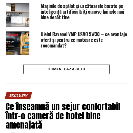
Mașinile de spălat și uscătoarele bazate pe
inteligență artificială îți cunosc hainele mai
bine decât tine
Uleiul Ravenol VMP USVO 5W30 – ce avantaje
oferă și pentru ce motoare este
recomandat?
COMENTEAZA SI TU
EXCLUSIV
Ce înseamnă un sejur confortabil
într-o cameră de hotel bine
amenajată