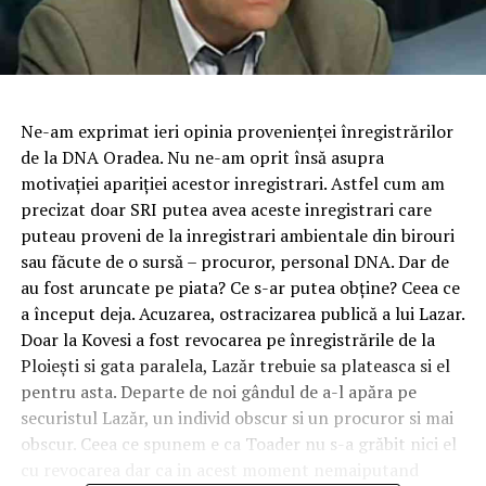
Ne-am exprimat ieri opinia provenienței înregistrărilor
de la DNA Oradea. Nu ne-am oprit însă asupra
motivației apariției acestor inregistrari. Astfel cum am
precizat doar SRI putea avea aceste inregistrari care
puteau proveni de la inregistrari ambientale din birouri
sau făcute de o sursă – procuror, personal DNA. Dar de
au fost aruncate pe piata? Ce s-ar putea obține? Ceea ce
a început deja. Acuzarea, ostracizarea publică a lui Lazar.
Doar la Kovesi a fost revocarea pe înregistrările de la
Ploiești si gata paralela, Lazăr trebuie sa plateasca si el
pentru asta. Departe de noi gândul de a-l apăra pe
securistul Lazăr, un individ obscur si un procuror si mai
obscur. Ceea ce spunem e ca Toader nu s-a grăbit nici el
cu revocarea dar ca in acest moment nemaiputand