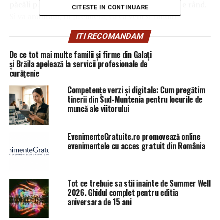
păcăli pe nimeni SRI își sacrifică uneltele, rând pe rând.
CITESTE IN CONTINUARE
Si va anunțam, în premieră, ca ca veni si randul
infractorilor de la Inspecția Judiciară.
ITI RECOMANDAM
De ce tot mai multe familii și firme din Galați
și Brăila apelează la servicii profesionale de
Articolul
OPINIE/Inregistrările de la DNA Oradea – un
curățenie
șut în fund dat lui Lazăr?
apare prima dată în
Ziarul
Competențe verzi și digitale: Cum pregătim
Incisiv de Prahova
.
tinerii din Sud-Muntenia pentru locurile de
muncă ale viitorului
ARTICOLE PE ACEIASI TEMA:
PRIMA
EvenimenteGratuite.ro promovează online
URMATORUL
evenimentele cu acces gratuit din România
Isărescu îl dă de gol pe Teodorovici! Cu ce a mințit
ministrul | Capitala24
NU RATATI
Tot ce trebuie sa stii inainte de Summer Well
Brexit. Lovitură năucitoare pentru Theresa May! Ce se
2026. Ghidul complet pentru editia
poate întâmpla / Comisarul de Prahova – Comisarul de
aniversara de 15 ani
Prahova