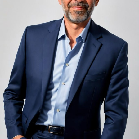
adiacent rămâne una dintre cele mai frecvente
nemulțumiri semnalate de oaspeți în recenziile online,
chiar și la unități altfel apreciate pentru servicii și
locație. De multe ori, oaspeții nu identifică pardoseala
drept sursa reală a problemei, ci descriu simplu senzația
de spațiu zgomotos sau agitat.
Pardoseala joacă un rol important în absorbția acestor
sunete, mai ales în zonele de trecere frecventă dintre
cameră și baie sau dintre pat și fereastră. Un material cu
proprietăți fonoabsorbante bune reduce transmiterea
zgomotului către camerele vecine și către etajele
inferioare, un aspect esențial mai ales în clădirile mai
vechi, cu structuri care nu au fost proiectate inițial
pentru izolare fonică performantă.
Rotația rapidă a oaspeților cere
materiale rezistente