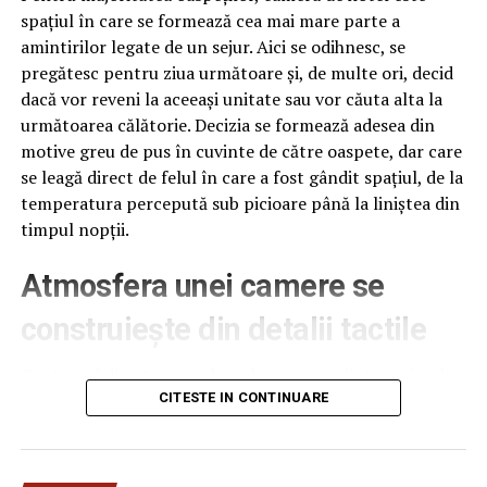
spațiul în care se formează cea mai mare parte a
amintirilor legate de un sejur. Aici se odihnesc, se
pregătesc pentru ziua următoare și, de multe ori, decid
dacă vor reveni la aceeași unitate sau vor căuta alta la
următoarea călătorie. Decizia se formează adesea din
motive greu de pus în cuvinte de către oaspete, dar care
se leagă direct de felul în care a fost gândit spațiul, de la
temperatura percepută sub picioare până la liniștea din
timpul nopții.
Atmosfera unei camere se
construiește din detalii tactile
Contactul direct cu pardoseala este una dintre primele
senzații fizice pe care le are un oaspete atunci când
CITESTE IN CONTINUARE
intră desculț în cameră, fie dimineața, fie la revenirea de
pe drum, seara târziu. Textura și moliciunea potrivite,
oferite de
mocheta hotel
, pot schimba radical felul în