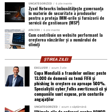
exploatează doar serverele, ci mai ales oamenii. Niciun
UNCATEGORIZED
6 zile inainte
furnizor de hosting nu poate opri un utilizator să își
Zyxel Networks îmbunătățește guvernanța
în materie de securitate a produselor
introducă parola pe o pagină clonată. În acel moment,
pentru a proteja IMM-urile și furnizorii de
vigilența utilizatorului rămâne prima linie de apărare”,
servicii de gestionare (MSP)
explică Horațiu Șimon, Chief Technology Officer
cyber_Folks România.
AFACERI
6 zile inainte
Cum contribuie un website performant la
creșterea vânzărilor și a numărului de
Subiectul a fost semnalat și de FBI, care a inclus în
clienți
informările din ultima lună amenințările asociate
turneului, de la fraude online și furtul datelor până la
ȘTIREA ZILEI
operațiuni de dezinformare.
EXCLUSIV
acum 3 zile
Avertismentele publice s-au concentrat în principal
Cupa Mondială a fraudelor online: peste
asupra fanilor și infrastructurii orașelor gazdă, însă
13.000 de domenii cu temă FIFA și
phishing în creștere cu aproape 500%.
specialiștii atrag atenția că firmele pot fi afectate
Specialiștii cyber_Folks avertizează că și
inclusiv atunci când nu au nicio legătură directă cu
companiile sunt expuse, prin conturile
industria sportului, turismului sau vânzarea de bilete.
angajaților
Atacurile sunt mai eficiente în contextul
UNCATEGORIZED
acum o săptămână
Ultimele zile de reduceri pentru HONOR