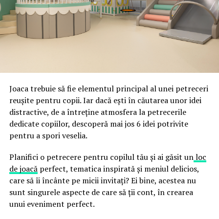
ceea ce crește riscul de email spoofing, phishing și
acestor decizii tehnice cu identitatea vizuală a unității,
fraude care exploatează încrederea în brand.
astfel încât confortul și estetica să funcționeze
împreună, nu în tensiune una cu cealaltă, pe toată
Directoratul Național de Securitate Cibernetică (DNSC)
durata de viață a amenajării, indiferent de câte sezoane
a avertizat, la rândul său, asupra amenințărilor asociate
trec de la deschiderea propriu-zisă a hotelului.
Cupei Mondiale FIFA 2026, de la site-uri și concursuri
false până la tentative de furt al datelor personale și
financiare. Instituția recomandă verificarea atentă a
Joaca trebuie să fie elementul principal al unei petreceri
sursei mesajelor și raportarea incidentelor la numărul
reușite pentru copii. Iar dacă ești în căutarea unor idei
unic 1911.
distractive, de a întreține atmosfera la petrecerile
dedicate copiilor, descoperă mai jos 6 idei potrivite
Campaniile identificate în ultimele săptămâni folosesc
pentru a spori veselia.
site-uri care imită platformele oficiale FIFA, aplicații
false de streaming, coduri QR malițioase și mesaje care
Planifici o petrecere pentru copilul tău și ai găsit un
loc
promit bilete, rambursări, premii sau acces gratuit la
de joacă
perfect, tematica inspirată și meniul delicios,
meciuri. FBI a emis în luna mai un avertisment privind
care să îi încânte pe micii invitați? Ei bine, acestea nu
site-urile care clonează platforma oficială prin
sunt singurele aspecte de care să ții cont, în crearea
modificări minore ale denumirii domeniului, precum
unui eveniment perfect.
introducerea sau schimbarea unei singure litere, pentru