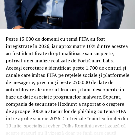
Rotația rapidă a oaspeților cere
materiale rezistente
Spre diferență de o locuință obișnuită, o cameră de hotel
Peste 13.000 de domenii cu temă FIFA au fost
trece printr-un ciclu de utilizare intensă: oaspeți diferiți,
înregistrate ȋn 2026, iar aproximativ 10% dintre acestea
bagaje trase pe roți, curățenie zilnică, uneori mai multe
au fost identificate drept malițioase sau suspecte,
rezervări consecutive în aceeași săptămână. Această
potrivit unei analize realizate de FortiGuard Labs.
frecvență ridicată de utilizare pune presiune reală pe
Aceeași cercetare a identificat peste 1.700 de conturi și
orice suprafață, iar pardoseala este printre primele
canale care imitau FIFA pe rețelele sociale și platformele
elemente afectate vizibil, mai ales în zona din jurul
de mesagerie, precum și peste 270.000 de date de
patului și a ușii de acces.
autentificare ale unor utilizatori și fani, descoperite în
baze de date asociate programelor malware. Separat,
În etapa de renovare sau construcție, administratorii
compania de securitate Hoxhunt a raportat o creștere
care iau în calcul
mocheta trafic intens
pentru zonele
de aproape 500% a atacurilor de phishing cu temă FIFA
cu rotație mare reduc riscul de uzură prematură și de
între aprilie și iunie 2026. Cu trei zile înaintea finalei din
decolorare vizibilă în punctele de trecere frecventă. Este
19 iulie, specialiștii cyber_Folks România avertizează că
o decizie care ține mai puțin de stil și mai mult de
aceste atacuri nu îi vizează doar pe fanii care caută