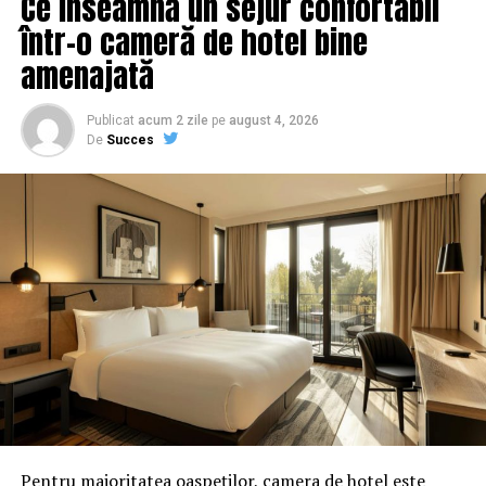
Ce înseamnă un sejur confortabil
ARTICOLE PE ACEIASI TEMA:
PRIMA
într-o cameră de hotel bine
URMATORUL
amenajată
Amenzile sunt uriașe / Comisarul de Prahova –
Comisarul de Prahova
Publicat
acum 2 zile
pe
august 4, 2026
NU RATATI
De
Succes
Atac necruțător la Guvern! Corina Crețu arată cifrele
dezastrului pentru România | Capitala24
Pentru majoritatea oaspeților, camera de hotel este