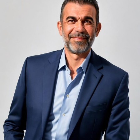
Camerele de hotel sunt, prin natura lor, spații apropiate
unele de altele, separate de pereți care nu pot fi făcuți
infinit de groși din motive practice și economice.
Zgomotul pașilor din camera de sus sau din coridorul
adiacent rămâne una dintre cele mai frecvente
nemulțumiri semnalate de oaspeți în recenziile online,
chiar și la unități altfel apreciate pentru servicii și
locație. De multe ori, oaspeții nu identifică pardoseala
drept sursa reală a problemei, ci descriu simplu senzația
de spațiu zgomotos sau agitat.
Pardoseala joacă un rol important în absorbția acestor
sunete, mai ales în zonele de trecere frecventă dintre
cameră și baie sau dintre pat și fereastră. Un material cu
proprietăți fonoabsorbante bune reduce transmiterea
zgomotului către camerele vecine și către etajele
inferioare, un aspect esențial mai ales în clădirile mai
vechi, cu structuri care nu au fost proiectate inițial
pentru izolare fonică performantă.