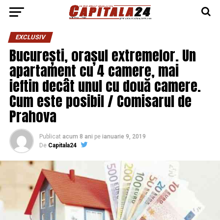
EXCLUSIV
București, orașul extremelor. Un
apartament cu 4 camere, mai
ieftin decât unul cu două camere.
Cum este posibil / Comisarul de
Prahova
Publicat
acum 8 ani
pe
ianuarie 9, 2019
De
Capitala24