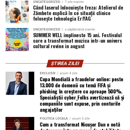
UNCATEGORIZED
7 zile inainte
furnizor de hosting nu poate opri un utilizator să își
Când laserul înlocuiește freza: Atelierul de
Zâmbete explică în ce situații clinice
introducă parola pe o pagină clonată. În acel moment,
folosește tehnologia Er:YAG
vigilența utilizatorului rămâne prima linie de apărare”,
explică Horațiu Șimon, Chief Technology Officer
UNCATEGORIZED
o săptămână inainte
cyber_Folks România.
SUMMER WELL implineste 15 ani. Festivalul
care a transformat muzica intr-un univers
cultural revine in august
Subiectul a fost semnalat și de FBI, care a inclus în
informările din ultima lună amenințările asociate
turneului, de la fraude online și furtul datelor până la
ȘTIREA ZILEI
operațiuni de dezinformare.
EXCLUSIV
acum 4 zile
Cupa Mondială a fraudelor online: peste
Avertismentele publice s-au concentrat în principal
13.000 de domenii cu temă FIFA și
asupra fanilor și infrastructurii orașelor gazdă, însă
phishing în creștere cu aproape 500%.
specialiștii atrag atenția că firmele pot fi afectate
Specialiștii cyber_Folks avertizează că și
inclusiv atunci când nu au nicio legătură directă cu
companiile sunt expuse, prin conturile
industria sportului, turismului sau vânzarea de bilete.
angajaților
POLITICĂ LOCALĂ
acum 5 zile
Atacurile sunt mai eficiente în contextul
Cum a transformat Nicușor Dan o notă
evenimentelor globale