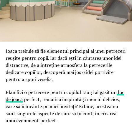
ceea ce crește riscul de email spoofing, phishing și
acestor decizii tehnice cu identitatea vizuală a unității,
fraude care exploatează încrederea în brand.
astfel încât confortul și estetica să funcționeze
împreună, nu în tensiune una cu cealaltă, pe toată
Directoratul Național de Securitate Cibernetică (DNSC)
durata de viață a amenajării, indiferent de câte sezoane
a avertizat, la rândul său, asupra amenințărilor asociate
trec de la deschiderea propriu-zisă a hotelului.
Cupei Mondiale FIFA 2026, de la site-uri și concursuri
false până la tentative de furt al datelor personale și
financiare. Instituția recomandă verificarea atentă a
Joaca trebuie să fie elementul principal al unei petreceri
sursei mesajelor și raportarea incidentelor la numărul
reușite pentru copii. Iar dacă ești în căutarea unor idei
unic 1911.
distractive, de a întreține atmosfera la petrecerile
dedicate copiilor, descoperă mai jos 6 idei potrivite
Campaniile identificate în ultimele săptămâni folosesc
pentru a spori veselia.
site-uri care imită platformele oficiale FIFA, aplicații
false de streaming, coduri QR malițioase și mesaje care
Planifici o petrecere pentru copilul tău și ai găsit un
loc
promit bilete, rambursări, premii sau acces gratuit la
de joacă
perfect, tematica inspirată și meniul delicios,
meciuri. FBI a emis în luna mai un avertisment privind
care să îi încânte pe micii invitați? Ei bine, acestea nu
site-urile care clonează platforma oficială prin
sunt singurele aspecte de care să ții cont, în crearea
modificări minore ale denumirii domeniului, precum
unui eveniment perfect.
introducerea sau schimbarea unei singure litere, pentru