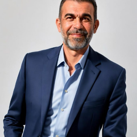
Camerele de hotel sunt, prin natura lor, spații apropiate
unele de altele, separate de pereți care nu pot fi făcuți
infinit de groși din motive practice și economice.
Zgomotul pașilor din camera de sus sau din coridorul
adiacent rămâne una dintre cele mai frecvente
nemulțumiri semnalate de oaspeți în recenziile online,
chiar și la unități altfel apreciate pentru servicii și
locație. De multe ori, oaspeții nu identifică pardoseala
drept sursa reală a problemei, ci descriu simplu senzația
de spațiu zgomotos sau agitat.
Pardoseala joacă un rol important în absorbția acestor
sunete, mai ales în zonele de trecere frecventă dintre
cameră și baie sau dintre pat și fereastră. Un material cu
proprietăți fonoabsorbante bune reduce transmiterea
zgomotului către camerele vecine și către etajele
inferioare, un aspect esențial mai ales în clădirile mai
vechi, cu structuri care nu au fost proiectate inițial
pentru izolare fonică performantă.