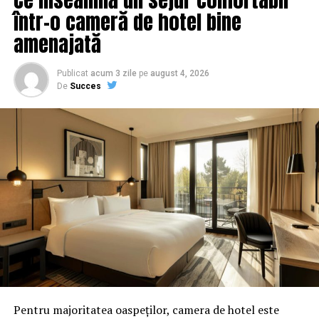
le-a făcut clienților și ce plan are compania / Comisarul
într-o cameră de hotel bine
de Prahova
amenajată
Publicat
acum 3 zile
pe
august 4, 2026
De
Succes
Pentru majoritatea oaspeților, camera de hotel este