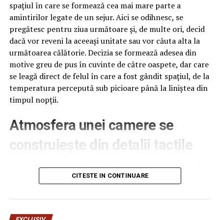
spațiul în care se formează cea mai mare parte a
amintirilor legate de un sejur. Aici se odihnesc, se
pregătesc pentru ziua următoare și, de multe ori, decid
dacă vor reveni la aceeași unitate sau vor căuta alta la
următoarea călătorie. Decizia se formează adesea din
motive greu de pus în cuvinte de către oaspete, dar care
se leagă direct de felul în care a fost gândit spațiul, de la
temperatura percepută sub picioare până la liniștea din
timpul nopții.
Atmosfera unei camere se
construiește din detalii tactile
Contactul direct cu pardoseala este una dintre primele
senzații fizice pe care le are un oaspete atunci când
CITESTE IN CONTINUARE
intră desculț în cameră, fie dimineața, fie la revenirea de
pe drum, seara târziu. Textura și moliciunea potrivite,
oferite de
mocheta hotel
, pot schimba radical felul în
EXCLUSIV