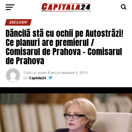
EXCLUSIV
Dăncilă stă cu ochii pe Autostrăzi!
Ce planuri are premierul /
Comisarul de Prahova – Comisarul
de Prahova
Publicat
acum 8 ani
pe
ianuarie 9, 2019
De
Capitala24