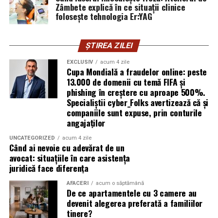
Zâmbete explică în ce situații clinice
folosește tehnologia Er:YAG
Subiectul a fost semnalat și de FBI, care a inclus în
informările din ultima lună amenințările asociate
turneului, de la fraude online și furtul datelor până la
ȘTIREA ZILEI
operațiuni de dezinformare.
EXCLUSIV
acum 4 zile
Cupa Mondială a fraudelor online: peste
Avertismentele publice s-au concentrat în principal
13.000 de domenii cu temă FIFA și
asupra fanilor și infrastructurii orașelor gazdă, însă
phishing în creștere cu aproape 500%.
specialiștii atrag atenția că firmele pot fi afectate
Specialiștii cyber_Folks avertizează că și
inclusiv atunci când nu au nicio legătură directă cu
companiile sunt expuse, prin conturile
industria sportului, turismului sau vânzarea de bilete.
angajaților
UNCATEGORIZED
acum 4 zile
Atacurile sunt mai eficiente în contextul
Când ai nevoie cu adevărat de un
evenimentelor globale
avocat: situațiile în care asistența
juridică face diferența
Campaniile de phishing asociate evenimentelor
AFACERI
acum o săptămână
importante profită de interesul public ridicat, de
De ce apartamentele cu 3 camere au
presiunea timpului și de teama utilizatorilor că ar putea
devenit alegerea preferată a familiilor
pierde o ofertă sau o oportunitate. Mesajele care anunță
tinere?