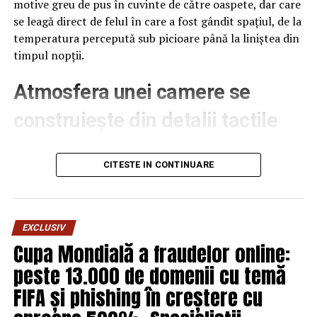
motive greu de pus în cuvinte de către oaspete, dar care
se leagă direct de felul în care a fost gândit spațiul, de la
temperatura percepută sub picioare până la liniștea din
timpul nopții.
Atmosfera unei camere se
construiește din detalii tactile
Contactul direct cu pardoseala este una dintre primele
senzații fizice pe care le are un oaspete atunci când
CITESTE IN CONTINUARE
intră desculț în cameră, fie dimineața, fie la revenirea de
pe drum, seara târziu. Textura și moliciunea potrivite,
oferite de
mocheta hotel
, pot schimba radical felul în
EXCLUSIV
care este percepută o cameră, chiar dacă restul
Cupa Mondială a fraudelor online:
mobilierului rămâne identic de la o unitate la alta din
peste 13.000 de domenii cu temă
același lanț hotelier internațional.
FIFA și phishing în creștere cu
Dincolo de senzația tactilă, pardoseala influențează și
percepția termică a spațiului. O cameră cu suprafețe reci