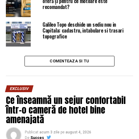
ProRomânia, UDMR şi PMP – 1%
oferă și pentru ce motoare este
recomandat?
Alegeri prezidenţiale
Galileo Topo deschide un sediu nou in
Reprezentantul PSD+ALDE – 36%
Capitala: cadastru, intabulare si trasari
topografice
Reprezentantul PNL – 32%
Reprezentantul USR, Plus – 18%
COMENTEAZA SI TU
Klaus Iohannis – 32%
Liviu Dragnea/Călin Popes – 20-21%
EXCLUSIV
Dacian Cioloş – 15
Ce înseamnă un sejur confortabil
într-o cameră de hotel bine
ARTICOLE PE ACEIASI TEMA:
PRIMA
amenajată
URMATORUL
Incredibil! Orașul din România cu un nivel de trai mai
Publicat
acum 3 zile
pe
august 4, 2026
bun decât Miami sau Los Angeles / Comisarul de
De
Succes