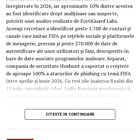
trece printr-un ciclu de utilizare intensă: oaspeți diferiți,
înregistrate ȋn 2026, iar aproximativ 10% dintre acestea
bagaje trase pe roți, curățenie zilnică, uneori mai multe
au fost identificate drept malițioase sau suspecte,
rezervări consecutive în aceeași săptămână. Această
potrivit unei analize realizate de FortiGuard Labs.
frecvență ridicată de utilizare pune presiune reală pe
Aceeași cercetare a identificat peste 1.700 de conturi și
orice suprafață, iar pardoseala este printre primele
canale care imitau FIFA pe rețelele sociale și platformele
elemente afectate vizibil, mai ales în zona din jurul
de mesagerie, precum și peste 270.000 de date de
patului și a ușii de acces.
autentificare ale unor utilizatori și fani, descoperite în
baze de date asociate programelor malware. Separat,
În etapa de renovare sau construcție, administratorii
compania de securitate Hoxhunt a raportat o creștere
care iau în calcul
mocheta trafic intens
pentru zonele
de aproape 500% a atacurilor de phishing cu temă FIFA
cu rotație mare reduc riscul de uzură prematură și de
între aprilie și iunie 2026. Cu trei zile înaintea finalei din
decolorare vizibilă în punctele de trecere frecventă. Este
19 iulie, specialiștii cyber_Folks România avertizează că
o decizie care ține mai puțin de stil și mai mult de
aceste atacuri nu îi vizează doar pe fanii care caută
longevitatea reală a investiției în amenajare, vizibilă abia
bilete sau transmisiuni online, ci și pe companii, prin
după primele sezoane de utilizare intensă.
conturile, dispozitivele și infrastructura digitală
CITESTE IN CONTINUARE
utilizate de angajați.
Un sejur care rămâne în
„Fiecare eveniment global generează o economie
amintire pentru motivele
paralelă a fraudei, dar dimensiunea din acest an este