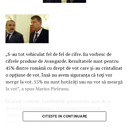
„S-au tot vehiculat fel de fel de cifre. Eu vorbesc de
cifrele produse de Avangarde. Rezultatele sunt pentru
45% dintre românii cu drept de vot care şi-au cristalizat
o opţiune de vot. Însă nu avem siguranţa că toţi vor
merge la vot. 55% nu sunt hotărâţi sau nu vor să meargă
la vot”, a spus Marius Pieleanu.
În acest context, rezultatele prezentate sunt de-a
dreptul surprinzătoare. Interesant este că un
reprezentatant PSD – ALDE ar câştiga alegerile
CITESTE IN CONTINUARE
prezidenţiale în faţa unuia din PNL, însă nu ar trebui să