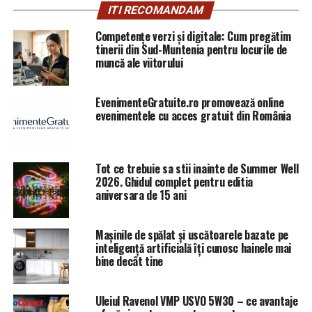
fie vorba despre Liviu Dragnea sau Călin Popescu
ITI RECOMANDAM
Tăriceanu.
Aşadar un nume complet nou din coaliţie i-ar
putea cauza mari probleme lui Klaus Iohannis care s-ar
Competențe verzi și digitale: Cum pregătim
tinerii din Sud-Muntenia pentru locurile de
putea treci fără al doilea mandat.
muncă ale viitorului
Iată rezultatele sondajului Avangarde, prezentat la
Antena 3:
EvenimenteGratuite.ro promovează online
evenimentele cu acces gratuit din România
Alegeri pentru Parlamentul European
PSD – 33%
Tot ce trebuie sa stii inainte de Summer Well
2026. Ghidul complet pentru editia
PNL – 23%
aniversara de 15 ani
USR – 12%
Mașinile de spălat și uscătoarele bazate pe
inteligență artificială îți cunosc hainele mai
ALDE – 10%
bine decât tine
Plus – 7%
Uleiul Ravenol VMP USVO 5W30 – ce avantaje