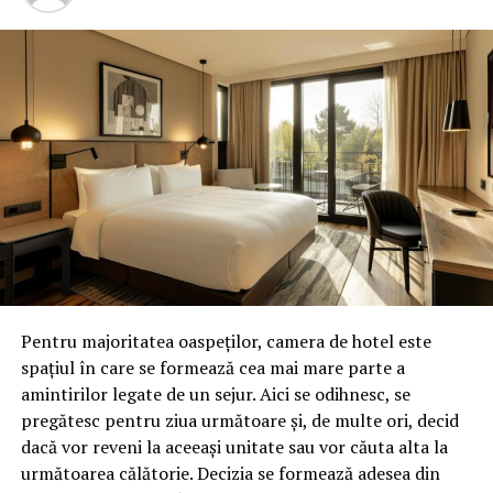
Prahova – Comisarul de Prahova
NU RATATI
Ultimul sondaj cutremură scena politică! Cât de mult a
scăzut PSD în sondaje și cine l-ar învinge pe Klaus
Iohannis la prezidențiale! Cifrele sunt neașteptate |
Capitala24
Pentru majoritatea oaspeților, camera de hotel este
spațiul în care se formează cea mai mare parte a
amintirilor legate de un sejur. Aici se odihnesc, se
pregătesc pentru ziua următoare și, de multe ori, decid
dacă vor reveni la aceeași unitate sau vor căuta alta la
următoarea călătorie. Decizia se formează adesea din