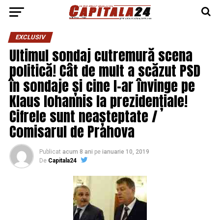
EXCLUSIV
Ultimul sondaj cutremură scena
politică! Cât de mult a scăzut PSD
în sondaje și cine l-ar învinge pe
Klaus Iohannis la prezidențiale!
Cifrele sunt neașteptate /
Comisarul de Prahova
Publicat
acum 8 ani
pe
ianuarie 10, 2019
De
Capitala24