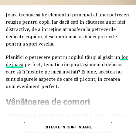
false până la tentative de furt al datelor personale și
financiare. Instituția recomandă verificarea atentă a
Joaca trebuie să fie elementul principal al unei petreceri
sursei mesajelor și raportarea incidentelor la numărul
reușite pentru copii. Iar dacă ești în căutarea unor idei
unic 1911.
distractive, de a întreține atmosfera la petrecerile
dedicate copiilor, descoperă mai jos 6 idei potrivite
Campaniile identificate în ultimele săptămâni folosesc
pentru a spori veselia.
site-uri care imită platformele oficiale FIFA, aplicații
false de streaming, coduri QR malițioase și mesaje care
Planifici o petrecere pentru copilul tău și ai găsit un
loc
promit bilete, rambursări, premii sau acces gratuit la
de joacă
perfect, tematica inspirată și meniul delicios,
meciuri. FBI a emis în luna mai un avertisment privind
care să îi încânte pe micii invitați? Ei bine, acestea nu
site-urile care clonează platforma oficială prin
sunt singurele aspecte de care să ții cont, în crearea
modificări minore ale denumirii domeniului, precum
unui eveniment perfect.
introducerea sau schimbarea unei singure litere, pentru
Vânătoarea de comori
a colecta date personale și bancare.
Un singur grup de atacatori, denumit „Ghost Stadium”
Vânătoarea de comori este irezistibilă la orice vârstă, iar
de cercetătorii în securitate, ar opera peste 300 de
pentru copii este una dintre cele mai distractive
CITESTE IN CONTINUARE
pagini de phishing care reproduc ecranul de
activități. Tot ce trebuie să faci este să ascunzi câteva
autentificare FIFA. Odată introduse pe aceste pagini,