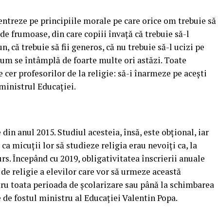
centreze pe principiile morale pe care orice om trebuie să
 de frumoase, din care copiii învaţă că trebuie să-l
bun, că trebuie să fii generos, că nu trebuie să-l ucizi pe
, cum se întâmplă de foarte multe ori astăzi. Toate
le cer profesorilor de la religie: să-i înarmeze pe aceşti
 ministrul Educaţiei.
din anul 2015. Studiul acesteia, însă, este obţional, iar
ca micuţii lor să studieze religia erau nevoiţi ca, la
curs. Începând cu 2019, obligativitatea înscrierii anuale
a de religie a elevilor care vor să urmeze această
ntru toata perioada de şcolarizare sau până la schimbarea
e de fostul ministru al Educaţiei Valentin Popa.