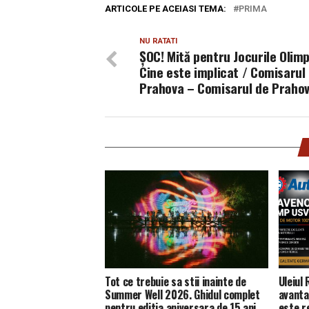
ARTICOLE PE ACEIASI TEMA:
PRIMA
NU RATATI
ȘOC! Mită pentru Jocurile Olimp
Cine este implicat / Comisarul
Prahova – Comisarul de Praho
Tot ce trebuie sa stii inainte de
Uleiul
Summer Well 2026. Ghidul complet
avanta
pentru editia aniversara de 15 ani
este 