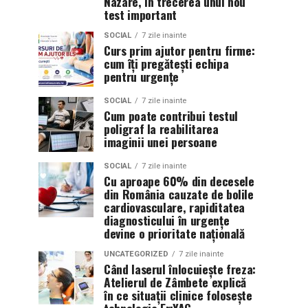
Nazare, în trecerea unui nou
test important
SOCIAL
7 zile inainte
Curs prim ajutor pentru firme:
cum îți pregătești echipa
pentru urgențe
SOCIAL
7 zile inainte
Cum poate contribui testul
poligraf la reabilitarea
imaginii unei persoane
SOCIAL
7 zile inainte
Cu aproape 60% din decesele
din România cauzate de bolile
cardiovasculare, rapiditatea
diagnosticului în urgențe
devine o prioritate națională
UNCATEGORIZED
7 zile inainte
Când laserul înlocuiește freza:
Atelierul de Zâmbete explică
în ce situații clinice folosește