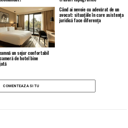
Când ai nevoie cu adevărat de un
avocat: situațiile în care asistența
juridică face diferența
eamnă un sejur confortabil
 cameră de hotel bine
jată
COMENTEAZA SI TU