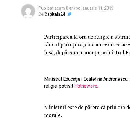
Publicat
acum 8 ani
pe
ianuarie 11, 2019
De
Capitala24
Participarea la ora de religie a stârn
rândul părinţilor, care au cerut ca ace
însă, după cum a anunţat ministrul E
Ministrul Educaţiei, Ecaterina Andronescu, 
religie, potrivit
Hotnews.ro
.
Ministrul este de părere că prin ora d
morale.