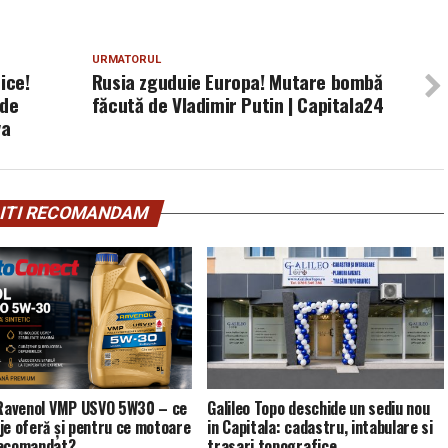
URMATORUL
ice!
Rusia zguduie Europa! Mutare bombă
 de
făcută de Vladimir Putin | Capitala24
va
ITI RECOMANDAM
 Ravenol VMP USVO 5W30 – ce
Galileo Topo deschide un sediu nou
je oferă și pentru ce motoare
in Capitala: cadastru, intabulare si
recomandat?
trasari topografice