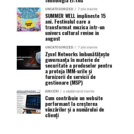
tehnologia Er:YAG
UNCATEGORIZED
7 zile inainte
SUMMER WELL implineste 15
ani. Festivalul care a
transformat muzica intr-un
univers cultural revine in
august
UNCATEGORIZED
7 zile inainte
Zyxel Networks îmbunătățește
guvernanța în materie de
securitate a produselor pentru
a proteja IMM-urile și
furnizorii de servicii de
gestionare (MSP)
AFACERI
o săptămână inainte
Cum contribuie un website
performant la creșterea
vânzărilor și a numărului de
clienți