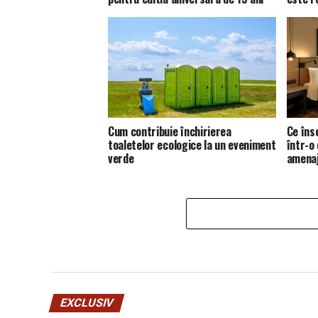
Cum contribuie închirierea
Ce îns
toaletelor ecologice la un eveniment
într-o
verde
amena
EXCLUSIV