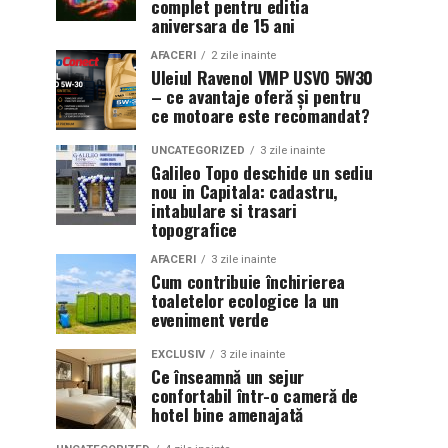
complet pentru editia
aniversara de 15 ani
AFACERI
2 zile inainte
Uleiul Ravenol VMP USVO 5W30
– ce avantaje oferă și pentru
ce motoare este recomandat?
UNCATEGORIZED
3 zile inainte
Galileo Topo deschide un sediu
nou in Capitala: cadastru,
intabulare si trasari
topografice
AFACERI
3 zile inainte
Cum contribuie închirierea
toaletelor ecologice la un
eveniment verde
EXCLUSIV
3 zile inainte
Ce înseamnă un sejur
confortabil într-o cameră de
hotel bine amenajată