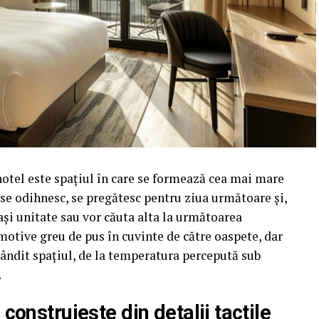
hotel este spațiul în care se formează cea mai mare
i se odihnesc, se pregătesc pentru ziua următoare și,
ași unitate sau vor căuta alta la următoarea
motive greu de pus în cuvinte de către oaspete, dar
t gândit spațiul, de la temperatura percepută sub
.
onstruiește din detalii tactile