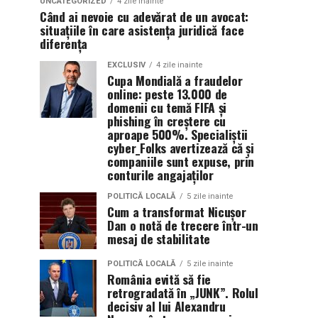
UNCATEGORIZED
4 zile inainte
Când ai nevoie cu adevărat de un avocat:
situațiile în care asistența juridică face
diferența
EXCLUSIV
4 zile inainte
Cupa Mondială a fraudelor
online: peste 13.000 de
domenii cu temă FIFA și
phishing în creștere cu
aproape 500%. Specialiștii
cyber_Folks avertizează că și
companiile sunt expuse, prin
conturile angajaților
POLITICĂ LOCALĂ
5 zile inainte
Cum a transformat Nicușor
Dan o notă de trecere într-un
mesaj de stabilitate
POLITICĂ LOCALĂ
5 zile inainte
România evită să fie
retrogradată în „JUNK”. Rolul
decisiv al lui Alexandru