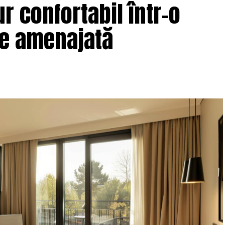
r confortabil într-o
ne amenajată