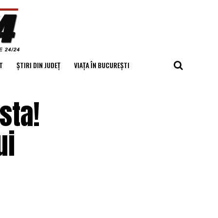
T
ȘTIRI DIN JUDEȚ
VIAȚA ÎN BUCUREȘTI
sta!
ui