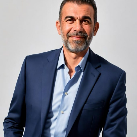
Camerele de hotel sunt, prin natura lor, spații apropiate
unele de altele, separate de pereți care nu pot fi făcuți
infinit de groși din motive practice și economice.
Zgomotul pașilor din camera de sus sau din coridorul
adiacent rămâne una dintre cele mai frecvente
nemulțumiri semnalate de oaspeți în recenziile online,
chiar și la unități altfel apreciate pentru servicii și
locație. De multe ori, oaspeții nu identifică pardoseala
drept sursa reală a problemei, ci descriu simplu senzația
de spațiu zgomotos sau agitat.
Pardoseala joacă un rol important în absorbția acestor
sunete, mai ales în zonele de trecere frecventă dintre
cameră și baie sau dintre pat și fereastră. Un material cu
proprietăți fonoabsorbante bune reduce transmiterea
zgomotului către camerele vecine și către etajele
inferioare, un aspect esențial mai ales în clădirile mai
vechi, cu structuri care nu au fost proiectate inițial
pentru izolare fonică performantă.