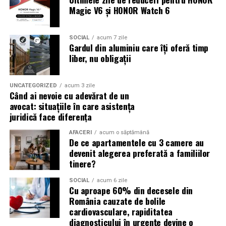
evenimentelor globale
Magic V6 și HONOR Watch 6
Campaniile de phishing asociate evenimentelor
importante profită de interesul public ridicat, de
SOCIAL
acum 7 zile
Gardul din aluminiu care îți oferă timp
presiunea timpului și de teama utilizatorilor că ar putea
liber, nu obligații
pierde o ofertă sau o oportunitate. Mesajele care anunță
ultimele bilete disponibile, acces limitat la o transmisie
sau câștigarea unui premiu pot determina utilizatorii să
UNCATEGORIZED
acum 3 zile
Când ai nevoie cu adevărat de un
reacționeze înainte de a verifica sursa.
avocat: situațiile în care asistența
juridică face diferența
Turneul se încheie pe 19 iulie, iar specialiștii anticipează
o intensificare a activității frauduloase în perioada
AFACERI
acum o săptămână
De ce apartamentele cu 3 camere au
finalei. Printre cele mai utilizate pretexte se numără
devenit alegerea preferată a familiilor
transmisiunile pirat, biletele revândute, pariurile,
tinere?
tombolele, concursurile și falsele oferte de călătorie.
SOCIAL
acum 6 zile
Pentru a răspunde riscurilor tot mai complexe,
Cu aproape 60% din decesele din
România cauzate de bolile
cyber_Folks a lansat la finalul lunii iunie robo_Folks,
cardiovasculare, rapiditatea
primul asistent AI integrat într-un panou de hosting
diagnosticului în urgențe devine o
din România. Acesta poate efectua, la cererea