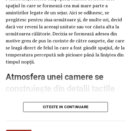
spațiul în care se formează cea mai mare parte a
amintirilor legate de un sejur. Aici se odihnesc, se
pregătesc pentru ziua următoare și, de multe ori, decid
dacă vor reveni la aceeași unitate sau vor căuta alta la
următoarea călătorie. Decizia se formează adesea din
motive greu de pus în cuvinte de către oaspete, dar care
se leagă direct de felul în care a fost gândit spațiul, de la
temperatura percepută sub picioare până la liniștea din
timpul nopții.
Atmosfera unei camere se
ARTICOLE PE ACEIASI TEMA:
PRIMA
construiește din detalii tactile
URMATORUL
Alertă meteo! Vine prăpădul în weekend! Ce zone sunt
Contactul direct cu pardoseala este una dintre primele
afectate de ger și ninsori / Comisarul de Prahova –
senzații fizice pe care le are un oaspete atunci când
CITESTE IN CONTINUARE
Comisarul de Prahova
intră desculț în cameră, fie dimineața, fie la revenirea de
NU RATATI
pe drum, seara târziu. Textura și moliciunea potrivite,
Vladimir Drăghia de la Exatlon, îmbrâncit de jandarmi!
oferite de
mocheta hotel
, pot schimba radical felul în