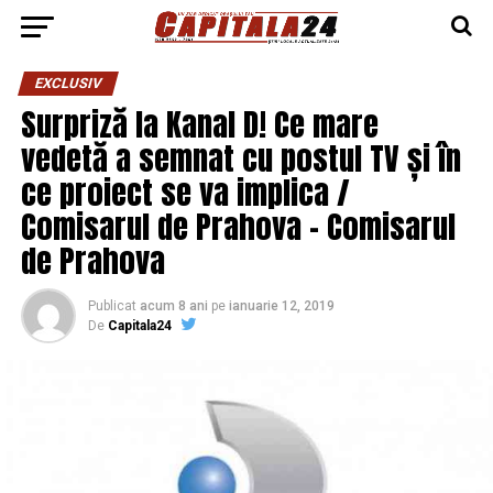
EXCLUSIV
Surpriză la Kanal D! Ce mare
vedetă a semnat cu postul TV și în
ce proiect se va implica /
Comisarul de Prahova – Comisarul
de Prahova
Publicat
acum 8 ani
pe
ianuarie 12, 2019
De
Capitala24