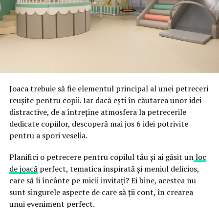
ceea ce crește riscul de email spoofing, phishing și
acestor decizii tehnice cu identitatea vizuală a unității,
fraude care exploatează încrederea în brand.
astfel încât confortul și estetica să funcționeze
împreună, nu în tensiune una cu cealaltă, pe toată
Directoratul Național de Securitate Cibernetică (DNSC)
durata de viață a amenajării, indiferent de câte sezoane
a avertizat, la rândul său, asupra amenințărilor asociate
trec de la deschiderea propriu-zisă a hotelului.
Cupei Mondiale FIFA 2026, de la site-uri și concursuri
false până la tentative de furt al datelor personale și
financiare. Instituția recomandă verificarea atentă a
Joaca trebuie să fie elementul principal al unei petreceri
sursei mesajelor și raportarea incidentelor la numărul
reușite pentru copii. Iar dacă ești în căutarea unor idei
unic 1911.
distractive, de a întreține atmosfera la petrecerile
dedicate copiilor, descoperă mai jos 6 idei potrivite
Campaniile identificate în ultimele săptămâni folosesc
pentru a spori veselia.
site-uri care imită platformele oficiale FIFA, aplicații
false de streaming, coduri QR malițioase și mesaje care
Planifici o petrecere pentru copilul tău și ai găsit un
loc
promit bilete, rambursări, premii sau acces gratuit la
de joacă
perfect, tematica inspirată și meniul delicios,
meciuri. FBI a emis în luna mai un avertisment privind
care să îi încânte pe micii invitați? Ei bine, acestea nu
site-urile care clonează platforma oficială prin
sunt singurele aspecte de care să ții cont, în crearea
modificări minore ale denumirii domeniului, precum
unui eveniment perfect.
introducerea sau schimbarea unei singure litere, pentru