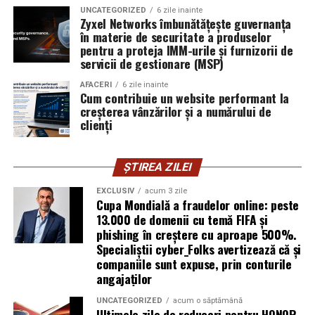
exploatează doar serverele, ci mai ales oamenii. Niciun
UNCATEGORIZED
6 zile inainte
furnizor de hosting nu poate opri un utilizator să își
Zyxel Networks îmbunătățește guvernanța
în materie de securitate a produselor
introducă parola pe o pagină clonată. În acel moment,
pentru a proteja IMM-urile și furnizorii de
vigilența utilizatorului rămâne prima linie de apărare”,
servicii de gestionare (MSP)
explică Horațiu Șimon, Chief Technology Officer
cyber_Folks România.
AFACERI
6 zile inainte
Cum contribuie un website performant la
creșterea vânzărilor și a numărului de
Subiectul a fost semnalat și de FBI, care a inclus în
clienți
informările din ultima lună amenințările asociate
turneului, de la fraude online și furtul datelor până la
ȘTIREA ZILEI
operațiuni de dezinformare.
EXCLUSIV
acum 3 zile
Avertismentele publice s-au concentrat în principal
Cupa Mondială a fraudelor online: peste
asupra fanilor și infrastructurii orașelor gazdă, însă
13.000 de domenii cu temă FIFA și
phishing în creștere cu aproape 500%.
specialiștii atrag atenția că firmele pot fi afectate
Specialiștii cyber_Folks avertizează că și
inclusiv atunci când nu au nicio legătură directă cu
companiile sunt expuse, prin conturile
industria sportului, turismului sau vânzarea de bilete.
angajaților
Atacurile sunt mai eficiente în contextul
UNCATEGORIZED
acum o săptămână
Ultimele zile de reduceri pentru HONOR