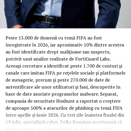
Rotația rapidă a oaspeților cere
materiale rezistente
Spre diferență de o locuință obișnuită, o cameră de hotel
Peste 13.000 de domenii cu temă FIFA au fost
trece printr-un ciclu de utilizare intensă: oaspeți diferiți,
înregistrate ȋn 2026, iar aproximativ 10% dintre acestea
bagaje trase pe roți, curățenie zilnică, uneori mai multe
au fost identificate drept malițioase sau suspecte,
rezervări consecutive în aceeași săptămână. Această
potrivit unei analize realizate de FortiGuard Labs.
frecvență ridicată de utilizare pune presiune reală pe
Aceeași cercetare a identificat peste 1.700 de conturi și
orice suprafață, iar pardoseala este printre primele
canale care imitau FIFA pe rețelele sociale și platformele
elemente afectate vizibil, mai ales în zona din jurul
de mesagerie, precum și peste 270.000 de date de
patului și a ușii de acces.
autentificare ale unor utilizatori și fani, descoperite în
baze de date asociate programelor malware. Separat,
În etapa de renovare sau construcție, administratorii
compania de securitate Hoxhunt a raportat o creștere
care iau în calcul
mocheta trafic intens
pentru zonele
de aproape 500% a atacurilor de phishing cu temă FIFA
cu rotație mare reduc riscul de uzură prematură și de
între aprilie și iunie 2026. Cu trei zile înaintea finalei din
decolorare vizibilă în punctele de trecere frecventă. Este
19 iulie, specialiștii cyber_Folks România avertizează că
o decizie care ține mai puțin de stil și mai mult de
aceste atacuri nu îi vizează doar pe fanii care caută