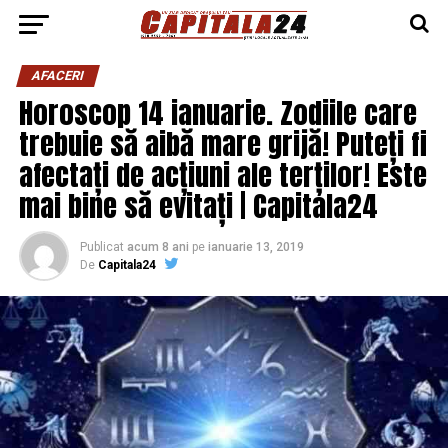
AFACERI
Horoscop 14 ianuarie. Zodiile care
trebuie să aibă mare grijă! Puteți fi
afectați de acțiuni ale terților! Este
mai bine să evitați | Capitala24
Publicat
acum 8 ani
pe
ianuarie 13, 2019
De
Capitala24