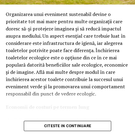
Astăzi, brandul este apreciat în special pentru
tehnologiile proprii și pentru numărul mare de aprobări
Organizarea unui eveniment sustenabil devine o
OEM.
prioritate tot mai mare pentru multe organizații care
doresc să-și protejeze imaginea și să reducă impactul
Ce înseamnă Ravenol VMP?
asupra mediului. Un aspect esențial care trebuie luat în
considerare este infrastructura de igienă, iar alegerea
Denumirea
VMP
identifică o gamă de uleiuri dezvoltate
toaletelor potrivite poate face diferența. Închirierea
pentru motoare moderne care necesită performanțe
toaletelor ecologice este o opțiune din ce în ce mai
ridicate și compatibilitate cu numeroase specificații ale
populară datorită beneficiilor sale ecologice, economice
constructorilor auto.
și de imagine. Află mai multe despre modul în care
Acest produs este destinat în special motoarelor
închirierea acestor toalete contribuie la succesul unui
moderne pe benzină și diesel, inclusiv celor echipate cu:
eveniment verde și la promovarea unui comportament
responsabil din punct de vedere ecologic.
turbocompresor;
Economii de costuri pe termen lung
filtru de particule DPF;
Unul dintre cele mai mari avantaje ale activității
catalizatoare moderne;
CITESTE IN CONTINUARE
de
închiriere toalete ecologice
este economia de costuri.
sisteme Start-Stop.
Deși există un cost inițial pentru închirierea acestora, pe