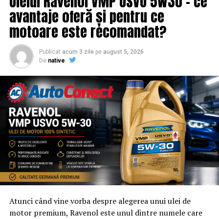
Uleiul Ravenol VMP USVO 5W30 – ce
Românii care lucrează aici vor fi afectaţi / Comisarul de
promovare din partea echipei EvenimenteGratuite.ro.
Prahova – Comisarul de Prahova
avantaje oferă și pentru ce
Adresa de contact este
salut@evenimentegratuite.ro
.
motoare este recomandat?
Publicat
acum 3 zile
pe
august 5, 2026
De
native
Atunci când vine vorba despre alegerea unui ulei de
motor premium, Ravenol este unul dintre numele care