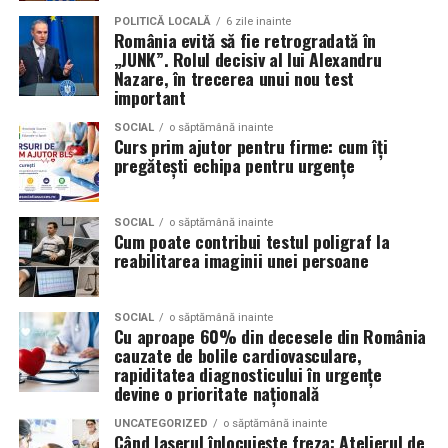
câștiga aprecierea publicului.
POLITICĂ LOCALĂ
6 zile inainte
Volkswagen;
România evită să fie retrogradată în
„JUNK”. Rolul decisiv al lui Alexandru
Aceasta nu doar că îmbunătățește percepția față de
Audi;
Nazare, în trecerea unui nou test
eveniment, dar poate și atrage mai mulți participanți
important
Skoda;
care sunt interesați de susținerea unor cauze ecologice.
Promovând un eveniment “verde”, organizatorii pot
SOCIAL
o săptămână inainte
Seat;
Curs prim ajutor pentru firme: cum îți
atrage atenția asupra angajamentului față de protejarea
pregătești echipa pentru urgențe
Porsche;
mediului și față de responsabilitatea socială.
Opel;
Participanții vor aprecia cu siguranță faptul că
SOCIAL
o săptămână inainte
Cum poate contribui testul poligraf la
Ford;
organizatorii au ales să adopte soluții care protejează
reabilitarea imaginii unei persoane
natura. De asemenea, acest lucru poate contribui la
Renault și altele.
creșterea reputației evenimentului și la creșterea
Compatibilitatea exactă trebuie verificată întotdeauna
numărului de participanți în edițiile viitoare.
SOCIAL
o săptămână inainte
Cu aproape 60% din decesele din România
în manualul vehiculului sau în documentația tehnică a
cauzate de bolile cardiovasculare,
producătorului.
Confortul participanților
rapiditatea diagnosticului în urgențe
devine o prioritate națională
Este potrivit pentru motoarele diesel?
Deși un eveniment verde presupune economii de costuri
UNCATEGORIZED
o săptămână inainte
și un impact pozitiv asupra mediului, nu trebuie să se
Da.
Când laserul înlocuiește freza: Atelierul de