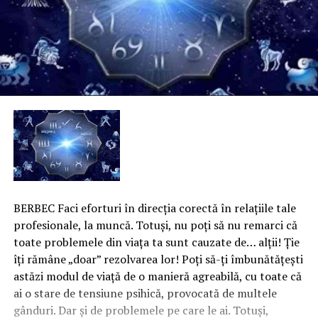
BERBEC Faci eforturi în direcţia corectă în relaţiile tale
profesionale, la muncă. Totuşi, nu poţi să nu remarci că
toate problemele din viaţa ta sunt cauzate de… alţii! Ţie
îţi rămâne „doar” rezolvarea lor! Poţi să-ţi îmbunătăţeşti
astăzi modul de viaţă de o manieră agreabilă, cu toate că
ai o stare de tensiune psihică, provocată de multele
gânduri. Dar şi de problemele pe care le ai. Totuşi,