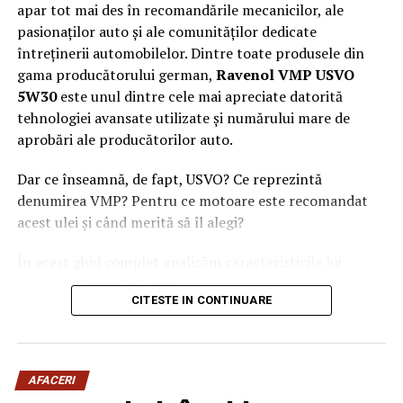
apar tot mai des în recomandările mecanicilor, ale
pasionaților auto și ale comunităților dedicate
întreținerii automobilelor. Dintre toate produsele din
gama producătorului german,
Ravenol VMP USVO
5W30
este unul dintre cele mai apreciate datorită
tehnologiei avansate utilizate și numărului mare de
aprobări ale producătorilor auto.
Dar ce înseamnă, de fapt, USVO? Ce reprezintă
denumirea VMP? Pentru ce motoare este recomandat
acest ulei și când merită să îl alegi?
În acest ghid complet analizăm caracteristicile lui
Ravenol VMP USVO 5W30 și explicăm de ce este
CITESTE IN CONTINUARE
considerat unul dintre cele mai performante uleiuri de
motor disponibile în prezent.
Ce este Ravenol?
AFACERI
Ravenol este un producător german de lubrifianți