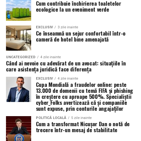
Cum contribuie închirierea toaletelor
un pas concret în direcția unui ciclu ecologic sustenabil.
reducerea uzurii la pornire.
ecologice la un eveniment verde
Valoarea 30 indică comportamentul uleiului la
În plus, prin alegerea facilităților ecologice,
temperatura normală de funcționare a motorului.
organizatorii unui eveniment pot reduce semnificativ
EXCLUSIV
3 zile inainte
Ce înseamnă un sejur confortabil într-o
impactul negativ asupra mediului în comparație cu
cameră de hotel bine amenajată
Rezultatul este un echilibru foarte bun între protecție și
soluțiile tradiționale, care sunt mult mai dăunătoare
economie de combustibil.
pentru natură. Astfel, toaletele ecologice contribuie la
promovarea unui comportament responsabil din punct
UNCATEGORIZED
4 zile inainte
Pentru ce motoare este recomandat Ravenol VMP
Când ai nevoie cu adevărat de un avocat: situațiile în
de vedere ecologic și ajută la protejarea resurselor
care asistența juridică face diferența
USVO 5W30?
naturale.
Tipul de
ulei de motor Ravenol
VMP USVO 5W30 este
EXCLUSIV
4 zile inainte
Cupa Mondială a fraudelor online: peste
recomandat pentru numeroase motoare moderne care
Impactul pozitiv asupra imaginii evenimentului
13.000 de domenii cu temă FIFA și phishing
necesită un ulei 5W30 cu aprobări OEM specifice.
în creștere cu aproape 500%. Specialiștii
Alegerea unor soluții ecologice, precum tipul ecologic
cyber_Folks avertizează că și companiile
În funcție de specificațiile constructorului, poate fi
sunt expuse, prin conturile angajaților
de toaletă, poate aduce beneficii semnificative imaginii
utilizat pe vehicule ale unor mărci precum:
unui eveniment. Într-o eră în care participanții devin din
POLITICĂ LOCALĂ
5 zile inainte
ce în ce mai conștienți de problemele de mediu,
Cum a transformat Nicușor Dan o notă de
trecere într-un mesaj de stabilitate
organizatorii care aleg să adopte soluții sustenabile, cum
BMW;
ar fi închirierea toaletelor din gama ecologică, pot
Mercedes-Benz;