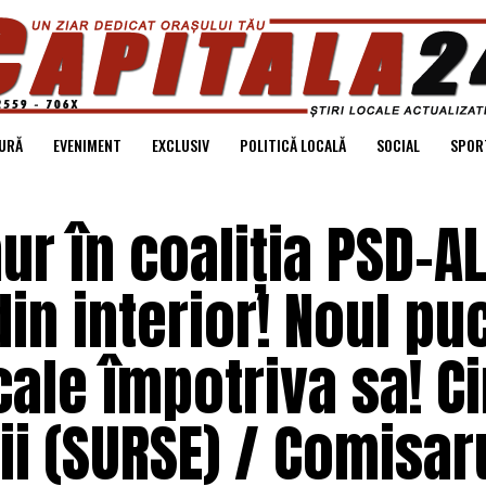
URĂ
EVENIMENT
EXCLUSIV
POLITICĂ LOCALĂ
SOCIAL
SPOR
ur în coaliția PSD-AL
in interior! Noul pu
cale împotriva sa! C
ii (SURSE) / Comisar