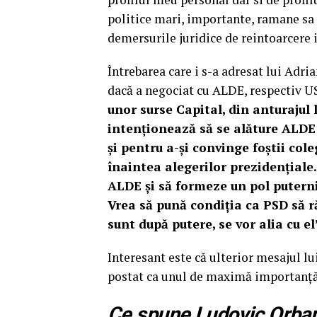
politice mari, importante, ramane sa 
demersurile juridice de reintoarcere i
Întrebarea care i s-a adresat lui Adri
dacă a negociat cu ALDE, respectiv 
unor surse Capital, din anturajul 
intenţionează să se alăture ALDE
şi pentru a-şi convinge foştii col
înaintea alegerilor prezidenţiale
ALDE şi să formeze un pol puterni
Vrea să pună condiţia ca PSD să r
sunt după putere, se vor alia cu el
Interesant este că ulterior mesajul l
postat ca unul de maximă importanţ
Ce spune Ludovic Orba