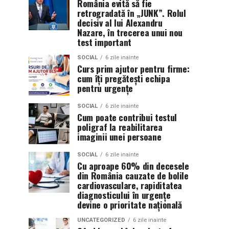
România evită să fie
retrogradată în „JUNK”. Rolul
decisiv al lui Alexandru
Nazare, în trecerea unui nou
test important
SOCIAL
6 zile inainte
Curs prim ajutor pentru firme:
cum îți pregătești echipa
pentru urgențe
SOCIAL
6 zile inainte
Cum poate contribui testul
poligraf la reabilitarea
imaginii unei persoane
SOCIAL
6 zile inainte
Cu aproape 60% din decesele
din România cauzate de bolile
cardiovasculare, rapiditatea
diagnosticului în urgențe
devine o prioritate națională
UNCATEGORIZED
6 zile inainte