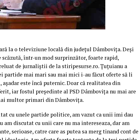
ară la o televiziune locală din judeţul Dâmboviţa. Deşi
scăzută, într-un mod surprinzător, foarte rapid,
eluat de jurnaliştii de la stiripesurse.ro. Țuţuianu a
ei partide mai mari sau mai mici i-au făcut oferte să li
 aşadar este încă puternic.
Doar că realitatea din
ferit, iar fostul preşedinte al PSD Dâmboviţa nu mai are
mai multor primari din Dâmboviţa.
tat cu unele partide politice, am vazut ca unii imi dau
 nu am discutat cu unii care nu ma intereseaza, dar am
nte, serioase, catre care as putea sa merg tinand cont de
ul ideologic. Am oferte foarte tentante de la trei partide