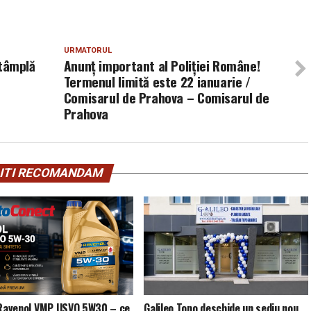
URMATORUL
ntâmplă
Anunț important al Poliţiei Române!
Termenul limită este 22 ianuarie /
Comisarul de Prahova – Comisarul de
Prahova
ITI RECOMANDAM
 Ravenol VMP USVO 5W30 – ce
Galileo Topo deschide un sediu nou