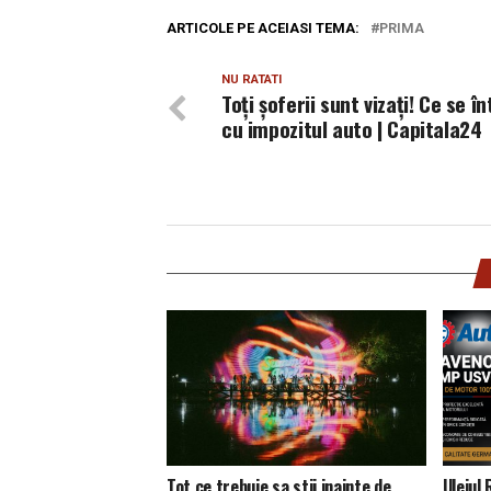
ARTICOLE PE ACEIASI TEMA:
PRIMA
NU RATATI
Toți șoferii sunt vizați! Ce se î
cu impozitul auto | Capitala24
Tot ce trebuie sa stii inainte de
Uleiul