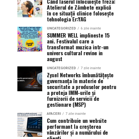
Când laserul înlocuiește freza:
Atelierul de Zâmbete explică
în ce situații clinice folosește
tehnologia Er:YAG
UNCATEGORIZED
6 zile inainte
SUMMER WELL implineste 15
ani. Festivalul care a
transformat muzica intr-un
univers cultural revine in
august
UNCATEGORIZED
7 zile inainte
Zyxel Networks îmbunătățește
guvernanța în materie de
securitate a produselor pentru
a proteja IMM-urile și
furnizorii de servicii de
gestionare (MSP)
AFACERI
7 zile inainte
Cum contribuie un website
performant la creșterea
vânzărilor și a numărului de
clienți