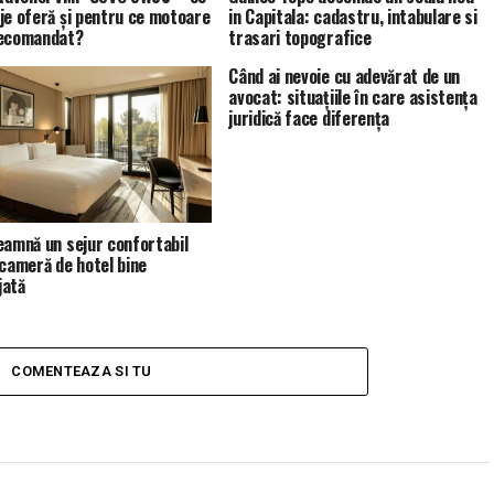
je oferă și pentru ce motoare
in Capitala: cadastru, intabulare si
recomandat?
trasari topografice
Când ai nevoie cu adevărat de un
avocat: situațiile în care asistența
juridică face diferența
eamnă un sejur confortabil
 cameră de hotel bine
jată
COMENTEAZA SI TU