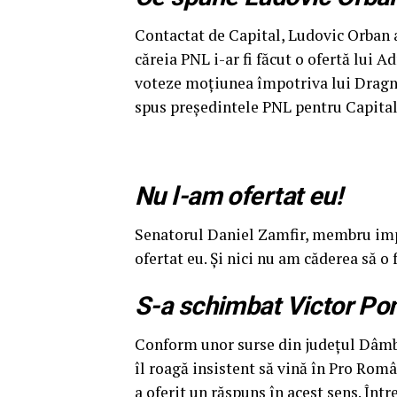
Contactat de Capital, Ludovic Orban 
căreia PNL i-ar fi făcut o ofertă lui A
voteze moţiunea împotriva lui Dragnea
spus preşedintele PNL pentru Capital
Nu l-am ofertat eu!
Senatorul Daniel Zamfir, membru imp
ofertat eu. Și nici nu am căderea să o f
S-a schimbat Victor Po
Conform unor surse din judeţul Dâmbov
îl roagă insistent să vină în Pro Româ
a oferit un răspuns în acest sens. Înt