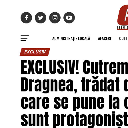
ADMINISTRAȚIE LOCALĂ
AFACERI
CULT
EXCLUSIV
EXCLUSIV! Cutrem
Dragnea, trădat d
care se pune la 
sunt protagonișt