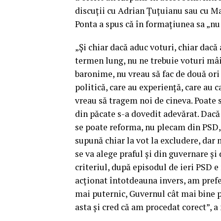
discuţii cu Adrian Ţuţuianu sau cu M
Ponta a spus că în formaţiunea sa „nu 
„Şi chiar dacă aduc voturi, chiar dacă
termen lung, nu ne trebuie voturi mâi
baronime, nu vreau să fac de două ori 
politică, care au experienţă, care au c
vreau să tragem noi de cineva. Poate 
din păcate s-a dovedit adevărat. Dacă 
se poate reforma, nu plecam din PSD,
supună chiar la vot la excludere, dar m
se va alege praful şi din guvernare şi
criteriul, după episodul de ieri PSD 
acţionat întotdeauna invers, am prefe
mai puternic, Guvernul cât mai bine p
asta şi cred că am procedat corect”, a