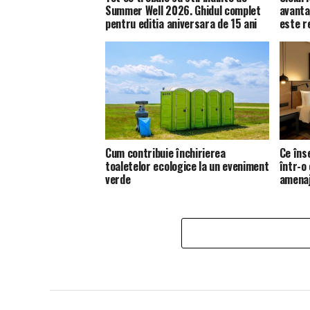
Summer Well 2026. Ghidul complet
avanta
pentru editia aniversara de 15 ani
este 
Cum contribuie închirierea
Ce îns
toaletelor ecologice la un eveniment
într-o
verde
amena