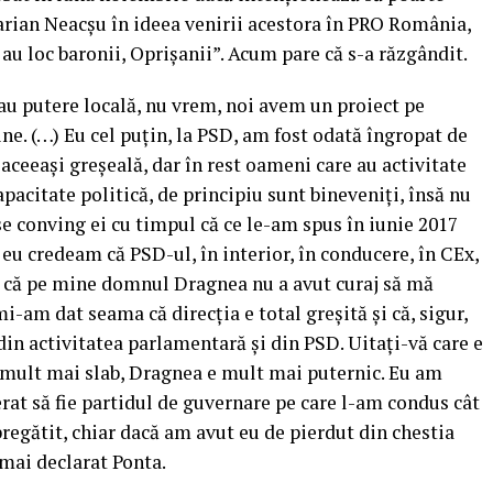
arian Neacşu în ideea venirii acestora în PRO România,
au loc baronii, Oprişanii”. Acum pare că s-a răzgândit.
 au putere locală, nu vrem, noi avem un proiect pe
ne. (…) Eu cel puţin, la PSD, am fost odată îngropat de
aceeaşi greşeală, dar în rest oameni care au activitate
apacitate politică, de principiu sunt bineveniţi, însă nu
se conving ei cu timpul că ce le-am spus în iunie 2017
eu credeam că PSD-ul, în interior, în conducere, în CEx,
 că pe mine domnul Dragnea nu a avut curaj să mă
i-am dat seama că direcţia e total greşită şi că, sigur,
 din activitatea parlamentară şi din PSD. Uitaţi-vă care e
e mult mai slab, Dragnea e mult mai puternic. Eu am
rat să fie partidul de guvernare pe care l-am condus cât
regătit, chiar dacă am avut eu de pierdut din chestia
 mai declarat Ponta.