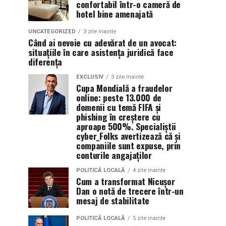
confortabil într-o cameră de
hotel bine amenajată
UNCATEGORIZED
3 zile inainte
Când ai nevoie cu adevărat de un avocat:
situațiile în care asistența juridică face
diferența
EXCLUSIV
3 zile inainte
Cupa Mondială a fraudelor
online: peste 13.000 de
domenii cu temă FIFA și
phishing în creștere cu
aproape 500%. Specialiștii
cyber_Folks avertizează că și
companiile sunt expuse, prin
conturile angajaților
POLITICĂ LOCALĂ
4 zile inainte
Cum a transformat Nicușor
Dan o notă de trecere într-un
mesaj de stabilitate
POLITICĂ LOCALĂ
5 zile inainte