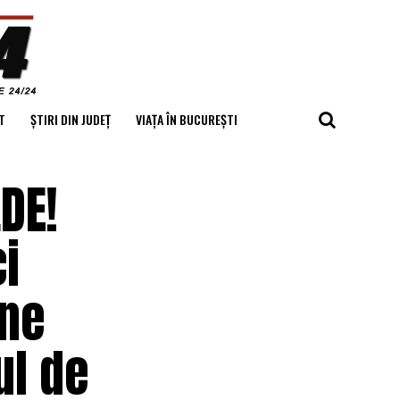
T
ȘTIRI DIN JUDEȚ
VIAȚA ÎN BUCUREȘTI
DE!
ci
ine
ul de