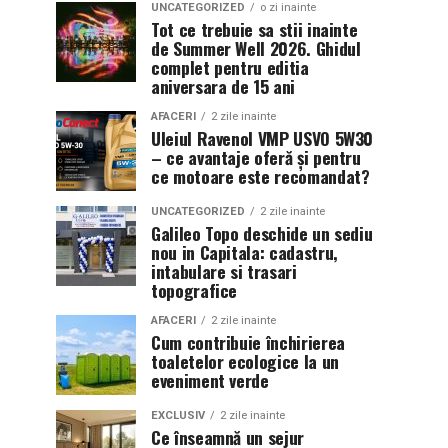
UNCATEGORIZED
o zi inainte
Tot ce trebuie sa stii inainte
de Summer Well 2026. Ghidul
complet pentru editia
aniversara de 15 ani
AFACERI
2 zile inainte
Uleiul Ravenol VMP USVO 5W30
– ce avantaje oferă și pentru
ce motoare este recomandat?
UNCATEGORIZED
2 zile inainte
Galileo Topo deschide un sediu
nou in Capitala: cadastru,
intabulare si trasari
topografice
AFACERI
2 zile inainte
Cum contribuie închirierea
toaletelor ecologice la un
eveniment verde
EXCLUSIV
2 zile inainte
Ce înseamnă un sejur