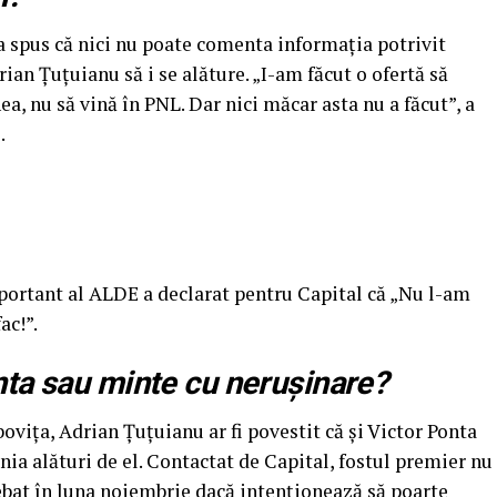
a spus că nici nu poate comenta informaţia potrivit
drian Țuţuianu să i se alăture. „I-am făcut o ofertă să
, nu să vină în PNL. Dar nici măcar asta nu a făcut”, a
.
ortant al ALDE a declarat pentru Capital că „Nu l-am
ac!”.
nta sau minte cu neruşinare?
iţa, Adrian Țuţuianu ar fi povestit că şi Victor Ponta
nia alături de el. Contactat de Capital, fostul premier nu
rebat în luna noiembrie dacă intenţionează să poarte