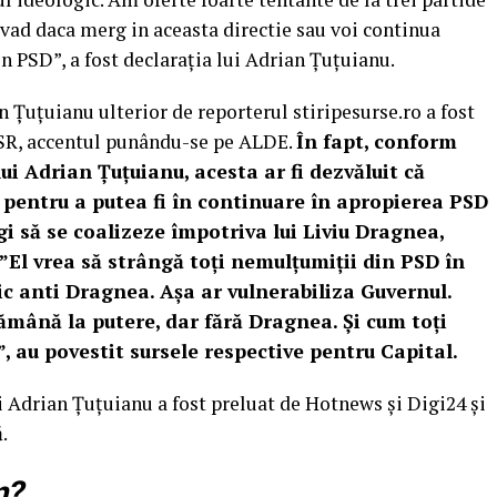
vad daca merg in aceasta directie sau voi continua
n PSD”, a fost declaraţia lui Adrian Țuţuianu.
an Țuţuianu ulterior de reporterul stiripesurse.ro a fost
USR, accentul punându-se pe ALDE.
În fapt, conform
lui Adrian Țuţuianu, acesta ar fi dezvăluit că
 pentru a putea fi în continuare în apropierea PSD
egi să se coalizeze împotriva lui Liviu Dragnea,
.”El vrea să strângă toţi nemulţumiţii din PSD în
c anti Dragnea. Aşa ar vulnerabiliza Guvernul.
ămână la putere, dar fără Dragnea. Și cum toţi
”, au povestit sursele respective pentru Capital.
ui Adrian Țuţuianu a fost preluat de Hotnews şi Digi24 şi
ă.
n?