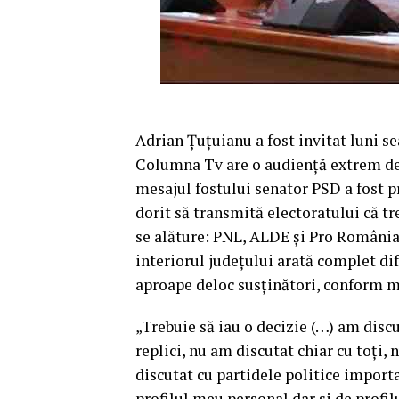
Adrian Țuţuianu a fost invitat luni se
Columna Tv are o audienţă extrem de 
mesajul fostului senator PSD a fost pr
dorit să transmită electoratului că tr
se alăture: PNL, ALDE şi Pro România,
interiorul judeţului arată complet di
aproape deloc susţinători, conform 
„Trebuie să iau o decizie (…) am discu
replici, nu am discutat chiar cu toţi,
discutat cu partidele politice importa
profilul meu personal dar si de profil