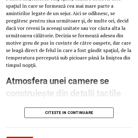
spațiul în care se formează cea mai mare parte a
amintirilor legate de un sejur. Aici se odihnesc, se
pregătesc pentru ziua următoare și, de multe ori, decid
dacă vor reveni la aceeași unitate sau vor căuta alta la
următoarea călătorie. Decizia se formează adesea din
motive greu de pus în cuvinte de către oaspete, dar care
se leagă direct de felul în care a fost gândit spațiul, de la
temperatura percepută sub picioare până la liniștea din
timpul nopții.
Atmosfera unei camere se
construiește din detalii tactile
Contactul direct cu pardoseala este una dintre primele
senzații fizice pe care le are un oaspete atunci când
CITESTE IN CONTINUARE
intră desculț în cameră, fie dimineața, fie la revenirea de
pe drum, seara târziu. Textura și moliciunea potrivite,
oferite de
mocheta hotel
, pot schimba radical felul în