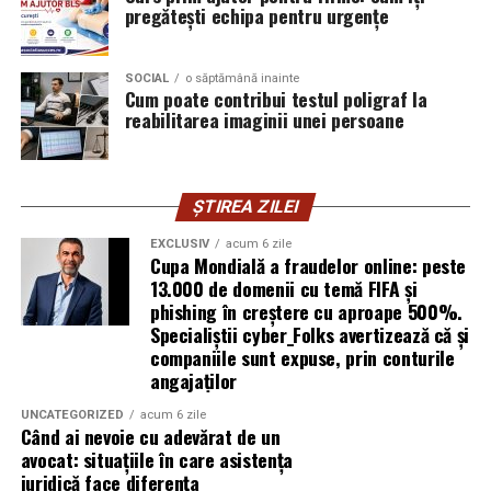
exploatează doar serverele, ci mai ales oamenii. Niciun
pregătești echipa pentru urgențe
furnizor de hosting nu poate opri un utilizator să își
introducă parola pe o pagină clonată. În acel moment,
SOCIAL
o săptămână inainte
vigilența utilizatorului rămâne prima linie de apărare”,
Cum poate contribui testul poligraf la
explică Horațiu Șimon, Chief Technology Officer
reabilitarea imaginii unei persoane
cyber_Folks România.
Subiectul a fost semnalat și de FBI, care a inclus în
ȘTIREA ZILEI
informările din ultima lună amenințările asociate
turneului, de la fraude online și furtul datelor până la
EXCLUSIV
acum 6 zile
Cupa Mondială a fraudelor online: peste
operațiuni de dezinformare.
13.000 de domenii cu temă FIFA și
phishing în creștere cu aproape 500%.
Avertismentele publice s-au concentrat în principal
Specialiștii cyber_Folks avertizează că și
asupra fanilor și infrastructurii orașelor gazdă, însă
companiile sunt expuse, prin conturile
specialiștii atrag atenția că firmele pot fi afectate
angajaților
inclusiv atunci când nu au nicio legătură directă cu
industria sportului, turismului sau vânzarea de bilete.
UNCATEGORIZED
acum 6 zile
Când ai nevoie cu adevărat de un
avocat: situațiile în care asistența
Atacurile sunt mai eficiente în contextul
juridică face diferența