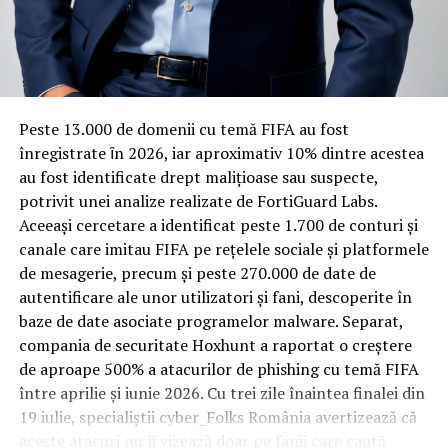
Rotația rapidă a oaspeților cere
materiale rezistente
Spre diferență de o locuință obișnuită, o cameră de hotel
Peste 13.000 de domenii cu temă FIFA au fost
trece printr-un ciclu de utilizare intensă: oaspeți diferiți,
înregistrate ȋn 2026, iar aproximativ 10% dintre acestea
bagaje trase pe roți, curățenie zilnică, uneori mai multe
au fost identificate drept malițioase sau suspecte,
rezervări consecutive în aceeași săptămână. Această
potrivit unei analize realizate de FortiGuard Labs.
frecvență ridicată de utilizare pune presiune reală pe
Aceeași cercetare a identificat peste 1.700 de conturi și
orice suprafață, iar pardoseala este printre primele
canale care imitau FIFA pe rețelele sociale și platformele
elemente afectate vizibil, mai ales în zona din jurul
de mesagerie, precum și peste 270.000 de date de
patului și a ușii de acces.
autentificare ale unor utilizatori și fani, descoperite în
baze de date asociate programelor malware. Separat,
În etapa de renovare sau construcție, administratorii
compania de securitate Hoxhunt a raportat o creștere
care iau în calcul
mocheta trafic intens
pentru zonele
de aproape 500% a atacurilor de phishing cu temă FIFA
cu rotație mare reduc riscul de uzură prematură și de
între aprilie și iunie 2026. Cu trei zile înaintea finalei din
decolorare vizibilă în punctele de trecere frecventă. Este
19 iulie, specialiștii cyber_Folks România avertizează că
o decizie care ține mai puțin de stil și mai mult de
aceste atacuri nu îi vizează doar pe fanii care caută