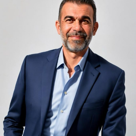
Camerele de hotel sunt, prin natura lor, spații apropiate
unele de altele, separate de pereți care nu pot fi făcuți
infinit de groși din motive practice și economice.
Zgomotul pașilor din camera de sus sau din coridorul
adiacent rămâne una dintre cele mai frecvente
nemulțumiri semnalate de oaspeți în recenziile online,
chiar și la unități altfel apreciate pentru servicii și
locație. De multe ori, oaspeții nu identifică pardoseala
drept sursa reală a problemei, ci descriu simplu senzația
de spațiu zgomotos sau agitat.
Pardoseala joacă un rol important în absorbția acestor
sunete, mai ales în zonele de trecere frecventă dintre
cameră și baie sau dintre pat și fereastră. Un material cu
proprietăți fonoabsorbante bune reduce transmiterea
zgomotului către camerele vecine și către etajele
inferioare, un aspect esențial mai ales în clădirile mai
vechi, cu structuri care nu au fost proiectate inițial
pentru izolare fonică performantă.