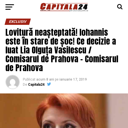
EXCLUSIV
Lovitură neașteptată! Iohannis
este în stare de șoc! Ce decizie a
luat Lia Olguța Vasilescu /
Comisarul de Prahova – Comisarul
de Prahova
Publicat
acum 8 ani
pe
ianuarie 17, 2019
De
Capitala24