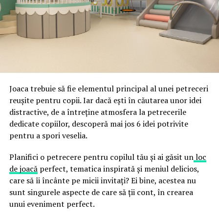
ceea ce crește riscul de email spoofing, phishing și
acestor decizii tehnice cu identitatea vizuală a unității,
fraude care exploatează încrederea în brand.
astfel încât confortul și estetica să funcționeze
împreună, nu în tensiune una cu cealaltă, pe toată
Directoratul Național de Securitate Cibernetică (DNSC)
durata de viață a amenajării, indiferent de câte sezoane
a avertizat, la rândul său, asupra amenințărilor asociate
trec de la deschiderea propriu-zisă a hotelului.
Cupei Mondiale FIFA 2026, de la site-uri și concursuri
false până la tentative de furt al datelor personale și
financiare. Instituția recomandă verificarea atentă a
Joaca trebuie să fie elementul principal al unei petreceri
sursei mesajelor și raportarea incidentelor la numărul
reușite pentru copii. Iar dacă ești în căutarea unor idei
unic 1911.
distractive, de a întreține atmosfera la petrecerile
dedicate copiilor, descoperă mai jos 6 idei potrivite
Campaniile identificate în ultimele săptămâni folosesc
pentru a spori veselia.
site-uri care imită platformele oficiale FIFA, aplicații
false de streaming, coduri QR malițioase și mesaje care
Planifici o petrecere pentru copilul tău și ai găsit un
loc
promit bilete, rambursări, premii sau acces gratuit la
de joacă
perfect, tematica inspirată și meniul delicios,
meciuri. FBI a emis în luna mai un avertisment privind
care să îi încânte pe micii invitați? Ei bine, acestea nu
site-urile care clonează platforma oficială prin
sunt singurele aspecte de care să ții cont, în crearea
modificări minore ale denumirii domeniului, precum
unui eveniment perfect.
introducerea sau schimbarea unei singure litere, pentru