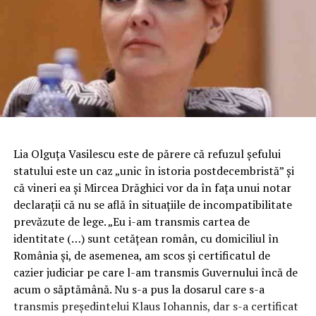
Lia Olguţa Vasilescu este de părere că refuzul şefului
statului este un caz „unic în istoria postdecembristă” şi
că vineri ea şi Mircea Drăghici vor da în faţa unui notar
declaraţii că nu se află în situaţiile de incompatibilitate
prevăzute de lege. „Eu i-am transmis cartea de
identitate (…) sunt cetăţean român, cu domiciliul în
România şi, de asemenea, am scos şi certificatul de
cazier judiciar pe care l-am transmis Guvernului încă de
acum o săptămână.
Nu s-a pus la dosarul care s-a
transmis preşedintelui Klaus Iohannis, dar s-a certificat