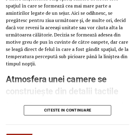
spațiul în care se formează cea mai mare parte a
amintirilor legate de un sejur. Aici se odihnesc, se
pregătesc pentru ziua următoare și, de multe ori, decid
dacă vor reveni la aceeași unitate sau vor căuta alta la
următoarea călătorie. Decizia se formează adesea din
motive greu de pus în cuvinte de către oaspete, dar care
se leagă direct de felul în care a fost gândit spațiul, de la
temperatura percepută sub picioare până la liniștea din
timpul nopții.
Atmosfera unei camere se
construiește din detalii tactile
Contactul direct cu pardoseala este una dintre primele
senzații fizice pe care le are un oaspete atunci când
CITESTE IN CONTINUARE
intră desculț în cameră, fie dimineața, fie la revenirea de
pe drum, seara târziu. Textura și moliciunea potrivite,
oferite de
mocheta hotel
, pot schimba radical felul în