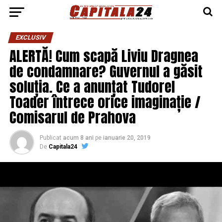
EXCLUSIV
ALERTĂ! Cum scapă Liviu Dragnea
de condamnare? Guvernul a găsit
soluția. Ce a anunțat Tudorel
Toader întrece orice imaginație /
Comisarul de Prahova
Publicat
acum 8 ani
pe
ianuarie 20, 2019
De
Capitala24