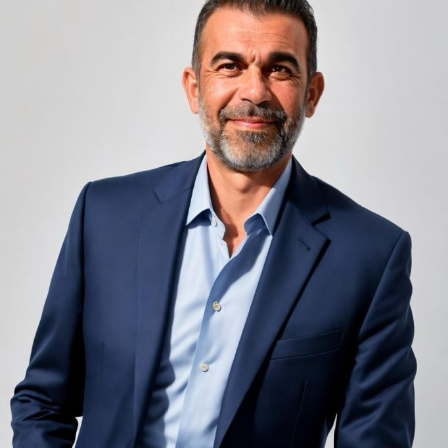
Camerele de hotel sunt, prin natura lor, spații apropiate
unele de altele, separate de pereți care nu pot fi făcuți
infinit de groși din motive practice și economice.
Zgomotul pașilor din camera de sus sau din coridorul
adiacent rămâne una dintre cele mai frecvente
nemulțumiri semnalate de oaspeți în recenziile online,
chiar și la unități altfel apreciate pentru servicii și
locație. De multe ori, oaspeții nu identifică pardoseala
drept sursa reală a problemei, ci descriu simplu senzația
de spațiu zgomotos sau agitat.
Pardoseala joacă un rol important în absorbția acestor
sunete, mai ales în zonele de trecere frecventă dintre
cameră și baie sau dintre pat și fereastră. Un material cu
proprietăți fonoabsorbante bune reduce transmiterea
zgomotului către camerele vecine și către etajele
inferioare, un aspect esențial mai ales în clădirile mai
vechi, cu structuri care nu au fost proiectate inițial
pentru izolare fonică performantă.