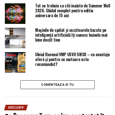
întrece orice imaginație | Capitala24
Tot ce trebuie sa stii inainte de Summer Well
2026. Ghidul complet pentru editia
aniversara de 15 ani
Mașinile de spălat și uscătoarele bazate pe
inteligență artificială îți cunosc hainele mai
bine decât tine
Uleiul Ravenol VMP USVO 5W30 – ce avantaje
oferă și pentru ce motoare este
recomandat?
COMENTEAZA SI TU
EXCLUSIV