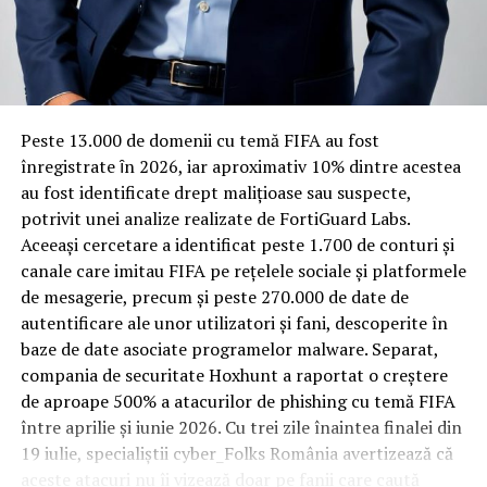
Rotația rapidă a oaspeților cere
materiale rezistente
Spre diferență de o locuință obișnuită, o cameră de hotel
Peste 13.000 de domenii cu temă FIFA au fost
trece printr-un ciclu de utilizare intensă: oaspeți diferiți,
înregistrate ȋn 2026, iar aproximativ 10% dintre acestea
bagaje trase pe roți, curățenie zilnică, uneori mai multe
au fost identificate drept malițioase sau suspecte,
rezervări consecutive în aceeași săptămână. Această
potrivit unei analize realizate de FortiGuard Labs.
frecvență ridicată de utilizare pune presiune reală pe
Aceeași cercetare a identificat peste 1.700 de conturi și
orice suprafață, iar pardoseala este printre primele
canale care imitau FIFA pe rețelele sociale și platformele
elemente afectate vizibil, mai ales în zona din jurul
de mesagerie, precum și peste 270.000 de date de
patului și a ușii de acces.
autentificare ale unor utilizatori și fani, descoperite în
baze de date asociate programelor malware. Separat,
În etapa de renovare sau construcție, administratorii
compania de securitate Hoxhunt a raportat o creștere
care iau în calcul
mocheta trafic intens
pentru zonele
de aproape 500% a atacurilor de phishing cu temă FIFA
cu rotație mare reduc riscul de uzură prematură și de
între aprilie și iunie 2026. Cu trei zile înaintea finalei din
decolorare vizibilă în punctele de trecere frecventă. Este
19 iulie, specialiștii cyber_Folks România avertizează că
o decizie care ține mai puțin de stil și mai mult de
aceste atacuri nu îi vizează doar pe fanii care caută