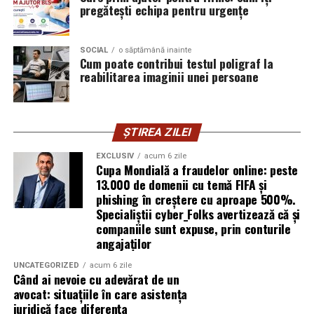
exploatează doar serverele, ci mai ales oamenii. Niciun
pregătești echipa pentru urgențe
furnizor de hosting nu poate opri un utilizator să își
introducă parola pe o pagină clonată. În acel moment,
SOCIAL
o săptămână inainte
vigilența utilizatorului rămâne prima linie de apărare”,
Cum poate contribui testul poligraf la
explică Horațiu Șimon, Chief Technology Officer
reabilitarea imaginii unei persoane
cyber_Folks România.
Subiectul a fost semnalat și de FBI, care a inclus în
ȘTIREA ZILEI
informările din ultima lună amenințările asociate
turneului, de la fraude online și furtul datelor până la
EXCLUSIV
acum 6 zile
Cupa Mondială a fraudelor online: peste
operațiuni de dezinformare.
13.000 de domenii cu temă FIFA și
phishing în creștere cu aproape 500%.
Avertismentele publice s-au concentrat în principal
Specialiștii cyber_Folks avertizează că și
asupra fanilor și infrastructurii orașelor gazdă, însă
companiile sunt expuse, prin conturile
specialiștii atrag atenția că firmele pot fi afectate
angajaților
inclusiv atunci când nu au nicio legătură directă cu
industria sportului, turismului sau vânzarea de bilete.
UNCATEGORIZED
acum 6 zile
Când ai nevoie cu adevărat de un
avocat: situațiile în care asistența
Atacurile sunt mai eficiente în contextul
juridică face diferența