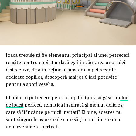
ceea ce crește riscul de email spoofing, phishing și
acestor decizii tehnice cu identitatea vizuală a unității,
fraude care exploatează încrederea în brand.
astfel încât confortul și estetica să funcționeze
împreună, nu în tensiune una cu cealaltă, pe toată
Directoratul Național de Securitate Cibernetică (DNSC)
durata de viață a amenajării, indiferent de câte sezoane
a avertizat, la rândul său, asupra amenințărilor asociate
trec de la deschiderea propriu-zisă a hotelului.
Cupei Mondiale FIFA 2026, de la site-uri și concursuri
false până la tentative de furt al datelor personale și
financiare. Instituția recomandă verificarea atentă a
Joaca trebuie să fie elementul principal al unei petreceri
sursei mesajelor și raportarea incidentelor la numărul
reușite pentru copii. Iar dacă ești în căutarea unor idei
unic 1911.
distractive, de a întreține atmosfera la petrecerile
dedicate copiilor, descoperă mai jos 6 idei potrivite
Campaniile identificate în ultimele săptămâni folosesc
pentru a spori veselia.
site-uri care imită platformele oficiale FIFA, aplicații
false de streaming, coduri QR malițioase și mesaje care
Planifici o petrecere pentru copilul tău și ai găsit un
loc
promit bilete, rambursări, premii sau acces gratuit la
de joacă
perfect, tematica inspirată și meniul delicios,
meciuri. FBI a emis în luna mai un avertisment privind
care să îi încânte pe micii invitați? Ei bine, acestea nu
site-urile care clonează platforma oficială prin
sunt singurele aspecte de care să ții cont, în crearea
modificări minore ale denumirii domeniului, precum
unui eveniment perfect.
introducerea sau schimbarea unei singure litere, pentru