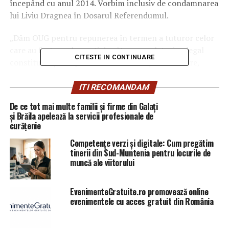
începând cu anul 2014.
Vorbim inclusiv de condamnarea
lui Liviu Dragnea în Dosarul Referendumul.
„Dăm OUG pentru repunerea în termen a tuturor celor
care au fost condamnaţi de către completuri nelegal
CITESTE IN CONTINUARE
constituite şi vor putea face contestaţie în anulare,
repuşi fiind în termen prin ordonanţă, iar instanţa, în
complet legal constituit, va judeca”, a anunţat Toader,
ITI RECOMANDAM
duminică seară, într-o intervenţie telefonică la Romania
De ce tot mai multe familii și firme din Galați
TV.
și Brăila apelează la servicii profesionale de
curățenie
ARTICOLE PE ACEIASI TEMA:
PRIMA
Competențe verzi și digitale: Cum pregătim
tinerii din Sud-Muntenia pentru locurile de
URMATORUL
muncă ale viitorului
Mare atenție! Românii care suferă de aceste boli nu vor
mai primi pensie / Comisarul de Prahova – Comisarul de
Prahova
EvenimenteGratuite.ro promovează online
evenimentele cu acces gratuit din România
NU RATATI
ALERTĂ! Cum scapă Liviu Dragnea de condamnare?
Guvernul a găsit soluția. Ce a anunțat Tudorel Toader