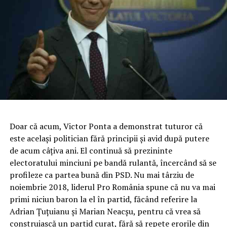
Doar că acum, Victor Ponta a demonstrat tuturor că
este acelaşi politician fără principii şi avid după putere
de acum câţiva ani. El continuă să prezininte
electoratului minciuni pe bandă rulantă, încercând să se
profileze ca partea bună din PSD. Nu mai târziu de
noiembrie 2018, liderul Pro România spune că nu va mai
primi niciun baron la el în partid, făcând referire la
Adrian Țuţuianu şi Marian Neacşu, pentru că vrea să
construiască un partid curat, fără să repete erorile din