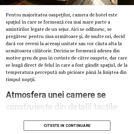
Pentru majoritatea oaspeților, camera de hotel este
spațiul în care se formează cea mai mare parte a
amintirilor legate de un sejur. Aici se odihnesc, se
pregătesc pentru ziua următoare și, de multe ori, decid
dacă vor reveni la aceeași unitate sau vor căuta alta la
următoarea călătorie. Decizia se formează adesea din
motive greu de pus în cuvinte de către oaspete, dar care
se leagă direct de felul în care a fost gândit spațiul, de la
temperatura percepută sub picioare până la liniștea din
timpul nopții.
Atmosfera unei camere se
construiește din detalii tactile
Contactul direct cu pardoseala este una dintre primele
senzații fizice pe care le are un oaspete atunci când
CITESTE IN CONTINUARE
intră desculț în cameră, fie dimineața, fie la revenirea de