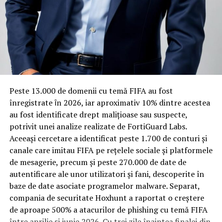
vechi, cu structuri care nu au fost proiectate inițial
pentru izolare fonică performantă.
Rotația rapidă a oaspeților cere
materiale rezistente
Spre diferență de o locuință obișnuită, o cameră de hotel
Peste 13.000 de domenii cu temă FIFA au fost
trece printr-un ciclu de utilizare intensă: oaspeți diferiți,
înregistrate ȋn 2026, iar aproximativ 10% dintre acestea
bagaje trase pe roți, curățenie zilnică, uneori mai multe
au fost identificate drept malițioase sau suspecte,
rezervări consecutive în aceeași săptămână. Această
potrivit unei analize realizate de FortiGuard Labs.
frecvență ridicată de utilizare pune presiune reală pe
Aceeași cercetare a identificat peste 1.700 de conturi și
orice suprafață, iar pardoseala este printre primele
canale care imitau FIFA pe rețelele sociale și platformele
elemente afectate vizibil, mai ales în zona din jurul
de mesagerie, precum și peste 270.000 de date de
patului și a ușii de acces.
autentificare ale unor utilizatori și fani, descoperite în
baze de date asociate programelor malware. Separat,
În etapa de renovare sau construcție, administratorii
compania de securitate Hoxhunt a raportat o creștere
care iau în calcul
mocheta trafic intens
pentru zonele
de aproape 500% a atacurilor de phishing cu temă FIFA
cu rotație mare reduc riscul de uzură prematură și de
între aprilie și iunie 2026. Cu trei zile înaintea finalei din