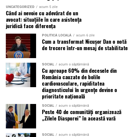
UNCATEGORIZED
acum 5 zile
Atacurile sunt mai eficiente în contextul
Când ai nevoie cu adevărat de un
evenimentelor globale
avocat: situațiile în care asistența
juridică face diferența
Campaniile de phishing asociate evenimentelor
POLITICĂ LOCALĂ
acum 6 zile
importante profită de interesul public ridicat, de
Cum a transformat Nicușor Dan o notă
presiunea timpului și de teama utilizatorilor că ar putea
de trecere într-un mesaj de stabilitate
pierde o ofertă sau o oportunitate. Mesajele care anunță
ultimele bilete disponibile, acces limitat la o transmisie
SOCIAL
acum o săptămână
sau câștigarea unui premiu pot determina utilizatorii să
Cu aproape 60% din decesele din
reacționeze înainte de a verifica sursa.
România cauzate de bolile
cardiovasculare, rapiditatea
Turneul se încheie pe 19 iulie, iar specialiștii anticipează
diagnosticului în urgențe devine o
o intensificare a activității frauduloase în perioada
prioritate națională
finalei. Printre cele mai utilizate pretexte se numără
SOCIAL
acum o săptămână
transmisiunile pirat, biletele revândute, pariurile,
Peste 40 de comunități organizează
tombolele, concursurile și falsele oferte de călătorie.
„Zilele Diasporei” în această vară
Pentru a răspunde riscurilor tot mai complexe,
SOCIAL
acum o săptămână