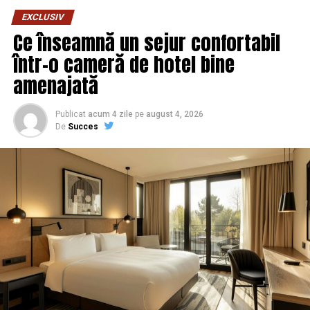
URMATORUL
EXCLUSIV
De ce nu i se permite și Simonei Halep? Că nu e
Ce înseamnă un sejur confortabil
americancă? Dezvăluiri uimitoare despre cea mai titrată
tenismenă de pe planetă | Capitala24
într-o cameră de hotel bine
amenajată
NU RATATI
Umilință totală pentru PRO TV. Cum a fost doborât de
Antena 1 / Comisarul de Prahova – Comisarul de Prahova
Publicat
acum 4 zile
pe
august 4, 2026
De
Succes