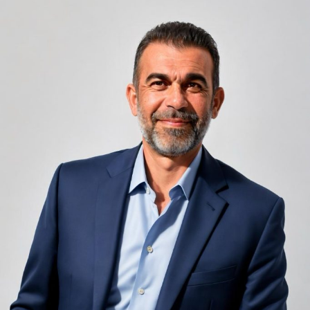
oricărui sejur
Camerele de hotel sunt, prin natura lor, spații apropiate
unele de altele, separate de pereți care nu pot fi făcuți
infinit de groși din motive practice și economice.
Zgomotul pașilor din camera de sus sau din coridorul
adiacent rămâne una dintre cele mai frecvente
nemulțumiri semnalate de oaspeți în recenziile online,
chiar și la unități altfel apreciate pentru servicii și
locație. De multe ori, oaspeții nu identifică pardoseala
drept sursa reală a problemei, ci descriu simplu senzația
de spațiu zgomotos sau agitat.
Pardoseala joacă un rol important în absorbția acestor
sunete, mai ales în zonele de trecere frecventă dintre
cameră și baie sau dintre pat și fereastră. Un material cu
proprietăți fonoabsorbante bune reduce transmiterea
zgomotului către camerele vecine și către etajele
inferioare, un aspect esențial mai ales în clădirile mai