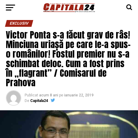
EXCLUSIV
Victor Ponta s-a făcut grav de râs!
Minciuna uriașă pe care le-a spus-
o românilor! Fostul premier nu s-a
schimbat deloc. Cum a fost prins
în „flagrant” / Comisarul de
Prahova
Publicat
acum 8 ani
pe
ianuarie 22, 2019
De
Capitala24