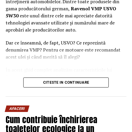
întreținerii automobilelor. Dintre toate produsele din
gama producătorului german,
Ravenol VMP USVO
5W30
este unul dintre cele mai apreciate datorită
tehnologiei avansate utilizate și numărului mare de
aprobări ale producătorilor auto.
Dar ce înseamnă, de fapt, USVO? Ce reprezintă
denumirea VMP? Pentru ce motoare este recomandat
acest ulei și când merită să îl alegi?
În acest ghid complet analizăm caracteristicile lui
Ravenol VMP USVO 5W30 și explicăm de ce este
CITESTE IN CONTINUARE
considerat unul dintre cele mai performante uleiuri de
motor disponibile în prezent.
Ce este Ravenol?
AFACERI
Ravenol este un producător german de lubrifianți
Cum contribuie închirierea
fondat în anul 1946 și recunoscut la nivel internațional
toaletelor ecologice la un
pentru dezvoltarea de
uleiuri de motor premium
.