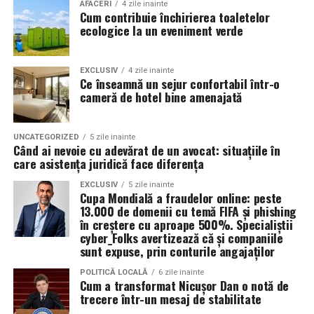
Valoarea 30 indică comportamentul uleiului la
În plus, prin alegerea facilităților ecologice,
AFACERI
4 zile inainte
Cum contribuie închirierea toaletelor
temperatura normală de funcționare a motorului.
organizatorii unui eveniment pot reduce semnificativ
ecologice la un eveniment verde
impactul negativ asupra mediului în comparație cu
Rezultatul este un echilibru foarte bun între protecție și
soluțiile tradiționale, care sunt mult mai dăunătoare
economie de combustibil.
pentru natură. Astfel, toaletele ecologice contribuie la
EXCLUSIV
4 zile inainte
Ce înseamnă un sejur confortabil într-o
promovarea unui comportament responsabil din punct
cameră de hotel bine amenajată
Pentru ce motoare este recomandat Ravenol VMP
de vedere ecologic și ajută la protejarea resurselor
USVO 5W30?
naturale.
Tipul de
ulei de motor Ravenol
VMP USVO 5W30 este
UNCATEGORIZED
5 zile inainte
Când ai nevoie cu adevărat de un avocat: situațiile în
recomandat pentru numeroase motoare moderne care
Impactul pozitiv asupra imaginii evenimentului
care asistența juridică face diferența
necesită un ulei 5W30 cu aprobări OEM specifice.
Alegerea unor soluții ecologice, precum tipul ecologic
EXCLUSIV
5 zile inainte
Cupa Mondială a fraudelor online: peste
În funcție de specificațiile constructorului, poate fi
de toaletă, poate aduce beneficii semnificative imaginii
13.000 de domenii cu temă FIFA și phishing
utilizat pe vehicule ale unor mărci precum:
unui eveniment. Într-o eră în care participanții devin din
în creștere cu aproape 500%. Specialiștii
ce în ce mai conștienți de problemele de mediu,
cyber_Folks avertizează că și companiile
sunt expuse, prin conturile angajaților
organizatorii care aleg să adopte soluții sustenabile, cum
BMW;
ar fi închirierea toaletelor din gama ecologică, pot
POLITICĂ LOCALĂ
6 zile inainte
Mercedes-Benz;
Cum a transformat Nicușor Dan o notă de
câștiga aprecierea publicului.
trecere într-un mesaj de stabilitate
Volkswagen;