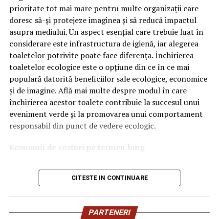
OEM.
prioritate tot mai mare pentru multe organizații care
doresc să-și protejeze imaginea și să reducă impactul
Ce înseamnă Ravenol VMP?
asupra mediului. Un aspect esențial care trebuie luat în
considerare este infrastructura de igienă, iar alegerea
Denumirea
VMP
identifică o gamă de uleiuri dezvoltate
toaletelor potrivite poate face diferența. Închirierea
pentru motoare moderne care necesită performanțe
toaletelor ecologice este o opțiune din ce în ce mai
ridicate și compatibilitate cu numeroase specificații ale
populară datorită beneficiilor sale ecologice, economice
constructorilor auto.
și de imagine. Află mai multe despre modul în care
Acest produs este destinat în special motoarelor
închirierea acestor toalete contribuie la succesul unui
moderne pe benzină și diesel, inclusiv celor echipate cu:
eveniment verde și la promovarea unui comportament
responsabil din punct de vedere ecologic.
turbocompresor;
Economii de costuri pe termen lung
filtru de particule DPF;
Unul dintre cele mai mari avantaje ale activității
catalizatoare moderne;
CITESTE IN CONTINUARE
de
închiriere toalete ecologice
este economia de costuri.
sisteme Start-Stop.
Deși există un cost inițial pentru închirierea acestora, pe
termen lung, aceasta este o opțiune mai rentabilă decât
Ce înseamnă USVO?
PARTENERI
construirea unei infrastructuri permanente de toalete.