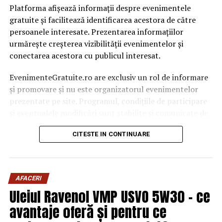
Platforma afișează informații despre evenimentele
gratuite și facilitează identificarea acestora de către
persoanele interesate. Prezentarea informațiilor
urmărește creșterea vizibilității evenimentelor și
conectarea acestora cu publicul interesat.
EvenimenteGratuite.ro are exclusiv un rol de informare
și promovare și nu este organizatorul evenimentelor
prezentate pe site. Programul, condițiile de participare
și eventualele modificări sunt stabilite și comunicate de
organizatorii fiecărui eveniment.
CITESTE IN CONTINUARE
Publicului îi este recomandată verificarea informațiilor
înainte de participare.
AFACERI
Organizatorii care doresc să crească vizibilitatea unui
Uleiul Ravenol VMP USVO 5W30 – ce
eveniment cu acces gratuit pot solicita o ofertă de
promovare din partea echipei EvenimenteGratuite.ro.
avantaje oferă și pentru ce
Adresa de contact este
salut@evenimentegratuite.ro
.