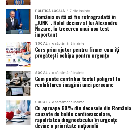
Aceasta nu doar că îmbunătățește percepția față de
Audi;
eveniment, dar poate și atrage mai mulți participanți
POLITICĂ LOCALĂ
7 zile inainte
Skoda;
România evită să fie retrogradată în
care sunt interesați de susținerea unor cauze ecologice.
„JUNK”. Rolul decisiv al lui Alexandru
Promovând un eveniment “verde”, organizatorii pot
Seat;
Nazare, în trecerea unui nou test
atrage atenția asupra angajamentului față de protejarea
important
Porsche;
mediului și față de responsabilitatea socială.
SOCIAL
o săptămână inainte
Opel;
Curs prim ajutor pentru firme: cum îți
Participanții vor aprecia cu siguranță faptul că
pregătești echipa pentru urgențe
Ford;
organizatorii au ales să adopte soluții care protejează
natura. De asemenea, acest lucru poate contribui la
Renault și altele.
creșterea reputației evenimentului și la creșterea
SOCIAL
o săptămână inainte
Cum poate contribui testul poligraf la
Compatibilitatea exactă trebuie verificată întotdeauna
numărului de participanți în edițiile viitoare.
reabilitarea imaginii unei persoane
în manualul vehiculului sau în documentația tehnică a
producătorului.
Confortul participanților
SOCIAL
o săptămână inainte
Cu aproape 60% din decesele din România
Este potrivit pentru motoarele diesel?
Deși un eveniment verde presupune economii de costuri
cauzate de bolile cardiovasculare,
și un impact pozitiv asupra mediului, nu trebuie să se
Da.
rapiditatea diagnosticului în urgențe
facă compromisuri în ceea ce privește confortul
devine o prioritate națională
participanților. Modelele ecologice sunt concepute
Ravenol VMP USVO 5W30 este utilizat frecvent pe