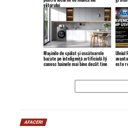
viitorului
Mașinile de spălat și uscătoarele
Uleiul
bazate pe inteligență artificială îți
avanta
cunosc hainele mai bine decât tine
este 
AFACERI