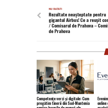
NU RATATI
Rezultate neaşteptate pentru
gigantul Airbus! Ce a reuşit c
/ Comisarul de Prahova – Comi
de Prahova
Competențe verzi și digitale: Cum
Evenim
pregătim tinerii din Sud-Muntenia
online
pentru locurile de muncă ale
gratui