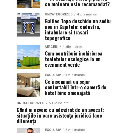
ce motoare este recomandat?
UNCATEGORIZED
4 zile inainte
Galileo Topo deschide un sediu
nou in Capitala: cadastru,
intabulare si trasari
topografice
AFACERI
4 zile inainte
Cum contribuie închirierea
toaletelor ecologice la un
eveniment verde
EXCLUSIV
4 zile inainte
Ce înseamnă un sejur
confortabil într-o cameră de
hotel bine amenajată
UNCATEGORIZED
5 zile inainte
Când ai nevoie cu adevărat de un avocat:
situațiile în care asistența juridică face
diferența
EXCLUSIV
5 zile inainte