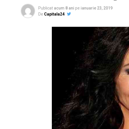
Publicat
acum 8 ani
pe
ianuarie 23, 2019
De
Capitala24