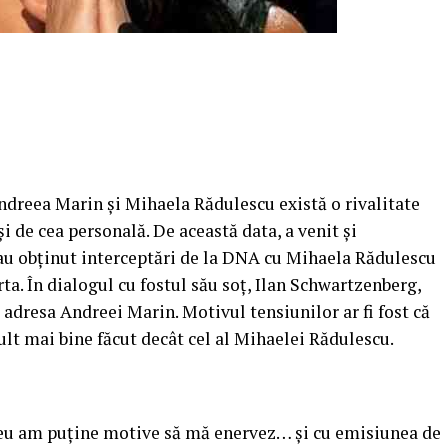
ndreea Marin şi Mihaela Rădulescu există o rivalitate
şi de cea personală. De această data, a venit şi
u obţinut interceptări de la DNA cu Mihaela Rădulescu
ta. În dialogul cu fostul său soţ, Ilan Schwartzenberg,
a adresa Andreei Marin.
Motivul tensiunilor ar fi fost că
lt mai bine făcut decât cel al Mihaelei Rădulescu.
am puţine motive să mă enervez… şi cu emisiunea de