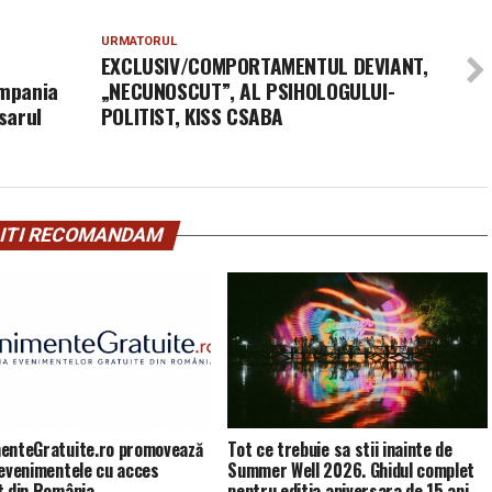
URMATORUL
EXCLUSIV/COMPORTAMENTUL DEVIANT,
ompania
„NECUNOSCUT”, AL PSIHOLOGULUI-
sarul
POLITIST, KISS CSABA
ITI RECOMANDAM
enteGratuite.ro promovează
Tot ce trebuie sa stii inainte de
 evenimentele cu acces
Summer Well 2026. Ghidul complet
t din România
pentru editia aniversara de 15 ani