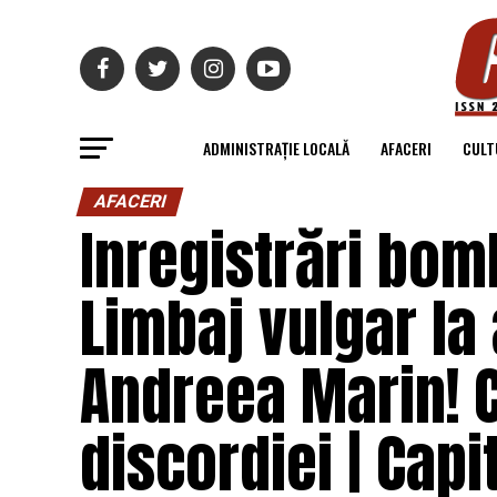
ADMINISTRAȚIE LOCALĂ
AFACERI
CULT
AFACERI
Inregistrări bo
Limbaj vulgar la 
Andreea Marin! C
discordiei | Capi