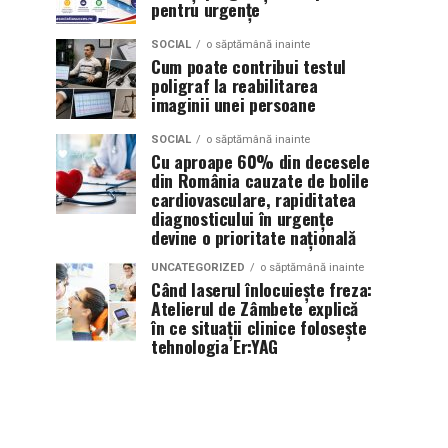
pentru urgențe
SOCIAL
o săptămână inainte
Cum poate contribui testul
poligraf la reabilitarea
imaginii unei persoane
SOCIAL
o săptămână inainte
Cu aproape 60% din decesele
din România cauzate de bolile
cardiovasculare, rapiditatea
diagnosticului în urgențe
devine o prioritate națională
UNCATEGORIZED
o săptămână inainte
Când laserul înlocuiește freza:
Atelierul de Zâmbete explică
în ce situații clinice folosește
tehnologia Er:YAG