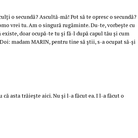
 o secundă? Ascultă-mă! Pot să te opresc o secundă?
romo vrei tu. Am o singură rugăminte. Du-te, vorbeşte cu
să existe, doar ocupă-te tu şi fă-l după capul tău şi cum
i. Doi: madam MARIN, pentru tine să ştii, s-a ocupat să-şi
ta trăieşte aici. Nu şi l-a făcut ea. I l-a făcut o