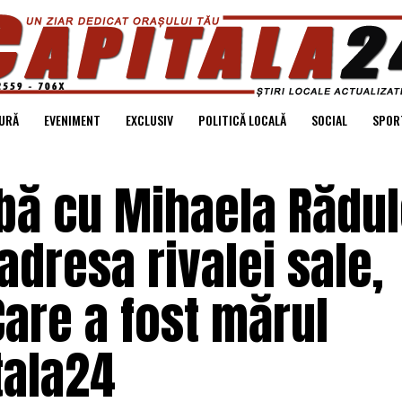
URĂ
EVENIMENT
EXCLUSIV
POLITICĂ LOCALĂ
SOCIAL
SPOR
mbă cu Mihaela Rădu
adresa rivalei sale,
are a fost mărul
tala24