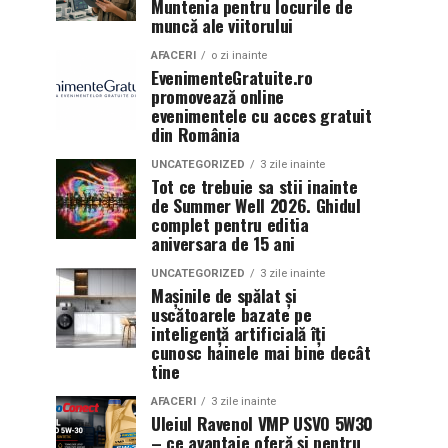
Muntenia pentru locurile de
muncă ale viitorului
AFACERI
o zi inainte
EvenimenteGratuite.ro
promovează online
evenimentele cu acces gratuit
din România
UNCATEGORIZED
3 zile inainte
Tot ce trebuie sa stii inainte
de Summer Well 2026. Ghidul
complet pentru editia
aniversara de 15 ani
UNCATEGORIZED
3 zile inainte
Mașinile de spălat și
uscătoarele bazate pe
inteligență artificială îți
cunosc hainele mai bine decât
tine
AFACERI
3 zile inainte
Uleiul Ravenol VMP USVO 5W30
– ce avantaje oferă și pentru