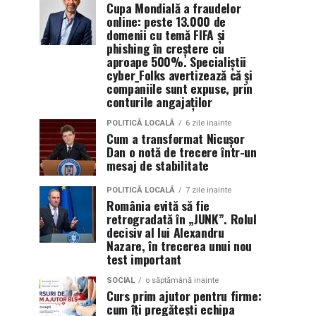
Cupa Mondială a fraudelor
online: peste 13.000 de
domenii cu temă FIFA și
phishing în creștere cu
aproape 500%. Specialiștii
cyber_Folks avertizează că și
companiile sunt expuse, prin
conturile angajaților
POLITICĂ LOCALĂ
6 zile inainte
Cum a transformat Nicușor
Dan o notă de trecere într-un
mesaj de stabilitate
POLITICĂ LOCALĂ
7 zile inainte
România evită să fie
retrogradată în „JUNK”. Rolul
decisiv al lui Alexandru
Nazare, în trecerea unui nou
test important
SOCIAL
o săptămână inainte
Curs prim ajutor pentru firme:
cum îți pregătești echipa