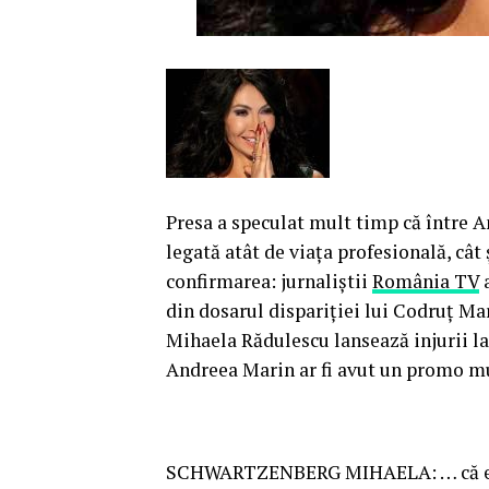
Presa a speculat mult timp că între A
legată atât de viaţa profesională, cât 
confirmarea: jurnaliştii
România TV
a
din dosarul dispariţiei lui Codruţ Mar
Mihaela Rădulescu lansează injurii l
Andreea Marin ar fi avut un promo mu
SCHWARTZENBERG MIHAELA: … că eu 