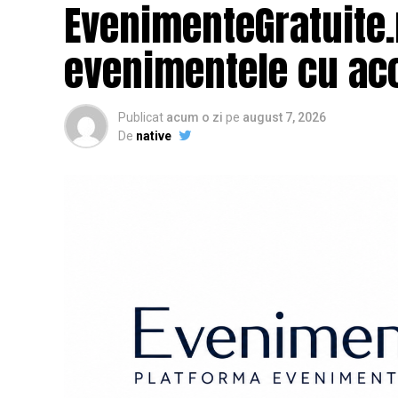
EvenimenteGratuite
evenimentele cu acc
Publicat
acum o zi
pe
august 7, 2026
De
native