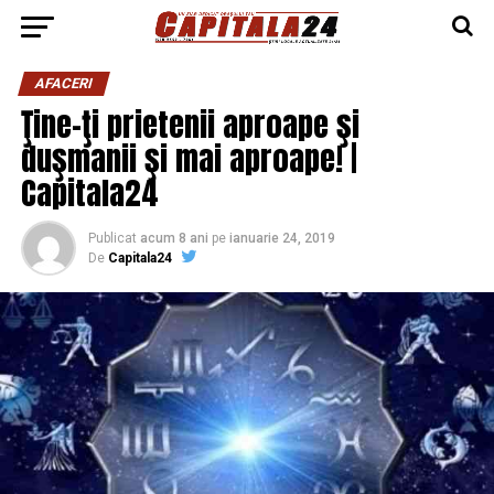
AFACERI
Ţine-ţi prietenii aproape şi
duşmanii şi mai aproape! |
Capitala24
Publicat
acum 8 ani
pe
ianuarie 24, 2019
De
Capitala24