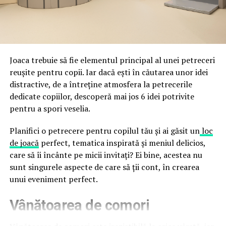
împreună, nu în tensiune una cu cealaltă, pe toată
Directoratul Național de Securitate Cibernetică (DNSC)
durata de viață a amenajării, indiferent de câte sezoane
a avertizat, la rândul său, asupra amenințărilor asociate
trec de la deschiderea propriu-zisă a hotelului.
Cupei Mondiale FIFA 2026, de la site-uri și concursuri
false până la tentative de furt al datelor personale și
financiare. Instituția recomandă verificarea atentă a
Joaca trebuie să fie elementul principal al unei petreceri
sursei mesajelor și raportarea incidentelor la numărul
reușite pentru copii. Iar dacă ești în căutarea unor idei
unic 1911.
distractive, de a întreține atmosfera la petrecerile
dedicate copiilor, descoperă mai jos 6 idei potrivite
Campaniile identificate în ultimele săptămâni folosesc
pentru a spori veselia.
site-uri care imită platformele oficiale FIFA, aplicații
false de streaming, coduri QR malițioase și mesaje care
Planifici o petrecere pentru copilul tău și ai găsit un
loc
promit bilete, rambursări, premii sau acces gratuit la
de joacă
perfect, tematica inspirată și meniul delicios,
meciuri. FBI a emis în luna mai un avertisment privind
care să îi încânte pe micii invitați? Ei bine, acestea nu
site-urile care clonează platforma oficială prin
sunt singurele aspecte de care să ții cont, în crearea
modificări minore ale denumirii domeniului, precum
unui eveniment perfect.
introducerea sau schimbarea unei singure litere, pentru
Vânătoarea de comori
a colecta date personale și bancare.
Un singur grup de atacatori, denumit „Ghost Stadium”