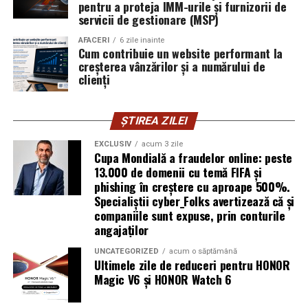
pentru a proteja IMM-urile și furnizorii de
vigilența utilizatorului rămâne prima linie de apărare”,
servicii de gestionare (MSP)
explică Horațiu Șimon, Chief Technology Officer
cyber_Folks România.
AFACERI
6 zile inainte
Cum contribuie un website performant la
creșterea vânzărilor și a numărului de
Subiectul a fost semnalat și de FBI, care a inclus în
clienți
informările din ultima lună amenințările asociate
turneului, de la fraude online și furtul datelor până la
ȘTIREA ZILEI
operațiuni de dezinformare.
EXCLUSIV
acum 3 zile
Avertismentele publice s-au concentrat în principal
Cupa Mondială a fraudelor online: peste
asupra fanilor și infrastructurii orașelor gazdă, însă
13.000 de domenii cu temă FIFA și
phishing în creștere cu aproape 500%.
specialiștii atrag atenția că firmele pot fi afectate
Specialiștii cyber_Folks avertizează că și
inclusiv atunci când nu au nicio legătură directă cu
companiile sunt expuse, prin conturile
industria sportului, turismului sau vânzarea de bilete.
angajaților
Atacurile sunt mai eficiente în contextul
UNCATEGORIZED
acum o săptămână
Ultimele zile de reduceri pentru HONOR
evenimentelor globale
Magic V6 și HONOR Watch 6
Campaniile de phishing asociate evenimentelor