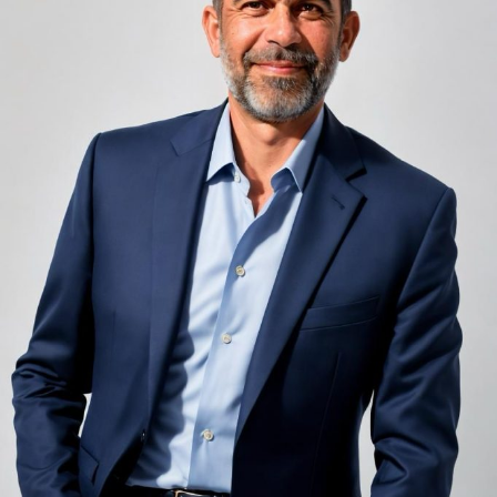
Zgomotul pașilor din camera de sus sau din coridorul
adiacent rămâne una dintre cele mai frecvente
nemulțumiri semnalate de oaspeți în recenziile online,
chiar și la unități altfel apreciate pentru servicii și
locație. De multe ori, oaspeții nu identifică pardoseala
drept sursa reală a problemei, ci descriu simplu senzația
de spațiu zgomotos sau agitat.
Pardoseala joacă un rol important în absorbția acestor
sunete, mai ales în zonele de trecere frecventă dintre
cameră și baie sau dintre pat și fereastră. Un material cu
proprietăți fonoabsorbante bune reduce transmiterea
zgomotului către camerele vecine și către etajele
inferioare, un aspect esențial mai ales în clădirile mai
vechi, cu structuri care nu au fost proiectate inițial
pentru izolare fonică performantă.
Rotația rapidă a oaspeților cere