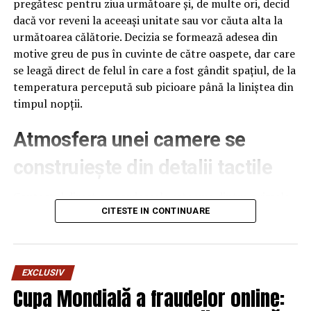
pregătesc pentru ziua următoare și, de multe ori, decid
dacă vor reveni la aceeași unitate sau vor căuta alta la
următoarea călătorie. Decizia se formează adesea din
motive greu de pus în cuvinte de către oaspete, dar care
se leagă direct de felul în care a fost gândit spațiul, de la
temperatura percepută sub picioare până la liniștea din
timpul nopții.
Atmosfera unei camere se
construiește din detalii tactile
Contactul direct cu pardoseala este una dintre primele
senzații fizice pe care le are un oaspete atunci când
CITESTE IN CONTINUARE
intră desculț în cameră, fie dimineața, fie la revenirea de
pe drum, seara târziu. Textura și moliciunea potrivite,
oferite de
mocheta hotel
, pot schimba radical felul în
EXCLUSIV
care este percepută o cameră, chiar dacă restul
Cupa Mondială a fraudelor online:
mobilierului rămâne identic de la o unitate la alta din