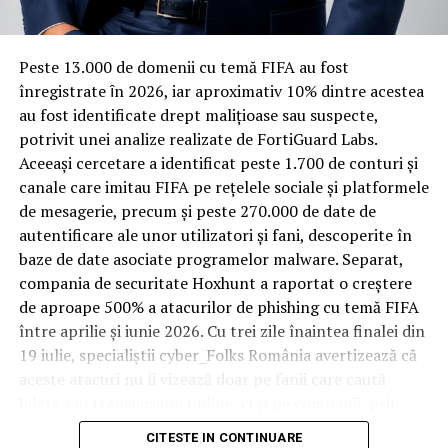
materiale rezistente
Spre diferență de o locuință obișnuită, o cameră de hotel
Peste 13.000 de domenii cu temă FIFA au fost
trece printr-un ciclu de utilizare intensă: oaspeți diferiți,
înregistrate ȋn 2026, iar aproximativ 10% dintre acestea
bagaje trase pe roți, curățenie zilnică, uneori mai multe
au fost identificate drept malițioase sau suspecte,
rezervări consecutive în aceeași săptămână. Această
potrivit unei analize realizate de FortiGuard Labs.
frecvență ridicată de utilizare pune presiune reală pe
Aceeași cercetare a identificat peste 1.700 de conturi și
orice suprafață, iar pardoseala este printre primele
canale care imitau FIFA pe rețelele sociale și platformele
elemente afectate vizibil, mai ales în zona din jurul
de mesagerie, precum și peste 270.000 de date de
patului și a ușii de acces.
autentificare ale unor utilizatori și fani, descoperite în
baze de date asociate programelor malware. Separat,
În etapa de renovare sau construcție, administratorii
compania de securitate Hoxhunt a raportat o creștere
care iau în calcul
mocheta trafic intens
pentru zonele
de aproape 500% a atacurilor de phishing cu temă FIFA
cu rotație mare reduc riscul de uzură prematură și de
între aprilie și iunie 2026. Cu trei zile înaintea finalei din
decolorare vizibilă în punctele de trecere frecventă. Este
19 iulie, specialiștii cyber_Folks România avertizează că
o decizie care ține mai puțin de stil și mai mult de
aceste atacuri nu îi vizează doar pe fanii care caută
longevitatea reală a investiției în amenajare, vizibilă abia
bilete sau transmisiuni online, ci și pe companii, prin
după primele sezoane de utilizare intensă.
conturile, dispozitivele și infrastructura digitală
CITESTE IN CONTINUARE