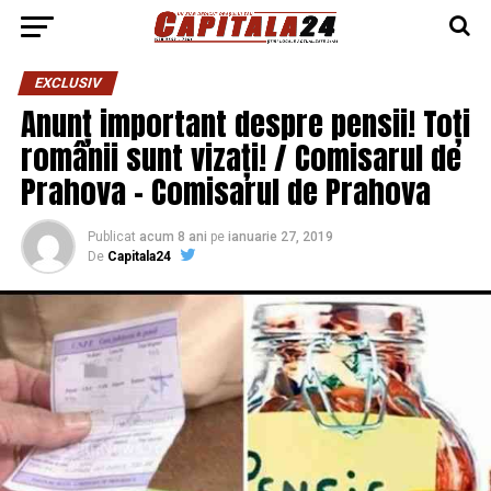
EXCLUSIV
Anunț important despre pensii! Toți
românii sunt vizați! / Comisarul de
Prahova – Comisarul de Prahova
Publicat
acum 8 ani
pe
ianuarie 27, 2019
De
Capitala24