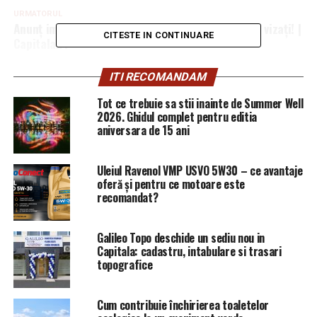
URMATORUL
Anunț important despre pensii! Toți românii sunt vizați! |
CITESTE IN CONTINUARE
Capitala24
NU RATATI
ITI RECOMANDAM
EXCLUSIV/USR este consiliat de un individ cu apucaturi
fascist-bolsevice
Tot ce trebuie sa stii inainte de Summer Well
2026. Ghidul complet pentru editia
aniversara de 15 ani
Uleiul Ravenol VMP USVO 5W30 – ce avantaje
oferă și pentru ce motoare este
recomandat?
Galileo Topo deschide un sediu nou in
Capitala: cadastru, intabulare si trasari
topografice
Cum contribuie închirierea toaletelor