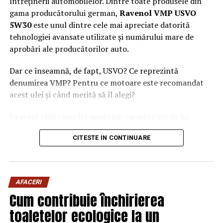
întreținerii automobilelor. Dintre toate produsele din
gama producătorului german,
Ravenol VMP USVO
5W30
este unul dintre cele mai apreciate datorită
tehnologiei avansate utilizate și numărului mare de
aprobări ale producătorilor auto.
Dar ce înseamnă, de fapt, USVO? Ce reprezintă
denumirea VMP? Pentru ce motoare este recomandat
acest ulei și când merită să îl alegi?
În acest ghid complet analizăm caracteristicile lui
Ravenol VMP USVO 5W30 și explicăm de ce este
CITESTE IN CONTINUARE
considerat unul dintre cele mai performante uleiuri de
motor disponibile în prezent.
Ce este Ravenol?
AFACERI
Ravenol este un producător german de lubrifianți
Cum contribuie închirierea
fondat în anul 1946 și recunoscut la nivel internațional
toaletelor ecologice la un
pentru dezvoltarea de
uleiuri de motor premium
.