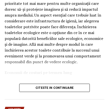
OEM.
prioritate tot mai mare pentru multe organizații care
doresc să-și protejeze imaginea și să reducă impactul
Ce înseamnă Ravenol VMP?
asupra mediului. Un aspect esențial care trebuie luat în
considerare este infrastructura de igienă, iar alegerea
Denumirea
VMP
identifică o gamă de uleiuri dezvoltate
toaletelor potrivite poate face diferența. Închirierea
pentru motoare moderne care necesită performanțe
toaletelor ecologice este o opțiune din ce în ce mai
ridicate și compatibilitate cu numeroase specificații ale
populară datorită beneficiilor sale ecologice, economice
constructorilor auto.
și de imagine. Află mai multe despre modul în care
Acest produs este destinat în special motoarelor
închirierea acestor toalete contribuie la succesul unui
moderne pe benzină și diesel, inclusiv celor echipate cu:
eveniment verde și la promovarea unui comportament
responsabil din punct de vedere ecologic.
turbocompresor;
Economii de costuri pe termen lung
filtru de particule DPF;
Unul dintre cele mai mari avantaje ale activității
catalizatoare moderne;
CITESTE IN CONTINUARE
de
închiriere toalete ecologice
este economia de costuri.
sisteme Start-Stop.
Deși există un cost inițial pentru închirierea acestora, pe
termen lung, aceasta este o opțiune mai rentabilă decât
Ce înseamnă USVO?
construirea unei infrastructuri permanente de toalete.