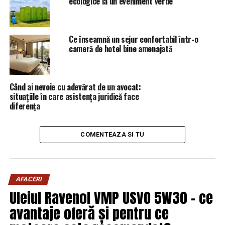
ecologice la un eveniment verde
de Prahova
NU RATATI
Rusia, în război total cu Europa! Ce decizie
Ce înseamnă un sejur confortabil într-o
surprinzătoare a luat Vladimir Putin / Comisarul de
cameră de hotel bine amenajată
Prahova – Comisarul de Prahova
Când ai nevoie cu adevărat de un avocat:
situațiile în care asistența juridică face
diferența
COMENTEAZA SI TU
AFACERI
Uleiul Ravenol VMP USVO 5W30 – ce
avantaje oferă și pentru ce