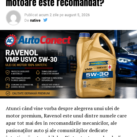
motoare este recomandat?
Publicat
acum 2 zile
pe
august 5, 2026
De
native
Atunci când vine vorba despre alegerea unui ulei de
motor premium, Ravenol este unul dintre numele care
apar tot mai des în recomandările mecanicilor, ale
pasionaților auto și ale comunităților dedicate