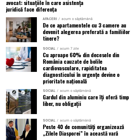
avocat: situațiile în care asistența
(Advertorial)
juridică face diferența
reducerea acumulării de reziduuri;
AFACERI
acum o săptămână
De ce apartamentele cu 3 camere au
protejarea filtrului de particule;
devenit alegerea preferată a familiilor
funcționarea eficientă a sistemului antipoluare.
tinere?
Acest aspect este esențial pentru reducerea riscului
SOCIAL
acum 7 zile
Cu aproape 60% din decesele din
unor reparații costisitoare.
România cauzate de bolile
cardiovasculare, rapiditatea
Avantajele Ravenol VMP USVO 5W30
diagnosticului în urgențe devine o
Printre cele mai importante avantaje se numără:
prioritate națională
SOCIAL
acum o săptămână
tehnologie USVO;
Gardul din aluminiu care îți oferă timp
liber, nu obligații
stabilitate termică ridicată;
rezistență la oxidare;
SOCIAL
acum o săptămână
protecție împotriva uzurii;
Peste 40 de comunități organizează
„Zilele Diasporei” în această vară
reducerea depunerilor;