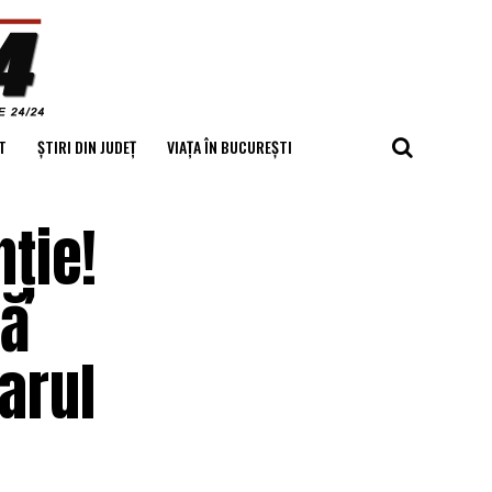
T
ȘTIRI DIN JUDEȚ
VIAȚA ÎN BUCUREȘTI
nție!
că
arul