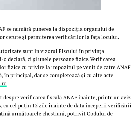
ANAF se numără punerea la dispoziţia organului de
r cerute şi permiterea verificărilor la faţa locului.
utorizate sunt în vizorul Fiscului în privinţa
şi-o declară, ci şi unele persoane fizice. Verificarea
lor fizice cu privire la impozitul pe venit de catre ANAF
, în principal, dar se completează şi cu alte acte
.ro
at despre verificarea fiscală ANAF înainte, printr-un aviz
s, cu cel puţin 15 zile înainte de data începerii verificării
nţină următoarele chestiuni, potrivit Codului de