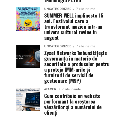
tehnologia Er:YAG
UNCATEGORIZED
7 zile inainte
SUMMER WELL implineste 15
ani. Festivalul care a
transformat muzica intr-un
univers cultural revine in
august
UNCATEGORIZED
7 zile inainte
Zyxel Networks îmbunătățește
guvernanța în materie de
securitate a produselor pentru
a proteja IMM-urile și
furnizorii de servicii de
gestionare (MSP)
AFACERI
7 zile inainte
Cum contribuie un website
performant la creșterea
vânzărilor și a numărului de
clienți