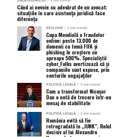
UNCATEGORIZED
4 zile inainte
Când ai nevoie cu adevărat de un avocat:
situațiile în care asistența juridică face
diferența
EXCLUSIV
4 zile inainte
Cupa Mondială a fraudelor
online: peste 13.000 de
domenii cu temă FIFA și
phishing în creștere cu
aproape 500%. Specialiștii
cyber_Folks avertizează că și
companiile sunt expuse, prin
conturile angajaților
POLITICĂ LOCALĂ
5 zile inainte
Cum a transformat Nicușor
Dan o notă de trecere într-un
mesaj de stabilitate
POLITICĂ LOCALĂ
5 zile inainte
România evită să fie
retrogradată în „JUNK”. Rolul
decisiv al lui Alexandru