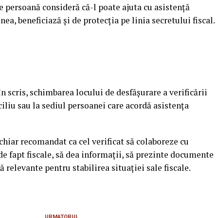
ice persoană consideră că-l poate ajuta cu asistenţă
ea, beneficiază şi de protecţia pe linia secretului fiscal.
 în scris, schimbarea locului de desfăşurare a verificării
iciliu sau la sediul persoanei care acordă asistenţa
 chiar recomandat ca cel verificat să colaboreze cu
 de fapt fiscale, să dea informaţii, să prezinte documente
 relevante pentru stabilirea situaţiei sale fiscale.
URMATORUL