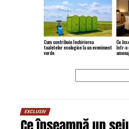
Cum contribuie închirierea
Ce îns
toaletelor ecologice la un eveniment
într-o
verde
amena
EXCLUSIV
Ce înseamnă un seju