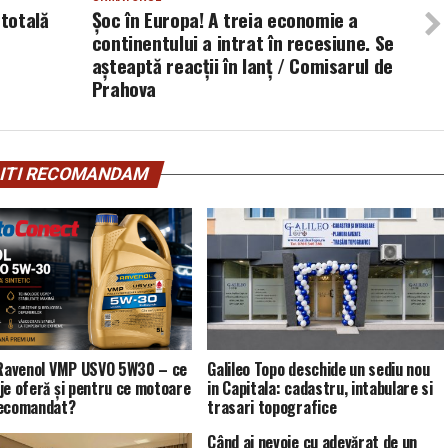
 totală
Șoc în Europa! A treia economie a
continentului a intrat în recesiune. Se
așteaptă reacții în lanț / Comisarul de
Prahova
ITI RECOMANDAM
 Ravenol VMP USVO 5W30 – ce
Galileo Topo deschide un sediu nou
je oferă și pentru ce motoare
in Capitala: cadastru, intabulare si
recomandat?
trasari topografice
Când ai nevoie cu adevărat de un