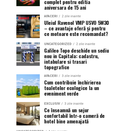
complet pentru editia
aniversara de 15 ani
AFACERI
2 zile inainte
Uleiul Ravenol VMP USVO 5W30
– ce avantaje oferă și pentru
ce motoare este recomandat?
UNCATEGORIZED
2 zile inainte
Galileo Topo deschide un sediu
nou in Capitala: cadastru,
intabulare si trasari
topografice
AFACERI
3 zile inainte
Cum contribuie închirierea
toaletelor ecologice la un
eveniment verde
EXCLUSIV
3 zile inainte
Ce înseamnă un sejur
confortabil într-o cameră de
hotel bine amenajată