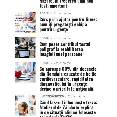
Nazare, în trecerea unui nou
test important
SOCIAL
7 zile inainte
Curs prim ajutor pentru firme:
cum îți pregătești echipa
pentru urgențe
SOCIAL
7 zile inainte
Cum poate contribui testul
poligraf la reabilitarea
imaginii unei persoane
SOCIAL
7 zile inainte
Cu aproape 60% din decesele
din România cauzate de bolile
cardiovasculare, rapiditatea
diagnosticului în urgențe
devine o prioritate națională
UNCATEGORIZED
7 zile inainte
Când laserul înlocuiește freza:
Atelierul de Zâmbete explică
în ce situații clinice folosește