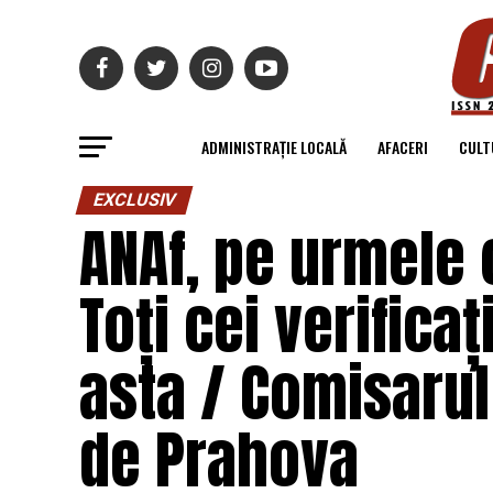
ADMINISTRAȚIE LOCALĂ
AFACERI
CULT
EXCLUSIV
ANAf, pe urmele c
Toți cei verificaț
asta / Comisarul
de Prahova