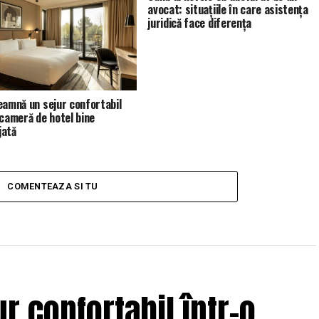
avocat: situațiile în care asistența
juridică face diferența
eamnă un sejur confortabil
 cameră de hotel bine
jată
COMENTEAZA SI TU
r confortabil într-o