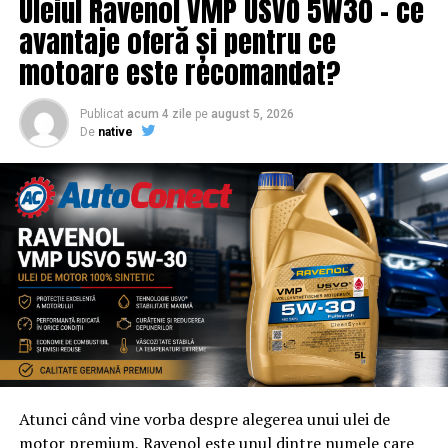
Uleiul Ravenol VMP USVO 5W30 – ce
eveniment cu acces gratuit pot solicita o ofertă de
promovare din partea echipei EvenimenteGratuite.ro.
avantaje oferă și pentru ce
Adresa de contact este
salut@evenimentegratuite.ro
.
motoare este recomandat?
Publicat
acum 4 zile
pe
august 5, 2026
De
native
Atunci când vine vorba despre alegerea unui ulei de
motor premium, Ravenol este unul dintre numele care