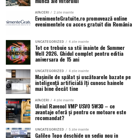
muncă ale viitorului
reducerea evaporării;
Sustenabilitate și protecția mediului
lubrifiere constantă;
AFACERI
2 zile inainte
EvenimenteGratuite.ro promovează online
Într-o lume în care protejarea mediului este mai
protecție împotriva oxidării;
evenimentele cu acces gratuit din România
importantă ca niciodată, a închiria toalete de tip
reducerea depunerilor.
ecologic reprezintă un pas semnificativ spre reducerea
UNCATEGORIZED
4 zile inainte
amprentei de carbon a unui eveniment. Variantele
Aceste caracteristici sunt deosebit de importante
Tot ce trebuie sa stii inainte de Summer
ecologice de toalete sunt concepute pentru a economisi
Well 2026. Ghidul complet pentru editia
pentru motoarele moderne cu turbocompresor.
aniversara de 15 ani
resurse naturale, în special apa. În loc să folosească sute
de litri de apă pentru fiecare utilizare, așa cum se
Ce înseamnă 5W30?
UNCATEGORIZED
4 zile inainte
întâmplă în cazul toaletelor tradiționale, aceste toalete
Mașinile de spălat și uscătoarele bazate pe
5W30 reprezintă vâscozitatea uleiului.
utilizează sisteme care nu necesită apa sau folosesc doar
inteligență artificială îți cunosc hainele
mai bine decât tine
cantități minime de apă.
Prima valoare indică comportamentul la temperaturi
scăzute.
AFACERI
4 zile inainte
De asemenea, tipurile ecologice de toalete sunt echipate
Uleiul Ravenol VMP USVO 5W30 – ce
cu tehnologii de compostare care transformă deșeurile
Avantaje:
avantaje oferă și pentru ce motoare este
în compost, un fertilizant natural. Acest proces
recomandat?
contribuie la reducerea cantității de deșeuri care ajung
pornire ușoară la rece;
UNCATEGORIZED
5 zile inainte
în gropile de gunoi și ajută la regenerarea solului. Astfel,
Galileo Topo deschide un sediu nou in
circulație rapidă în motor;