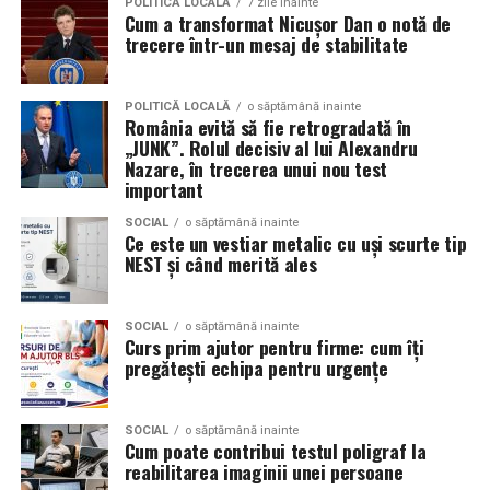
POLITICĂ LOCALĂ
7 zile inainte
Mercedes-Benz;
Cum a transformat Nicușor Dan o notă de
câștiga aprecierea publicului.
trecere într-un mesaj de stabilitate
Volkswagen;
Aceasta nu doar că îmbunătățește percepția față de
Audi;
eveniment, dar poate și atrage mai mulți participanți
POLITICĂ LOCALĂ
o săptămână inainte
Skoda;
România evită să fie retrogradată în
care sunt interesați de susținerea unor cauze ecologice.
„JUNK”. Rolul decisiv al lui Alexandru
Promovând un eveniment “verde”, organizatorii pot
Seat;
Nazare, în trecerea unui nou test
atrage atenția asupra angajamentului față de protejarea
important
Porsche;
mediului și față de responsabilitatea socială.
SOCIAL
o săptămână inainte
Opel;
Ce este un vestiar metalic cu uși scurte tip
Participanții vor aprecia cu siguranță faptul că
NEST și când merită ales
Ford;
organizatorii au ales să adopte soluții care protejează
natura. De asemenea, acest lucru poate contribui la
Renault și altele.
creșterea reputației evenimentului și la creșterea
SOCIAL
o săptămână inainte
Curs prim ajutor pentru firme: cum îți
Compatibilitatea exactă trebuie verificată întotdeauna
numărului de participanți în edițiile viitoare.
pregătești echipa pentru urgențe
în manualul vehiculului sau în documentația tehnică a
producătorului.
Confortul participanților
SOCIAL
o săptămână inainte
Cum poate contribui testul poligraf la
Este potrivit pentru motoarele diesel?
Deși un eveniment verde presupune economii de costuri
reabilitarea imaginii unei persoane
și un impact pozitiv asupra mediului, nu trebuie să se
Da.