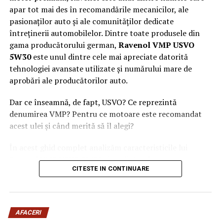
apar tot mai des în recomandările mecanicilor, ale
pasionaților auto și ale comunităților dedicate
întreținerii automobilelor. Dintre toate produsele din
gama producătorului german,
Ravenol VMP USVO
5W30
este unul dintre cele mai apreciate datorită
tehnologiei avansate utilizate și numărului mare de
aprobări ale producătorilor auto.
Dar ce înseamnă, de fapt, USVO? Ce reprezintă
denumirea VMP? Pentru ce motoare este recomandat
acest ulei și când merită să îl alegi?
În acest ghid complet analizăm caracteristicile lui
Ravenol VMP USVO 5W30 și explicăm de ce este
CITESTE IN CONTINUARE
considerat unul dintre cele mai performante uleiuri de
motor disponibile în prezent.
Ce este Ravenol?
AFACERI
Ravenol este un producător german de lubrifianți