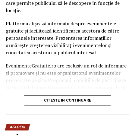
care permite publicului să le descopere în funcție de
locație.
Platforma afișează informații despre evenimentele
gratuite și facilitează identificarea acestora de către
persoanele interesate. Prezentarea informațiilor
urmărește creșterea vizibilității evenimentelor și
conectarea acestora cu publicul interesat.
EvenimenteGratuite.ro are exclusiv un rol de informare
și promovare și nu este organizatorul evenimentelor
prezentate pe site. Programul, condițiile de participare
și eventualele modificări sunt stabilite și comunicate de
organizatorii fiecărui eveniment.
CITESTE IN CONTINUARE
Publicului îi este recomandată verificarea informațiilor
înainte de participare.
AFACERI
Organizatorii care doresc să crească vizibilitatea unui