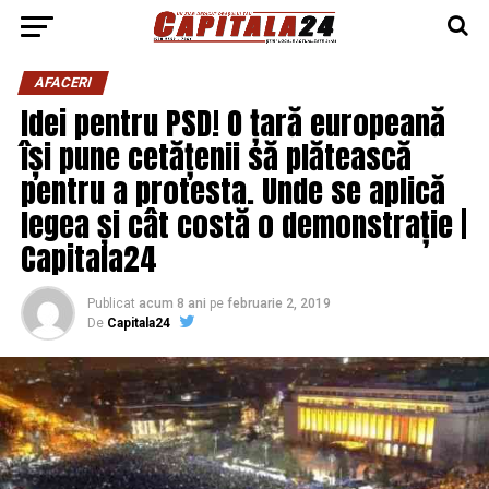
AFACERI
Idei pentru PSD! O țară europeană
își pune cetățenii să plătească
pentru a protesta. Unde se aplică
legea și cât costă o demonstrație |
Capitala24
Publicat
acum 8 ani
pe
februarie 2, 2019
De
Capitala24