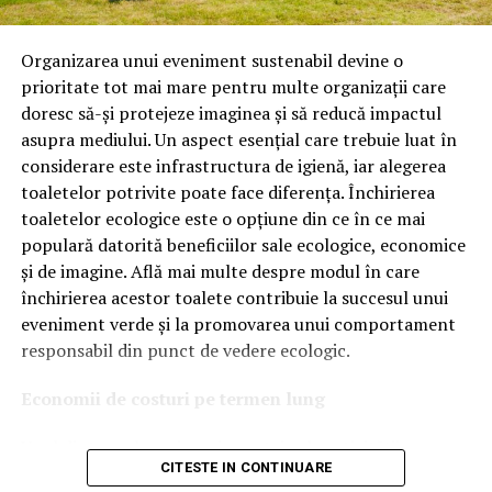
Astăzi, brandul este apreciat în special pentru
tehnologiile proprii și pentru numărul mare de aprobări
Organizarea unui eveniment sustenabil devine o
OEM.
prioritate tot mai mare pentru multe organizații care
doresc să-și protejeze imaginea și să reducă impactul
Ce înseamnă Ravenol VMP?
asupra mediului. Un aspect esențial care trebuie luat în
considerare este infrastructura de igienă, iar alegerea
Denumirea
VMP
identifică o gamă de uleiuri dezvoltate
toaletelor potrivite poate face diferența. Închirierea
pentru motoare moderne care necesită performanțe
toaletelor ecologice este o opțiune din ce în ce mai
ridicate și compatibilitate cu numeroase specificații ale
populară datorită beneficiilor sale ecologice, economice
constructorilor auto.
și de imagine. Află mai multe despre modul în care
Acest produs este destinat în special motoarelor
închirierea acestor toalete contribuie la succesul unui
moderne pe benzină și diesel, inclusiv celor echipate cu:
eveniment verde și la promovarea unui comportament
responsabil din punct de vedere ecologic.
turbocompresor;
Economii de costuri pe termen lung
filtru de particule DPF;
Unul dintre cele mai mari avantaje ale activității
catalizatoare moderne;
CITESTE IN CONTINUARE
de
închiriere toalete ecologice
este economia de costuri.
sisteme Start-Stop.