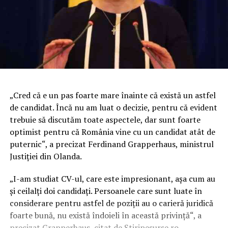
„Cred că e un pas foarte mare înainte că există un astfel
de candidat. Încă nu am luat o decizie, pentru că evident
trebuie să discutăm toate aspectele, dar sunt foarte
optimist pentru că România vine cu un candidat atât de
puternic“, a precizat Ferdinand Grapperhaus, ministrul
Justiţiei din Olanda.
„I-am studiat CV-ul, care este impresionant, aşa cum au
şi ceilalţi doi candidaţi. Persoanele care sunt luate în
considerare pentru astfel de poziţii au o carieră juridică
foarte bună, nu există îndoieli în această privinţă“, a
precizat Grapperhaus, citat de
Știripesurse.ro.