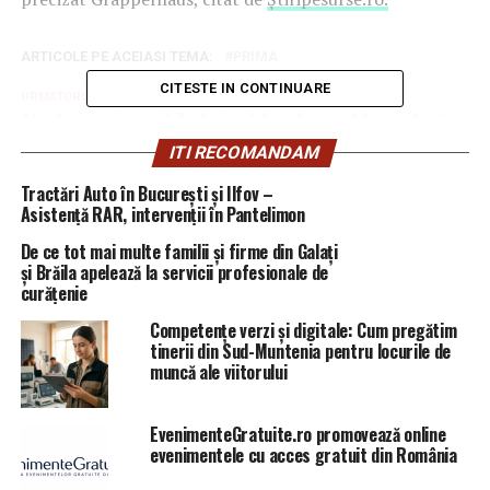
ARTICOLE PE ACEIASI TEMA:
PRIMA
CITESTE IN CONTINUARE
URMATORUL
Atenție pensionari! Trebuie să faceți acest lucru dacă
vreți să mai primiți pensie! | Capitala24
ITI RECOMANDAM
NU RATATI
Tractări Auto în București și Ilfov –
Lovitură după lovitură pentru Tudorel Toader. Anchetă
Asistență RAR, intervenții în Pantelimon
împotriva ministrului Justiției | Capitala24
De ce tot mai multe familii și firme din Galați
și Brăila apelează la servicii profesionale de
curățenie
Competențe verzi și digitale: Cum pregătim
tinerii din Sud-Muntenia pentru locurile de
muncă ale viitorului
EvenimenteGratuite.ro promovează online
evenimentele cu acces gratuit din România