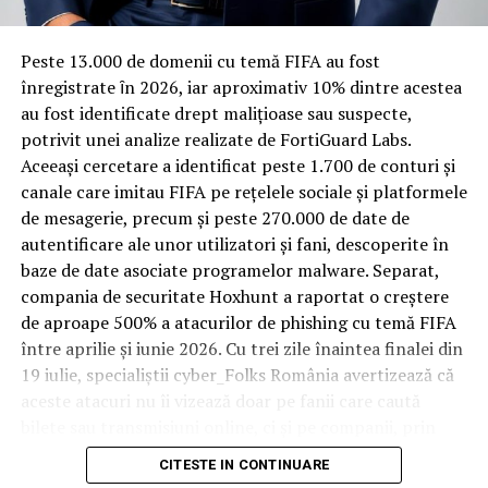
materiale rezistente
Spre diferență de o locuință obișnuită, o cameră de hotel
Peste 13.000 de domenii cu temă FIFA au fost
trece printr-un ciclu de utilizare intensă: oaspeți diferiți,
înregistrate ȋn 2026, iar aproximativ 10% dintre acestea
bagaje trase pe roți, curățenie zilnică, uneori mai multe
au fost identificate drept malițioase sau suspecte,
rezervări consecutive în aceeași săptămână. Această
potrivit unei analize realizate de FortiGuard Labs.
frecvență ridicată de utilizare pune presiune reală pe
Aceeași cercetare a identificat peste 1.700 de conturi și
orice suprafață, iar pardoseala este printre primele
canale care imitau FIFA pe rețelele sociale și platformele
elemente afectate vizibil, mai ales în zona din jurul
de mesagerie, precum și peste 270.000 de date de
patului și a ușii de acces.
autentificare ale unor utilizatori și fani, descoperite în
baze de date asociate programelor malware. Separat,
În etapa de renovare sau construcție, administratorii
compania de securitate Hoxhunt a raportat o creștere
care iau în calcul
mocheta trafic intens
pentru zonele
de aproape 500% a atacurilor de phishing cu temă FIFA
cu rotație mare reduc riscul de uzură prematură și de
între aprilie și iunie 2026. Cu trei zile înaintea finalei din
decolorare vizibilă în punctele de trecere frecventă. Este
19 iulie, specialiștii cyber_Folks România avertizează că
o decizie care ține mai puțin de stil și mai mult de
aceste atacuri nu îi vizează doar pe fanii care caută
longevitatea reală a investiției în amenajare, vizibilă abia
bilete sau transmisiuni online, ci și pe companii, prin
după primele sezoane de utilizare intensă.
conturile, dispozitivele și infrastructura digitală
CITESTE IN CONTINUARE
utilizate de angajați.