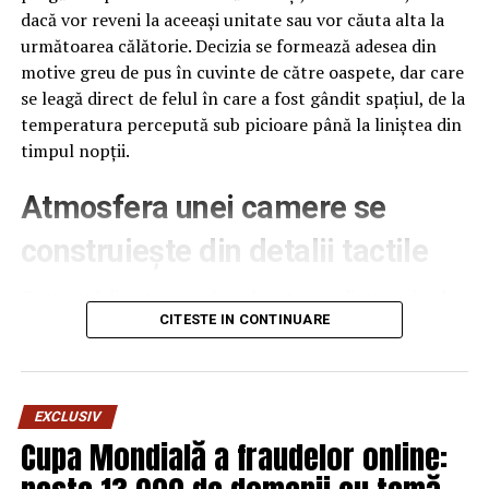
dacă vor reveni la aceeași unitate sau vor căuta alta la
următoarea călătorie. Decizia se formează adesea din
motive greu de pus în cuvinte de către oaspete, dar care
se leagă direct de felul în care a fost gândit spațiul, de la
temperatura percepută sub picioare până la liniștea din
timpul nopții.
Atmosfera unei camere se
construiește din detalii tactile
Contactul direct cu pardoseala este una dintre primele
senzații fizice pe care le are un oaspete atunci când
CITESTE IN CONTINUARE
intră desculț în cameră, fie dimineața, fie la revenirea de
pe drum, seara târziu. Textura și moliciunea potrivite,
oferite de
mocheta hotel
, pot schimba radical felul în
EXCLUSIV
care este percepută o cameră, chiar dacă restul
Cupa Mondială a fraudelor online:
mobilierului rămâne identic de la o unitate la alta din
același lanț hotelier internațional.