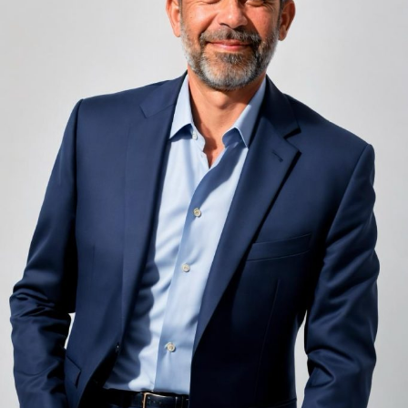
Zgomotul pașilor din camera de sus sau din coridorul
adiacent rămâne una dintre cele mai frecvente
nemulțumiri semnalate de oaspeți în recenziile online,
chiar și la unități altfel apreciate pentru servicii și
locație. De multe ori, oaspeții nu identifică pardoseala
drept sursa reală a problemei, ci descriu simplu senzația
de spațiu zgomotos sau agitat.
Pardoseala joacă un rol important în absorbția acestor
sunete, mai ales în zonele de trecere frecventă dintre
cameră și baie sau dintre pat și fereastră. Un material cu
proprietăți fonoabsorbante bune reduce transmiterea
zgomotului către camerele vecine și către etajele
inferioare, un aspect esențial mai ales în clădirile mai
vechi, cu structuri care nu au fost proiectate inițial
pentru izolare fonică performantă.
Rotația rapidă a oaspeților cere