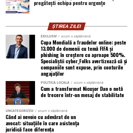
vigilența utilizatorului rămâne prima linie de apărare”,
pregătești echipa pentru urgențe
explică Horațiu Șimon, Chief Technology Officer
cyber_Folks România.
ȘTIREA ZILEI
Subiectul a fost semnalat și de FBI, care a inclus în
informările din ultima lună amenințările asociate
EXCLUSIV
acum o săptămână
Cupa Mondială a fraudelor online: peste
turneului, de la fraude online și furtul datelor până la
13.000 de domenii cu temă FIFA și
operațiuni de dezinformare.
phishing în creștere cu aproape 500%.
Specialiștii cyber_Folks avertizează că și
Avertismentele publice s-au concentrat în principal
companiile sunt expuse, prin conturile
asupra fanilor și infrastructurii orașelor gazdă, însă
angajaților
specialiștii atrag atenția că firmele pot fi afectate
POLITICĂ LOCALĂ
acum o săptămână
inclusiv atunci când nu au nicio legătură directă cu
Cum a transformat Nicușor Dan o notă
industria sportului, turismului sau vânzarea de bilete.
de trecere într-un mesaj de stabilitate
Atacurile sunt mai eficiente în contextul
evenimentelor globale
UNCATEGORIZED
acum o săptămână
Când ai nevoie cu adevărat de un
avocat: situațiile în care asistența
Campaniile de phishing asociate evenimentelor
juridică face diferența
importante profită de interesul public ridicat, de