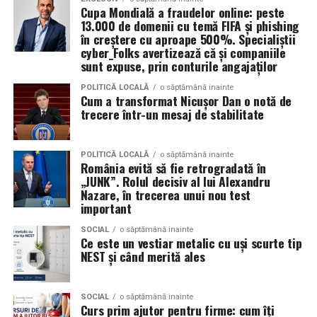
care jucători sau prezentatori cunoscuți par să
Cupa Mondială a fraudelor online: peste
promoveze tombole, platforme de pariuri sau câștiguri
Un alt joc pe care îl poți încerca la petrecerea copilului
13.000 de domenii cu temă FIFA și phishing
garantate, distribuite apoi prin reclame pe rețelele
în creștere cu aproape 500%. Specialiștii
tău, este construirea unui turn din pahare. Împarte
cyber_Folks avertizează că și companiile
sociale.
copiii în două echipe, care vor primi câte 10 pahare. La
sunt expuse, prin conturile angajaților
bază se așază patru pahare, urmând apoi să se pună un
Aceste instrumente reduc semnificativ timpul și nivelul
rând de 3 pahare, respectiv 2 și 1 pahar. Câștigă echipa
POLITICĂ LOCALĂ
o săptămână inainte
Cum a transformat Nicușor Dan o notă de
de pregătire tehnică necesare pentru lansarea unei
care construiește cel mai repede un turn stabil, fără să
trecere într-un mesaj de stabilitate
campanii de fraudă. În locul mesajelor generale și ușor
se dărâme.
de recunoscut, atacatorii pot genera rapid comunicări
personalizate pentru anumite industrii, departamente
Fiecare dintre aceste activități poate fi exact
POLITICĂ LOCALĂ
o săptămână inainte
România evită să fie retrogradată în
sau categorii profesionale.
ingredientul surpriză al petrecerii pe care o organizezi
„JUNK”. Rolul decisiv al lui Alexandru
pentru copilul tău. Invitații mici și mari se vor distra,
Nazare, în trecerea unui nou test
„Echipa noastră de cybersecurity monitorizează activ
bucurându-se de jocuri distractive și creând amintiri
important
vulnerabilitățile și intervine proactiv la nivelul
unice.
SOCIAL
o săptămână inainte
infrastructurii, de la filtrarea traficului malițios până la
Ce este un vestiar metalic cu uși scurte tip
izolarea site-urilor compromise. Dar phishingul nu
NEST și când merită ales
exploatează doar serverele, ci mai ales oamenii. Niciun
furnizor de hosting nu poate opri un utilizator să își
SOCIAL
o săptămână inainte
introducă parola pe o pagină clonată. În acel moment,
Curs prim ajutor pentru firme: cum îți