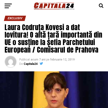
EXCLUSIV
Laura Codruța Kovesi a dat
lovitura! O altă țară importantă din
UE o susține la șefia Parchetului
European / Comisarul de Prahova
Publicat
acum 7 ani
pe
februarie 12, 2019
De
Capitala24