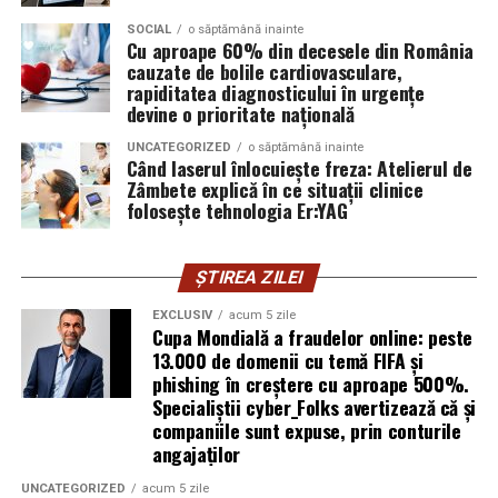
izolarea site-urilor compromise. Dar phishingul nu
exploatează doar serverele, ci mai ales oamenii. Niciun
SOCIAL
o săptămână inainte
Cu aproape 60% din decesele din România
furnizor de hosting nu poate opri un utilizator să își
cauzate de bolile cardiovasculare,
introducă parola pe o pagină clonată. În acel moment,
rapiditatea diagnosticului în urgențe
vigilența utilizatorului rămâne prima linie de apărare”,
devine o prioritate națională
explică Horațiu Șimon, Chief Technology Officer
UNCATEGORIZED
o săptămână inainte
cyber_Folks România.
Când laserul înlocuiește freza: Atelierul de
Zâmbete explică în ce situații clinice
folosește tehnologia Er:YAG
Subiectul a fost semnalat și de FBI, care a inclus în
informările din ultima lună amenințările asociate
turneului, de la fraude online și furtul datelor până la
ȘTIREA ZILEI
operațiuni de dezinformare.
EXCLUSIV
acum 5 zile
Cupa Mondială a fraudelor online: peste
Avertismentele publice s-au concentrat în principal
13.000 de domenii cu temă FIFA și
asupra fanilor și infrastructurii orașelor gazdă, însă
phishing în creștere cu aproape 500%.
specialiștii atrag atenția că firmele pot fi afectate
Specialiștii cyber_Folks avertizează că și
inclusiv atunci când nu au nicio legătură directă cu
companiile sunt expuse, prin conturile
industria sportului, turismului sau vânzarea de bilete.
angajaților
UNCATEGORIZED
acum 5 zile
Atacurile sunt mai eficiente în contextul