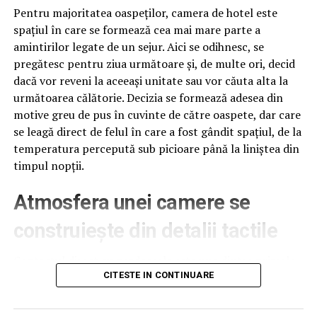
Pentru majoritatea oaspeților, camera de hotel este
doar o utopie, iar motivul pentru care cei mai inteligenţi
spațiul în care se formează cea mai mare parte a
tineri din România iau cu asalt statele străine este fix
amintirilor legate de un sejur. Aici se odihnesc, se
pentru că nu-şi pot găsi locul pe o tablă de şah ocupată
pregătesc pentru ziua următoare și, de multe ori, decid
de pile şi relaţii.
dacă vor reveni la aceeași unitate sau vor căuta alta la
următoarea călătorie. Decizia se formează adesea din
ARTICOLE PE ACEIASI TEMA:
PRIMA
motive greu de pus în cuvinte de către oaspete, dar care
se leagă direct de felul în care a fost gândit spațiul, de la
URMATORUL
Decizie importantă la nivel european privind proiectul
temperatura percepută sub picioare până la liniștea din
Nord Stream 2 după reacția dură a Rusiei! Schimbări
timpul nopții.
privind proiectul! / Comisarul de Prahova
Atmosfera unei camere se
NU RATATI
Modificări pentru vouchere de vacanţă în 2019! Motiv de
bucurie pentru mulți! Se așteaptă decizia oficială |
construiește din detalii tactile
Capitala24
Contactul direct cu pardoseala este una dintre primele
senzații fizice pe care le are un oaspete atunci când
CITESTE IN CONTINUARE
intră desculț în cameră, fie dimineața, fie la revenirea de
pe drum, seara târziu. Textura și moliciunea potrivite,