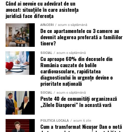
Când ai nevoie cu adevărat de un
evenimentelor globale
avocat: situațiile în care asistența
juridică face diferența
Campaniile de phishing asociate evenimentelor
AFACERI
acum o săptămână
importante profită de interesul public ridicat, de
De ce apartamentele cu 3 camere au
presiunea timpului și de teama utilizatorilor că ar putea
devenit alegerea preferată a familiilor
pierde o ofertă sau o oportunitate. Mesajele care anunță
tinere?
ultimele bilete disponibile, acces limitat la o transmisie
SOCIAL
acum o săptămână
sau câștigarea unui premiu pot determina utilizatorii să
Cu aproape 60% din decesele din
reacționeze înainte de a verifica sursa.
România cauzate de bolile
cardiovasculare, rapiditatea
Turneul se încheie pe 19 iulie, iar specialiștii anticipează
diagnosticului în urgențe devine o
o intensificare a activității frauduloase în perioada
prioritate națională
finalei. Printre cele mai utilizate pretexte se numără
SOCIAL
acum o săptămână
transmisiunile pirat, biletele revândute, pariurile,
Peste 40 de comunități organizează
tombolele, concursurile și falsele oferte de călătorie.
„Zilele Diasporei” în această vară
Pentru a răspunde riscurilor tot mai complexe,
POLITICĂ LOCALĂ
acum 6 zile
cyber_Folks a lansat la finalul lunii iunie robo_Folks,
Cum a transformat Nicușor Dan o notă
primul asistent AI integrat într-un panou de hosting