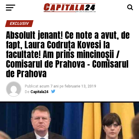
EXCLUSIV
Absolult jenant! Ce note a avut, de
fapt, Laura Codruța Kovesi la
facultate! Am prins mincinoșii /
Comisarul de Prahova – Comisarul
de Prahova
Publicat
acum 7 ani
pe
februarie 13, 2019
De
Capitala24