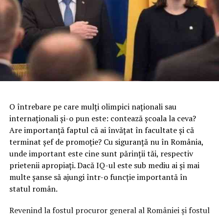
O întrebare pe care mulţi olimpici naţionali sau
internaţionali şi-o pun este: contează şcoala la ceva?
Are importanţă faptul că ai învăţat în facultate şi că
terminat şef de promoţie? Cu siguranţă nu în România,
unde important este cine sunt părinţii tăi, respectiv
prietenii apropiaţi. Dacă IQ-ul este sub mediu ai şi mai
multe şanse să ajungi într-o funcţie importantă în
statul român.
Revenind la fostul procuror general al României şi fostul