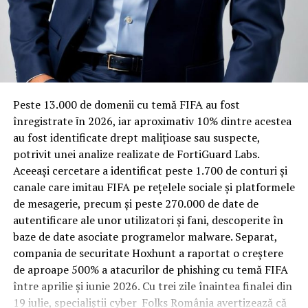
pentru izolare fonică performantă.
Rotația rapidă a oaspeților cere
materiale rezistente
Spre diferență de o locuință obișnuită, o cameră de hotel
Peste 13.000 de domenii cu temă FIFA au fost
trece printr-un ciclu de utilizare intensă: oaspeți diferiți,
înregistrate ȋn 2026, iar aproximativ 10% dintre acestea
bagaje trase pe roți, curățenie zilnică, uneori mai multe
au fost identificate drept malițioase sau suspecte,
rezervări consecutive în aceeași săptămână. Această
potrivit unei analize realizate de FortiGuard Labs.
frecvență ridicată de utilizare pune presiune reală pe
Aceeași cercetare a identificat peste 1.700 de conturi și
orice suprafață, iar pardoseala este printre primele
canale care imitau FIFA pe rețelele sociale și platformele
elemente afectate vizibil, mai ales în zona din jurul
de mesagerie, precum și peste 270.000 de date de
patului și a ușii de acces.
autentificare ale unor utilizatori și fani, descoperite în
baze de date asociate programelor malware. Separat,
În etapa de renovare sau construcție, administratorii
compania de securitate Hoxhunt a raportat o creștere
care iau în calcul
mocheta trafic intens
pentru zonele
de aproape 500% a atacurilor de phishing cu temă FIFA
cu rotație mare reduc riscul de uzură prematură și de
între aprilie și iunie 2026. Cu trei zile înaintea finalei din
decolorare vizibilă în punctele de trecere frecventă. Este
19 iulie, specialiștii cyber_Folks România avertizează că