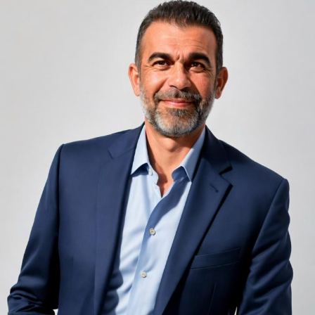
Camerele de hotel sunt, prin natura lor, spații apropiate
unele de altele, separate de pereți care nu pot fi făcuți
infinit de groși din motive practice și economice.
Zgomotul pașilor din camera de sus sau din coridorul
adiacent rămâne una dintre cele mai frecvente
nemulțumiri semnalate de oaspeți în recenziile online,
chiar și la unități altfel apreciate pentru servicii și
locație. De multe ori, oaspeții nu identifică pardoseala
drept sursa reală a problemei, ci descriu simplu senzația
de spațiu zgomotos sau agitat.
Pardoseala joacă un rol important în absorbția acestor
sunete, mai ales în zonele de trecere frecventă dintre
cameră și baie sau dintre pat și fereastră. Un material cu
proprietăți fonoabsorbante bune reduce transmiterea
zgomotului către camerele vecine și către etajele
inferioare, un aspect esențial mai ales în clădirile mai
vechi, cu structuri care nu au fost proiectate inițial