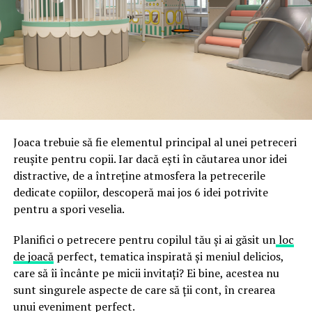
expeditorului și pot trimite mesaje în numele companiei,
specializată în amenajări hoteliere ajută la alinierea
ceea ce crește riscul de email spoofing, phishing și
acestor decizii tehnice cu identitatea vizuală a unității,
fraude care exploatează încrederea în brand.
astfel încât confortul și estetica să funcționeze
împreună, nu în tensiune una cu cealaltă, pe toată
Directoratul Național de Securitate Cibernetică (DNSC)
durata de viață a amenajării, indiferent de câte sezoane
a avertizat, la rândul său, asupra amenințărilor asociate
trec de la deschiderea propriu-zisă a hotelului.
Cupei Mondiale FIFA 2026, de la site-uri și concursuri
false până la tentative de furt al datelor personale și
financiare. Instituția recomandă verificarea atentă a
Joaca trebuie să fie elementul principal al unei petreceri
sursei mesajelor și raportarea incidentelor la numărul
reușite pentru copii. Iar dacă ești în căutarea unor idei
unic 1911.
distractive, de a întreține atmosfera la petrecerile
dedicate copiilor, descoperă mai jos 6 idei potrivite
Campaniile identificate în ultimele săptămâni folosesc
pentru a spori veselia.
site-uri care imită platformele oficiale FIFA, aplicații
false de streaming, coduri QR malițioase și mesaje care
Planifici o petrecere pentru copilul tău și ai găsit un
loc
promit bilete, rambursări, premii sau acces gratuit la
de joacă
perfect, tematica inspirată și meniul delicios,
meciuri. FBI a emis în luna mai un avertisment privind
care să îi încânte pe micii invitați? Ei bine, acestea nu
site-urile care clonează platforma oficială prin
sunt singurele aspecte de care să ții cont, în crearea
modificări minore ale denumirii domeniului, precum
unui eveniment perfect.