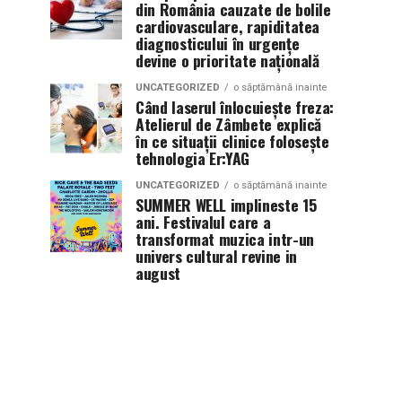
din România cauzate de bolile
cardiovasculare, rapiditatea
diagnosticului în urgențe
devine o prioritate națională
UNCATEGORIZED
o săptămână inainte
Când laserul înlocuiește freza:
Atelierul de Zâmbete explică
în ce situații clinice folosește
tehnologia Er:YAG
UNCATEGORIZED
o săptămână inainte
SUMMER WELL implineste 15
ani. Festivalul care a
transformat muzica intr-un
univers cultural revine in
august