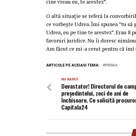
cine vreau eu, te arestez”.
O altă situaţie se referă la convorbir
ce vorbeşte Udrea. Îmi spunea ”tu să ş
Udrea, eu pe tine te arestez”. Erau 8 
favoruri juridice. Nu îi doresc nimănui
Am făcut ce mi-a cerut pentru că îmi e
ARTICOLE PE ACEIASI TEMA:
PRIMA
NU RATATI
Devastator! Directorul de cam
președintelui, zeci de ani de
închisoare. Ce solicită procurori
Capitala24