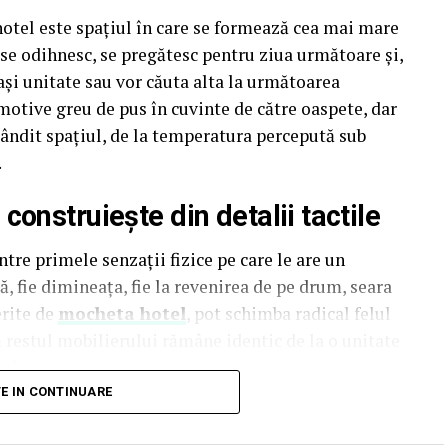
hotel este spațiul în care se formează cea mai mare
i se odihnesc, se pregătesc pentru ziua următoare și,
ași unitate sau vor căuta alta la următoarea
motive greu de pus în cuvinte de către oaspete, dar
t gândit spațiul, de la temperatura percepută sub
.
onstruiește din detalii tactile
tre primele senzații fizice pe care le are un
, fie dimineața, fie la revenirea de pe drum, seara
erite de
mocheta hotel
, pot schimba radical felul
ă restul mobilierului rămâne identic de la o unitate
al.
TE IN CONTINUARE
luențează și percepția termică a spațiului. O
 subiectiv, mai puțin îngrijită, indiferent de