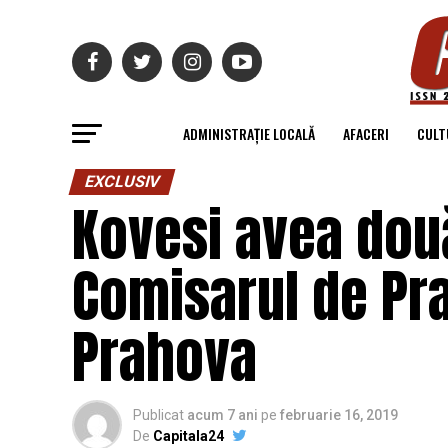
ADMINISTRAȚIE LOCALĂ
AFACERI
CULT
EXCLUSIV
Kovesi avea două
Comisarul de Pr
Prahova
Publicat
acum 7 ani
pe
februarie 16, 2019
De
Capitala24