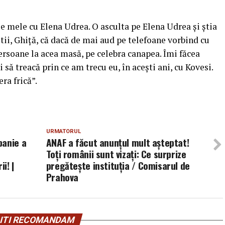
ile mele cu Elena Udrea. O asculta pe Elena Udrea şi ştia
tii, Ghiţă, că dacă de mai aud pe telefoane vorbind cu
persoane la acea masă, pe celebra canapea. Îmi făcea
 să treacă prin ce am trecu eu, în aceşti ani, cu Kovesi.
ra frică”.
URMATORUL
panie a
ANAF a făcut anunțul mult așteptat!
Toți românii sunt vizați: Ce surprize
i! |
pregătește instituția / Comisarul de
Prahova
ITI RECOMANDAM