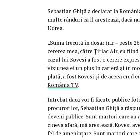
Sebastian Ghiţă a declarat la Români
multe rânduri că îl arestează, dacă nu
Udrea.
„Suma trecută în dosar (n.r – peste 26
cererea mea, către Ţiriac Air, eu fiin
cazul lui Kovesi a fost o cerere expres
viziunea ei un plus în carieră şi în mo
plată, a fost Kovesi şi de aceea cred e
România TV
.
Întrebat dacă vor fi făcute publice fot
procurorilor, Sebastian Ghiţă a răspun
deveni publice. Sunt martori care au
cineva afară, mă arestează. Kovesi ave
fel de ameninţare. Sunt martori care 