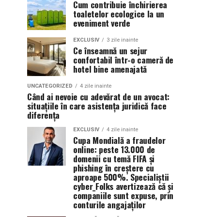
Cum contribuie închirierea
toaletelor ecologice la un
eveniment verde
EXCLUSIV
3 zile inainte
Ce înseamnă un sejur
confortabil într-o cameră de
hotel bine amenajată
UNCATEGORIZED
4 zile inainte
Când ai nevoie cu adevărat de un avocat:
situațiile în care asistența juridică face
diferența
EXCLUSIV
4 zile inainte
Cupa Mondială a fraudelor
online: peste 13.000 de
domenii cu temă FIFA și
phishing în creștere cu
aproape 500%. Specialiștii
cyber_Folks avertizează că și
companiile sunt expuse, prin
conturile angajaților