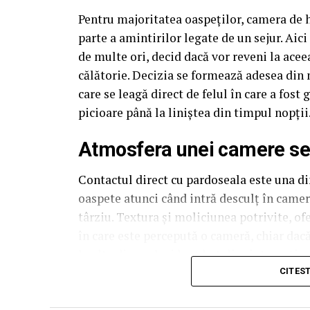
Pentru majoritatea oaspeților, camera de 
parte a amintirilor legate de un sejur. Aic
de multe ori, decid dacă vor reveni la acee
călătorie. Decizia se formează adesea din 
care se leagă direct de felul în care a fos
picioare până la liniștea din timpul nopții
Atmosfera unei camere se c
Contactul direct cu pardoseala este una din
oaspete atunci când intră desculț în cameră
târziu. Textura și moliciunea potrivite, of
în care este percepută o cameră, chiar dac
la alta din același lanț hotelier internațion
CITES
Dincolo de senzația tactilă, pardoseala inf
cameră cu suprafețe reci sub picioare pare,