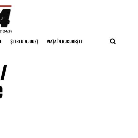
T
ȘTIRI DIN JUDEȚ
VIAȚA ÎN BUCUREȘTI
 /
e