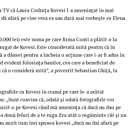
a TV că Laura Codruţa Kovesi l-a ameninţat în mai
 dă afară pe cine vrea ea sau dacă mai vorbeşte cu Elena
0.000 lei) este suma pe care firma Conti a plătit-o la
d rugat de Kovesi. Este considerată mită pentru că în
ă a dânsei pentru a încheia o acţiune care i-ar fi adus în
d evident folosinţa banilor, cea care a beneficiat de
u că o consideră mită”, a povestit Sebastian Ghiţă, la
ografiile cu Kovesi în cramă pe care le-a arătat
s: „Sunt convins că, odată şi odată fotografiile vor
 auzit-o pe Kovesi când mă ameninţa că dacă nu dau pe
a două feluri de a te ruga. Era atât o rugăminte cât şi un
au auzit cum îmi spunea kovesi „dacă nu dai afară pe