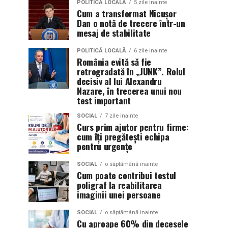
POLITICĂ LOCALĂ
5 zile inainte
Cum a transformat Nicușor
Dan o notă de trecere într-un
mesaj de stabilitate
POLITICĂ LOCALĂ
6 zile inainte
România evită să fie
retrogradată în „JUNK”. Rolul
decisiv al lui Alexandru
Nazare, în trecerea unui nou
test important
SOCIAL
7 zile inainte
Curs prim ajutor pentru firme:
cum îți pregătești echipa
pentru urgențe
SOCIAL
o săptămână inainte
Cum poate contribui testul
poligraf la reabilitarea
imaginii unei persoane
SOCIAL
o săptămână inainte
Cu aproape 60% din decesele