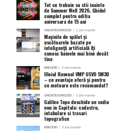
Tot ce trebuie sa stii inainte
de Summer Well 2026. Ghidul
complet pentru editia
aniversara de 15 ani
UNCATEGORIZED
2 zile inainte
Mașinile de spălat și
uscătoarele bazate pe
inteligență artificială îți
cunosc hainele mai bine decât
tine
AFACERI
2 zile inainte
Uleiul Ravenol VMP USVO 5W30
– ce avantaje oferă și pentru
ce motoare este recomandat?
UNCATEGORIZED
3 zile inainte
Galileo Topo deschide un sediu
nou in Capitala: cadastru,
intabulare si trasari
topografice
AFACERI
3 zile inainte