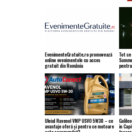
EvenimenteGratuite.ro promovează
Tot ce 
online evenimentele cu acces
Summer
gratuit din România
pentru
Uleiul Ravenol VMP USVO 5W30 – ce
Galile
avantaje oferă și pentru ce motoare
in Capi
este recomandat?
trasar