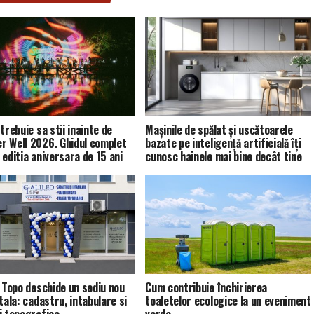
trebuie sa stii inainte de
Mașinile de spălat și uscătoarele
 Well 2026. Ghidul complet
bazate pe inteligență artificială îți
 editia aniversara de 15 ani
cunosc hainele mai bine decât tine
o Topo deschide un sediu nou
Cum contribuie închirierea
tala: cadastru, intabulare si
toaletelor ecologice la un eveniment
i topografice
verde