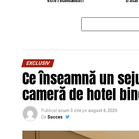
EXCLUSIV
Ce înseamnă un seju
cameră de hotel bi
Publicat
acum 3 zile
pe
august 4, 2026
De
Succes