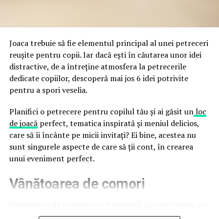
a avertizat, la rândul său, asupra amenințărilor asociate
trec de la deschiderea propriu-zisă a hotelului.
Cupei Mondiale FIFA 2026, de la site-uri și concursuri
false până la tentative de furt al datelor personale și
financiare. Instituția recomandă verificarea atentă a
Joaca trebuie să fie elementul principal al unei petreceri
sursei mesajelor și raportarea incidentelor la numărul
reușite pentru copii. Iar dacă ești în căutarea unor idei
unic 1911.
distractive, de a întreține atmosfera la petrecerile
dedicate copiilor, descoperă mai jos 6 idei potrivite
Campaniile identificate în ultimele săptămâni folosesc
pentru a spori veselia.
site-uri care imită platformele oficiale FIFA, aplicații
false de streaming, coduri QR malițioase și mesaje care
Planifici o petrecere pentru copilul tău și ai găsit un
loc
promit bilete, rambursări, premii sau acces gratuit la
de joacă
perfect, tematica inspirată și meniul delicios,
meciuri. FBI a emis în luna mai un avertisment privind
care să îi încânte pe micii invitați? Ei bine, acestea nu
site-urile care clonează platforma oficială prin
sunt singurele aspecte de care să ții cont, în crearea
modificări minore ale denumirii domeniului, precum
unui eveniment perfect.
introducerea sau schimbarea unei singure litere, pentru
Vânătoarea de comori
a colecta date personale și bancare.
Un singur grup de atacatori, denumit „Ghost Stadium”
Vânătoarea de comori este irezistibilă la orice vârstă, iar
de cercetătorii în securitate, ar opera peste 300 de
pentru copii este una dintre cele mai distractive