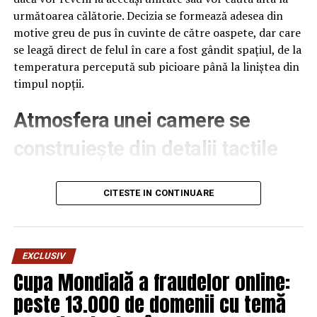
următoarea călătorie. Decizia se formează adesea din
motive greu de pus în cuvinte de către oaspete, dar care
se leagă direct de felul în care a fost gândit spațiul, de la
temperatura percepută sub picioare până la liniștea din
timpul nopții.
Atmosfera unei camere se
construiește din detalii tactile
Contactul direct cu pardoseala este una dintre primele
senzații fizice pe care le are un oaspete atunci când
CITESTE IN CONTINUARE
intră desculț în cameră, fie dimineața, fie la revenirea de
pe drum, seara târziu. Textura și moliciunea potrivite,
oferite de
mocheta hotel
, pot schimba radical felul în
EXCLUSIV
care este percepută o cameră, chiar dacă restul
Cupa Mondială a fraudelor online:
mobilierului rămâne identic de la o unitate la alta din
peste 13.000 de domenii cu temă
același lanț hotelier internațional.