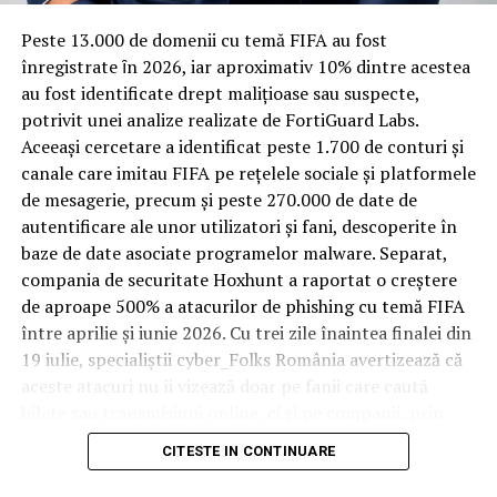
Spre diferență de o locuință obișnuită, o cameră de hotel
Peste 13.000 de domenii cu temă FIFA au fost
trece printr-un ciclu de utilizare intensă: oaspeți diferiți,
înregistrate ȋn 2026, iar aproximativ 10% dintre acestea
bagaje trase pe roți, curățenie zilnică, uneori mai multe
au fost identificate drept malițioase sau suspecte,
rezervări consecutive în aceeași săptămână. Această
potrivit unei analize realizate de FortiGuard Labs.
frecvență ridicată de utilizare pune presiune reală pe
Aceeași cercetare a identificat peste 1.700 de conturi și
orice suprafață, iar pardoseala este printre primele
canale care imitau FIFA pe rețelele sociale și platformele
elemente afectate vizibil, mai ales în zona din jurul
de mesagerie, precum și peste 270.000 de date de
patului și a ușii de acces.
autentificare ale unor utilizatori și fani, descoperite în
baze de date asociate programelor malware. Separat,
În etapa de renovare sau construcție, administratorii
compania de securitate Hoxhunt a raportat o creștere
care iau în calcul
mocheta trafic intens
pentru zonele
de aproape 500% a atacurilor de phishing cu temă FIFA
cu rotație mare reduc riscul de uzură prematură și de
între aprilie și iunie 2026. Cu trei zile înaintea finalei din
decolorare vizibilă în punctele de trecere frecventă. Este
19 iulie, specialiștii cyber_Folks România avertizează că
o decizie care ține mai puțin de stil și mai mult de
aceste atacuri nu îi vizează doar pe fanii care caută
longevitatea reală a investiției în amenajare, vizibilă abia
bilete sau transmisiuni online, ci și pe companii, prin
după primele sezoane de utilizare intensă.
conturile, dispozitivele și infrastructura digitală
CITESTE IN CONTINUARE
utilizate de angajați.
Un sejur care rămâne în