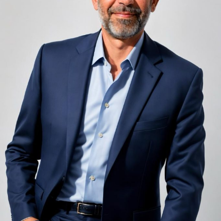
adiacent rămâne una dintre cele mai frecvente
nemulțumiri semnalate de oaspeți în recenziile online,
chiar și la unități altfel apreciate pentru servicii și
locație. De multe ori, oaspeții nu identifică pardoseala
drept sursa reală a problemei, ci descriu simplu senzația
de spațiu zgomotos sau agitat.
Pardoseala joacă un rol important în absorbția acestor
sunete, mai ales în zonele de trecere frecventă dintre
cameră și baie sau dintre pat și fereastră. Un material cu
proprietăți fonoabsorbante bune reduce transmiterea
zgomotului către camerele vecine și către etajele
inferioare, un aspect esențial mai ales în clădirile mai
vechi, cu structuri care nu au fost proiectate inițial
pentru izolare fonică performantă.
Rotația rapidă a oaspeților cere
materiale rezistente