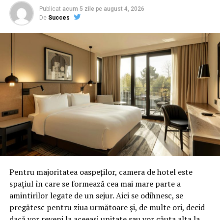
Publicat
acum 5 zile
pe
august 4, 2026
De
Succes
Pentru majoritatea oaspeților, camera de hotel este
spațiul în care se formează cea mai mare parte a
amintirilor legate de un sejur. Aici se odihnesc, se
pregătesc pentru ziua următoare și, de multe ori, decid
dacă vor reveni la aceeași unitate sau vor căuta alta la