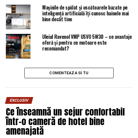
Mașinile de spălat și uscătoarele bazate pe
NU RATATI
Anunț de ultimă oră despre Lia Olguța Vasilescu! Se
inteligență artificială îți cunosc hainele mai
apropie sfârșitul pentru fostul ministru: Cine îi ia locul |
bine decât tine
Capitala24
Uleiul Ravenol VMP USVO 5W30 – ce avantaje
oferă și pentru ce motoare este
recomandat?
COMENTEAZA SI TU
EXCLUSIV
Ce înseamnă un sejur confortabil
într-o cameră de hotel bine
amenajată