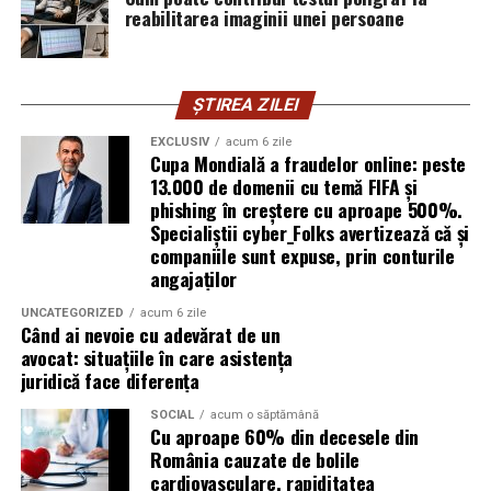
explică Horațiu Șimon, Chief Technology Officer
reabilitarea imaginii unei persoane
cyber_Folks România.
Subiectul a fost semnalat și de FBI, care a inclus în
ȘTIREA ZILEI
informările din ultima lună amenințările asociate
turneului, de la fraude online și furtul datelor până la
EXCLUSIV
acum 6 zile
Cupa Mondială a fraudelor online: peste
operațiuni de dezinformare.
13.000 de domenii cu temă FIFA și
phishing în creștere cu aproape 500%.
Avertismentele publice s-au concentrat în principal
Specialiștii cyber_Folks avertizează că și
asupra fanilor și infrastructurii orașelor gazdă, însă
companiile sunt expuse, prin conturile
specialiștii atrag atenția că firmele pot fi afectate
angajaților
inclusiv atunci când nu au nicio legătură directă cu
industria sportului, turismului sau vânzarea de bilete.
UNCATEGORIZED
acum 6 zile
Când ai nevoie cu adevărat de un
avocat: situațiile în care asistența
Atacurile sunt mai eficiente în contextul
juridică face diferența
evenimentelor globale
SOCIAL
acum o săptămână
Cu aproape 60% din decesele din
Campaniile de phishing asociate evenimentelor
România cauzate de bolile
importante profită de interesul public ridicat, de
cardiovasculare, rapiditatea
presiunea timpului și de teama utilizatorilor că ar putea