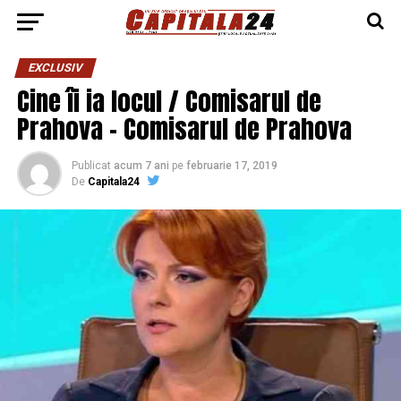
EXCLUSIV
Cine îi ia locul / Comisarul de
Prahova – Comisarul de Prahova
Publicat
acum 7 ani
pe
februarie 17, 2019
De
Capitala24