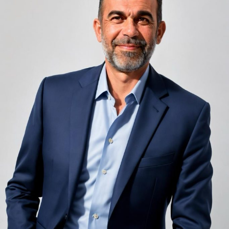
unele de altele, separate de pereți care nu pot fi făcuți
infinit de groși din motive practice și economice.
Zgomotul pașilor din camera de sus sau din coridorul
adiacent rămâne una dintre cele mai frecvente
nemulțumiri semnalate de oaspeți în recenziile online,
chiar și la unități altfel apreciate pentru servicii și
locație. De multe ori, oaspeții nu identifică pardoseala
drept sursa reală a problemei, ci descriu simplu senzația
de spațiu zgomotos sau agitat.
Pardoseala joacă un rol important în absorbția acestor
sunete, mai ales în zonele de trecere frecventă dintre
cameră și baie sau dintre pat și fereastră. Un material cu
proprietăți fonoabsorbante bune reduce transmiterea
zgomotului către camerele vecine și către etajele
inferioare, un aspect esențial mai ales în clădirile mai
vechi, cu structuri care nu au fost proiectate inițial
pentru izolare fonică performantă.