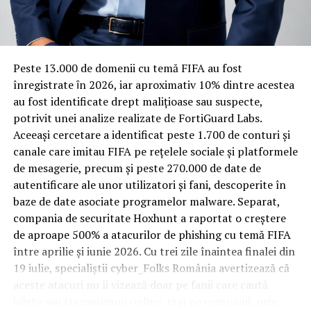
Rotația rapidă a oaspeților cere
materiale rezistente
Spre diferență de o locuință obișnuită, o cameră de hotel
Peste 13.000 de domenii cu temă FIFA au fost
trece printr-un ciclu de utilizare intensă: oaspeți diferiți,
înregistrate ȋn 2026, iar aproximativ 10% dintre acestea
bagaje trase pe roți, curățenie zilnică, uneori mai multe
au fost identificate drept malițioase sau suspecte,
rezervări consecutive în aceeași săptămână. Această
potrivit unei analize realizate de FortiGuard Labs.
frecvență ridicată de utilizare pune presiune reală pe
Aceeași cercetare a identificat peste 1.700 de conturi și
orice suprafață, iar pardoseala este printre primele
canale care imitau FIFA pe rețelele sociale și platformele
elemente afectate vizibil, mai ales în zona din jurul
de mesagerie, precum și peste 270.000 de date de
patului și a ușii de acces.
autentificare ale unor utilizatori și fani, descoperite în
baze de date asociate programelor malware. Separat,
În etapa de renovare sau construcție, administratorii
compania de securitate Hoxhunt a raportat o creștere
care iau în calcul
mocheta trafic intens
pentru zonele
de aproape 500% a atacurilor de phishing cu temă FIFA
cu rotație mare reduc riscul de uzură prematură și de
între aprilie și iunie 2026. Cu trei zile înaintea finalei din
decolorare vizibilă în punctele de trecere frecventă. Este
19 iulie, specialiștii cyber_Folks România avertizează că
o decizie care ține mai puțin de stil și mai mult de
aceste atacuri nu îi vizează doar pe fanii care caută
longevitatea reală a investiției în amenajare, vizibilă abia
bilete sau transmisiuni online, ci și pe companii, prin