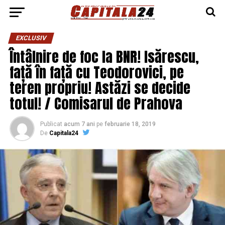
EXCLUSIV
Întâlnire de foc la BNR! Isărescu,
față în față cu Teodorovici, pe
teren propriu! Astăzi se decide
totul! / Comisarul de Prahova
Publicat
acum 7 ani
pe
februarie 18, 2019
De
Capitala24