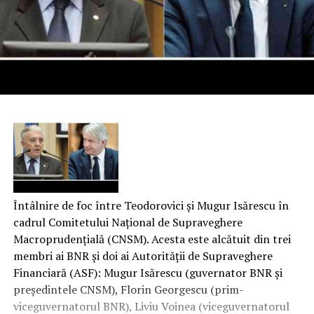
Întâlnire de foc între Teodorovici și Mugur Isărescu în
cadrul Comitetului Național de Supraveghere
Macroprudențială (CNSM). Acesta este alcătuit din trei
membri ai BNR și doi ai Autorităţii de Supraveghere
Financiară (ASF): Mugur Isărescu (guvernator BNR și
președintele CNSM), Florin Georgescu (prim-
viceguvernatorul BNR), Liviu Voinea (viceguvernatorul