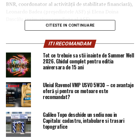
BNR, coordonator al activității de stabilitate financiară),
Leonardo Badea (președintele ASF) și Elena Doina
Dascălu (prim-vicepreședinte al ASF).
CITESTE IN CONTINUARE
ARTICOLE PE ACEIASI TEMA:
PRIMA
ITI RECOMANDAM
URMATORUL
EXCLUSIV/JUDECATOAREA MIU LAVINIA NUSA DE LA
Tot ce trebuie sa stii inainte de Summer Well
TRIBUNALUL PRAHOVA STOPEAZA PRACTICILE DNA ST
2026. Ghidul complet pentru editia
PLOIESTI/ MITA LA DGIPI/ COD ROSU
aniversara de 15 ani
NU RATATI
Ce se întâmplă cu taxa auto | Capitala24
Uleiul Ravenol VMP USVO 5W30 – ce avantaje
oferă și pentru ce motoare este
recomandat?
Galileo Topo deschide un sediu nou in
Capitala: cadastru, intabulare si trasari
topografice