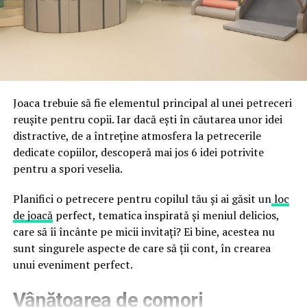
fraude care exploatează încrederea în brand.
astfel încât confortul și estetica să funcționeze
împreună, nu în tensiune una cu cealaltă, pe toată
Directoratul Național de Securitate Cibernetică (DNSC)
durata de viață a amenajării, indiferent de câte sezoane
a avertizat, la rândul său, asupra amenințărilor asociate
trec de la deschiderea propriu-zisă a hotelului.
Cupei Mondiale FIFA 2026, de la site-uri și concursuri
false până la tentative de furt al datelor personale și
financiare. Instituția recomandă verificarea atentă a
Joaca trebuie să fie elementul principal al unei petreceri
sursei mesajelor și raportarea incidentelor la numărul
reușite pentru copii. Iar dacă ești în căutarea unor idei
unic 1911.
distractive, de a întreține atmosfera la petrecerile
dedicate copiilor, descoperă mai jos 6 idei potrivite
Campaniile identificate în ultimele săptămâni folosesc
pentru a spori veselia.
site-uri care imită platformele oficiale FIFA, aplicații
false de streaming, coduri QR malițioase și mesaje care
Planifici o petrecere pentru copilul tău și ai găsit un
loc
promit bilete, rambursări, premii sau acces gratuit la
de joacă
perfect, tematica inspirată și meniul delicios,
meciuri. FBI a emis în luna mai un avertisment privind
care să îi încânte pe micii invitați? Ei bine, acestea nu
site-urile care clonează platforma oficială prin
sunt singurele aspecte de care să ții cont, în crearea
modificări minore ale denumirii domeniului, precum
unui eveniment perfect.
introducerea sau schimbarea unei singure litere, pentru
Vânătoarea de comori
a colecta date personale și bancare.