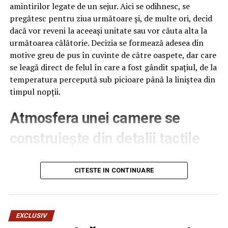
amintirilor legate de un sejur. Aici se odihnesc, se
pregătesc pentru ziua următoare și, de multe ori, decid
dacă vor reveni la aceeași unitate sau vor căuta alta la
următoarea călătorie. Decizia se formează adesea din
motive greu de pus în cuvinte de către oaspete, dar care
se leagă direct de felul în care a fost gândit spațiul, de la
temperatura percepută sub picioare până la liniștea din
timpul nopții.
Atmosfera unei camere se
construiește din detalii tactile
Contactul direct cu pardoseala este una dintre primele
senzații fizice pe care le are un oaspete atunci când
CITESTE IN CONTINUARE
intră desculț în cameră, fie dimineața, fie la revenirea de
pe drum, seara târziu. Textura și moliciunea potrivite,
oferite de
mocheta hotel
, pot schimba radical felul în
EXCLUSIV
care este percepută o cameră, chiar dacă restul