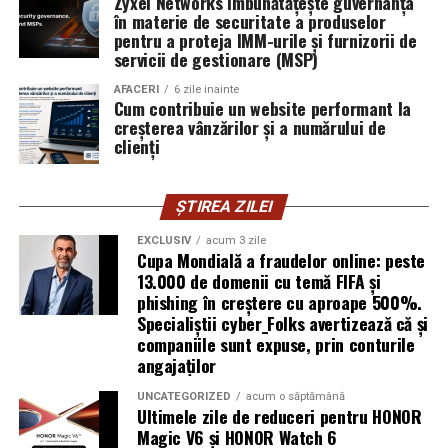
Zyxel Networks îmbunătățește guvernanța
în materie de securitate a produselor
introducă parola pe o pagină clonată. În acel moment,
pentru a proteja IMM-urile și furnizorii de
vigilența utilizatorului rămâne prima linie de apărare”,
servicii de gestionare (MSP)
explică Horațiu Șimon, Chief Technology Officer
cyber_Folks România.
AFACERI
6 zile inainte
Cum contribuie un website performant la
creșterea vânzărilor și a numărului de
Subiectul a fost semnalat și de FBI, care a inclus în
clienți
informările din ultima lună amenințările asociate
turneului, de la fraude online și furtul datelor până la
ȘTIREA ZILEI
operațiuni de dezinformare.
EXCLUSIV
acum 3 zile
Avertismentele publice s-au concentrat în principal
Cupa Mondială a fraudelor online: peste
asupra fanilor și infrastructurii orașelor gazdă, însă
13.000 de domenii cu temă FIFA și
phishing în creștere cu aproape 500%.
specialiștii atrag atenția că firmele pot fi afectate
Specialiștii cyber_Folks avertizează că și
inclusiv atunci când nu au nicio legătură directă cu
companiile sunt expuse, prin conturile
industria sportului, turismului sau vânzarea de bilete.
angajaților
Atacurile sunt mai eficiente în contextul
UNCATEGORIZED
acum o săptămână
Ultimele zile de reduceri pentru HONOR
evenimentelor globale
Magic V6 și HONOR Watch 6