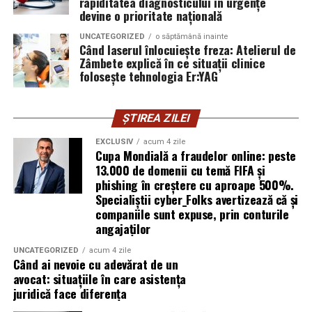
rapiditatea diagnosticului în urgențe
vigilența utilizatorului rămâne prima linie de apărare”,
devine o prioritate națională
explică Horațiu Șimon, Chief Technology Officer
UNCATEGORIZED
o săptămână inainte
cyber_Folks România.
Când laserul înlocuiește freza: Atelierul de
Zâmbete explică în ce situații clinice
folosește tehnologia Er:YAG
Subiectul a fost semnalat și de FBI, care a inclus în
informările din ultima lună amenințările asociate
turneului, de la fraude online și furtul datelor până la
ȘTIREA ZILEI
operațiuni de dezinformare.
EXCLUSIV
acum 4 zile
Cupa Mondială a fraudelor online: peste
Avertismentele publice s-au concentrat în principal
13.000 de domenii cu temă FIFA și
asupra fanilor și infrastructurii orașelor gazdă, însă
phishing în creștere cu aproape 500%.
specialiștii atrag atenția că firmele pot fi afectate
Specialiștii cyber_Folks avertizează că și
inclusiv atunci când nu au nicio legătură directă cu
companiile sunt expuse, prin conturile
industria sportului, turismului sau vânzarea de bilete.
angajaților
UNCATEGORIZED
acum 4 zile
Atacurile sunt mai eficiente în contextul
Când ai nevoie cu adevărat de un
evenimentelor globale
avocat: situațiile în care asistența
juridică face diferența
Campaniile de phishing asociate evenimentelor