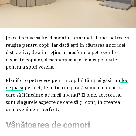
împreună, nu în tensiune una cu cealaltă, pe toată
Directoratul Național de Securitate Cibernetică (DNSC)
durata de viață a amenajării, indiferent de câte sezoane
a avertizat, la rândul său, asupra amenințărilor asociate
trec de la deschiderea propriu-zisă a hotelului.
Cupei Mondiale FIFA 2026, de la site-uri și concursuri
false până la tentative de furt al datelor personale și
financiare. Instituția recomandă verificarea atentă a
Joaca trebuie să fie elementul principal al unei petreceri
sursei mesajelor și raportarea incidentelor la numărul
reușite pentru copii. Iar dacă ești în căutarea unor idei
unic 1911.
distractive, de a întreține atmosfera la petrecerile
dedicate copiilor, descoperă mai jos 6 idei potrivite
Campaniile identificate în ultimele săptămâni folosesc
pentru a spori veselia.
site-uri care imită platformele oficiale FIFA, aplicații
false de streaming, coduri QR malițioase și mesaje care
Planifici o petrecere pentru copilul tău și ai găsit un
loc
promit bilete, rambursări, premii sau acces gratuit la
de joacă
perfect, tematica inspirată și meniul delicios,
meciuri. FBI a emis în luna mai un avertisment privind
care să îi încânte pe micii invitați? Ei bine, acestea nu
site-urile care clonează platforma oficială prin
sunt singurele aspecte de care să ții cont, în crearea
modificări minore ale denumirii domeniului, precum
unui eveniment perfect.
introducerea sau schimbarea unei singure litere, pentru
Vânătoarea de comori
a colecta date personale și bancare.