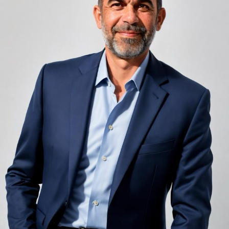
infinit de groși din motive practice și economice.
Zgomotul pașilor din camera de sus sau din coridorul
adiacent rămâne una dintre cele mai frecvente
nemulțumiri semnalate de oaspeți în recenziile online,
chiar și la unități altfel apreciate pentru servicii și
locație. De multe ori, oaspeții nu identifică pardoseala
drept sursa reală a problemei, ci descriu simplu senzația
de spațiu zgomotos sau agitat.
Pardoseala joacă un rol important în absorbția acestor
sunete, mai ales în zonele de trecere frecventă dintre
cameră și baie sau dintre pat și fereastră. Un material cu
proprietăți fonoabsorbante bune reduce transmiterea
zgomotului către camerele vecine și către etajele
inferioare, un aspect esențial mai ales în clădirile mai
vechi, cu structuri care nu au fost proiectate inițial
pentru izolare fonică performantă.
Rotația rapidă a oaspeților cere