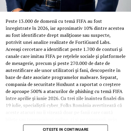
materiale rezistente
Spre diferență de o locuință obișnuită, o cameră de hotel
Peste 13.000 de domenii cu temă FIFA au fost
trece printr-un ciclu de utilizare intensă: oaspeți diferiți,
înregistrate ȋn 2026, iar aproximativ 10% dintre acestea
bagaje trase pe roți, curățenie zilnică, uneori mai multe
au fost identificate drept malițioase sau suspecte,
rezervări consecutive în aceeași săptămână. Această
potrivit unei analize realizate de FortiGuard Labs.
frecvență ridicată de utilizare pune presiune reală pe
Aceeași cercetare a identificat peste 1.700 de conturi și
orice suprafață, iar pardoseala este printre primele
canale care imitau FIFA pe rețelele sociale și platformele
elemente afectate vizibil, mai ales în zona din jurul
de mesagerie, precum și peste 270.000 de date de
patului și a ușii de acces.
autentificare ale unor utilizatori și fani, descoperite în
baze de date asociate programelor malware. Separat,
În etapa de renovare sau construcție, administratorii
compania de securitate Hoxhunt a raportat o creștere
care iau în calcul
mocheta trafic intens
pentru zonele
de aproape 500% a atacurilor de phishing cu temă FIFA
cu rotație mare reduc riscul de uzură prematură și de
între aprilie și iunie 2026. Cu trei zile înaintea finalei din
decolorare vizibilă în punctele de trecere frecventă. Este
19 iulie, specialiștii cyber_Folks România avertizează că
o decizie care ține mai puțin de stil și mai mult de
aceste atacuri nu îi vizează doar pe fanii care caută
longevitatea reală a investiției în amenajare, vizibilă abia
bilete sau transmisiuni online, ci și pe companii, prin
după primele sezoane de utilizare intensă.
conturile, dispozitivele și infrastructura digitală
CITESTE IN CONTINUARE