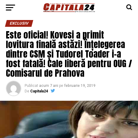
EXCLUSIV
Este oficial! Kovesi a primit
lovitura finală astăzi! Înțelegerea
dintre CSM și Tudorel Toader i-a
fost fatală! Cale liberă pentru OUG /
Comisarul de Prahova
Publicat
acum 7 ani
pe
februarie 19, 2019
De
Capitala24