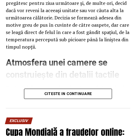
pregătesc pentru ziua următoare și, de multe ori, decid
dacă vor reveni la aceeași unitate sau vor căuta alta la
următoarea călătorie. Decizia se formează adesea din
motive greu de pus în cuvinte de către oaspete, dar care
se leagă direct de felul în care a fost gândit spațiul, de la
temperatura percepută sub picioare până la liniștea din
timpul nopții.
Atmosfera unei camere se
construiește din detalii tactile
Contactul direct cu pardoseala este una dintre primele
senzații fizice pe care le are un oaspete atunci când
CITESTE IN CONTINUARE
intră desculț în cameră, fie dimineața, fie la revenirea de
pe drum, seara târziu. Textura și moliciunea potrivite,
oferite de
mocheta hotel
, pot schimba radical felul în
EXCLUSIV
care este percepută o cameră, chiar dacă restul
Cupa Mondială a fraudelor online:
mobilierului rămâne identic de la o unitate la alta din