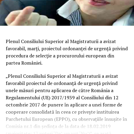
Plenul Consiliului Superior al Magistraturii a avizat
favorabil, marţi, proiectul ordonanţei de urgenţă privind
procedura de selecţie a procurorului european din
partea României.
„Plenul Consiliului Superior al Magistraturii a avizat
favorabil proiectul de ordonanţă de urgenţă privind
unele măsuri pentru aplicarea de către România a
Regulamentului (UE) 2017/1939 al Consiliului din 12
octombrie 2017 de punere în aplicare a unei forme de
cooperare consolidată în ceea ce priveşte instituirea
Parchetului European (EPPO), cu observaţiile însuşite în
Comisia nr.1 din şedinţa de la data de 18.02.2019
(majoritate: 17 voturi ‘Da’, un vot ‘Nu’)”, se arată