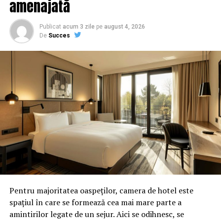
amenajată
o protejează pe Kovesi. Detalii bombă din planurile PSD
împotriva doleanțelor UE / Comisarul de Prahova
Publicat
acum 3 zile
pe
august 4, 2026
NU RATATI
De
Succes
Curs valutar, marți, 19 februarie 2019. Vești proaste de
la BNR pentru românii care vor să schimbe valuta în lei |
Capitala24
Pentru majoritatea oaspeților, camera de hotel este
spațiul în care se formează cea mai mare parte a
amintirilor legate de un sejur. Aici se odihnesc, se