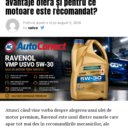
avantaje oferă și pentru ce
motoare este recomandat?
Publicat
acum o zi
pe
august 5, 2026
De
native
Atunci când vine vorba despre alegerea unui ulei de
motor premium, Ravenol este unul dintre numele care
apar tot mai des în recomandările mecanicilor, ale