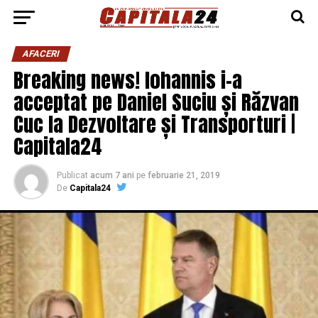
AFACERI
Breaking news! Iohannis i-a
acceptat pe Daniel Suciu și Răzvan
Cuc la Dezvoltare și Transporturi |
Capitala24
Publicat
acum 7 ani
pe
februarie 21, 2019
De
Capitala24