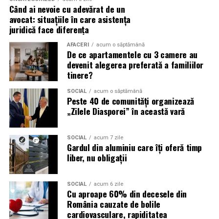
și oportunități pentru orice afacere.
Când ai nevoie cu adevărat de un
Un ulei formulat pentru utilizarea cu DPF contribuie la:
avocat: situațiile în care asistența
(Advertorial)
juridică face diferența
reducerea acumulării de reziduuri;
AFACERI
acum o săptămână
De ce apartamentele cu 3 camere au
protejarea filtrului de particule;
devenit alegerea preferată a familiilor
funcționarea eficientă a sistemului antipoluare.
tinere?
Acest aspect este esențial pentru reducerea riscului
SOCIAL
acum o săptămână
Peste 40 de comunități organizează
unor reparații costisitoare.
„Zilele Diasporei” în această vară
Avantajele Ravenol VMP USVO 5W30
Printre cele mai importante avantaje se numără:
SOCIAL
acum 7 zile
Gardul din aluminiu care îți oferă timp
liber, nu obligații
tehnologie USVO;
stabilitate termică ridicată;
SOCIAL
acum 6 zile
Cu aproape 60% din decesele din
rezistență la oxidare;
România cauzate de bolile
protecție împotriva uzurii;
cardiovasculare, rapiditatea