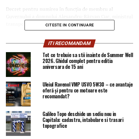
Decret pentru numirea în funcţia de membru al
Guvernului a domnului Alexandru-Răzvan Cuc, ministrul
transporturilor.
CITESTE IN CONTINUARE
ARTICOLE PE ACEIASI TEMA:
PRIMA
ITI RECOMANDAM
URMATORUL
Tot ce trebuie sa stii inainte de Summer Well
Breaking news în tenis! Halep a pierdut / Comisarul de
2026. Ghidul complet pentru editia
Prahova – Comisarul de Prahova
aniversara de 15 ani
NU RATATI
Veşti proaste pentru toţi românii cu credite! Cresc
Uleiul Ravenol VMP USVO 5W30 – ce avantaje
dobânzile! Catastrofa anunţată de bănci! / Comisarul de
oferă și pentru ce motoare este
Prahova – Comisarul de Prahova
recomandat?
Galileo Topo deschide un sediu nou in
Capitala: cadastru, intabulare si trasari
topografice