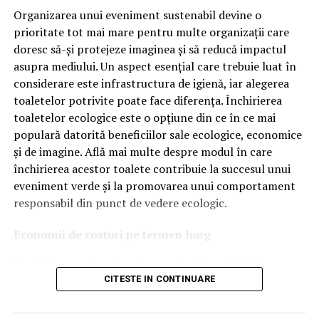
tehnologiile proprii și pentru numărul mare de aprobări
Organizarea unui eveniment sustenabil devine o
OEM.
prioritate tot mai mare pentru multe organizații care
doresc să-și protejeze imaginea și să reducă impactul
Ce înseamnă Ravenol VMP?
asupra mediului. Un aspect esențial care trebuie luat în
considerare este infrastructura de igienă, iar alegerea
Denumirea
VMP
identifică o gamă de uleiuri dezvoltate
toaletelor potrivite poate face diferența. Închirierea
pentru motoare moderne care necesită performanțe
toaletelor ecologice este o opțiune din ce în ce mai
ridicate și compatibilitate cu numeroase specificații ale
populară datorită beneficiilor sale ecologice, economice
constructorilor auto.
și de imagine. Află mai multe despre modul în care
Acest produs este destinat în special motoarelor
închirierea acestor toalete contribuie la succesul unui
moderne pe benzină și diesel, inclusiv celor echipate cu:
eveniment verde și la promovarea unui comportament
responsabil din punct de vedere ecologic.
turbocompresor;
Economii de costuri pe termen lung
filtru de particule DPF;
Unul dintre cele mai mari avantaje ale activității
catalizatoare moderne;
CITESTE IN CONTINUARE
de
închiriere toalete ecologice
este economia de costuri.
sisteme Start-Stop.
Deși există un cost inițial pentru închirierea acestora, pe
termen lung, aceasta este o opțiune mai rentabilă decât
Ce înseamnă USVO?