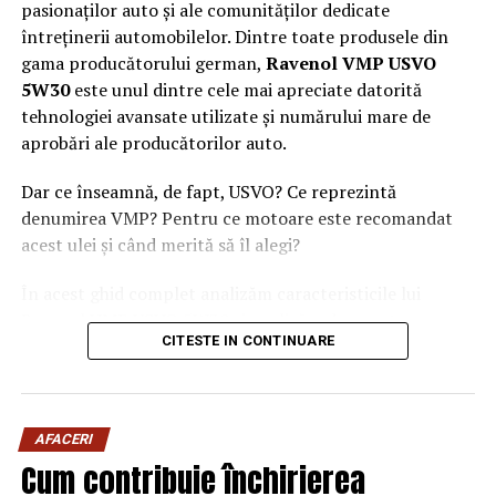
pasionaților auto și ale comunităților dedicate
întreținerii automobilelor. Dintre toate produsele din
gama producătorului german,
Ravenol VMP USVO
5W30
este unul dintre cele mai apreciate datorită
tehnologiei avansate utilizate și numărului mare de
aprobări ale producătorilor auto.
Dar ce înseamnă, de fapt, USVO? Ce reprezintă
denumirea VMP? Pentru ce motoare este recomandat
acest ulei și când merită să îl alegi?
În acest ghid complet analizăm caracteristicile lui
Ravenol VMP USVO 5W30 și explicăm de ce este
CITESTE IN CONTINUARE
considerat unul dintre cele mai performante uleiuri de
motor disponibile în prezent.
Ce este Ravenol?
AFACERI
Ravenol este un producător german de lubrifianți
Cum contribuie închirierea
fondat în anul 1946 și recunoscut la nivel internațional