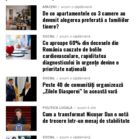
Campaniile de phishing asociate evenimentelor
AFACERI
acum o săptămână
importante profită de interesul public ridicat, de
De ce apartamentele cu 3 camere au
presiunea timpului și de teama utilizatorilor că ar putea
devenit alegerea preferată a familiilor
pierde o ofertă sau o oportunitate. Mesajele care anunță
tinere?
ultimele bilete disponibile, acces limitat la o transmisie
SOCIAL
acum o săptămână
sau câștigarea unui premiu pot determina utilizatorii să
Cu aproape 60% din decesele din
reacționeze înainte de a verifica sursa.
România cauzate de bolile
cardiovasculare, rapiditatea
Turneul se încheie pe 19 iulie, iar specialiștii anticipează
diagnosticului în urgențe devine o
o intensificare a activității frauduloase în perioada
prioritate națională
finalei. Printre cele mai utilizate pretexte se numără
SOCIAL
acum o săptămână
transmisiunile pirat, biletele revândute, pariurile,
Peste 40 de comunități organizează
tombolele, concursurile și falsele oferte de călătorie.
„Zilele Diasporei” în această vară
Pentru a răspunde riscurilor tot mai complexe,
POLITICĂ LOCALĂ
acum 6 zile
cyber_Folks a lansat la finalul lunii iunie robo_Folks,
Cum a transformat Nicușor Dan o notă
primul asistent AI integrat într-un panou de hosting
de trecere într-un mesaj de stabilitate
din România. Acesta poate efectua, la cererea
utilizatorului, un audit al securității site-ului, care
SOCIAL
acum o săptămână