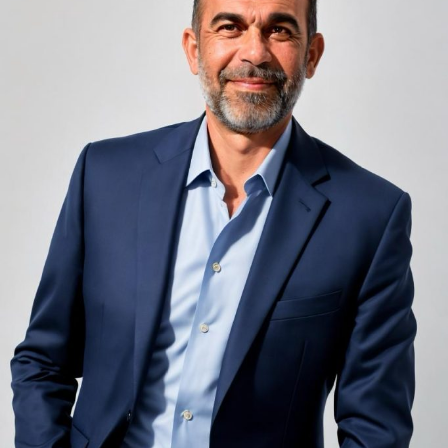
infinit de groși din motive practice și economice.
Zgomotul pașilor din camera de sus sau din coridorul
adiacent rămâne una dintre cele mai frecvente
nemulțumiri semnalate de oaspeți în recenziile online,
chiar și la unități altfel apreciate pentru servicii și
locație. De multe ori, oaspeții nu identifică pardoseala
drept sursa reală a problemei, ci descriu simplu senzația
de spațiu zgomotos sau agitat.
Pardoseala joacă un rol important în absorbția acestor
sunete, mai ales în zonele de trecere frecventă dintre
cameră și baie sau dintre pat și fereastră. Un material cu
proprietăți fonoabsorbante bune reduce transmiterea
zgomotului către camerele vecine și către etajele
inferioare, un aspect esențial mai ales în clădirile mai
vechi, cu structuri care nu au fost proiectate inițial
pentru izolare fonică performantă.