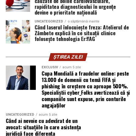
cauzate de bolile cardiovasculare,
introducă parola pe o pagină clonată. În acel moment,
rapiditatea diagnosticului în urgențe
vigilența utilizatorului rămâne prima linie de apărare”,
devine o prioritate națională
explică Horațiu Șimon, Chief Technology Officer
UNCATEGORIZED
o săptămână inainte
cyber_Folks România.
Când laserul înlocuiește freza: Atelierul de
Zâmbete explică în ce situații clinice
folosește tehnologia Er:YAG
Subiectul a fost semnalat și de FBI, care a inclus în
informările din ultima lună amenințările asociate
turneului, de la fraude online și furtul datelor până la
ȘTIREA ZILEI
operațiuni de dezinformare.
EXCLUSIV
acum 5 zile
Cupa Mondială a fraudelor online: peste
Avertismentele publice s-au concentrat în principal
13.000 de domenii cu temă FIFA și
asupra fanilor și infrastructurii orașelor gazdă, însă
phishing în creștere cu aproape 500%.
specialiștii atrag atenția că firmele pot fi afectate
Specialiștii cyber_Folks avertizează că și
inclusiv atunci când nu au nicio legătură directă cu
companiile sunt expuse, prin conturile
industria sportului, turismului sau vânzarea de bilete.
angajaților
UNCATEGORIZED
acum 5 zile
Atacurile sunt mai eficiente în contextul
Când ai nevoie cu adevărat de un
evenimentelor globale
avocat: situațiile în care asistența
juridică face diferența