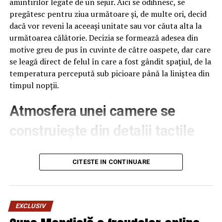
amintirilor legate de un sejur. Aici se odihnesc, se
pregătesc pentru ziua următoare și, de multe ori, decid
dacă vor reveni la aceeași unitate sau vor căuta alta la
următoarea călătorie. Decizia se formează adesea din
motive greu de pus în cuvinte de către oaspete, dar care
se leagă direct de felul în care a fost gândit spațiul, de la
temperatura percepută sub picioare până la liniștea din
timpul nopții.
Atmosfera unei camere se
construiește din detalii tactile
Contactul direct cu pardoseala este una dintre primele
senzații fizice pe care le are un oaspete atunci când
CITESTE IN CONTINUARE
intră desculț în cameră, fie dimineața, fie la revenirea de
pe drum, seara târziu. Textura și moliciunea potrivite,
oferite de
mocheta hotel
, pot schimba radical felul în
EXCLUSIV
care este percepută o cameră, chiar dacă restul