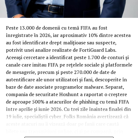
Rotația rapidă a oaspeților cere
materiale rezistente
Spre diferență de o locuință obișnuită, o cameră de hotel
Peste 13.000 de domenii cu temă FIFA au fost
trece printr-un ciclu de utilizare intensă: oaspeți diferiți,
înregistrate ȋn 2026, iar aproximativ 10% dintre acestea
bagaje trase pe roți, curățenie zilnică, uneori mai multe
au fost identificate drept malițioase sau suspecte,
rezervări consecutive în aceeași săptămână. Această
potrivit unei analize realizate de FortiGuard Labs.
frecvență ridicată de utilizare pune presiune reală pe
Aceeași cercetare a identificat peste 1.700 de conturi și
orice suprafață, iar pardoseala este printre primele
canale care imitau FIFA pe rețelele sociale și platformele
elemente afectate vizibil, mai ales în zona din jurul
de mesagerie, precum și peste 270.000 de date de
patului și a ușii de acces.
autentificare ale unor utilizatori și fani, descoperite în
baze de date asociate programelor malware. Separat,
În etapa de renovare sau construcție, administratorii
compania de securitate Hoxhunt a raportat o creștere
care iau în calcul
mocheta trafic intens
pentru zonele
de aproape 500% a atacurilor de phishing cu temă FIFA
cu rotație mare reduc riscul de uzură prematură și de
între aprilie și iunie 2026. Cu trei zile înaintea finalei din
decolorare vizibilă în punctele de trecere frecventă. Este
19 iulie, specialiștii cyber_Folks România avertizează că
o decizie care ține mai puțin de stil și mai mult de
aceste atacuri nu îi vizează doar pe fanii care caută
longevitatea reală a investiției în amenajare, vizibilă abia
bilete sau transmisiuni online, ci și pe companii, prin
după primele sezoane de utilizare intensă.