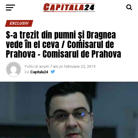
EXCLUSIV
S-a trezit din pumni şi Dragnea
vede în el ceva / Comisarul de
Prahova – Comisarul de Prahova
Publicat
acum 7 ani
pe
februarie 22, 2019
De
Capitala24