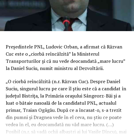
Preşedintele PNL, Ludovic Orban, a afirmat că Răzvan
Cuc este o „ciorbă reîncălzită” la Ministerul
Transporturilor şi că nu vede deocamdată „mare lucru”
la Daniel Suciu, numit ministru al Dezvoltării.
„O ciorbă reîncălzită (n.r. Răzvan Cuc). Despre Daniel
Suciu, singurul lucru pe care îl ştiu este că a candidat în
judeţul Bistriţa, la Primăria oraşului Sângeorz-Băi şi a
luat o bătaie nasoală de la candidatul PNL, actualul
primar, Traian Ogâgău. După ce a încasat-o, s-a trezit
din pumni şi Dragnea vede în el ceva, nu ştiu ce poate
vedea în el, eu deocamdată nu văd mare lucru. (…)
Posibil (n.r. să vadă ochii albaştri ai lui Vasile Dîncu), mai