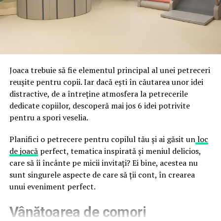
fraude care exploatează încrederea în brand.
astfel încât confortul și estetica să funcționeze
împreună, nu în tensiune una cu cealaltă, pe toată
Directoratul Național de Securitate Cibernetică (DNSC)
durata de viață a amenajării, indiferent de câte sezoane
a avertizat, la rândul său, asupra amenințărilor asociate
trec de la deschiderea propriu-zisă a hotelului.
Cupei Mondiale FIFA 2026, de la site-uri și concursuri
false până la tentative de furt al datelor personale și
financiare. Instituția recomandă verificarea atentă a
Joaca trebuie să fie elementul principal al unei petreceri
sursei mesajelor și raportarea incidentelor la numărul
reușite pentru copii. Iar dacă ești în căutarea unor idei
unic 1911.
distractive, de a întreține atmosfera la petrecerile
dedicate copiilor, descoperă mai jos 6 idei potrivite
Campaniile identificate în ultimele săptămâni folosesc
pentru a spori veselia.
site-uri care imită platformele oficiale FIFA, aplicații
false de streaming, coduri QR malițioase și mesaje care
Planifici o petrecere pentru copilul tău și ai găsit un
loc
promit bilete, rambursări, premii sau acces gratuit la
de joacă
perfect, tematica inspirată și meniul delicios,
meciuri. FBI a emis în luna mai un avertisment privind
care să îi încânte pe micii invitați? Ei bine, acestea nu
site-urile care clonează platforma oficială prin
sunt singurele aspecte de care să ții cont, în crearea
modificări minore ale denumirii domeniului, precum
unui eveniment perfect.
introducerea sau schimbarea unei singure litere, pentru
Vânătoarea de comori
a colecta date personale și bancare.