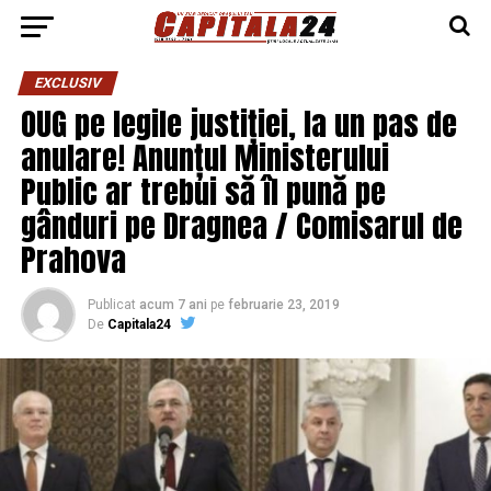
EXCLUSIV
OUG pe legile justiției, la un pas de
anulare! Anunțul Ministerului
Public ar trebui să îl pună pe
gânduri pe Dragnea / Comisarul de
Prahova
Publicat
acum 7 ani
pe
februarie 23, 2019
De
Capitala24