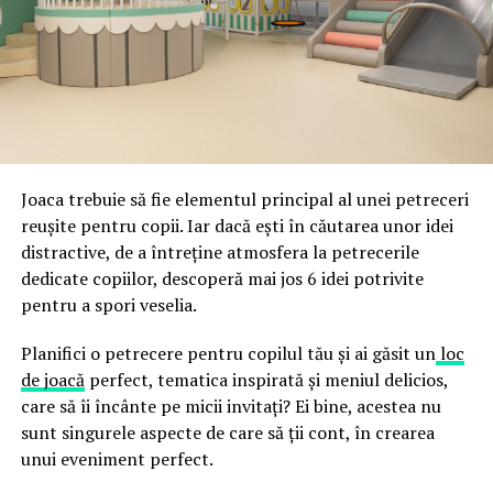
ceea ce crește riscul de email spoofing, phishing și
acestor decizii tehnice cu identitatea vizuală a unității,
fraude care exploatează încrederea în brand.
astfel încât confortul și estetica să funcționeze
împreună, nu în tensiune una cu cealaltă, pe toată
Directoratul Național de Securitate Cibernetică (DNSC)
durata de viață a amenajării, indiferent de câte sezoane
a avertizat, la rândul său, asupra amenințărilor asociate
trec de la deschiderea propriu-zisă a hotelului.
Cupei Mondiale FIFA 2026, de la site-uri și concursuri
false până la tentative de furt al datelor personale și
financiare. Instituția recomandă verificarea atentă a
Joaca trebuie să fie elementul principal al unei petreceri
sursei mesajelor și raportarea incidentelor la numărul
reușite pentru copii. Iar dacă ești în căutarea unor idei
unic 1911.
distractive, de a întreține atmosfera la petrecerile
dedicate copiilor, descoperă mai jos 6 idei potrivite
Campaniile identificate în ultimele săptămâni folosesc
pentru a spori veselia.
site-uri care imită platformele oficiale FIFA, aplicații
false de streaming, coduri QR malițioase și mesaje care
Planifici o petrecere pentru copilul tău și ai găsit un
loc
promit bilete, rambursări, premii sau acces gratuit la
de joacă
perfect, tematica inspirată și meniul delicios,
meciuri. FBI a emis în luna mai un avertisment privind
care să îi încânte pe micii invitați? Ei bine, acestea nu
site-urile care clonează platforma oficială prin
sunt singurele aspecte de care să ții cont, în crearea
modificări minore ale denumirii domeniului, precum
unui eveniment perfect.
introducerea sau schimbarea unei singure litere, pentru