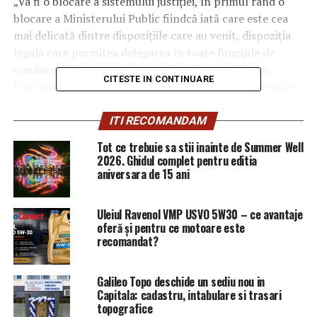
„Va fi o blocare a sistemului justiţiei, în primul rând o
blocare a Ministerului Public fiindcă iată care este cea
mai delicată dintre dispoziţiile care au venit, dispoziţia
legală care permitea delegarea în toate funcţiile de
conducere în care numirea se face de preşedintele
CITESTE IN CONTINUARE
României a fost eliminată să nu se mai poate face niciun
fel de delegare pe aceste funcţii de conducere, or
delegarea era menită tocmai pentru a genera soluţii
ITI RECOMANDAM
rapide în situaţii de urgenţă. (…) Va fi o blocare. Să
Tot ce trebuie sa stii inainte de Summer Well
vedem, dacă nu funcţionează instituţia, cum vor putea fi
2026. Ghidul complet pentru editia
instrumentate dosarele. Cine va explica de ce s-a
aniversara de 15 ani
prescris o anumită faptă într-un anumit dosar, dacă
dosarele nu sunt instrumentate şi instituţia Ministerului
Uleiul Ravenol VMP USVO 5W30 – ce avantaje
Public nu funcţionează?”, a afirmat Lazăr.
oferă și pentru ce motoare este
recomandat?
El a spus că Ministerul Public analizează dispoziţiile
legale care ar putea fi neconstituţionale.
Galileo Topo deschide un sediu nou in
Capitala: cadastru, intabulare si trasari
„Cineva trebuie să observe. Suntem într-un stat de
topografice