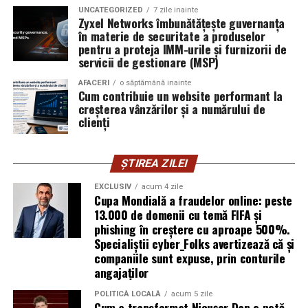
exploatează doar serverele, ci mai ales oamenii. Niciun
UNCATEGORIZED
7 zile inainte
furnizor de hosting nu poate opri un utilizator să își
Zyxel Networks îmbunătățește guvernanța
în materie de securitate a produselor
introducă parola pe o pagină clonată. În acel moment,
pentru a proteja IMM-urile și furnizorii de
vigilența utilizatorului rămâne prima linie de apărare”,
servicii de gestionare (MSP)
explică Horațiu Șimon, Chief Technology Officer
cyber_Folks România.
AFACERI
o săptămână inainte
Cum contribuie un website performant la
creșterea vânzărilor și a numărului de
Subiectul a fost semnalat și de FBI, care a inclus în
clienți
informările din ultima lună amenințările asociate
turneului, de la fraude online și furtul datelor până la
ȘTIREA ZILEI
operațiuni de dezinformare.
EXCLUSIV
acum 4 zile
Avertismentele publice s-au concentrat în principal
Cupa Mondială a fraudelor online: peste
asupra fanilor și infrastructurii orașelor gazdă, însă
13.000 de domenii cu temă FIFA și
phishing în creștere cu aproape 500%.
specialiștii atrag atenția că firmele pot fi afectate
Specialiștii cyber_Folks avertizează că și
inclusiv atunci când nu au nicio legătură directă cu
companiile sunt expuse, prin conturile
industria sportului, turismului sau vânzarea de bilete.
angajaților
Atacurile sunt mai eficiente în contextul
POLITICĂ LOCALĂ
acum 5 zile
Cum a transformat Nicușor Dan o notă