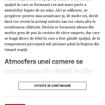
spațiul în care se formează cea mai mare parte a
amintirilor legate de un sejur. Aici se odihnesc, se
pregătesc pentru ziua următoare și, de multe ori, decid
dacă vor reveni la aceeași unitate sau vor căuta alta la
următoarea călătorie. Decizia se formează adesea din
motive greu de pus în cuvinte de către oaspete, dar care
se leagă direct de felul în care a fost gândit spațiul, de la
temperatura percepută sub picioare până la liniștea din
timpul nopții.
Atmosfera unei camere se
construiește din detalii tactile
Contactul direct cu pardoseala este una dintre primele
senzații fizice pe care le are un oaspete atunci când
CITESTE IN CONTINUARE
intră desculț în cameră, fie dimineața, fie la revenirea de
pe drum, seara târziu. Textura și moliciunea potrivite,
oferite de
mocheta hotel
, pot schimba radical felul în