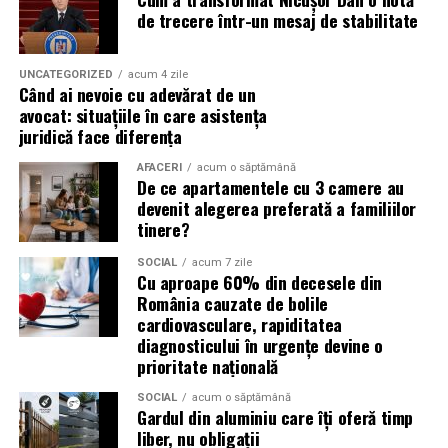
evenimentelor globale
de trecere într-un mesaj de stabilitate
Campaniile de phishing asociate evenimentelor
importante profită de interesul public ridicat, de
UNCATEGORIZED
acum 4 zile
Când ai nevoie cu adevărat de un
presiunea timpului și de teama utilizatorilor că ar putea
avocat: situațiile în care asistența
pierde o ofertă sau o oportunitate. Mesajele care anunță
juridică face diferența
ultimele bilete disponibile, acces limitat la o transmisie
sau câștigarea unui premiu pot determina utilizatorii să
AFACERI
acum o săptămână
De ce apartamentele cu 3 camere au
reacționeze înainte de a verifica sursa.
devenit alegerea preferată a familiilor
tinere?
Turneul se încheie pe 19 iulie, iar specialiștii anticipează
o intensificare a activității frauduloase în perioada
SOCIAL
acum 7 zile
Cu aproape 60% din decesele din
finalei. Printre cele mai utilizate pretexte se numără
România cauzate de bolile
transmisiunile pirat, biletele revândute, pariurile,
cardiovasculare, rapiditatea
tombolele, concursurile și falsele oferte de călătorie.
diagnosticului în urgențe devine o
prioritate națională
Pentru a răspunde riscurilor tot mai complexe,
cyber_Folks a lansat la finalul lunii iunie robo_Folks,
SOCIAL
acum o săptămână
Gardul din aluminiu care îți oferă timp
primul asistent AI integrat într-un panou de hosting
liber, nu obligații
din România. Acesta poate efectua, la cererea