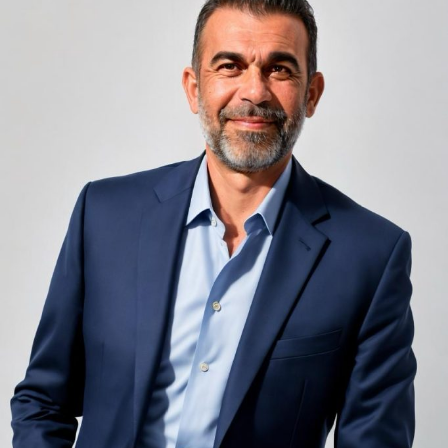
Camerele de hotel sunt, prin natura lor, spații apropiate
unele de altele, separate de pereți care nu pot fi făcuți
infinit de groși din motive practice și economice.
Zgomotul pașilor din camera de sus sau din coridorul
adiacent rămâne una dintre cele mai frecvente
nemulțumiri semnalate de oaspeți în recenziile online,
chiar și la unități altfel apreciate pentru servicii și
locație. De multe ori, oaspeții nu identifică pardoseala
drept sursa reală a problemei, ci descriu simplu senzația
de spațiu zgomotos sau agitat.
Pardoseala joacă un rol important în absorbția acestor
sunete, mai ales în zonele de trecere frecventă dintre
cameră și baie sau dintre pat și fereastră. Un material cu
proprietăți fonoabsorbante bune reduce transmiterea
zgomotului către camerele vecine și către etajele
inferioare, un aspect esențial mai ales în clădirile mai
vechi, cu structuri care nu au fost proiectate inițial
pentru izolare fonică performantă.