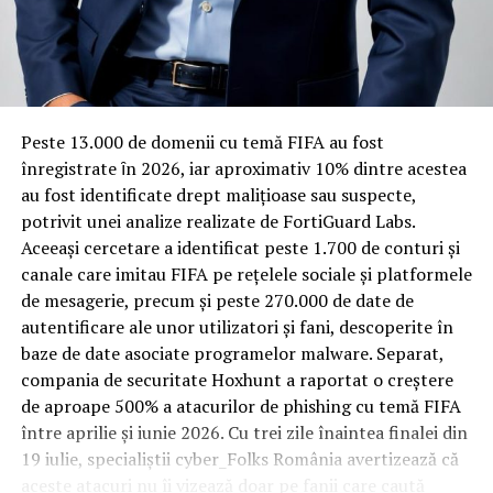
Rotația rapidă a oaspeților cere
materiale rezistente
Spre diferență de o locuință obișnuită, o cameră de hotel
Peste 13.000 de domenii cu temă FIFA au fost
trece printr-un ciclu de utilizare intensă: oaspeți diferiți,
înregistrate ȋn 2026, iar aproximativ 10% dintre acestea
bagaje trase pe roți, curățenie zilnică, uneori mai multe
au fost identificate drept malițioase sau suspecte,
rezervări consecutive în aceeași săptămână. Această
potrivit unei analize realizate de FortiGuard Labs.
frecvență ridicată de utilizare pune presiune reală pe
Aceeași cercetare a identificat peste 1.700 de conturi și
orice suprafață, iar pardoseala este printre primele
canale care imitau FIFA pe rețelele sociale și platformele
elemente afectate vizibil, mai ales în zona din jurul
de mesagerie, precum și peste 270.000 de date de
patului și a ușii de acces.
autentificare ale unor utilizatori și fani, descoperite în
baze de date asociate programelor malware. Separat,
În etapa de renovare sau construcție, administratorii
compania de securitate Hoxhunt a raportat o creștere
care iau în calcul
mocheta trafic intens
pentru zonele
de aproape 500% a atacurilor de phishing cu temă FIFA
cu rotație mare reduc riscul de uzură prematură și de
între aprilie și iunie 2026. Cu trei zile înaintea finalei din
decolorare vizibilă în punctele de trecere frecventă. Este
19 iulie, specialiștii cyber_Folks România avertizează că
o decizie care ține mai puțin de stil și mai mult de
aceste atacuri nu îi vizează doar pe fanii care caută