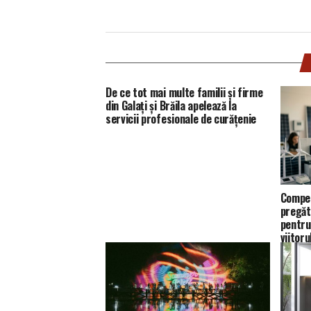
De ce tot mai multe familii și firme
din Galați și Brăila apelează la
servicii profesionale de curățenie
Compet
pregăt
pentru
viitoru