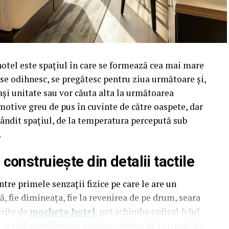
hotel este spațiul în care se formează cea mai mare
i se odihnesc, se pregătesc pentru ziua următoare și,
ași unitate sau vor căuta alta la următoarea
motive greu de pus în cuvinte de către oaspete, dar
t gândit spațiul, de la temperatura percepută sub
.
onstruiește din detalii tactile
tre primele senzații fizice pe care le are un
, fie dimineața, fie la revenirea de pe drum, seara
erite de
mocheta hotel
, pot schimba radical felul
ă restul mobilierului rămâne identic de la o unitate