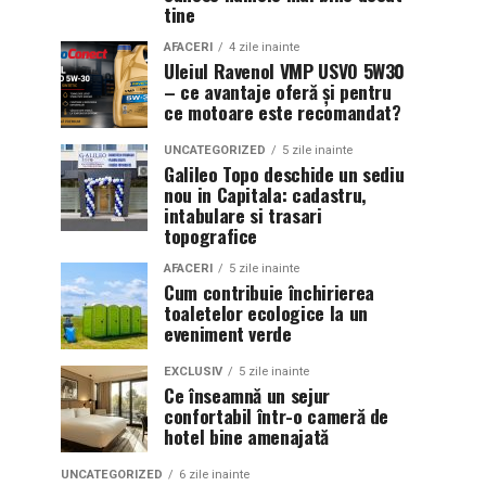
tine
AFACERI
4 zile inainte
Uleiul Ravenol VMP USVO 5W30
– ce avantaje oferă și pentru
ce motoare este recomandat?
UNCATEGORIZED
5 zile inainte
Galileo Topo deschide un sediu
nou in Capitala: cadastru,
intabulare si trasari
topografice
AFACERI
5 zile inainte
Cum contribuie închirierea
toaletelor ecologice la un
eveniment verde
EXCLUSIV
5 zile inainte
Ce înseamnă un sejur
confortabil într-o cameră de
hotel bine amenajată
UNCATEGORIZED
6 zile inainte