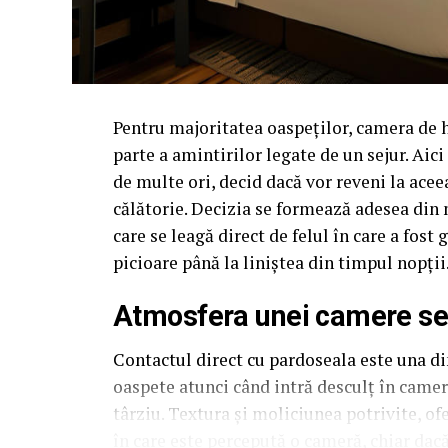
Pentru majoritatea oaspeților, camera de 
parte a amintirilor legate de un sejur. Aic
de multe ori, decid dacă vor reveni la acee
călătorie. Decizia se formează adesea din 
care se leagă direct de felul în care a fos
picioare până la liniștea din timpul nopții
Atmosfera unei camere se c
Contactul direct cu pardoseala este una din
oaspete atunci când intră desculț în cameră
târziu. Textura și moliciunea potrivite, of
în care este percepută o cameră, chiar dac