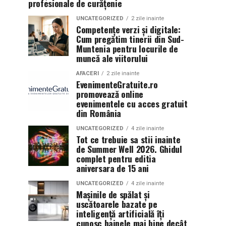
profesionale de curățenie
UNCATEGORIZED
2 zile inainte
Competențe verzi și digitale:
Cum pregătim tinerii din Sud-
Muntenia pentru locurile de
muncă ale viitorului
AFACERI
2 zile inainte
EvenimenteGratuite.ro
promovează online
evenimentele cu acces gratuit
din România
UNCATEGORIZED
4 zile inainte
Tot ce trebuie sa stii inainte
de Summer Well 2026. Ghidul
complet pentru editia
aniversara de 15 ani
UNCATEGORIZED
4 zile inainte
Mașinile de spălat și
uscătoarele bazate pe
inteligență artificială îți
cunosc hainele mai bine decât