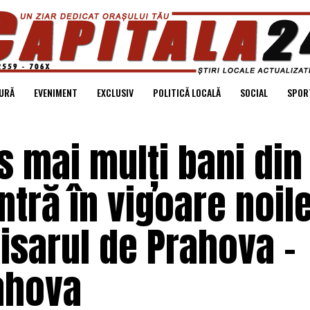
URĂ
EVENIMENT
EXCLUSIV
POLITICĂ LOCALĂ
SOCIAL
SPOR
s mai mulți bani din
ntră în vigoare noil
isarul de Prahova –
ahova