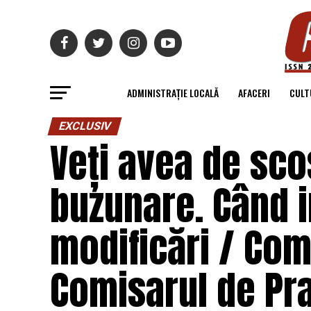
ADMINISTRAȚIE LOCALĂ
AFACERI
CULT
EXCLUSIV
Veți avea de sco
buzunare. Când i
modificări / Com
Comisarul de Pr