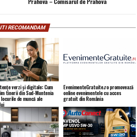
Prahova – Comisarul de Prahova
ITI RECOMANDAM
ențe verzi și digitale: Cum
EvenimenteGratuite.ro promovează
im tinerii din Sud-Muntenia
online evenimentele cu acces
 locurile de muncă ale
gratuit din România
lui