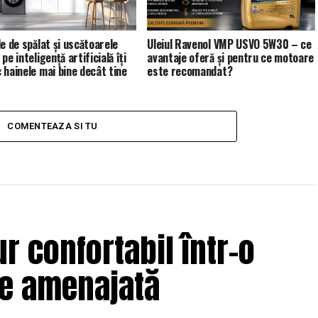
le de spălat și uscătoarele
Uleiul Ravenol VMP USVO 5W30 – ce
pe inteligență artificială îți
avantaje oferă și pentru ce motoare
 hainele mai bine decât tine
este recomandat?
COMENTEAZA SI TU
r confortabil într-o
ne amenajată