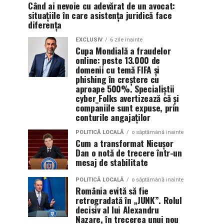
Când ai nevoie cu adevărat de un avocat:
situațiile în care asistența juridică face
diferența
EXCLUSIV
6 zile inainte
Cupa Mondială a fraudelor
online: peste 13.000 de
domenii cu temă FIFA și
phishing în creștere cu
aproape 500%. Specialiștii
cyber_Folks avertizează că și
companiile sunt expuse, prin
conturile angajaților
POLITICĂ LOCALĂ
o săptămână inainte
Cum a transformat Nicușor
Dan o notă de trecere într-un
mesaj de stabilitate
POLITICĂ LOCALĂ
o săptămână inainte
România evită să fie
retrogradată în „JUNK”. Rolul
decisiv al lui Alexandru
Nazare, în trecerea unui nou