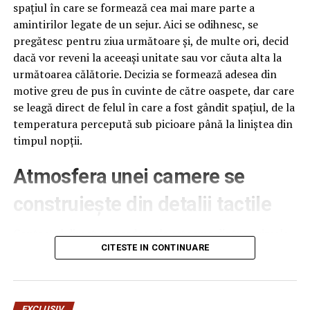
spațiul în care se formează cea mai mare parte a
amintirilor legate de un sejur. Aici se odihnesc, se
pregătesc pentru ziua următoare și, de multe ori, decid
dacă vor reveni la aceeași unitate sau vor căuta alta la
următoarea călătorie. Decizia se formează adesea din
motive greu de pus în cuvinte de către oaspete, dar care
se leagă direct de felul în care a fost gândit spațiul, de la
temperatura percepută sub picioare până la liniștea din
timpul nopții.
Atmosfera unei camere se
construiește din detalii tactile
Contactul direct cu pardoseala este una dintre primele
senzații fizice pe care le are un oaspete atunci când
CITESTE IN CONTINUARE
intră desculț în cameră, fie dimineața, fie la revenirea de
pe drum, seara târziu. Textura și moliciunea potrivite,
oferite de
mocheta hotel
, pot schimba radical felul în
EXCLUSIV