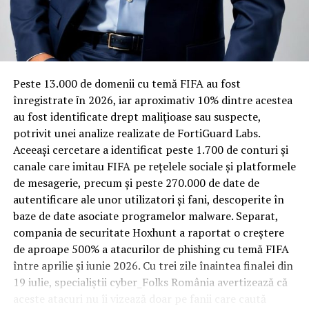
Rotația rapidă a oaspeților cere
materiale rezistente
Spre diferență de o locuință obișnuită, o cameră de hotel
Peste 13.000 de domenii cu temă FIFA au fost
trece printr-un ciclu de utilizare intensă: oaspeți diferiți,
înregistrate ȋn 2026, iar aproximativ 10% dintre acestea
bagaje trase pe roți, curățenie zilnică, uneori mai multe
au fost identificate drept malițioase sau suspecte,
rezervări consecutive în aceeași săptămână. Această
potrivit unei analize realizate de FortiGuard Labs.
frecvență ridicată de utilizare pune presiune reală pe
Aceeași cercetare a identificat peste 1.700 de conturi și
orice suprafață, iar pardoseala este printre primele
canale care imitau FIFA pe rețelele sociale și platformele
elemente afectate vizibil, mai ales în zona din jurul
de mesagerie, precum și peste 270.000 de date de
patului și a ușii de acces.
autentificare ale unor utilizatori și fani, descoperite în
baze de date asociate programelor malware. Separat,
În etapa de renovare sau construcție, administratorii
compania de securitate Hoxhunt a raportat o creștere
care iau în calcul
mocheta trafic intens
pentru zonele
de aproape 500% a atacurilor de phishing cu temă FIFA
cu rotație mare reduc riscul de uzură prematură și de
între aprilie și iunie 2026. Cu trei zile înaintea finalei din
decolorare vizibilă în punctele de trecere frecventă. Este
19 iulie, specialiștii cyber_Folks România avertizează că
o decizie care ține mai puțin de stil și mai mult de
aceste atacuri nu îi vizează doar pe fanii care caută