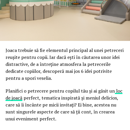
ceea ce crește riscul de email spoofing, phishing și
acestor decizii tehnice cu identitatea vizuală a unității,
fraude care exploatează încrederea în brand.
astfel încât confortul și estetica să funcționeze
împreună, nu în tensiune una cu cealaltă, pe toată
Directoratul Național de Securitate Cibernetică (DNSC)
durata de viață a amenajării, indiferent de câte sezoane
a avertizat, la rândul său, asupra amenințărilor asociate
trec de la deschiderea propriu-zisă a hotelului.
Cupei Mondiale FIFA 2026, de la site-uri și concursuri
false până la tentative de furt al datelor personale și
financiare. Instituția recomandă verificarea atentă a
Joaca trebuie să fie elementul principal al unei petreceri
sursei mesajelor și raportarea incidentelor la numărul
reușite pentru copii. Iar dacă ești în căutarea unor idei
unic 1911.
distractive, de a întreține atmosfera la petrecerile
dedicate copiilor, descoperă mai jos 6 idei potrivite
Campaniile identificate în ultimele săptămâni folosesc
pentru a spori veselia.
site-uri care imită platformele oficiale FIFA, aplicații
false de streaming, coduri QR malițioase și mesaje care
Planifici o petrecere pentru copilul tău și ai găsit un
loc
promit bilete, rambursări, premii sau acces gratuit la
de joacă
perfect, tematica inspirată și meniul delicios,
meciuri. FBI a emis în luna mai un avertisment privind
care să îi încânte pe micii invitați? Ei bine, acestea nu
site-urile care clonează platforma oficială prin
sunt singurele aspecte de care să ții cont, în crearea
modificări minore ale denumirii domeniului, precum
unui eveniment perfect.
introducerea sau schimbarea unei singure litere, pentru