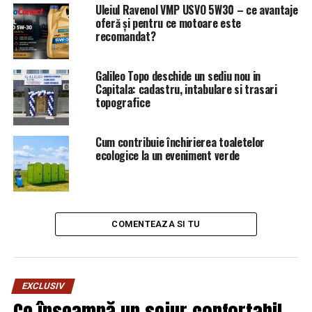
apropiaţi ai celor doi, mai precis naşilor Larisa şi Ovidiu
Uleiul Ravenol VMP USVO 5W30 – ce avantaje
oferă și pentru ce motoare este
Flori.
recomandat?
ARTICOLE PE ACEIASI TEMA:
PRIMA
Galileo Topo deschide un sediu nou in
Capitala: cadastru, intabulare si trasari
URMATORUL
Vești bune despre pensii! Datele oficiale transmise de
topografice
autorități / Comisarul de Prahova – Comisarul de
Prahova
Cum contribuie închirierea toaletelor
ecologice la un eveniment verde
NU RATATI
Poliția demarează o serie de controale fără precedent!
Obiceiul multor români care le poate aduce amenzi
uriașe | Capitala24
COMENTEAZA SI TU
EXCLUSIV
Ce înseamnă un sejur confortabil