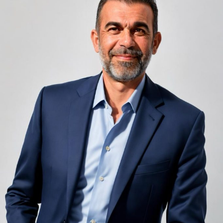
Camerele de hotel sunt, prin natura lor, spații apropiate
unele de altele, separate de pereți care nu pot fi făcuți
infinit de groși din motive practice și economice.
Zgomotul pașilor din camera de sus sau din coridorul
adiacent rămâne una dintre cele mai frecvente
nemulțumiri semnalate de oaspeți în recenziile online,
chiar și la unități altfel apreciate pentru servicii și
locație. De multe ori, oaspeții nu identifică pardoseala
drept sursa reală a problemei, ci descriu simplu senzația
de spațiu zgomotos sau agitat.
Pardoseala joacă un rol important în absorbția acestor
sunete, mai ales în zonele de trecere frecventă dintre
cameră și baie sau dintre pat și fereastră. Un material cu
proprietăți fonoabsorbante bune reduce transmiterea
zgomotului către camerele vecine și către etajele
inferioare, un aspect esențial mai ales în clădirile mai
vechi, cu structuri care nu au fost proiectate inițial
pentru izolare fonică performantă.