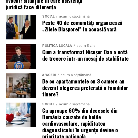
avocat: situațiile în care asistența
juridică face diferența
Campaniile de phishing asociate evenimentelor
SOCIAL
acum o săptămână
importante profită de interesul public ridicat, de
Peste 40 de comunități organizează
presiunea timpului și de teama utilizatorilor că ar putea
„Zilele Diasporei” în această vară
pierde o ofertă sau o oportunitate. Mesajele care anunță
ultimele bilete disponibile, acces limitat la o transmisie
POLITICĂ LOCALĂ
acum 5 zile
sau câștigarea unui premiu pot determina utilizatorii să
Cum a transformat Nicușor Dan o notă
reacționeze înainte de a verifica sursa.
de trecere într-un mesaj de stabilitate
Turneul se încheie pe 19 iulie, iar specialiștii anticipează
AFACERI
acum o săptămână
o intensificare a activității frauduloase în perioada
De ce apartamentele cu 3 camere au
finalei. Printre cele mai utilizate pretexte se numără
devenit alegerea preferată a familiilor
transmisiunile pirat, biletele revândute, pariurile,
tinere?
tombolele, concursurile și falsele oferte de călătorie.
SOCIAL
acum o săptămână
Cu aproape 60% din decesele din
Pentru a răspunde riscurilor tot mai complexe,
România cauzate de bolile
cyber_Folks a lansat la finalul lunii iunie robo_Folks,
cardiovasculare, rapiditatea
primul asistent AI integrat într-un panou de hosting
diagnosticului în urgențe devine o
din România. Acesta poate efectua, la cererea
prioritate națională