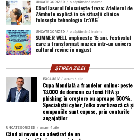
UNCATEGORIZED
o săptămână inainte
furnizor de hosting nu poate opri un utilizator să își
Când laserul înlocuiește freza: Atelierul de
Zâmbete explică în ce situații clinice
introducă parola pe o pagină clonată. În acel moment,
folosește tehnologia Er:YAG
vigilența utilizatorului rămâne prima linie de apărare”,
explică Horațiu Șimon, Chief Technology Officer
UNCATEGORIZED
o săptămână inainte
cyber_Folks România.
SUMMER WELL implineste 15 ani. Festivalul
care a transformat muzica intr-un univers
cultural revine in august
Subiectul a fost semnalat și de FBI, care a inclus în
informările din ultima lună amenințările asociate
turneului, de la fraude online și furtul datelor până la
ȘTIREA ZILEI
operațiuni de dezinformare.
EXCLUSIV
acum 4 zile
Cupa Mondială a fraudelor online: peste
Avertismentele publice s-au concentrat în principal
13.000 de domenii cu temă FIFA și
asupra fanilor și infrastructurii orașelor gazdă, însă
phishing în creștere cu aproape 500%.
specialiștii atrag atenția că firmele pot fi afectate
Specialiștii cyber_Folks avertizează că și
inclusiv atunci când nu au nicio legătură directă cu
companiile sunt expuse, prin conturile
industria sportului, turismului sau vânzarea de bilete.
angajaților
UNCATEGORIZED
acum 4 zile
Atacurile sunt mai eficiente în contextul
Când ai nevoie cu adevărat de un
evenimentelor globale