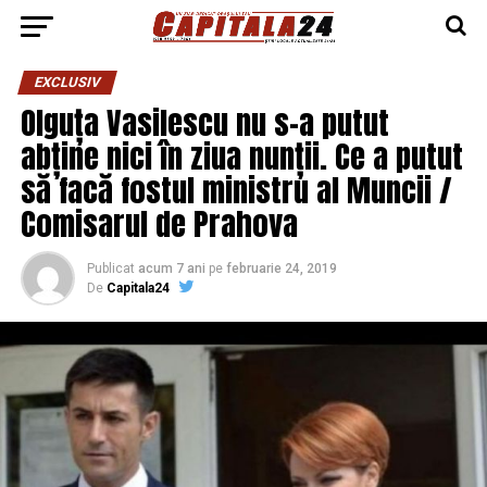
EXCLUSIV
Olguța Vasilescu nu s-a putut
abține nici în ziua nunții. Ce a putut
să facă fostul ministru al Muncii /
Comisarul de Prahova
Publicat
acum 7 ani
pe
februarie 24, 2019
De
Capitala24