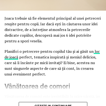
a avertizat, la rândul său, asupra amenințărilor asociate
trec de la deschiderea propriu-zisă a hotelului.
Cupei Mondiale FIFA 2026, de la site-uri și concursuri
false până la tentative de furt al datelor personale și
financiare. Instituția recomandă verificarea atentă a
Joaca trebuie să fie elementul principal al unei petreceri
sursei mesajelor și raportarea incidentelor la numărul
reușite pentru copii. Iar dacă ești în căutarea unor idei
unic 1911.
distractive, de a întreține atmosfera la petrecerile
dedicate copiilor, descoperă mai jos 6 idei potrivite
Campaniile identificate în ultimele săptămâni folosesc
pentru a spori veselia.
site-uri care imită platformele oficiale FIFA, aplicații
false de streaming, coduri QR malițioase și mesaje care
Planifici o petrecere pentru copilul tău și ai găsit un
loc
promit bilete, rambursări, premii sau acces gratuit la
de joacă
perfect, tematica inspirată și meniul delicios,
meciuri. FBI a emis în luna mai un avertisment privind
care să îi încânte pe micii invitați? Ei bine, acestea nu
site-urile care clonează platforma oficială prin
sunt singurele aspecte de care să ții cont, în crearea
modificări minore ale denumirii domeniului, precum
unui eveniment perfect.
introducerea sau schimbarea unei singure litere, pentru
Vânătoarea de comori
a colecta date personale și bancare.
Un singur grup de atacatori, denumit „Ghost Stadium”
Vânătoarea de comori este irezistibilă la orice vârstă, iar
de cercetătorii în securitate, ar opera peste 300 de
pentru copii este una dintre cele mai distractive
CITESTE IN CONTINUARE