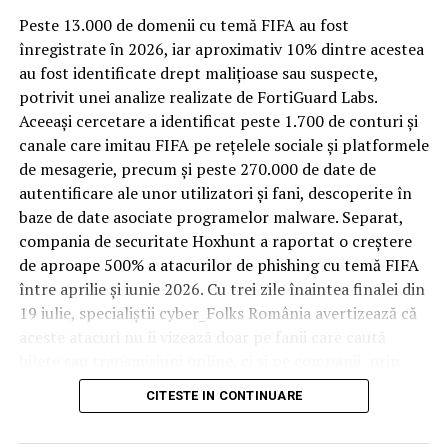
Spre diferență de o locuință obișnuită, o cameră de hotel
Peste 13.000 de domenii cu temă FIFA au fost
trece printr-un ciclu de utilizare intensă: oaspeți diferiți,
înregistrate ȋn 2026, iar aproximativ 10% dintre acestea
bagaje trase pe roți, curățenie zilnică, uneori mai multe
au fost identificate drept malițioase sau suspecte,
rezervări consecutive în aceeași săptămână. Această
potrivit unei analize realizate de FortiGuard Labs.
frecvență ridicată de utilizare pune presiune reală pe
Aceeași cercetare a identificat peste 1.700 de conturi și
orice suprafață, iar pardoseala este printre primele
canale care imitau FIFA pe rețelele sociale și platformele
elemente afectate vizibil, mai ales în zona din jurul
de mesagerie, precum și peste 270.000 de date de
patului și a ușii de acces.
autentificare ale unor utilizatori și fani, descoperite în
baze de date asociate programelor malware. Separat,
În etapa de renovare sau construcție, administratorii
compania de securitate Hoxhunt a raportat o creștere
care iau în calcul
mocheta trafic intens
pentru zonele
de aproape 500% a atacurilor de phishing cu temă FIFA
cu rotație mare reduc riscul de uzură prematură și de
între aprilie și iunie 2026. Cu trei zile înaintea finalei din
decolorare vizibilă în punctele de trecere frecventă. Este
19 iulie, specialiștii cyber_Folks România avertizează că
o decizie care ține mai puțin de stil și mai mult de
aceste atacuri nu îi vizează doar pe fanii care caută
longevitatea reală a investiției în amenajare, vizibilă abia
bilete sau transmisiuni online, ci și pe companii, prin
după primele sezoane de utilizare intensă.
conturile, dispozitivele și infrastructura digitală
CITESTE IN CONTINUARE
utilizate de angajați.
Un sejur care rămâne în