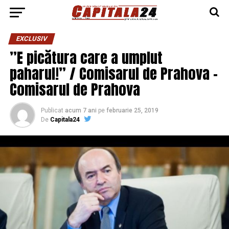
EXCLUSIV
”E picătura care a umplut
paharul!” / Comisarul de Prahova –
Comisarul de Prahova
Publicat
acum 7 ani
pe
februarie 25, 2019
De
Capitala24