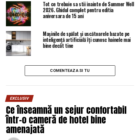
milionar la 19 ani! Povestea lui Sebastian Dobrincu,
Tot ce trebuie sa stii inainte de Summer Well
eroul digital al generației de mâine! / Comisarul de
2026. Ghidul complet pentru editia
Prahova
aniversara de 15 ani
NU RATATI
Alertă medicală! Informații importante despre aspirină.
Mașinile de spălat și uscătoarele bazate pe
Multi români fac un lucru extrem de periculos /
inteligență artificială îți cunosc hainele mai
Comisarul de Prahova
bine decât tine
COMENTEAZA SI TU
EXCLUSIV
Ce înseamnă un sejur confortabil
într-o cameră de hotel bine
amenajată