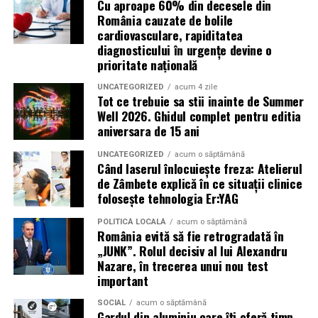
Cu aproape 60% din decesele din
pierde o ofertă sau o oportunitate. Mesajele care anunță
România cauzate de bolile
ultimele bilete disponibile, acces limitat la o transmisie
cardiovasculare, rapiditatea
sau câștigarea unui premiu pot determina utilizatorii să
diagnosticului în urgențe devine o
reacționeze înainte de a verifica sursa.
prioritate națională
UNCATEGORIZED
acum 4 zile
Turneul se încheie pe 19 iulie, iar specialiștii anticipează
Tot ce trebuie sa stii inainte de Summer
o intensificare a activității frauduloase în perioada
Well 2026. Ghidul complet pentru editia
finalei. Printre cele mai utilizate pretexte se numără
aniversara de 15 ani
transmisiunile pirat, biletele revândute, pariurile,
UNCATEGORIZED
acum o săptămână
tombolele, concursurile și falsele oferte de călătorie.
Când laserul înlocuiește freza: Atelierul
de Zâmbete explică în ce situații clinice
Pentru a răspunde riscurilor tot mai complexe,
folosește tehnologia Er:YAG
cyber_Folks a lansat la finalul lunii iunie robo_Folks,
primul asistent AI integrat într-un panou de hosting
POLITICĂ LOCALĂ
acum o săptămână
România evită să fie retrogradată în
din România. Acesta poate efectua, la cererea
„JUNK”. Rolul decisiv al lui Alexandru
utilizatorului, un audit al securității site-ului, care
Nazare, în trecerea unui nou test
include verificarea certificatelor SSL, a configurărilor
important
DNS și a sistemelor SPF, DKIM și DMARC utilizate
SOCIAL
acum o săptămână
pentru protecția e-mailului împotriva uzurpării
Gardul din aluminiu care îți oferă timp