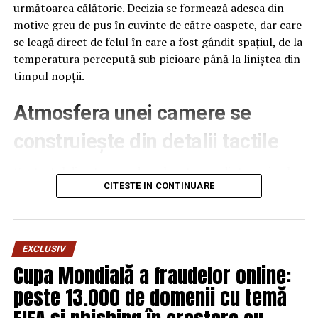
următoarea călătorie. Decizia se formează adesea din
motive greu de pus în cuvinte de către oaspete, dar care
se leagă direct de felul în care a fost gândit spațiul, de la
temperatura percepută sub picioare până la liniștea din
timpul nopții.
Atmosfera unei camere se
construiește din detalii tactile
Contactul direct cu pardoseala este una dintre primele
senzații fizice pe care le are un oaspete atunci când
CITESTE IN CONTINUARE
intră desculț în cameră, fie dimineața, fie la revenirea de
pe drum, seara târziu. Textura și moliciunea potrivite,
oferite de
mocheta hotel
, pot schimba radical felul în
EXCLUSIV
care este percepută o cameră, chiar dacă restul
Cupa Mondială a fraudelor online:
mobilierului rămâne identic de la o unitate la alta din
peste 13.000 de domenii cu temă
același lanț hotelier internațional.