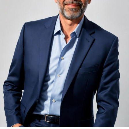
adiacent rămâne una dintre cele mai frecvente
nemulțumiri semnalate de oaspeți în recenziile online,
chiar și la unități altfel apreciate pentru servicii și
locație. De multe ori, oaspeții nu identifică pardoseala
drept sursa reală a problemei, ci descriu simplu senzația
de spațiu zgomotos sau agitat.
Pardoseala joacă un rol important în absorbția acestor
sunete, mai ales în zonele de trecere frecventă dintre
cameră și baie sau dintre pat și fereastră. Un material cu
proprietăți fonoabsorbante bune reduce transmiterea
zgomotului către camerele vecine și către etajele
inferioare, un aspect esențial mai ales în clădirile mai
vechi, cu structuri care nu au fost proiectate inițial
pentru izolare fonică performantă.
Rotația rapidă a oaspeților cere
materiale rezistente