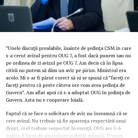
”Unele discuţii prealabile, înainte de şedinţa CSM în care
s-a cerut avizul pentru OUG 7, a fost dacă punem sau nu
pe ordinea de zi avizul pe OUG 7. Am decis că în lipsa
citirii nu putem să dăm un aviz pe picior. Ministrul era
acolo. Mi s-ar fi părut corect să ni se spună că ”faceţi ce
faceţi pentru că peste câteva ore vom avea şedinţa de
Guvern”. Am aflat apoi că s-a adoptat OUG în şedinţa de
Guvern. Asta nu e cooperare loială.
Faptul că se face o solicitare de aviz nu înseamnă că se
cere avizul. Nu trebuie să fie aparenţa respectării unui
drept, ci el trebuie respectat în esenţă. OUG are 5-6
pagini. E lipsa de sinceritate şi dublă măsură. Trecem