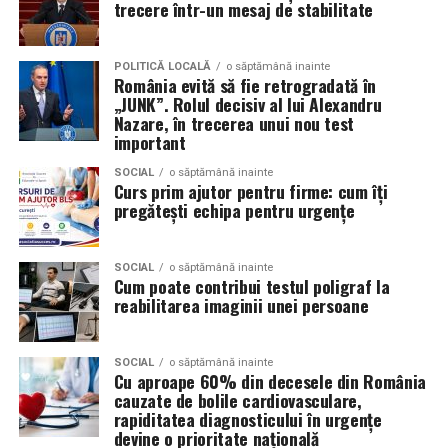
trecere într-un mesaj de stabilitate
Volkswagen;
Aceasta nu doar că îmbunătățește percepția față de
Audi;
eveniment, dar poate și atrage mai mulți participanți
POLITICĂ LOCALĂ
o săptămână inainte
Skoda;
România evită să fie retrogradată în
care sunt interesați de susținerea unor cauze ecologice.
„JUNK”. Rolul decisiv al lui Alexandru
Promovând un eveniment “verde”, organizatorii pot
Seat;
Nazare, în trecerea unui nou test
atrage atenția asupra angajamentului față de protejarea
important
Porsche;
mediului și față de responsabilitatea socială.
SOCIAL
o săptămână inainte
Opel;
Curs prim ajutor pentru firme: cum îți
Participanții vor aprecia cu siguranță faptul că
pregătești echipa pentru urgențe
Ford;
organizatorii au ales să adopte soluții care protejează
natura. De asemenea, acest lucru poate contribui la
Renault și altele.
creșterea reputației evenimentului și la creșterea
SOCIAL
o săptămână inainte
Cum poate contribui testul poligraf la
Compatibilitatea exactă trebuie verificată întotdeauna
numărului de participanți în edițiile viitoare.
reabilitarea imaginii unei persoane
în manualul vehiculului sau în documentația tehnică a
producătorului.
Confortul participanților
SOCIAL
o săptămână inainte
Cu aproape 60% din decesele din România
Este potrivit pentru motoarele diesel?
Deși un eveniment verde presupune economii de costuri
cauzate de bolile cardiovasculare,
și un impact pozitiv asupra mediului, nu trebuie să se
Da.
rapiditatea diagnosticului în urgențe
facă compromisuri în ceea ce privește confortul
devine o prioritate națională