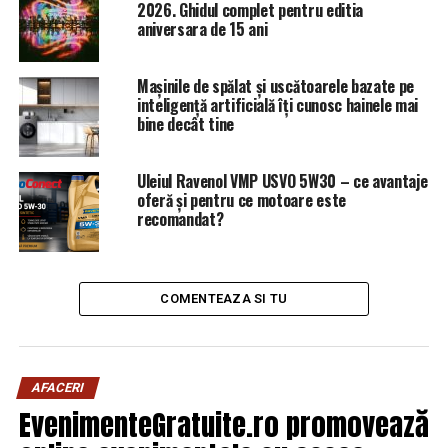
în afaceri! Mare atenție la oamenii din jur, nu toți sunt
2026. Ghidul complet pentru editia
de încredere. Sfatul zilei: Graba strică treaba! |
aniversara de 15 ani
Capitala24
NU RATATI
Mașinile de spălat și uscătoarele bazate pe
Acuzații grave la adresa Laurei Codruța Kovesi! O
inteligență artificială îți cunosc hainele mai
cunoscută judecătoare șterge pe jos cu fosta șefă DNA |
bine decât tine
Capitala24
Uleiul Ravenol VMP USVO 5W30 – ce avantaje
oferă și pentru ce motoare este
recomandat?
COMENTEAZA SI TU
AFACERI
EvenimenteGratuite.ro promovează