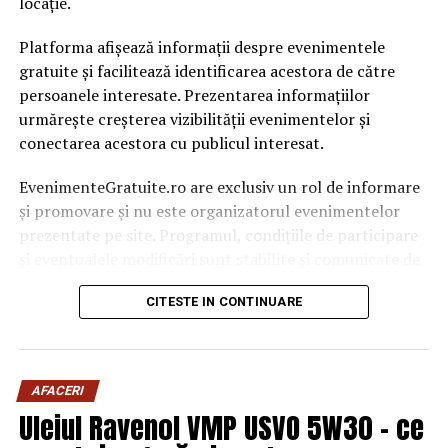
locație.
Platforma afișează informații despre evenimentele
gratuite și facilitează identificarea acestora de către
persoanele interesate. Prezentarea informațiilor
urmărește creșterea vizibilității evenimentelor și
conectarea acestora cu publicul interesat.
EvenimenteGratuite.ro are exclusiv un rol de informare
și promovare și nu este organizatorul evenimentelor
prezentate pe site. Programul, condițiile de participare
și eventualele modificări sunt stabilite și comunicate de
organizatorii fiecărui eveniment.
CITESTE IN CONTINUARE
Publicului îi este recomandată verificarea informațiilor
înainte de participare.
AFACERI
Organizatorii care doresc să crească vizibilitatea unui
Uleiul Ravenol VMP USVO 5W30 – ce
eveniment cu acces gratuit pot solicita o ofertă de
promovare din partea echipei EvenimenteGratuite.ro.