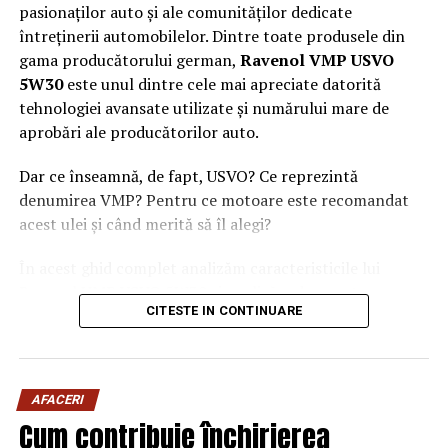
pasionaților auto și ale comunităților dedicate
întreținerii automobilelor. Dintre toate produsele din
gama producătorului german,
Ravenol VMP USVO
5W30
este unul dintre cele mai apreciate datorită
tehnologiei avansate utilizate și numărului mare de
aprobări ale producătorilor auto.
Dar ce înseamnă, de fapt, USVO? Ce reprezintă
denumirea VMP? Pentru ce motoare este recomandat
acest ulei și când merită să îl alegi?
În acest ghid complet analizăm caracteristicile lui
Ravenol VMP USVO 5W30 și explicăm de ce este
CITESTE IN CONTINUARE
considerat unul dintre cele mai performante uleiuri de
motor disponibile în prezent.
Ce este Ravenol?
AFACERI
Ravenol este un producător german de lubrifianți
Cum contribuie închirierea
fondat în anul 1946 și recunoscut la nivel internațional