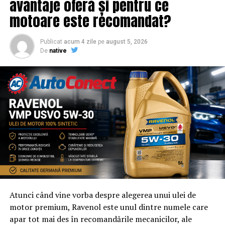
avantaje oferă și pentru ce
Adresa de contact este
salut@evenimentegratuite.ro
.
motoare este recomandat?
Publicat
acum 4 zile
pe
august 5, 2026
De
native
Atunci când vine vorba despre alegerea unui ulei de
motor premium, Ravenol este unul dintre numele care
apar tot mai des în recomandările mecanicilor, ale