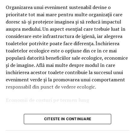
tehnologiile proprii și pentru numărul mare de aprobări
Organizarea unui eveniment sustenabil devine o
OEM.
prioritate tot mai mare pentru multe organizații care
doresc să-și protejeze imaginea și să reducă impactul
Ce înseamnă Ravenol VMP?
asupra mediului. Un aspect esențial care trebuie luat în
considerare este infrastructura de igienă, iar alegerea
Denumirea
VMP
identifică o gamă de uleiuri dezvoltate
toaletelor potrivite poate face diferența. Închirierea
pentru motoare moderne care necesită performanțe
toaletelor ecologice este o opțiune din ce în ce mai
ridicate și compatibilitate cu numeroase specificații ale
populară datorită beneficiilor sale ecologice, economice
constructorilor auto.
și de imagine. Află mai multe despre modul în care
Acest produs este destinat în special motoarelor
închirierea acestor toalete contribuie la succesul unui
moderne pe benzină și diesel, inclusiv celor echipate cu:
eveniment verde și la promovarea unui comportament
responsabil din punct de vedere ecologic.
turbocompresor;
Economii de costuri pe termen lung
filtru de particule DPF;
Unul dintre cele mai mari avantaje ale activității
catalizatoare moderne;
CITESTE IN CONTINUARE
de
închiriere toalete ecologice
este economia de costuri.
sisteme Start-Stop.
Deși există un cost inițial pentru închirierea acestora, pe