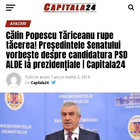
AFACERI
Călin Popescu Tăriceanu rupe
tăcerea! Președintele Senatului
vorbește despre candidatura PSD
ALDE la prezidențiale | Capitala24
Publicat
acum 7 ani
pe
martie 3, 2019
De
Capitala24