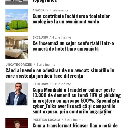
Valoarea 30 indică comportamentul uleiului la
În plus, prin alegerea facilităților ecologice,
AFACERI
4 zile inainte
Cum contribuie închirierea toaletelor
temperatura normală de funcționare a motorului.
organizatorii unui eveniment pot reduce semnificativ
ecologice la un eveniment verde
impactul negativ asupra mediului în comparație cu
Rezultatul este un echilibru foarte bun între protecție și
soluțiile tradiționale, care sunt mult mai dăunătoare
economie de combustibil.
pentru natură. Astfel, toaletele ecologice contribuie la
EXCLUSIV
4 zile inainte
Ce înseamnă un sejur confortabil într-o
promovarea unui comportament responsabil din punct
cameră de hotel bine amenajată
Pentru ce motoare este recomandat Ravenol VMP
de vedere ecologic și ajută la protejarea resurselor
USVO 5W30?
naturale.
Tipul de
ulei de motor Ravenol
VMP USVO 5W30 este
UNCATEGORIZED
5 zile inainte
Când ai nevoie cu adevărat de un avocat: situațiile în
recomandat pentru numeroase motoare moderne care
Impactul pozitiv asupra imaginii evenimentului
care asistența juridică face diferența
necesită un ulei 5W30 cu aprobări OEM specifice.
Alegerea unor soluții ecologice, precum tipul ecologic
EXCLUSIV
5 zile inainte
Cupa Mondială a fraudelor online: peste
În funcție de specificațiile constructorului, poate fi
de toaletă, poate aduce beneficii semnificative imaginii
13.000 de domenii cu temă FIFA și phishing
utilizat pe vehicule ale unor mărci precum:
unui eveniment. Într-o eră în care participanții devin din
în creștere cu aproape 500%. Specialiștii
ce în ce mai conștienți de problemele de mediu,
cyber_Folks avertizează că și companiile
sunt expuse, prin conturile angajaților
organizatorii care aleg să adopte soluții sustenabile, cum
BMW;
ar fi închirierea toaletelor din gama ecologică, pot
POLITICĂ LOCALĂ
6 zile inainte
Mercedes-Benz;
Cum a transformat Nicușor Dan o notă de
câștiga aprecierea publicului.