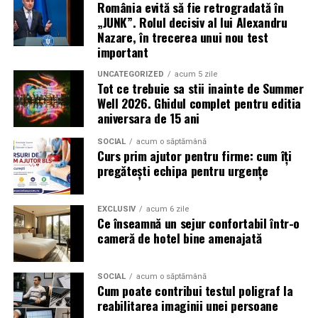
România evită să fie retrogradată în
pierde o ofertă sau o oportunitate. Mesajele care anunță
„JUNK”. Rolul decisiv al lui Alexandru
ultimele bilete disponibile, acces limitat la o transmisie
Nazare, în trecerea unui nou test
sau câștigarea unui premiu pot determina utilizatorii să
important
reacționeze înainte de a verifica sursa.
UNCATEGORIZED
acum 5 zile
Tot ce trebuie sa stii inainte de Summer
Turneul se încheie pe 19 iulie, iar specialiștii anticipează
Well 2026. Ghidul complet pentru editia
o intensificare a activității frauduloase în perioada
aniversara de 15 ani
finalei. Printre cele mai utilizate pretexte se numără
transmisiunile pirat, biletele revândute, pariurile,
SOCIAL
acum o săptămână
Curs prim ajutor pentru firme: cum îți
tombolele, concursurile și falsele oferte de călătorie.
pregătești echipa pentru urgențe
Pentru a răspunde riscurilor tot mai complexe,
cyber_Folks a lansat la finalul lunii iunie robo_Folks,
EXCLUSIV
acum 6 zile
Ce înseamnă un sejur confortabil într-o
primul asistent AI integrat într-un panou de hosting
cameră de hotel bine amenajată
din România. Acesta poate efectua, la cererea
utilizatorului, un audit al securității site-ului, care
include verificarea certificatelor SSL, a configurărilor
SOCIAL
acum o săptămână
Cum poate contribui testul poligraf la
DNS și a sistemelor SPF, DKIM și DMARC utilizate
reabilitarea imaginii unei persoane
pentru protecția e-mailului împotriva uzurpării