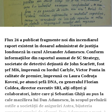
Flux 24 a publicat fragmente noi din incendiarul
raport existent în dosarul administrat de justiția
londoneză în cazul Alexander Adamescu. Conform
informațiilor din raportul asumat de SC Strategy,
societate de detectivi deținută de John Scarlett, fost
șef MI6, împreună cu lordul Carlyle, Victor Ponta în
calitate de premier, împreună cu Laura Codruța
Kovesi, pe atunci șefă DNA, cu generalul Florian
Coldea, director executiv SRI, alți ofițeri și
colaboratori, între care și Sebastian Ghiță au pus la
cale mazilirea lui Dan Adamescu, în scopul preluării
ostile a societății de asigurări Astra, bijuteria
coroanei omului de afaceri. Dan Adamescu e mort. A