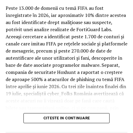
Spre diferență de o locuință obișnuită, o cameră de hotel
Peste 13.000 de domenii cu temă FIFA au fost
ARTICOLE PE ACEIASI TEMA:
PRIMA
trece printr-un ciclu de utilizare intensă: oaspeți diferiți,
înregistrate ȋn 2026, iar aproximativ 10% dintre acestea
bagaje trase pe roți, curățenie zilnică, uneori mai multe
au fost identificate drept malițioase sau suspecte,
URMATORUL
rezervări consecutive în aceeași săptămână. Această
Alertă! Rusia înfige rachete de ultimă generație în
potrivit unei analize realizate de FortiGuard Labs.
frecvență ridicată de utilizare pune presiune reală pe
coasta NATO. Unde a fost instalat sistemul S-400 |
Aceeași cercetare a identificat peste 1.700 de conturi și
Capitala24
orice suprafață, iar pardoseala este printre primele
canale care imitau FIFA pe rețelele sociale și platformele
elemente afectate vizibil, mai ales în zona din jurul
de mesagerie, precum și peste 270.000 de date de
NU RATATI
patului și a ușii de acces.
Curs BNR. Curs valutar 4 martie 2019. Cât a ajuns EURO
autentificare ale unor utilizatori și fani, descoperite în
la început de săptămână | Capitala24
baze de date asociate programelor malware. Separat,
În etapa de renovare sau construcție, administratorii
compania de securitate Hoxhunt a raportat o creștere
care iau în calcul
mocheta trafic intens
pentru zonele
de aproape 500% a atacurilor de phishing cu temă FIFA
cu rotație mare reduc riscul de uzură prematură și de
între aprilie și iunie 2026. Cu trei zile înaintea finalei din
decolorare vizibilă în punctele de trecere frecventă. Este
19 iulie, specialiștii cyber_Folks România avertizează că
o decizie care ține mai puțin de stil și mai mult de
aceste atacuri nu îi vizează doar pe fanii care caută
longevitatea reală a investiției în amenajare, vizibilă abia
bilete sau transmisiuni online, ci și pe companii, prin
după primele sezoane de utilizare intensă.
conturile, dispozitivele și infrastructura digitală
CITESTE IN CONTINUARE
utilizate de angajați.
Un sejur care rămâne în