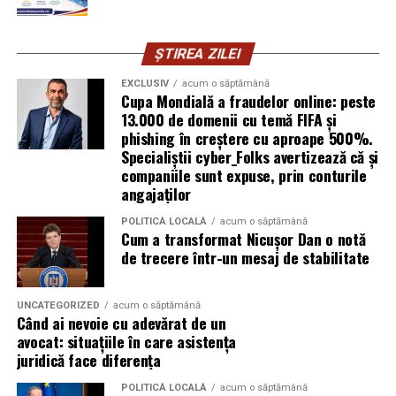
cyber_Folks România.
ȘTIREA ZILEI
Subiectul a fost semnalat și de FBI, care a inclus în
informările din ultima lună amenințările asociate
EXCLUSIV
acum o săptămână
Cupa Mondială a fraudelor online: peste
turneului, de la fraude online și furtul datelor până la
13.000 de domenii cu temă FIFA și
operațiuni de dezinformare.
phishing în creștere cu aproape 500%.
Specialiștii cyber_Folks avertizează că și
Avertismentele publice s-au concentrat în principal
companiile sunt expuse, prin conturile
asupra fanilor și infrastructurii orașelor gazdă, însă
angajaților
specialiștii atrag atenția că firmele pot fi afectate
POLITICĂ LOCALĂ
acum o săptămână
inclusiv atunci când nu au nicio legătură directă cu
Cum a transformat Nicușor Dan o notă
industria sportului, turismului sau vânzarea de bilete.
de trecere într-un mesaj de stabilitate
Atacurile sunt mai eficiente în contextul
evenimentelor globale
UNCATEGORIZED
acum o săptămână
Când ai nevoie cu adevărat de un
avocat: situațiile în care asistența
Campaniile de phishing asociate evenimentelor
juridică face diferența
importante profită de interesul public ridicat, de
presiunea timpului și de teama utilizatorilor că ar putea
POLITICĂ LOCALĂ
acum o săptămână