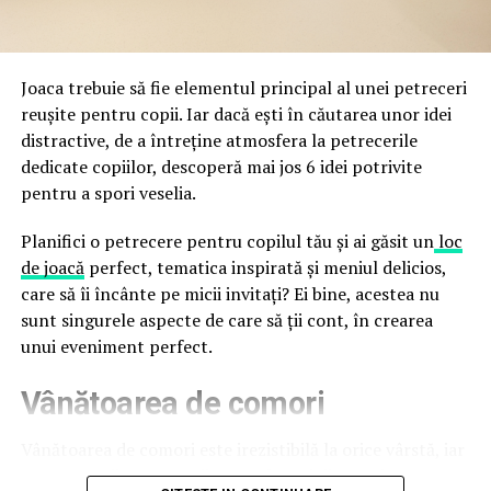
a avertizat, la rândul său, asupra amenințărilor asociate
trec de la deschiderea propriu-zisă a hotelului.
Cupei Mondiale FIFA 2026, de la site-uri și concursuri
false până la tentative de furt al datelor personale și
financiare. Instituția recomandă verificarea atentă a
Joaca trebuie să fie elementul principal al unei petreceri
sursei mesajelor și raportarea incidentelor la numărul
reușite pentru copii. Iar dacă ești în căutarea unor idei
unic 1911.
distractive, de a întreține atmosfera la petrecerile
dedicate copiilor, descoperă mai jos 6 idei potrivite
Campaniile identificate în ultimele săptămâni folosesc
pentru a spori veselia.
site-uri care imită platformele oficiale FIFA, aplicații
false de streaming, coduri QR malițioase și mesaje care
Planifici o petrecere pentru copilul tău și ai găsit un
loc
promit bilete, rambursări, premii sau acces gratuit la
de joacă
perfect, tematica inspirată și meniul delicios,
meciuri. FBI a emis în luna mai un avertisment privind
care să îi încânte pe micii invitați? Ei bine, acestea nu
site-urile care clonează platforma oficială prin
sunt singurele aspecte de care să ții cont, în crearea
modificări minore ale denumirii domeniului, precum
unui eveniment perfect.
introducerea sau schimbarea unei singure litere, pentru
Vânătoarea de comori
a colecta date personale și bancare.
Un singur grup de atacatori, denumit „Ghost Stadium”
Vânătoarea de comori este irezistibilă la orice vârstă, iar
de cercetătorii în securitate, ar opera peste 300 de
pentru copii este una dintre cele mai distractive