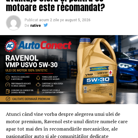
NU RATATI
motoare este recomandat?
Liviu Dragnea vorbește despre relația cu Statele Unite!
Ce le cere partenerilor externi ai României | Capitala24
Publicat
acum 2 zile
pe
august 5, 2026
De
native
Atunci când vine vorba despre alegerea unui ulei de
motor premium, Ravenol este unul dintre numele care
apar tot mai des în recomandările mecanicilor, ale
pasionaților auto și ale comunităților dedicate