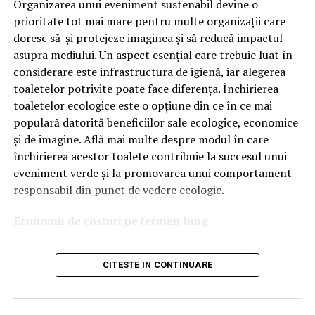
tehnologiile proprii și pentru numărul mare de aprobări
Organizarea unui eveniment sustenabil devine o
OEM.
prioritate tot mai mare pentru multe organizații care
doresc să-și protejeze imaginea și să reducă impactul
Ce înseamnă Ravenol VMP?
asupra mediului. Un aspect esențial care trebuie luat în
considerare este infrastructura de igienă, iar alegerea
Denumirea
VMP
identifică o gamă de uleiuri dezvoltate
toaletelor potrivite poate face diferența. Închirierea
pentru motoare moderne care necesită performanțe
toaletelor ecologice este o opțiune din ce în ce mai
ridicate și compatibilitate cu numeroase specificații ale
populară datorită beneficiilor sale ecologice, economice
constructorilor auto.
și de imagine. Află mai multe despre modul în care
Acest produs este destinat în special motoarelor
închirierea acestor toalete contribuie la succesul unui
moderne pe benzină și diesel, inclusiv celor echipate cu:
eveniment verde și la promovarea unui comportament
responsabil din punct de vedere ecologic.
turbocompresor;
Economii de costuri pe termen lung
filtru de particule DPF;
Unul dintre cele mai mari avantaje ale activității
catalizatoare moderne;
CITESTE IN CONTINUARE
de
închiriere toalete ecologice
este economia de costuri.
sisteme Start-Stop.
Deși există un cost inițial pentru închirierea acestora, pe
termen lung, aceasta este o opțiune mai rentabilă decât
Ce înseamnă USVO?