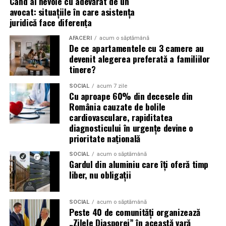
Când ai nevoie cu adevărat de un
Un ulei formulat pentru utilizarea cu DPF contribuie la:
avocat: situațiile în care asistența
(Advertorial)
juridică face diferența
reducerea acumulării de reziduuri;
AFACERI
acum o săptămână
De ce apartamentele cu 3 camere au
protejarea filtrului de particule;
devenit alegerea preferată a familiilor
funcționarea eficientă a sistemului antipoluare.
tinere?
Acest aspect este esențial pentru reducerea riscului
SOCIAL
acum 7 zile
Cu aproape 60% din decesele din
unor reparații costisitoare.
România cauzate de bolile
cardiovasculare, rapiditatea
Avantajele Ravenol VMP USVO 5W30
diagnosticului în urgențe devine o
Printre cele mai importante avantaje se numără:
prioritate națională
SOCIAL
acum o săptămână
tehnologie USVO;
Gardul din aluminiu care îți oferă timp
liber, nu obligații
stabilitate termică ridicată;
rezistență la oxidare;
SOCIAL
acum o săptămână
protecție împotriva uzurii;
Peste 40 de comunități organizează
„Zilele Diasporei” în această vară