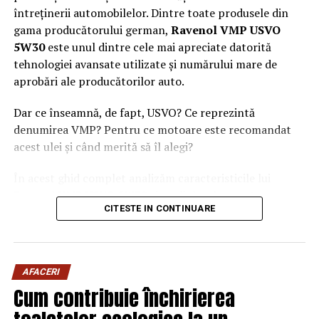
întreținerii automobilelor. Dintre toate produsele din
gama producătorului german,
Ravenol VMP USVO
5W30
este unul dintre cele mai apreciate datorită
tehnologiei avansate utilizate și numărului mare de
aprobări ale producătorilor auto.
Dar ce înseamnă, de fapt, USVO? Ce reprezintă
denumirea VMP? Pentru ce motoare este recomandat
acest ulei și când merită să îl alegi?
În acest ghid complet analizăm caracteristicile lui
Ravenol VMP USVO 5W30 și explicăm de ce este
CITESTE IN CONTINUARE
considerat unul dintre cele mai performante uleiuri de
motor disponibile în prezent.
Ce este Ravenol?
AFACERI
Ravenol este un producător german de lubrifianți
Cum contribuie închirierea
fondat în anul 1946 și recunoscut la nivel internațional
pentru dezvoltarea de
uleiuri de motor premium
.