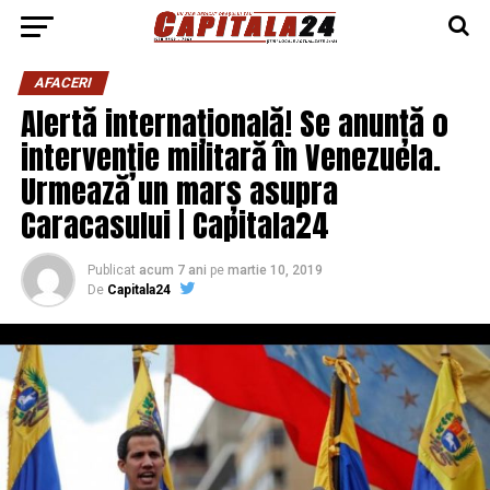
AFACERI
Alertă internațională! Se anunță o
intervenție militară în Venezuela.
Urmează un marș asupra
Caracasului | Capitala24
Publicat
acum 7 ani
pe
martie 10, 2019
De
Capitala24