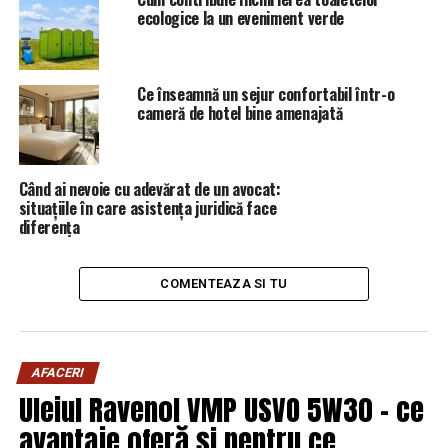
Venezuelei care autorizează „misiuni militare
ecologice la un eveniment verde
venezuelene în exterior sau străine în interiorul ţării”.
„Intervenţie! Intervenţie!”, a scandat mulţimea în cor.
Ce înseamnă un sejur confortabil într-o
cameră de hotel bine amenajată
„Toate opţiunile sunt pe masă şi facem această afirmaţie
cu responsabilitate”, a subliniat Juan Guaido care şi-a
îndemnat suporterii să nu se lase cuprinşi de „disperare
Când ai nevoie cu adevărat de un avocat:
sau frustrare”
situațiile în care asistența juridică face
diferența
COMENTEAZA SI TU
ARTICOLE PE ACEIASI TEMA:
PRIMA
URMATORUL
EXCLUSIV/PLANGERE PENALA PE NUMELE LUI ADRIAN
AFACERI
ANDRONE SI ADRIAN VAIDA PENTRU TRAFIC DE INFLUENTA
Uleiul Ravenol VMP USVO 5W30 – ce
SI ABUZ IN SERVICIU
avantaje oferă și pentru ce