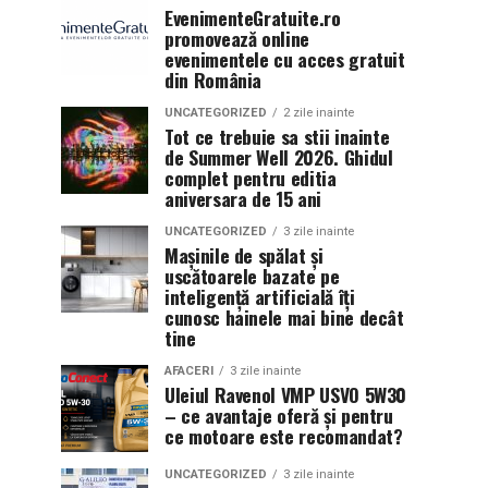
EvenimenteGratuite.ro
promovează online
evenimentele cu acces gratuit
din România
UNCATEGORIZED
2 zile inainte
Tot ce trebuie sa stii inainte
de Summer Well 2026. Ghidul
complet pentru editia
aniversara de 15 ani
UNCATEGORIZED
3 zile inainte
Mașinile de spălat și
uscătoarele bazate pe
inteligență artificială îți
cunosc hainele mai bine decât
tine
AFACERI
3 zile inainte
Uleiul Ravenol VMP USVO 5W30
– ce avantaje oferă și pentru
ce motoare este recomandat?
UNCATEGORIZED
3 zile inainte