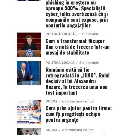
phishing în creștere cu
aproape 500%. Specialiștii
cyber_Folks avertizează că și
companiile sunt expuse, prin
conturile angajaților
POLITICĂ LOCALĂ
5 zile inainte
Cum a transformat Nicușor
Dan o notă de trecere într-un
mesaj de stabilitate
POLITICĂ LOCALĂ
6 zile inainte
România evită să fie
retrogradată în „JUNK”. Rolul
decisiv al lui Alexandru
Nazare, în trecerea unui nou
test important
SOCIAL
o săptămână inainte
Curs prim ajutor pentru firme:
cum îți pregătești echipa
pentru urgențe
SOCIAL
o săptămână inainte