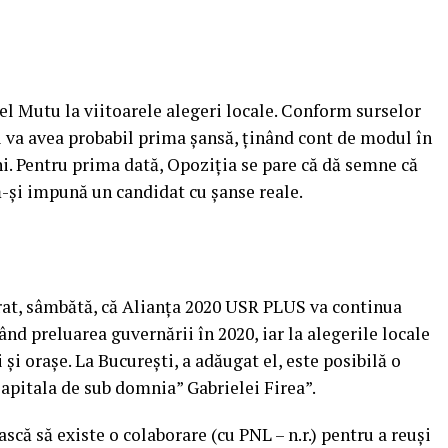
iel Mutu la viitoarele alegeri locale. Conform surselor
și va avea probabil prima șansă, ținând cont de modul în
ni. Pentru prima dată, Opoziția se pare că dă semne că
să-și impună un candidat cu șanse reale.
rat, sâmbătă, că Alianţa 2020 USR PLUS va continua
nd preluarea guvernării în 2020, iar la alegerile locale
şi oraşe. La Bucureşti, a adăugat el, este posibilă o
apitala de sub domnia” Gabrielei Firea”.
ască să existe o colaborare (cu PNL – n.r.) pentru a reuşi