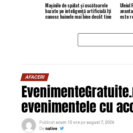
Mașinile de spălat și uscătoarele
Uleiul
bazate pe inteligență artificială îți
avanta
cunosc hainele mai bine decât tine
este 
AFACERI
EvenimenteGratuite
evenimentele cu acc
Publicat
acum 15 ore
pe
august 7, 2026
De
native