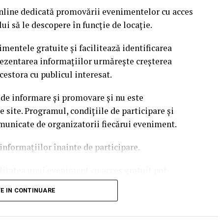
nline dedicată promovării evenimentelor cu acces
i să le descopere în funcție de locație.
mentele gratuite și facilitează identificarea
rezentarea informațiilor urmărește creșterea
cestora cu publicul interesat.
 de informare și promovare și nu este
site. Programul, condițiile de participare și
omunicate de organizatorii fiecărui eveniment.
informațiilor înainte de participare.
ilitatea unui eveniment cu acces gratuit pot
 echipei EvenimenteGratuite.ro. Adresa de contact
TE IN CONTINUARE