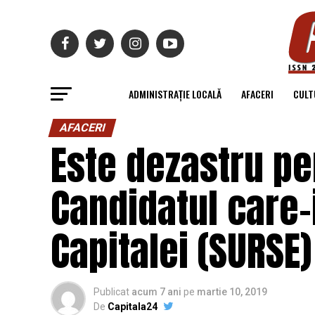
ADMINISTRAȚIE LOCALĂ
AFACERI
CULT
AFACERI
Este dezastru pe
Candidatul care-i
Capitalei (SURSE)
Publicat
acum 7 ani
pe
martie 10, 2019
De
Capitala24