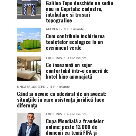
Galileo Topo deschide un sediu
nou in Capitala: cadastru,
intabulare si trasari
topografice
AFACERI
3 zile inainte
Cum contribuie închirierea
toaletelor ecologice la un
eveniment verde
EXCLUSIV
3 zile inainte
Ce înseamnă un sejur
confortabil într-o cameră de
hotel bine amenajată
UNCATEGORIZED
4 zile inainte
Când ai nevoie cu adevărat de un avocat:
situațiile în care asistența juridică face
diferența
EXCLUSIV
4 zile inainte
Cupa Mondială a fraudelor
online: peste 13.000 de
domenii cu temă FIFA și