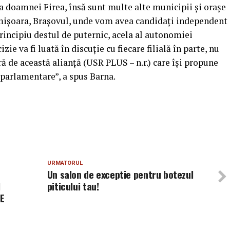
 doamnei Firea, însă sunt multe alte municipii şi oraşe
imişoara, Braşovul, unde vom avea candidaţi independent
rincipiu destul de puternic, acela al autonomiei
izie va fi luată în discuţie cu fiecare filială în parte, nu
ră de această alianţă (USR PLUS – n.r.) care îşi propune
oparlamentare”, a spus Barna.
URMATORUL
E
Un salon de exceptie pentru botezul
I
piticului tau!
DE