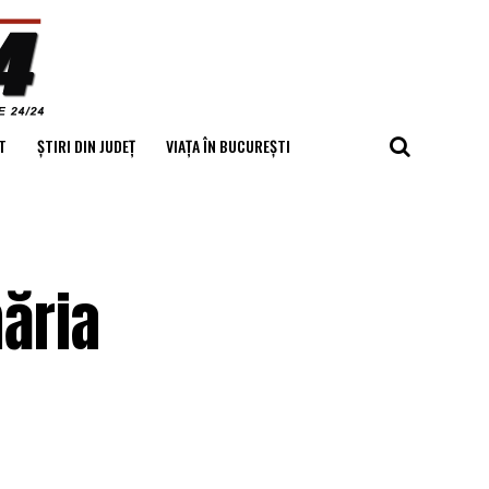
T
ȘTIRI DIN JUDEȚ
VIAȚA ÎN BUCUREȘTI
măria