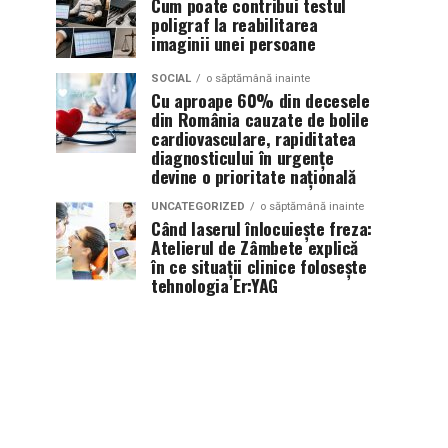
Cum poate contribui testul
poligraf la reabilitarea
imaginii unei persoane
SOCIAL
o săptămână inainte
Cu aproape 60% din decesele
din România cauzate de bolile
cardiovasculare, rapiditatea
diagnosticului în urgențe
devine o prioritate națională
UNCATEGORIZED
o săptămână inainte
Când laserul înlocuiește freza:
Atelierul de Zâmbete explică
în ce situații clinice folosește
tehnologia Er:YAG