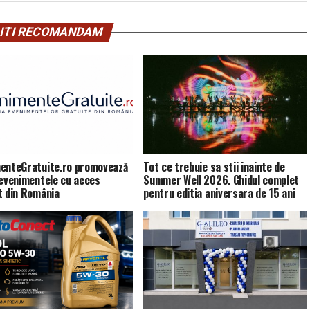
ITI RECOMANDAM
enteGratuite.ro promovează
Tot ce trebuie sa stii inainte de
 evenimentele cu acces
Summer Well 2026. Ghidul complet
t din România
pentru editia aniversara de 15 ani