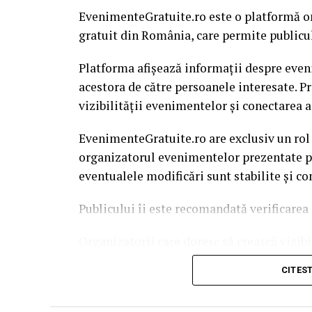
EvenimenteGratuite.ro este o platformă o
gratuit din România, care permite publiculu
Platforma afișează informații despre eveni
acestora de către persoanele interesate. P
vizibilității evenimentelor și conectarea a
EvenimenteGratuite.ro are exclusiv un rol
organizatorul evenimentelor prezentate pe 
eventualele modificări sunt stabilite și c
Publicului îi este recomandată verificarea 
Organizatorii care doresc să crească vizib
solicita o ofertă de promovare din partea
CITES
este
salut@evenimentegratuite.ro
.