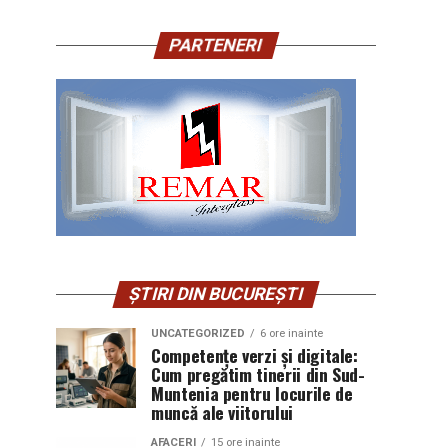
PARTENERI
ȘTIRI DIN BUCUREȘTI
UNCATEGORIZED
6 ore inainte
Competențe verzi și digitale:
Cum pregătim tinerii din Sud-
Muntenia pentru locurile de
muncă ale viitorului
AFACERI
15 ore inainte