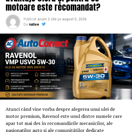
motoare este recomandat?
Publicat
acum 2 zile
pe
august 5, 2026
De
native
Atunci când vine vorba despre alegerea unui ulei de
motor premium, Ravenol este unul dintre numele care
apar tot mai des în recomandările mecanicilor, ale
pasionaților auto și ale comunităților dedicate