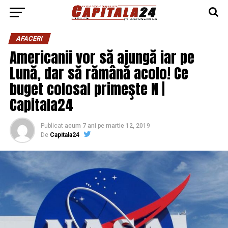
AFACERI
Americanii vor să ajungă iar pe
Lună, dar să rămână acolo! Ce
buget colosal primeşte N |
Capitala24
Publicat
acum 7 ani
pe
martie 12, 2019
De
Capitala24