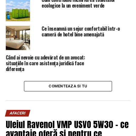
ecologice la un eveniment verde
mici dimensiuni, va folosi roboţi, apoi oameni, care să
conducă experimente ştiinţifice pe suprafaţa satelitului
natural al Pământului.
Ce înseamnă un sejur confortabil într-o
Bridenstine a vorbit, legat de acest buget, şi despre o
cameră de hotel bine amenajată
misiune NASA pe Europa, luna lui Jupiter, şi despre
lansarea James Webb Space Telescope, şi a spus că va
continua planificarea şi dezvoltarea primei misiuni de
Când ai nevoie cu adevărat de un avocat:
situațiile în care asistența juridică face
jur împrejurul planetei Marte, cu Mars Sample Return.
diferența
ARTICOLE PE ACEIASI TEMA:
PRIMA
COMENTEAZA SI TU
URMATORUL
„Are 40 de denunțuri împotriva ei!” | Capitala24
NU RATATI
“TU, COLDEA, EȘTI STĂPÂNUL MEU”!
AFACERI
Uleiul Ravenol VMP USVO 5W30 – ce
avantaje oferă și pentru ce