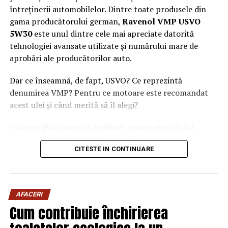
întreținerii automobilelor. Dintre toate produsele din
gama producătorului german,
Ravenol VMP USVO
5W30
este unul dintre cele mai apreciate datorită
tehnologiei avansate utilizate și numărului mare de
aprobări ale producătorilor auto.
Dar ce înseamnă, de fapt, USVO? Ce reprezintă
denumirea VMP? Pentru ce motoare este recomandat
acest ulei și când merită să îl alegi?
În acest ghid complet analizăm caracteristicile lui
Ravenol VMP USVO 5W30 și explicăm de ce este
CITESTE IN CONTINUARE
considerat unul dintre cele mai performante uleiuri de
motor disponibile în prezent.
Ce este Ravenol?
AFACERI
Ravenol este un producător german de lubrifianți
Cum contribuie închirierea
fondat în anul 1946 și recunoscut la nivel internațional
pentru dezvoltarea de
uleiuri de motor premium
.