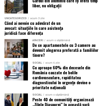
Gardul din aluminiu care îți oferă timp
Un ulei formulat pentru utilizarea cu DPF contribuie la:
liber, nu obligații
(Advertorial)
reducerea acumulării de reziduuri;
UNCATEGORIZED
acum 3 zile
protejarea filtrului de particule;
Când ai nevoie cu adevărat de un
avocat: situațiile în care asistența
funcționarea eficientă a sistemului antipoluare.
juridică face diferența
Acest aspect este esențial pentru reducerea riscului
AFACERI
acum o săptămână
De ce apartamentele cu 3 camere au
unor reparații costisitoare.
devenit alegerea preferată a familiilor
tinere?
Avantajele Ravenol VMP USVO 5W30
Printre cele mai importante avantaje se numără:
SOCIAL
acum 6 zile
Cu aproape 60% din decesele din
România cauzate de bolile
tehnologie USVO;
cardiovasculare, rapiditatea
diagnosticului în urgențe devine o
stabilitate termică ridicată;
prioritate națională
rezistență la oxidare;
SOCIAL
acum o săptămână
protecție împotriva uzurii;
Peste 40 de comunități organizează
„Zilele Diasporei” în această vară