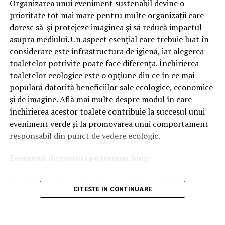
tehnologiile proprii și pentru numărul mare de aprobări
Organizarea unui eveniment sustenabil devine o
OEM.
prioritate tot mai mare pentru multe organizații care
doresc să-și protejeze imaginea și să reducă impactul
Ce înseamnă Ravenol VMP?
asupra mediului. Un aspect esențial care trebuie luat în
considerare este infrastructura de igienă, iar alegerea
Denumirea
VMP
identifică o gamă de uleiuri dezvoltate
toaletelor potrivite poate face diferența. Închirierea
pentru motoare moderne care necesită performanțe
toaletelor ecologice este o opțiune din ce în ce mai
ridicate și compatibilitate cu numeroase specificații ale
populară datorită beneficiilor sale ecologice, economice
constructorilor auto.
și de imagine. Află mai multe despre modul în care
Acest produs este destinat în special motoarelor
închirierea acestor toalete contribuie la succesul unui
moderne pe benzină și diesel, inclusiv celor echipate cu:
eveniment verde și la promovarea unui comportament
responsabil din punct de vedere ecologic.
turbocompresor;
Economii de costuri pe termen lung
filtru de particule DPF;
Unul dintre cele mai mari avantaje ale activității
catalizatoare moderne;
CITESTE IN CONTINUARE
de
închiriere toalete ecologice
este economia de costuri.
sisteme Start-Stop.
Deși există un cost inițial pentru închirierea acestora, pe
termen lung, aceasta este o opțiune mai rentabilă decât
Ce înseamnă USVO?