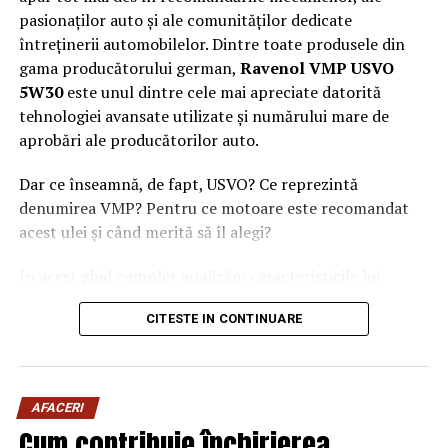
pasionaților auto și ale comunităților dedicate
întreținerii automobilelor. Dintre toate produsele din
gama producătorului german,
Ravenol VMP USVO
5W30
este unul dintre cele mai apreciate datorită
tehnologiei avansate utilizate și numărului mare de
aprobări ale producătorilor auto.
Dar ce înseamnă, de fapt, USVO? Ce reprezintă
denumirea VMP? Pentru ce motoare este recomandat
acest ulei și când merită să îl alegi?
În acest ghid complet analizăm caracteristicile lui
Ravenol VMP USVO 5W30 și explicăm de ce este
CITESTE IN CONTINUARE
considerat unul dintre cele mai performante uleiuri de
motor disponibile în prezent.
Ce este Ravenol?
AFACERI
Ravenol este un producător german de lubrifianți
Cum contribuie închirierea