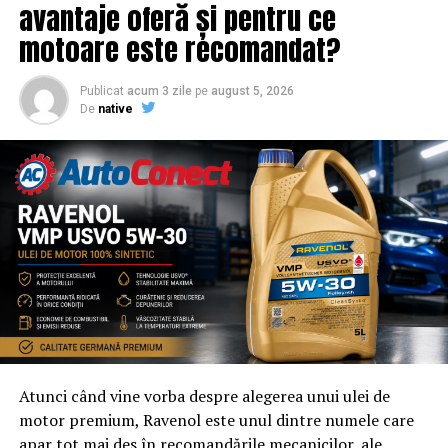
promovare din partea echipei EvenimenteGratuite.ro.
avantaje oferă și pentru ce
Adresa de contact este
salut@evenimentegratuite.ro
.
motoare este recomandat?
Publicat
acum 3 zile
pe
august 5, 2026
De
native
Atunci când vine vorba despre alegerea unui ulei de
motor premium, Ravenol este unul dintre numele care
apar tot mai des în recomandările mecanicilor, ale