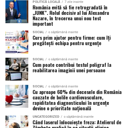
POLITICĂ LOCALĂ
7 zile inainte
Volkswagen;
România evită să fie retrogradată în
„JUNK”. Rolul decisiv al lui Alexandru
Aceasta nu doar că îmbunătățește percepția față de
Audi;
Nazare, în trecerea unui nou test
eveniment, dar poate și atrage mai mulți participanți
important
Skoda;
care sunt interesați de susținerea unor cauze ecologice.
Promovând un eveniment “verde”, organizatorii pot
SOCIAL
o săptămână inainte
Seat;
Curs prim ajutor pentru firme: cum îți
atrage atenția asupra angajamentului față de protejarea
pregătești echipa pentru urgențe
Porsche;
mediului și față de responsabilitatea socială.
Opel;
Participanții vor aprecia cu siguranță faptul că
SOCIAL
o săptămână inainte
Cum poate contribui testul poligraf la
Ford;
organizatorii au ales să adopte soluții care protejează
reabilitarea imaginii unei persoane
natura. De asemenea, acest lucru poate contribui la
Renault și altele.
creșterea reputației evenimentului și la creșterea
Compatibilitatea exactă trebuie verificată întotdeauna
numărului de participanți în edițiile viitoare.
SOCIAL
o săptămână inainte
Cu aproape 60% din decesele din România
în manualul vehiculului sau în documentația tehnică a
cauzate de bolile cardiovasculare,
producătorului.
Confortul participanților
rapiditatea diagnosticului în urgențe
devine o prioritate națională
Este potrivit pentru motoarele diesel?
Deși un eveniment verde presupune economii de costuri
UNCATEGORIZED
o săptămână inainte
și un impact pozitiv asupra mediului, nu trebuie să se
Da.
Când laserul înlocuiește freza: Atelierul de
facă compromisuri în ceea ce privește confortul
Zâmbete explică în ce situații clinice