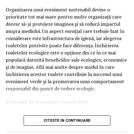
Astăzi, brandul este apreciat în special pentru
tehnologiile proprii și pentru numărul mare de aprobări
Organizarea unui eveniment sustenabil devine o
OEM.
prioritate tot mai mare pentru multe organizații care
doresc să-și protejeze imaginea și să reducă impactul
Ce înseamnă Ravenol VMP?
asupra mediului. Un aspect esențial care trebuie luat în
considerare este infrastructura de igienă, iar alegerea
Denumirea
VMP
identifică o gamă de uleiuri dezvoltate
toaletelor potrivite poate face diferența. Închirierea
pentru motoare moderne care necesită performanțe
toaletelor ecologice este o opțiune din ce în ce mai
ridicate și compatibilitate cu numeroase specificații ale
populară datorită beneficiilor sale ecologice, economice
constructorilor auto.
și de imagine. Află mai multe despre modul în care
Acest produs este destinat în special motoarelor
închirierea acestor toalete contribuie la succesul unui
moderne pe benzină și diesel, inclusiv celor echipate cu:
eveniment verde și la promovarea unui comportament
responsabil din punct de vedere ecologic.
turbocompresor;
Economii de costuri pe termen lung
filtru de particule DPF;
Unul dintre cele mai mari avantaje ale activității
catalizatoare moderne;
CITESTE IN CONTINUARE
de
închiriere toalete ecologice
este economia de costuri.
sisteme Start-Stop.
Deși există un cost inițial pentru închirierea acestora, pe