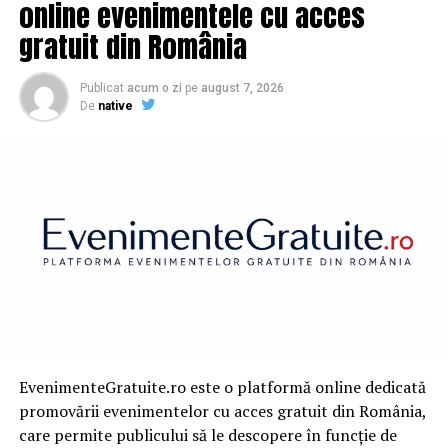
online evenimentele cu acces
URMATORUL
gratuit din România
CONSILIERII LOCALI LUATI LA “MISTO” DE ADRIAN VAIDA SI
PRUNA EUGEN
Publicat
acum o zi
pe
august 7, 2026
NU RATATI
De
native
România are probleme mari! Studiul care arată adevărul
crunt | Capitala24
EvenimenteGratuite.ro este o platformă online dedicată
promovării evenimentelor cu acces gratuit din România,
care permite publicului să le descopere în funcție de