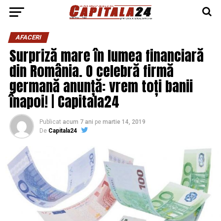
AFACERI
Surpriză mare în lumea financiară
din România. O celebră firmă
germană anunță: vrem toți banii
înapoi! | Capitala24
Publicat
acum 7 ani
pe
martie 14, 2019
De
Capitala24