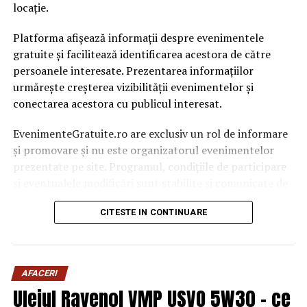
locație.
Platforma afișează informații despre evenimentele
gratuite și facilitează identificarea acestora de către
persoanele interesate. Prezentarea informațiilor
urmărește creșterea vizibilității evenimentelor și
conectarea acestora cu publicul interesat.
EvenimenteGratuite.ro are exclusiv un rol de informare
și promovare și nu este organizatorul evenimentelor
prezentate pe site. Programul, condițiile de participare
și eventualele modificări sunt stabilite și comunicate de
organizatorii fiecărui eveniment.
CITESTE IN CONTINUARE
Publicului îi este recomandată verificarea informațiilor
înainte de participare.
AFACERI
Organizatorii care doresc să crească vizibilitatea unui
Uleiul Ravenol VMP USVO 5W30 – ce
eveniment cu acces gratuit pot solicita o ofertă de