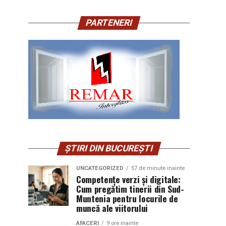
PARTENERI
ȘTIRI DIN BUCUREȘTI
UNCATEGORIZED
57 de minute inainte
Competențe verzi și digitale:
Cum pregătim tinerii din Sud-
Muntenia pentru locurile de
muncă ale viitorului
AFACERI
9 ore inainte