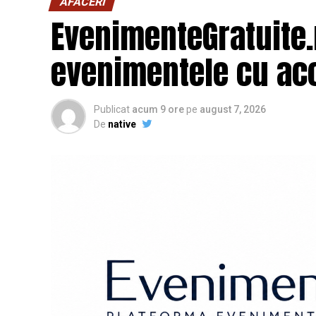
AFACERI
EvenimenteGratuite
evenimentele cu acc
Publicat
acum 9 ore
pe
august 7, 2026
De
native