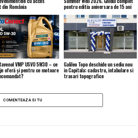
 evenimentele cu acces
Summer Well 2026. Ghidul complet
t din România
pentru editia aniversara de 15 ani
 Ravenol VMP USVO 5W30 – ce
Galileo Topo deschide un sediu nou
je oferă și pentru ce motoare
in Capitala: cadastru, intabulare si
recomandat?
trasari topografice
COMENTEAZA SI TU