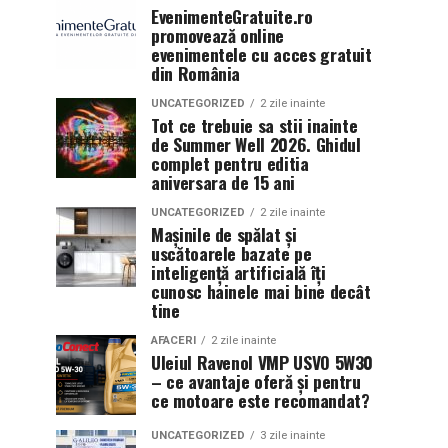
EvenimenteGratuite.ro
promovează online
evenimentele cu acces gratuit
din România
UNCATEGORIZED
2 zile inainte
Tot ce trebuie sa stii inainte
de Summer Well 2026. Ghidul
complet pentru editia
aniversara de 15 ani
UNCATEGORIZED
2 zile inainte
Mașinile de spălat și
uscătoarele bazate pe
inteligență artificială îți
cunosc hainele mai bine decât
tine
AFACERI
2 zile inainte
Uleiul Ravenol VMP USVO 5W30
– ce avantaje oferă și pentru
ce motoare este recomandat?
UNCATEGORIZED
3 zile inainte