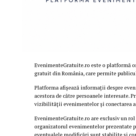
EvenimenteGratuite.ro este o platformă o
gratuit din România, care permite publiculu
Platforma afișează informații despre eveni
acestora de către persoanele interesate. P
vizibilității evenimentelor și conectarea a
EvenimenteGratuite.ro are exclusiv un rol
organizatorul evenimentelor prezentate pe 
eventualele modificări sunt stabilite și c