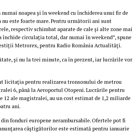
ta numai noapea şi în weekend cu închiderea unui fir de
a nu este foarte mare. Pentru următorii ani sunt
rele, respectiv schimbat aparate de cale şi alte zone mai
e va închide circulaţia total, dar numai în weekend”, spune
estiţii Metrorex, pentru Radio România Actualităţi.
ate, şi nu la trei minute, ca în prezent, iar lucrările vor
t licitaţia pentru realizarea tronsonului de metrou
alei 6, până la Aeroportul Otopeni. Lucrările pentru
ele 12 ale magistralei, au un cost estimat de 1,2 miliarde
patru ani.
 din fonduri europene nerambursabile. Ofertele pot fi
r anunţarea câştigătorilor este estimată pentru ianuarie