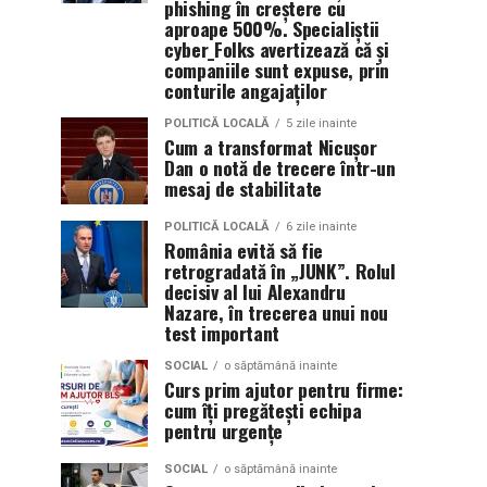
phishing în creștere cu
aproape 500%. Specialiștii
cyber_Folks avertizează că și
companiile sunt expuse, prin
conturile angajaților
POLITICĂ LOCALĂ
5 zile inainte
Cum a transformat Nicușor
Dan o notă de trecere într-un
mesaj de stabilitate
POLITICĂ LOCALĂ
6 zile inainte
România evită să fie
retrogradată în „JUNK”. Rolul
decisiv al lui Alexandru
Nazare, în trecerea unui nou
test important
SOCIAL
o săptămână inainte
Curs prim ajutor pentru firme:
cum îți pregătești echipa
pentru urgențe
SOCIAL
o săptămână inainte