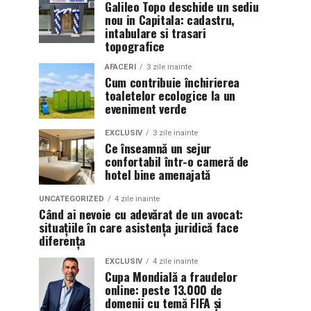
Galileo Topo deschide un sediu
nou in Capitala: cadastru,
intabulare si trasari
topografice
AFACERI
3 zile inainte
Cum contribuie închirierea
toaletelor ecologice la un
eveniment verde
EXCLUSIV
3 zile inainte
Ce înseamnă un sejur
confortabil într-o cameră de
hotel bine amenajată
UNCATEGORIZED
4 zile inainte
Când ai nevoie cu adevărat de un avocat:
situațiile în care asistența juridică face
diferența
EXCLUSIV
4 zile inainte
Cupa Mondială a fraudelor
online: peste 13.000 de
domenii cu temă FIFA și