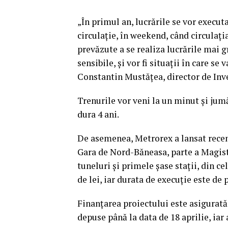
„În primul an, lucrările se vor execu
circulaţie, în weekend, când circulaţi
prevăzute a se realiza lucrările mai g
sensibile, şi vor fi situaţii în care s
Constantin Mustăţea, director de Inv
Trenurile vor veni la un minut şi jumăt
dura 4 ani.
De asemenea, Metrorex a lansat recen
Gara de Nord-Băneasa, parte a Magistr
tuneluri şi primele şase staţii, din c
de lei, iar durata de execuţie este de 
Finanţarea proiectului este asigurată
depuse până la data de 18 aprilie, ia