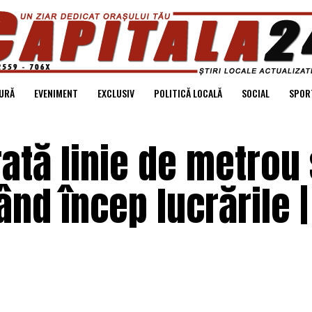
URĂ
EVENIMENT
EXCLUSIV
POLITICĂ LOCALĂ
SOCIAL
SPOR
ată linie de metrou
nd încep lucrările |