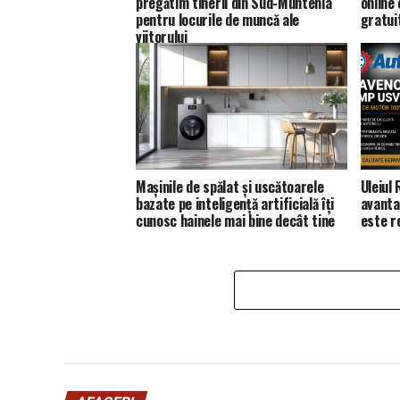
pregătim tinerii din Sud-Muntenia
online
pentru locurile de muncă ale
gratui
viitorului
Mașinile de spălat și uscătoarele
Uleiul
bazate pe inteligență artificială îți
avanta
cunosc hainele mai bine decât tine
este 