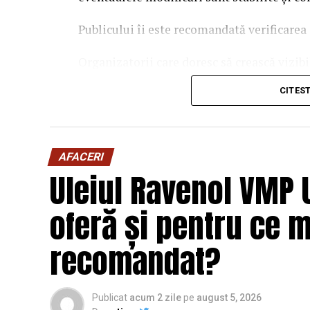
Publicului îi este recomandată verificarea 
Organizatorii care doresc să crească vizib
solicita o ofertă de promovare din partea
CITES
este
salut@evenimentegratuite.ro
.
AFACERI
Uleiul Ravenol VMP 
oferă și pentru ce 
recomandat?
Publicat
acum 2 zile
pe
august 5, 2026