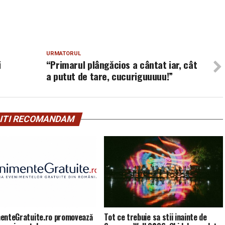
URMATORUL
i
“Primarul plângăcios a cântat iar, cât
a putut de tare, cucuriguuuuu!”
ITI RECOMANDAM
enteGratuite.ro promovează
Tot ce trebuie sa stii inainte de