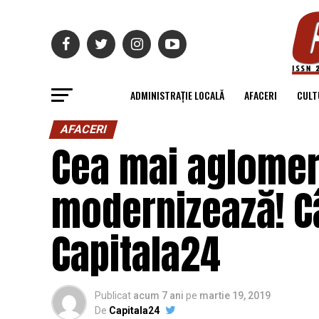
ADMINISTRAȚIE LOCALĂ
AFACERI
CULT
AFACERI
Cea mai aglomer
modernizează! Câ
Capitala24
Publicat
acum 7 ani
pe
martie 19, 2019
De
Capitala24