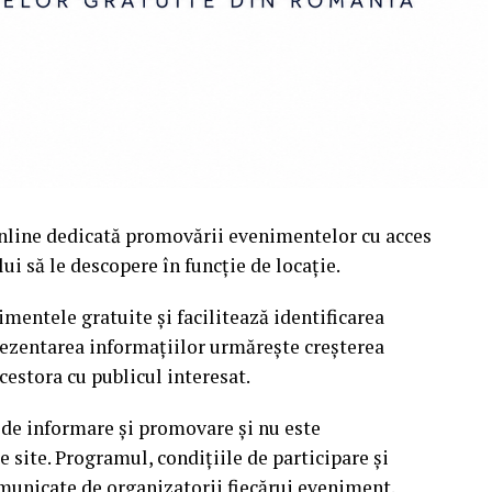
nline dedicată promovării evenimentelor cu acces
i să le descopere în funcție de locație.
mentele gratuite și facilitează identificarea
rezentarea informațiilor urmărește creșterea
cestora cu publicul interesat.
 de informare și promovare și nu este
site. Programul, condițiile de participare și
omunicate de organizatorii fiecărui eveniment.