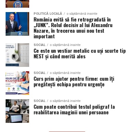
Aceasta nu doar că îmbunătățește percepția față de
Audi;
eveniment, dar poate și atrage mai mulți participanți
POLITICĂ LOCALĂ
o săptămână inainte
Skoda;
România evită să fie retrogradată în
care sunt interesați de susținerea unor cauze ecologice.
„JUNK”. Rolul decisiv al lui Alexandru
Promovând un eveniment “verde”, organizatorii pot
Seat;
Nazare, în trecerea unui nou test
atrage atenția asupra angajamentului față de protejarea
important
Porsche;
mediului și față de responsabilitatea socială.
SOCIAL
o săptămână inainte
Opel;
Ce este un vestiar metalic cu uși scurte tip
Participanții vor aprecia cu siguranță faptul că
NEST și când merită ales
Ford;
organizatorii au ales să adopte soluții care protejează
natura. De asemenea, acest lucru poate contribui la
Renault și altele.
creșterea reputației evenimentului și la creșterea
SOCIAL
o săptămână inainte
Curs prim ajutor pentru firme: cum îți
Compatibilitatea exactă trebuie verificată întotdeauna
numărului de participanți în edițiile viitoare.
pregătești echipa pentru urgențe
în manualul vehiculului sau în documentația tehnică a
producătorului.
Confortul participanților
SOCIAL
o săptămână inainte
Cum poate contribui testul poligraf la
Este potrivit pentru motoarele diesel?
Deși un eveniment verde presupune economii de costuri
reabilitarea imaginii unei persoane
și un impact pozitiv asupra mediului, nu trebuie să se
Da.
facă compromisuri în ceea ce privește confortul
participanților. Modelele ecologice sunt concepute
Ravenol VMP USVO 5W30 este utilizat frecvent pe