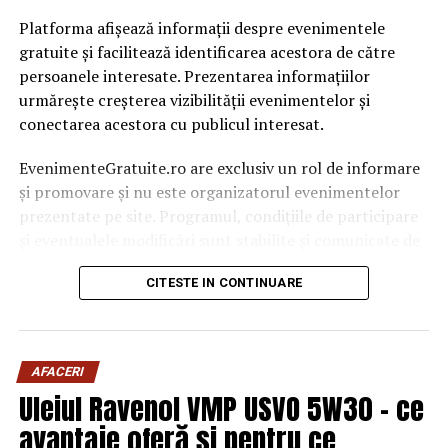
Platforma afișează informații despre evenimentele
gratuite și facilitează identificarea acestora de către
persoanele interesate. Prezentarea informațiilor
urmărește creșterea vizibilității evenimentelor și
conectarea acestora cu publicul interesat.
EvenimenteGratuite.ro are exclusiv un rol de informare
și promovare și nu este organizatorul evenimentelor
prezentate pe site. Programul, condițiile de participare
și eventualele modificări sunt stabilite și comunicate de
organizatorii fiecărui eveniment.
CITESTE IN CONTINUARE
Publicului îi este recomandată verificarea informațiilor
înainte de participare.
AFACERI
Organizatorii care doresc să crească vizibilitatea unui
Uleiul Ravenol VMP USVO 5W30 – ce
eveniment cu acces gratuit pot solicita o ofertă de
promovare din partea echipei EvenimenteGratuite.ro.
avantaje oferă și pentru ce
Adresa de contact este
salut@evenimentegratuite.ro
.