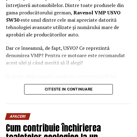
întreținerii automobilelor. Dintre toate produsele din
gama producătorului german,
Ravenol VMP USVO
5W30
este unul dintre cele mai apreciate datorită
tehnologiei avansate utilizate și numărului mare de
aprobări ale producătorilor auto.
Dar ce înseamnă, de fapt, USVO? Ce reprezintă
denumirea VMP? Pentru ce motoare este recomandat
acest ulei și când merită să îl alegi?
În acest ghid complet analizăm caracteristicile lui
Ravenol VMP USVO 5W30 și explicăm de ce este
CITESTE IN CONTINUARE
considerat unul dintre cele mai performante uleiuri de
motor disponibile în prezent.
Ce este Ravenol?
AFACERI
Ravenol este un producător german de lubrifianți
Cum contribuie închirierea
fondat în anul 1946 și recunoscut la nivel internațional
pentru dezvoltarea de
uleiuri de motor premium
.