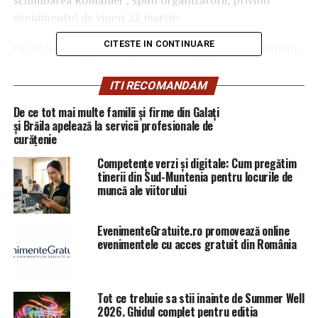
evenimentul de vineri 22 martie.
CITESTE IN CONTINUARE
De altfel Rareș Bogdan va fi prezent sâmbătă în Milano,
care se va desfășura la Restaurantul Eden Events, situat
în Piaza Don Mapelli, conform Știridiaspora.ro.
ITI RECOMANDAM
De ce tot mai multe familii și firme din Galați
ARTICOLE PE ACEIASI TEMA:
PRIMA
și Brăila apelează la servicii profesionale de
curățenie
URMATORUL
Denise Rifai, prima reacție după ce i-a luat locul lui
Competențe verzi și digitale: Cum pregătim
Rareș Bogdan: ”Sper să fiu mai bună” | Capitala24
tinerii din Sud-Muntenia pentru locurile de
muncă ale viitorului
NU RATATI
Nu îmi place cum încep să mă simt | Capitala24
EvenimenteGratuite.ro promovează online
evenimentele cu acces gratuit din România
Tot ce trebuie sa stii inainte de Summer Well
2026. Ghidul complet pentru editia