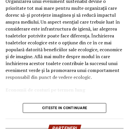
tehnologiile proprii și pentru numărul mare de aprobări
Organizarea unui eveniment sustenabil devine o
OEM.
prioritate tot mai mare pentru multe organizații care
doresc să-și protejeze imaginea și să reducă impactul
Ce înseamnă Ravenol VMP?
asupra mediului. Un aspect esențial care trebuie luat în
considerare este infrastructura de igienă, iar alegerea
Denumirea
VMP
identifică o gamă de uleiuri dezvoltate
toaletelor potrivite poate face diferența. Închirierea
pentru motoare moderne care necesită performanțe
toaletelor ecologice este o opțiune din ce în ce mai
ridicate și compatibilitate cu numeroase specificații ale
populară datorită beneficiilor sale ecologice, economice
constructorilor auto.
și de imagine. Află mai multe despre modul în care
Acest produs este destinat în special motoarelor
închirierea acestor toalete contribuie la succesul unui
moderne pe benzină și diesel, inclusiv celor echipate cu:
eveniment verde și la promovarea unui comportament
responsabil din punct de vedere ecologic.
turbocompresor;
Economii de costuri pe termen lung
filtru de particule DPF;
Unul dintre cele mai mari avantaje ale activității
catalizatoare moderne;
CITESTE IN CONTINUARE
de
închiriere toalete ecologice
este economia de costuri.
sisteme Start-Stop.
Deși există un cost inițial pentru închirierea acestora, pe
termen lung, aceasta este o opțiune mai rentabilă decât
Ce înseamnă USVO?
PARTENERI