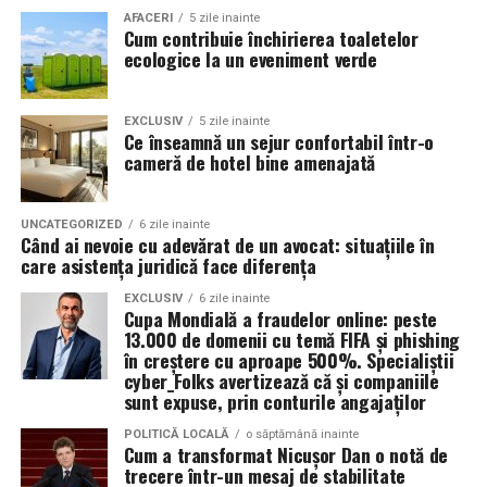
Valoarea 30 indică comportamentul uleiului la
În plus, prin alegerea facilităților ecologice,
AFACERI
5 zile inainte
Cum contribuie închirierea toaletelor
temperatura normală de funcționare a motorului.
organizatorii unui eveniment pot reduce semnificativ
ecologice la un eveniment verde
impactul negativ asupra mediului în comparație cu
Rezultatul este un echilibru foarte bun între protecție și
soluțiile tradiționale, care sunt mult mai dăunătoare
economie de combustibil.
pentru natură. Astfel, toaletele ecologice contribuie la
EXCLUSIV
5 zile inainte
Ce înseamnă un sejur confortabil într-o
promovarea unui comportament responsabil din punct
cameră de hotel bine amenajată
Pentru ce motoare este recomandat Ravenol VMP
de vedere ecologic și ajută la protejarea resurselor
USVO 5W30?
naturale.
Tipul de
ulei de motor Ravenol
VMP USVO 5W30 este
UNCATEGORIZED
6 zile inainte
Când ai nevoie cu adevărat de un avocat: situațiile în
recomandat pentru numeroase motoare moderne care
Impactul pozitiv asupra imaginii evenimentului
care asistența juridică face diferența
necesită un ulei 5W30 cu aprobări OEM specifice.
Alegerea unor soluții ecologice, precum tipul ecologic
EXCLUSIV
6 zile inainte
Cupa Mondială a fraudelor online: peste
În funcție de specificațiile constructorului, poate fi
de toaletă, poate aduce beneficii semnificative imaginii
13.000 de domenii cu temă FIFA și phishing
utilizat pe vehicule ale unor mărci precum:
unui eveniment. Într-o eră în care participanții devin din
în creștere cu aproape 500%. Specialiștii
ce în ce mai conștienți de problemele de mediu,
cyber_Folks avertizează că și companiile
sunt expuse, prin conturile angajaților
organizatorii care aleg să adopte soluții sustenabile, cum
BMW;
ar fi închirierea toaletelor din gama ecologică, pot
POLITICĂ LOCALĂ
o săptămână inainte
Mercedes-Benz;
Cum a transformat Nicușor Dan o notă de
câștiga aprecierea publicului.
trecere într-un mesaj de stabilitate
Volkswagen;