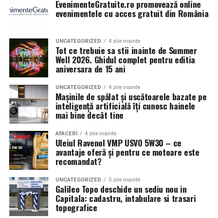
EvenimenteGratuite.ro promovează online
Într-o lume în care protejarea mediului este mai
protecție împotriva oxidării;
evenimentele cu acces gratuit din România
importantă ca niciodată, a închiria toalete de tip
reducerea depunerilor.
ecologic reprezintă un pas semnificativ spre reducerea
UNCATEGORIZED
4 zile inainte
amprentei de carbon a unui eveniment. Variantele
Aceste caracteristici sunt deosebit de importante
Tot ce trebuie sa stii inainte de Summer
ecologice de toalete sunt concepute pentru a economisi
Well 2026. Ghidul complet pentru editia
pentru motoarele moderne cu turbocompresor.
aniversara de 15 ani
resurse naturale, în special apa. În loc să folosească sute
de litri de apă pentru fiecare utilizare, așa cum se
Ce înseamnă 5W30?
UNCATEGORIZED
4 zile inainte
întâmplă în cazul toaletelor tradiționale, aceste toalete
Mașinile de spălat și uscătoarele bazate pe
5W30 reprezintă vâscozitatea uleiului.
utilizează sisteme care nu necesită apa sau folosesc doar
inteligență artificială îți cunosc hainele
mai bine decât tine
cantități minime de apă.
Prima valoare indică comportamentul la temperaturi
scăzute.
AFACERI
4 zile inainte
De asemenea, tipurile ecologice de toalete sunt echipate
Uleiul Ravenol VMP USVO 5W30 – ce
cu tehnologii de compostare care transformă deșeurile
Avantaje:
avantaje oferă și pentru ce motoare este
în compost, un fertilizant natural. Acest proces
recomandat?
contribuie la reducerea cantității de deșeuri care ajung
pornire ușoară la rece;
UNCATEGORIZED
5 zile inainte
în gropile de gunoi și ajută la regenerarea solului. Astfel,
Galileo Topo deschide un sediu nou in
circulație rapidă în motor;
utilizarea acestora nu este doar o alegere ecologică, ci și
Capitala: cadastru, intabulare si trasari
un pas concret în direcția unui ciclu ecologic sustenabil.
topografice
reducerea uzurii la pornire.