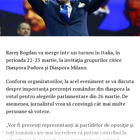
Rareș Bogdan va merge într-un turneu în Italia, în
perioada 22-23 martie, la invitația grupurilor civice
Diaspora Padova și Diaspora Milano.
Conform organizatorilor, la acel eveniment se va discuta
despre importanța prezenței românilor din diaspora la
votul pentru alegerile parlamentare din 26 martie. De
asemenea, jurnalistul vrea să convingă cât mai multe
persoane să voteze.
„Vor fi prezenți reprezentanți ai partidelor de opoziție și
toți românii care mai încredere că putem contribui la
schimbarea României”, spun organizatorii, privind