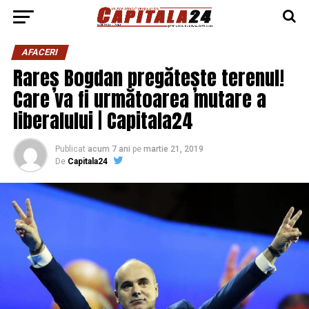
AFACERI
Rareș Bogdan pregătește terenul!
Care va fi următoarea mutare a
liberalului | Capitala24
Publicat
acum 7 ani
pe
martie 21, 2019
De
Capitala24