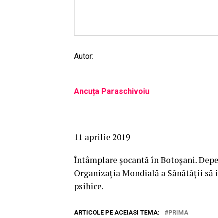
Autor:
Ancuța Paraschivoiu
11 aprilie 2019
Întâmplare şocantă în Botoşani. Depe
Organizaţia Mondială a Sănătăţii să i
psihice.
ARTICOLE PE ACEIASI TEMA:
PRIMA