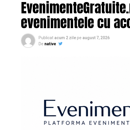
EvenimenteGratuite
evenimentele cu acc
Publicat
acum 2 zile
pe
august 7, 2026
De
native