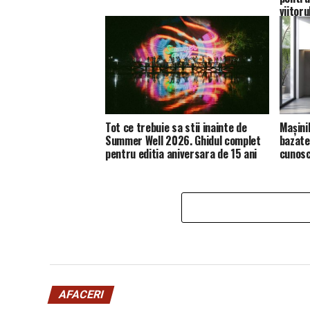
viitoru
Tot ce trebuie sa stii inainte de
Mașini
Summer Well 2026. Ghidul complet
bazate 
pentru editia aniversara de 15 ani
cunosc
AFACERI