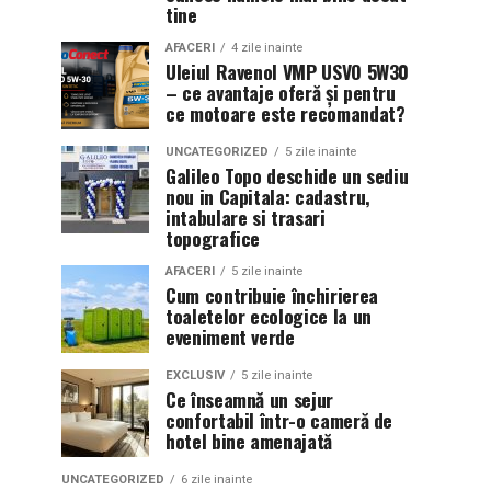
tine
AFACERI
4 zile inainte
Uleiul Ravenol VMP USVO 5W30
– ce avantaje oferă și pentru
ce motoare este recomandat?
UNCATEGORIZED
5 zile inainte
Galileo Topo deschide un sediu
nou in Capitala: cadastru,
intabulare si trasari
topografice
AFACERI
5 zile inainte
Cum contribuie închirierea
toaletelor ecologice la un
eveniment verde
EXCLUSIV
5 zile inainte
Ce înseamnă un sejur
confortabil într-o cameră de
hotel bine amenajată
UNCATEGORIZED
6 zile inainte