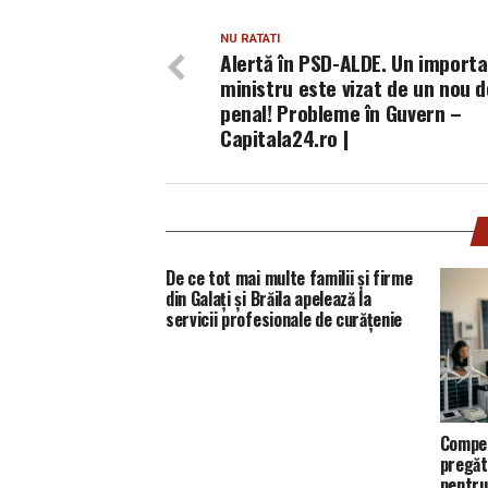
NU RATATI
Alertă în PSD-ALDE. Un import
ministru este vizat de un nou 
penal! Probleme în Guvern –
Capitala24.ro |
De ce tot mai multe familii și firme
din Galați și Brăila apelează la
servicii profesionale de curățenie
Compet
pregăt
pentru