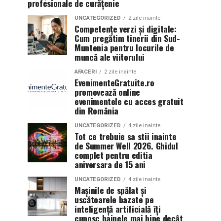
profesionale de curățenie
UNCATEGORIZED
2 zile inainte
Competențe verzi și digitale:
Cum pregătim tinerii din Sud-
Muntenia pentru locurile de
muncă ale viitorului
AFACERI
2 zile inainte
EvenimenteGratuite.ro
promovează online
evenimentele cu acces gratuit
din România
UNCATEGORIZED
4 zile inainte
Tot ce trebuie sa stii inainte
de Summer Well 2026. Ghidul
complet pentru editia
aniversara de 15 ani
UNCATEGORIZED
4 zile inainte
Mașinile de spălat și
uscătoarele bazate pe
inteligență artificială îți
cunosc hainele mai bine decât