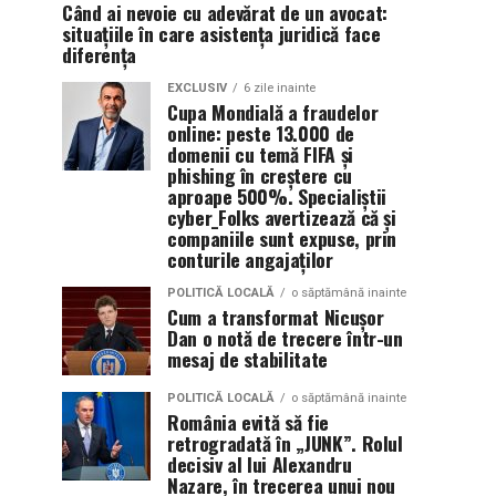
Când ai nevoie cu adevărat de un avocat:
situațiile în care asistența juridică face
diferența
EXCLUSIV
6 zile inainte
Cupa Mondială a fraudelor
online: peste 13.000 de
domenii cu temă FIFA și
phishing în creștere cu
aproape 500%. Specialiștii
cyber_Folks avertizează că și
companiile sunt expuse, prin
conturile angajaților
POLITICĂ LOCALĂ
o săptămână inainte
Cum a transformat Nicușor
Dan o notă de trecere într-un
mesaj de stabilitate
POLITICĂ LOCALĂ
o săptămână inainte
România evită să fie
retrogradată în „JUNK”. Rolul
decisiv al lui Alexandru
Nazare, în trecerea unui nou