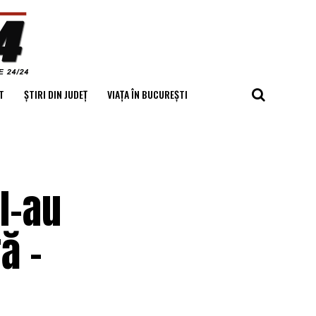
T
ȘTIRI DIN JUDEȚ
VIAȚA ÎN BUCUREȘTI
l-au
ă –