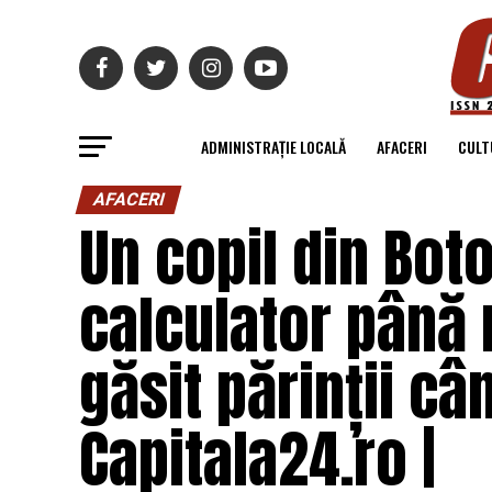
ADMINISTRAȚIE LOCALĂ
AFACERI
CULT
AFACERI
Un copil din Bot
calculator până 
găsit părinții câ
Capitala24.ro |