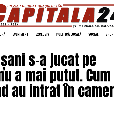
URĂ
EVENIMENT
EXCLUSIV
POLITICĂ LOCALĂ
SOCIAL
SPOR
oșani s-a jucat pe
nu a mai putut. Cum 
nd au intrat în camer