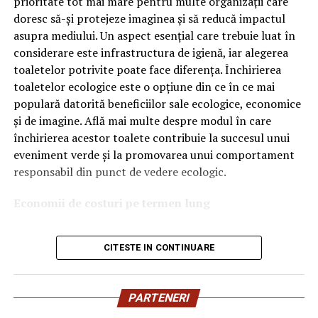
prioritate tot mai mare pentru multe organizații care
doresc să-și protejeze imaginea și să reducă impactul
Ce înseamnă Ravenol VMP?
asupra mediului. Un aspect esențial care trebuie luat în
considerare este infrastructura de igienă, iar alegerea
Denumirea
VMP
identifică o gamă de uleiuri dezvoltate
toaletelor potrivite poate face diferența. Închirierea
pentru motoare moderne care necesită performanțe
toaletelor ecologice este o opțiune din ce în ce mai
ridicate și compatibilitate cu numeroase specificații ale
populară datorită beneficiilor sale ecologice, economice
constructorilor auto.
și de imagine. Află mai multe despre modul în care
Acest produs este destinat în special motoarelor
închirierea acestor toalete contribuie la succesul unui
moderne pe benzină și diesel, inclusiv celor echipate cu:
eveniment verde și la promovarea unui comportament
responsabil din punct de vedere ecologic.
turbocompresor;
Economii de costuri pe termen lung
filtru de particule DPF;
Unul dintre cele mai mari avantaje ale activității
catalizatoare moderne;
CITESTE IN CONTINUARE
de
închiriere toalete ecologice
este economia de costuri.
sisteme Start-Stop.
Deși există un cost inițial pentru închirierea acestora, pe
termen lung, aceasta este o opțiune mai rentabilă decât
Ce înseamnă USVO?
PARTENERI
construirea unei infrastructuri permanente de toalete.
Una dintre cele mai importante caracteristici ale acestui