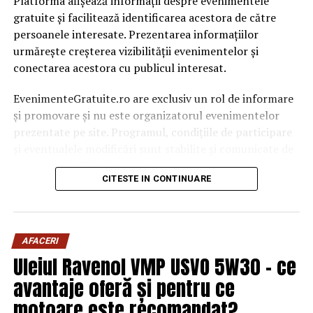
Platforma afișează informații despre evenimentele
sfârșit-o ca un macho depresiv! Povestea neștiută a
gratuite și facilitează identificarea acestora de către
celui pe care toți l-am citit |
persoanele interesate. Prezentarea informațiilor
urmărește creșterea vizibilității evenimentelor și
conectarea acestora cu publicul interesat.
EvenimenteGratuite.ro are exclusiv un rol de informare
și promovare și nu este organizatorul evenimentelor
prezentate pe site. Programul, condițiile de participare
și eventualele modificări sunt stabilite și comunicate de
organizatorii fiecărui eveniment.
CITESTE IN CONTINUARE
Publicului îi este recomandată verificarea informațiilor
înainte de participare.
AFACERI
Organizatorii care doresc să crească vizibilitatea unui
Uleiul Ravenol VMP USVO 5W30 – ce
eveniment cu acces gratuit pot solicita o ofertă de
promovare din partea echipei EvenimenteGratuite.ro.
avantaje oferă și pentru ce
Adresa de contact este
salut@evenimentegratuite.ro
.
motoare este recomandat?