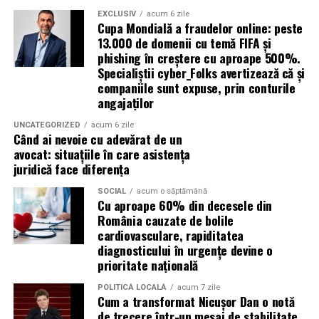
tradiționale.
EXCLUSIV
acum 6 zile
Avantaje:
Cupa Mondială a fraudelor online: peste
Aceste toalete sunt echipate cu ventilație
13.000 de domenii cu temă FIFA și
corespunzătoare pentru a preveni mirosurile neplăcute
phishing în creștere cu aproape 500%.
compatibilitate cu DPF;
Specialiștii cyber_Folks avertizează că și
și pot include facilități suplimentare, cum ar fi iluminare
protecție pentru turbocompresor;
companiile sunt expuse, prin conturile
solară sau podele antiderapante. De asemenea, multe
angajaților
reducerea depunerilor;
facilități ecologice sunt echipate cu sisteme moderne de
curățare și întreținere, astfel încât igiena să fie mereu la
UNCATEGORIZED
acum 6 zile
stabilitate la temperaturi ridicate;
Când ai nevoie cu adevărat de un
un nivel ridicat.
avocat: situațiile în care asistența
protecție împotriva uzurii.
juridică face diferența
În plus, o toaletă ecologică este foarte ușor de
Aceste caracteristici îl recomandă pentru utilizarea pe
amplasat, ceea ce înseamnă că aceste toalete pot fi
SOCIAL
acum o săptămână
numeroase motoare diesel Euro 5 și Euro 6.
Cu aproape 60% din decesele din
plasate strategic în locații convenabile pentru
România cauzate de bolile
participanți, fără a afecta fluxul evenimentului.
Este potrivit pentru motoarele pe benzină?
cardiovasculare, rapiditatea
diagnosticului în urgențe devine o
Da.
Încurajarea comportamentului responsabil al
prioritate națională
participanților
Motoarele moderne pe benzină solicită intens uleiul, în
POLITICĂ LOCALĂ
acum 7 zile
Cum a transformat Nicușor Dan o notă
special cele echipate cu:
Un alt beneficiu important al închirierii categoriei de
de trecere într-un mesaj de stabilitate