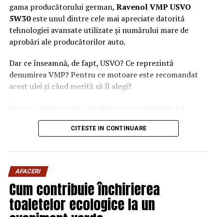
gama producătorului german,
Ravenol VMP USVO
5W30
este unul dintre cele mai apreciate datorită
tehnologiei avansate utilizate și numărului mare de
aprobări ale producătorilor auto.
Dar ce înseamnă, de fapt, USVO? Ce reprezintă
denumirea VMP? Pentru ce motoare este recomandat
acest ulei și când merită să îl alegi?
În acest ghid complet analizăm caracteristicile lui
Ravenol VMP USVO 5W30 și explicăm de ce este
CITESTE IN CONTINUARE
considerat unul dintre cele mai performante uleiuri de
motor disponibile în prezent.
Ce este Ravenol?
AFACERI
Ravenol este un producător german de lubrifianți
Cum contribuie închirierea
fondat în anul 1946 și recunoscut la nivel internațional
toaletelor ecologice la un
pentru dezvoltarea de
uleiuri de motor premium
.