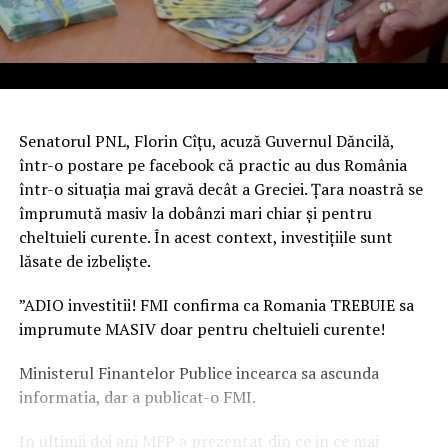
Senatorul PNL, Florin Cîțu, acuză Guvernul Dăncilă,
într-o postare pe facebook că practic au dus România
într-o situația mai gravă decât a Greciei. Țara noastră se
împrumută masiv la dobânzi mari chiar și pentru
cheltuieli curente. În acest context, investițiile sunt
lăsate de izbeliște.
”ADIO investitii! FMI confirma ca Romania TREBUIE sa
imprumute MASIV doar pentru cheltuieli curente!
Ministerul Finantelor Publice incearca sa ascunda
informatia, dar a publicat-o FMI.
In ultimii doi ani MFP a prezentat din ce in ce mai