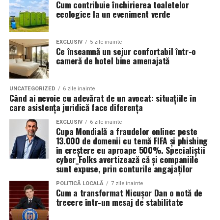
Cum contribuie închirierea toaletelor
temperatura normală de funcționare a motorului.
organizatorii unui eveniment pot reduce semnificativ
ecologice la un eveniment verde
impactul negativ asupra mediului în comparație cu
Rezultatul este un echilibru foarte bun între protecție și
soluțiile tradiționale, care sunt mult mai dăunătoare
economie de combustibil.
pentru natură. Astfel, toaletele ecologice contribuie la
EXCLUSIV
5 zile inainte
Ce înseamnă un sejur confortabil într-o
promovarea unui comportament responsabil din punct
cameră de hotel bine amenajată
Pentru ce motoare este recomandat Ravenol VMP
de vedere ecologic și ajută la protejarea resurselor
USVO 5W30?
naturale.
Tipul de
ulei de motor Ravenol
VMP USVO 5W30 este
UNCATEGORIZED
6 zile inainte
Când ai nevoie cu adevărat de un avocat: situațiile în
recomandat pentru numeroase motoare moderne care
Impactul pozitiv asupra imaginii evenimentului
care asistența juridică face diferența
necesită un ulei 5W30 cu aprobări OEM specifice.
Alegerea unor soluții ecologice, precum tipul ecologic
EXCLUSIV
6 zile inainte
Cupa Mondială a fraudelor online: peste
În funcție de specificațiile constructorului, poate fi
de toaletă, poate aduce beneficii semnificative imaginii
13.000 de domenii cu temă FIFA și phishing
utilizat pe vehicule ale unor mărci precum:
unui eveniment. Într-o eră în care participanții devin din
în creștere cu aproape 500%. Specialiștii
ce în ce mai conștienți de problemele de mediu,
cyber_Folks avertizează că și companiile
sunt expuse, prin conturile angajaților
organizatorii care aleg să adopte soluții sustenabile, cum
BMW;
ar fi închirierea toaletelor din gama ecologică, pot
POLITICĂ LOCALĂ
7 zile inainte
Mercedes-Benz;
Cum a transformat Nicușor Dan o notă de
câștiga aprecierea publicului.
trecere într-un mesaj de stabilitate
Volkswagen;
Aceasta nu doar că îmbunătățește percepția față de
Audi;