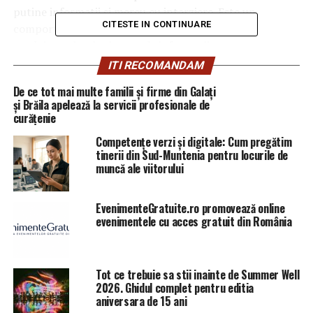
putine informatii si mereu cu intarziere. Este un
CITESTE IN CONTINUARE
comportament normal pentru un guvern care
masluieste datele si ascunde informatii.
ITI RECOMANDAM
Functionarii din MFP si CNSP stiu foarte bine ca sunt
De ce tot mai multe familii și firme din Galați
partasi la masluirea datelor si distrugerea economiei.
și Brăila apelează la servicii profesionale de
Toti cei responsabili pentru situatia in care a ajuns
curățenie
Romania astazi, vor plati.
Competențe verzi și digitale: Cum pregătim
tinerii din Sud-Muntenia pentru locurile de
ATENTIE!
muncă ale viitorului
Necesarul de finantare al Romaniei in 2018 a ajuns la …
sunteti pregatiti? …. aproximativ 82 miliarde lei. Cu 20
EvenimenteGratuite.ro promovează online
evenimentele cu acces gratuit din România
de miliarde lei mai mult decat in 2017.
Acesti bani trebuie imprumutati la dobanzi care s-au
dublat si triplat fata de decembrie 2016- CELE MAI
Tot ce trebuie sa stii inainte de Summer Well
MARI DOBANZI DIN UE.
2026. Ghidul complet pentru editia
aniversara de 15 ani