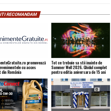
ITI RECOMANDAM
enteGratuite.ro promovează
Tot ce trebuie sa stii inainte de
 evenimentele cu acces
Summer Well 2026. Ghidul complet
t din România
pentru editia aniversara de 15 ani