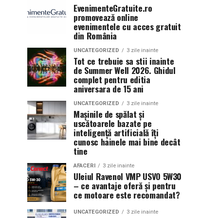
EvenimenteGratuite.ro
promovează online
evenimentele cu acces gratuit
din România
UNCATEGORIZED
3 zile inainte
Tot ce trebuie sa stii inainte
de Summer Well 2026. Ghidul
complet pentru editia
aniversara de 15 ani
UNCATEGORIZED
3 zile inainte
Mașinile de spălat și
uscătoarele bazate pe
inteligență artificială îți
cunosc hainele mai bine decât
tine
AFACERI
3 zile inainte
Uleiul Ravenol VMP USVO 5W30
– ce avantaje oferă și pentru
ce motoare este recomandat?
UNCATEGORIZED
3 zile inainte