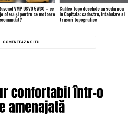
 Ravenol VMP USVO 5W30 – ce
Galileo Topo deschide un sediu nou
je oferă și pentru ce motoare
in Capitala: cadastru, intabulare si
recomandat?
trasari topografice
COMENTEAZA SI TU
r confortabil într-o
ne amenajată