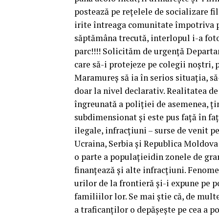
postează pe rețelele de socializare f
irite întreaga comunitate împotriva po
săptămâna trecută, interlopul i-a foto
parc!!!! Solicităm de urgență Departa
care să-i protejeze pe colegii noștri,
Maramureș să ia în serios situația, să-i
doar la nivel declarativ. Realitatea d
îngreunată a poliției de asemenea, ți
subdimensionat și este pus față în fa
ilegale, infracțiuni – surse de venit 
Ucraina, Serbia și Republica Moldova 
o parte a populațieidin zonele de gran
finanțează și alte infracțiuni. Fenome
urilor de la frontieră și-i expune pe p
familiilor lor. Se mai știe că, de mul
a traficanților o depășește pe cea a po