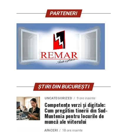
PARTENERI
ȘTIRI DIN BUCUREȘTI
UNCATEGORIZED
9 ore inainte
Competențe verzi și digitale:
Cum pregătim tinerii din Sud-
Muntenia pentru locurile de
muncă ale viitorului
AFACERI
18 ore inainte