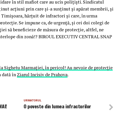
idare în stil mafiot care au ucis polițiști. Sindicatul
ținut acțiuni prin care și-a susținut și apărat membrii, și
Timișoara, hărțuit de infractori și care, în urma
otecție. Se impune ca, de urgență, și cei doi colegi de
ei să beneficieze de măsura de protecție, altfel, ne
e interlope din zonă!? BIROUL EXECUTIV CENTRAL SNAP
e la Sighetu Marmației, în pericol! Au nevoie de protecție
 dată în
Ziarul Incisiv de Prahova
.
URMATORUL
MAI!
O poveste din lumea infractorilor