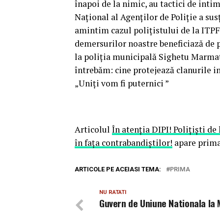
înapoi de la nimic, au tactici de intim
Național al Agenților de Poliție a sus
amintim cazul polițistului de la ITPF 
demersurilor noastre beneficiază de pr
la poliția municipală Sighetu Marmați
întrebăm: cine protejează clanuril
„Uniți vom fi puternici ”
Articolul
În atenția DIPI! Polițiști d
în fața contrabandiștilor!
apare prima
ARTICOLE PE ACEIASI TEMA:
PRIMA
NU RATATI
Guvern de Uniune Nationala la 