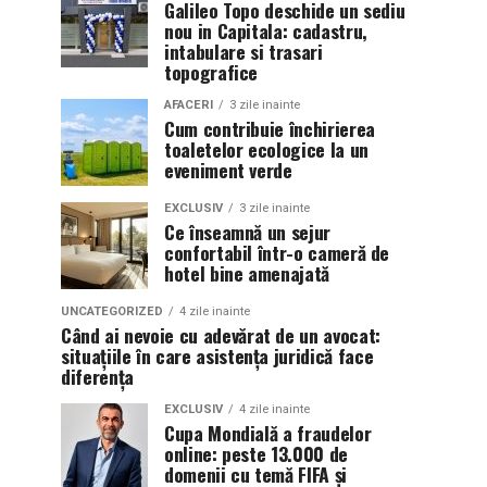
Galileo Topo deschide un sediu
nou in Capitala: cadastru,
intabulare si trasari
topografice
AFACERI
3 zile inainte
Cum contribuie închirierea
toaletelor ecologice la un
eveniment verde
EXCLUSIV
3 zile inainte
Ce înseamnă un sejur
confortabil într-o cameră de
hotel bine amenajată
UNCATEGORIZED
4 zile inainte
Când ai nevoie cu adevărat de un avocat:
situațiile în care asistența juridică face
diferența
EXCLUSIV
4 zile inainte
Cupa Mondială a fraudelor
online: peste 13.000 de
domenii cu temă FIFA și