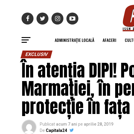
ADMINISTRAȚIE LOCALĂ
AFACERI
CULT
EXCLUSIV
În atenția DIPI! P
Marmației, în pe
protecție în fața
Publicat
acum 7 ani
pe
aprilie 28, 2019
De
Capitala24