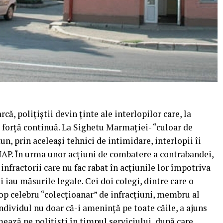
că, polițiștii devin ținte ale interlopilor care, la
e forță continuă. La Sighetu Marmației- “culoar de
un, prin aceleași tehnici de intimidare, interlopii îi
AP. În urma unor acțiuni de combatere a contrabandei,
e infractorii care nu fac rabat în acțiunile lor împotriva
i iau măsurile legale. Cei doi colegi, dintre care o
lop celebru “colecțioanar” de infracțiuni, membru al
individul nu doar că-i amenință pe toate căile, a ajuns
mează pe polițiști în timpul serviciului, după care,