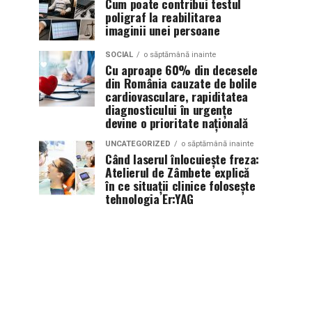
Cum poate contribui testul
poligraf la reabilitarea
imaginii unei persoane
SOCIAL
o săptămână inainte
Cu aproape 60% din decesele
din România cauzate de bolile
cardiovasculare, rapiditatea
diagnosticului în urgențe
devine o prioritate națională
UNCATEGORIZED
o săptămână inainte
Când laserul înlocuiește freza:
Atelierul de Zâmbete explică
în ce situații clinice folosește
tehnologia Er:YAG