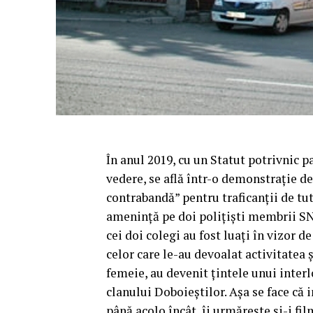
În anul 2019, cu un Statut potrivnic par
vedere, se află într-o demonstrație d
contrabandă” pentru traficanții de tut
amenință pe doi polițiști membrii SN
cei doi colegi au fost luați în vizor d
celor care le-au devoalat activitatea ș
femeie, au devenit țintele unui inter
clanului Doboieștilor. Așa se face că 
până acolo încât, îi urmărește și-i fil