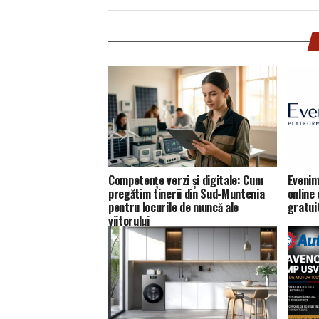
Competențe verzi și digitale: Cum
Evenim
pregătim tinerii din Sud-Muntenia
online
pentru locurile de muncă ale
gratui
viitorului