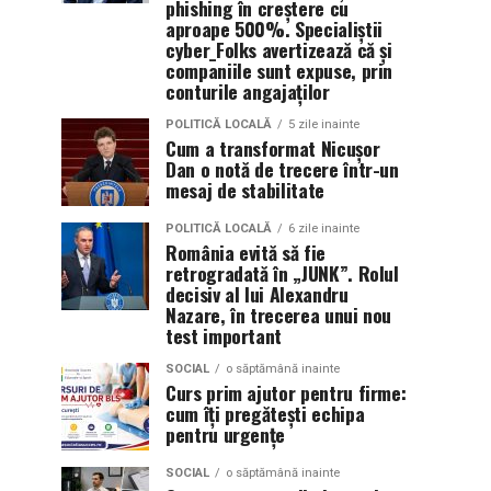
phishing în creștere cu
aproape 500%. Specialiștii
cyber_Folks avertizează că și
companiile sunt expuse, prin
conturile angajaților
POLITICĂ LOCALĂ
5 zile inainte
Cum a transformat Nicușor
Dan o notă de trecere într-un
mesaj de stabilitate
POLITICĂ LOCALĂ
6 zile inainte
România evită să fie
retrogradată în „JUNK”. Rolul
decisiv al lui Alexandru
Nazare, în trecerea unui nou
test important
SOCIAL
o săptămână inainte
Curs prim ajutor pentru firme:
cum îți pregătești echipa
pentru urgențe
SOCIAL
o săptămână inainte