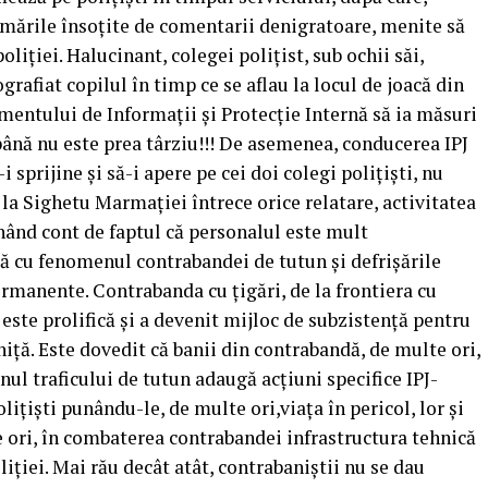
ilmările însoțite de comentarii denigratoare, menite să
liției. Halucinant, colegei polițist, sub ochii săi,
grafiat copilul în timp ce se aflau la locul de joacă din
mentului de Informații și Protecție Internă să ia măsuri
 până nu este prea târziu!!! De asemenea, conducerea IPJ
 sprijine și să-i apere pe cei doi colegi polițiști, nu
e la Sighetu Marmației întrece orice relatare, activitatea
nând cont de faptul că personalul este mult
ță cu fenomenul contrabandei de tutun și defrișările
permanente. Contrabanda cu țigări, de la frontiera cu
este prolifică și a devenit mijloc de subzistență pentru
iță. Este dovedit că banii din contrabandă, de multe ori,
nul traficului de tutun adaugă acțiuni specifice IPJ-
olițiști punându-le, de multe ori,viața în pericol, lor și
te ori, în combaterea contrabandei infrastructura tehnică
liției. Mai rău decât atât, contrabaniștii nu se dau