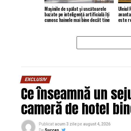
Mașinile de spălat și uscătoarele
Uleiul
bazate pe inteligență artificială îți
avanta
cunosc hainele mai bine decât tine
este 
EXCLUSIV
Ce înseamnă un seju
cameră de hotel bi
Publicat
acum 3 zile
pe
august 4, 2026
De
Succes