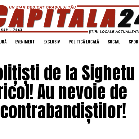
URĂ
EVENIMENT
EXCLUSIV
POLITICĂ LOCALĂ
SOCIAL
SPOR
olițiști de la Sighetu
ricol! Au nevoie de
 contrabandiștilor!