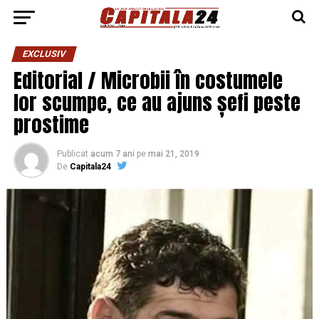
EXCLUSIV
Editorial / Microbii în costumele
lor scumpe, ce au ajuns șefi peste
prostime
Publicat
acum 7 ani
pe
mai 21, 2019
De
Capitala24