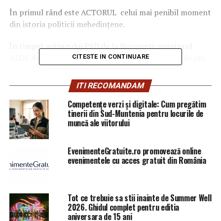
În primul rând este ACTORUL celui mai penibil moment
din istoria politicii mehedințene.
În timpul mitingului PSD de la București, senatorul
ALDE de Mehedinți Ionuț Sibinescu s-a făcut așa de rău
CITESTE IN CONTINUARE
de râs, încât de rușine a fugit din fața unei jurnaliste
care dorea să știe de la el ce este statul paralel. După ce
ITI RECOMANDAM
s-a bâlbâit cu talent și abia a reușit să îndruge două
Competențe verzi și digitale: Cum pregătim
vorbe, Sibinescu s-a făcut nevăzut. Sibinescu a vrut să
tinerii din Sud-Muntenia pentru locurile de
susțină o teorie a statului paralel…
muncă ale viitorului
(
https://youtu.be/2uVgoyi8DPQ
),
EvenimenteGratuite.ro promovează online
evenimentele cu acces gratuit din România
Tot ce trebuie sa stii inainte de Summer Well
2026. Ghidul complet pentru editia
aniversara de 15 ani