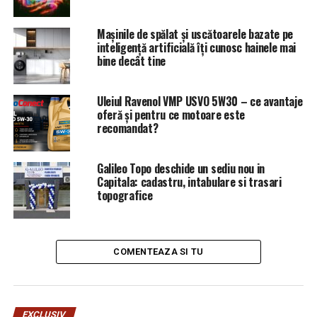
Mașinile de spălat și uscătoarele bazate pe
inteligență artificială îți cunosc hainele mai
bine decât tine
Uleiul Ravenol VMP USVO 5W30 – ce avantaje
oferă și pentru ce motoare este
recomandat?
Galileo Topo deschide un sediu nou in
Capitala: cadastru, intabulare si trasari
topografice
dar și-a dat cu firma în cap…
Și nu vorbim despre niciuna dintre cele șase firme cu
COMENTEAZA SI TU
care înșală STATUL ROMÂN.
,,În realitate este un abil și dubios afacerist de la mine
din Drobeta Turnu Severin județul Mehedinți, care are
EXCLUSIV