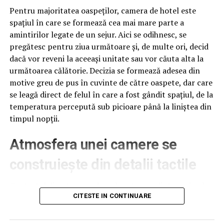
acestui politician pe care astăzi Senatul îl trimite să ne
Pentru majoritatea oaspeților, camera de hotel este
reprezinte în Europa.
spațiul în care se formează cea mai mare parte a
amintirilor legate de un sejur. Aici se odihnesc, se
,,Aparent, senatorul e foarte sărac și spune că nu are
pregătesc pentru ziua următoare și, de multe ori, decid
datorii la nimeni, mai ales că firmele cu evaziune nu sunt
dacă vor reveni la aceeași unitate sau vor căuta alta la
pe numele lui. Este adevărat că…
următoarea călătorie. Decizia se formează adesea din
motive greu de pus în cuvinte de către oaspete, dar care
La nimeni nu are Sibinescu datorii, decât la bugetul de
se leagă direct de felul în care a fost gândit spațiul, de la
stat. Unele dintre ele sunt din vremea în care a
temperatura percepută sub picioare până la liniștea din
falimentat firma CORION SRL, iar altele de pe urma unei
timpul nopții.
aventuri de pomină în care a clonat facturi ca un
adevărat geniu. Dacă nu dădea norocul peste el și nu
Atmosfera unei camere se
ajungea senator, ANAF-ul nu ar mai fi recuperat în vecii
vecilor cei 130.000 de lei de pe urma atragerii
construiește din detalii tactile
răspunderii ca administrator. Acum ANAF i-a pus
poprire pe veniturile de la Senat. Marele politician a
Contactul direct cu pardoseala este una dintre primele
reușit să inventeze cele mai ingenioase metode de
senzații fizice pe care le are un oaspete atunci când
CITESTE IN CONTINUARE
evaziune fiscală, probate până acum în România.
intră desculț în cameră, fie dimineața, fie la revenirea de
Inspectorii fiscali care i-au luat la puricat afacerea au
pe drum, seara târziu. Textura și moliciunea potrivite,