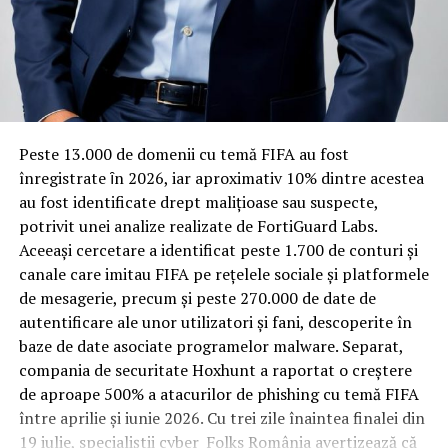
pentru izolare fonică performantă.
Rotația rapidă a oaspeților cere
materiale rezistente
Spre diferență de o locuință obișnuită, o cameră de hotel
Peste 13.000 de domenii cu temă FIFA au fost
trece printr-un ciclu de utilizare intensă: oaspeți diferiți,
înregistrate ȋn 2026, iar aproximativ 10% dintre acestea
bagaje trase pe roți, curățenie zilnică, uneori mai multe
au fost identificate drept malițioase sau suspecte,
…Prima înregistrare cu dezvăluirile făcute de cei ce au
rezervări consecutive în aceeași săptămână. Această
potrivit unei analize realizate de FortiGuard Labs.
avut ghinionul să treacă pragul familiei SENATORULUI
frecvență ridicată de utilizare pune presiune reală pe
Aceeași cercetare a identificat peste 1.700 de conturi și
Sibinescu,,
orice suprafață, iar pardoseala este printre primele
canale care imitau FIFA pe rețelele sociale și platformele
elemente afectate vizibil, mai ales în zona din jurul
de mesagerie, precum și peste 270.000 de date de
Senatorul ALDE de Mehedinți, Ionuț Sibinescu, nu scapă
patului și a ușii de acces.
autentificare ale unor utilizatori și fani, descoperite în
nici de mâna lungă a Parchetului General, deși dosarul
baze de date asociate programelor malware. Separat,
lui fusese inițial clasat. Soluția de clasare a dosarului de
În etapa de renovare sau construcție, administratorii
compania de securitate Hoxhunt a raportat o creștere
evaziune a fost atacată de Administrația Județeană a
care iau în calcul
mocheta trafic intens
pentru zonele
de aproape 500% a atacurilor de phishing cu temă FIFA
Finanțelor Publice Mehedinți la Înalta Curte de Casație
cu rotație mare reduc riscul de uzură prematură și de
între aprilie și iunie 2026. Cu trei zile înaintea finalei din
și Justiție, iar aceasta din urmă a desființat-o. În acest
decolorare vizibilă în punctele de trecere frecventă. Este
19 iulie, specialiștii cyber_Folks România avertizează că
fel, senatorul se întoarce pe mâna procurorilor care l-