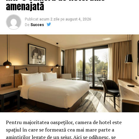
amenajată
Publicat
acum 2 zile
pe
august 4, 2026
De
Succes
Gabriel Oprea:
V-am invitat astăzi, aici, pentru a informa opinia
publică despre înființarea Uniunii Militarilor și
Pentru majoritatea oaspeților, camera de hotel este
Polițiștilor „Mihai Viteazul”. Uniunea este persoană
spațiul în care se formează cea mai mare parte a
juridică de drept privat, înscrisă astfel în registrul
amintirilor legate de un sejur. Aici se odihnesc, se