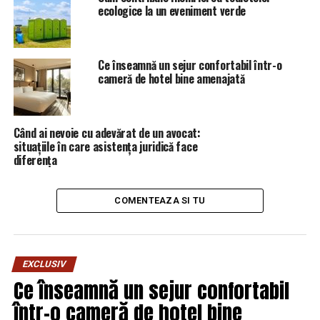
respectiv toti
militarii, polițiștii, pompieri si jandarmi
ecologice la un eveniment verde
activi și în rezervă! Este vorba despre aproximtiv
500.000 de militari, rezervisti si activi.
Ce înseamnă un sejur confortabil într-o
Haina militară trebuie să-și recapete prestigiul pe
cameră de hotel bine amenajată
care îl merită
Când ai nevoie cu adevărat de un avocat:
situațiile în care asistența juridică face
diferența
COMENTEAZA SI TU
EXCLUSIV
Ce înseamnă un sejur confortabil
într-o cameră de hotel bine