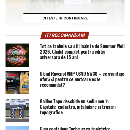
CITESTE IN CONTINUARE
ITI RECOMANDAM
Tot ce trebuie sa stii inainte de Summer Well
2026. Ghidul complet pentru editia
aniversara de 15 ani
Uleiul Ravenol VMP USVO 5W30 – ce avantaje
oferă și pentru ce motoare este
recomandat?
Azi, 3
0 iunie 2019, ora 11.00, la Sala Bizantină a
Cercului Militar Național din str. Constantin Mille, a
Galileo Topo deschide un sediu nou in
avut loc evenimentul de lansare a Uniunii MILITARILOR
Capitala: cadastru, intabulare si trasari
ȘI POLIȚIȘTILOR “MIHAI VITEAZUL”, o asociatie
topografice
profesionala care reuneste, in premiera, toate
sindicatele din sistemul de siguranta nationala,
Cum contribuie închirierea toaletelor