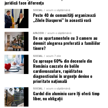
juridică face diferența
mai lase calitatea muncii lor să rămână un secret bine
păzit.
SOCIAL
acum o săptămână
Peste 40 de comunități organizează
România are sute de mii de femei antreprenor. Mulți
„Zilele Diasporei” în această vară
dintre cei care ar beneficia de serviciile lor nu le cunosc,
nu pentru că nu le caută, ci pentru că nu le găsesc.
AFACERI
acum o săptămână
Vizibilitatea profesională nu este vanitate. Este o parte
De ce apartamentele cu 3 camere au
din afacere.
devenit alegerea preferată a familiilor
tinere?
Asociația Antreprenoare.ro a construit, prin această
SOCIAL
acum 7 zile
campanie, o arhivă de povești reale. Toate participantele
Cu aproape 60% din decesele din
din prima rundă vor apărea pe prima pagină a
România cauzate de bolile
antreprenoare.ro
cardiovasculare, rapiditatea
timp de un an.
diagnosticului în urgențe devine o
prioritate națională
Campania #AlegSaFiuVizibila
SOCIAL
acum o săptămână
continuă
Gardul din aluminiu care îți oferă timp
liber, nu obligații
„Aleg să fiu vizibilă” se extinde în noi orașe. Sesiunile de