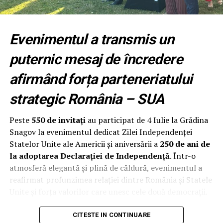
Fundația Națională a Tinerilor Manageri (FNTM)
organizează noua serie RPEP, un program construit
după principiile modelului Malcolm Baldrige National
Evenimentul a transmis un
Quality Award, cu sprijinul RePatriot pentru atragerea
unor executivi români cu experiență internațională.
puternic mesaj de încredere
Programul începe cu un modul intensiv desfășurat la
afirmând forța parteneriatului
București, urmat de opt luni de implementare și
strategic România – SUA
mentorat. Participanții aplică metodologia direct în
propria organizație, își evaluează procesele, identifică
Peste
550 de invitați
au participat de 4 Iulie la Grădina
punctele forte și ariile de îmbunătățire și construiesc un
Snagov la evenimentul dedicat Zilei Independenței
plan concret de creștere a performanței.
Statelor Unite ale Americii și aniversării a
250 de ani de
la adoptarea Declarației de Independență
. Într-o
Programul se adresează directorilor generali,
atmosferă elegantă și plină de căldură, evenimentul a
antreprenorilor și managerilor cu responsabilitate
reafirmat profunzimea relației dintre România și Statele
directă asupra performanței organizației și este deschis
Unite și forța valorilor care unesc cele două democrații.
companiilor private, universităților, instituțiilor
medicale și organizațiilor din administrația publică.
Evenimentul organizat de
Alianța
(The Alliance for
CITESTE IN CONTINUARE