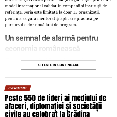
model internațional validat în companii și instituții de
referință. Seria este limitată la doar 15 organizații,
pentru a asigura mentorat și aplicare practică pe
parcursul celor nouă luni de program.
Un semnal de alarmă pentru
economia românească
Clasamentul anual publicat de Institute for
Management Development (IMD), la 18 iunie 2026,
CITESTE IN CONTINUARE
plasează România pe locul 61 din 70 de economii
analizate, cu 12 poziții mai jos decât în anul anterior –
cea mai abruptă cădere din ultimii patru ani. România se
EVENIMENT
află acum în urma Poloniei (locul 41), Ungariei (51) și
Peste 550 de lideri ai mediului de
Bulgariei (56), fiind urmată îndeaproape doar de Mexic și
afaceri, diplomației și societății
Slovacia.
civile au celebrat la Grădina
Cel mai îngrijorător rezultat apare la capitolul eficiența