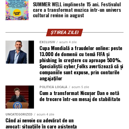
SUMMER WELL implineste 15 ani. Festivalul
publică este, pentru clientele ei, primul semn că brandul
care a transformat muzica intr-un univers
ei e real.
cultural revine in august
Ștefania Filip
este numerolog și lucrează cu
antreprenori care vor să ia decizii mai aliniate cu ce sunt
ȘTIREA ZILEI
ei cu adevărat. Alege să fie vizibilă pentru că domeniul ei
EXCLUSIV
acum 4 zile
câștigă credibilitate prin oameni, nu prin concepte.
Cupa Mondială a fraudelor online: peste
13.000 de domenii cu temă FIFA și
Mihaela Antoche
phishing în creștere cu aproape 500%.
activează în nutriție și sănătate.
Specialiștii cyber_Folks avertizează că și
Crede că informația corectă ajunge la oamenii potriviți
companiile sunt expuse, prin conturile
doar atunci când vine de la o sursă cu chip și nume.
angajaților
De ce contează vizibilitatea, nu
POLITICĂ LOCALĂ
acum 5 zile
Cum a transformat Nicușor Dan o notă
doar activitatea
de trecere într-un mesaj de stabilitate
Campania „Aleg să fiu vizibilă” (
#AlegSaFiuVizibila)
nu
UNCATEGORIZED
acum 4 zile
este doar despre fotografie. Este despre o decizie pe
Când ai nevoie cu adevărat de un
care fiecare dintre aceste femei a luat-o conștient: să nu
avocat: situațiile în care asistența