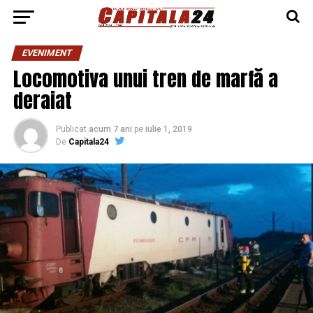
EVENIMENT
Locomotiva unui tren de marfă a
deraiat
Publicat
acum 7 ani
pe
iulie 1, 2019
De
Capitala24