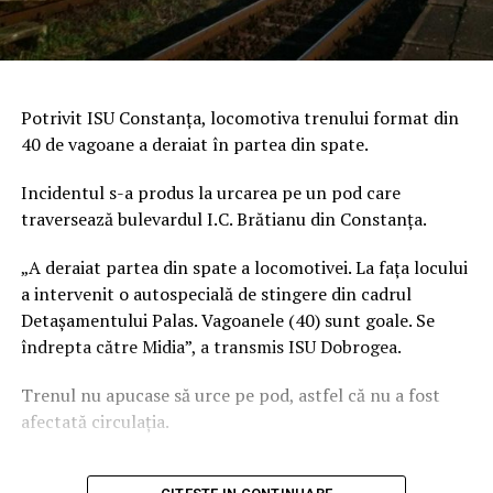
Potrivit ISU Constanţa, locomotiva trenului format din
40 de vagoane a deraiat în partea din spate.
Incidentul s-a produs la urcarea pe un pod care
traversează bulevardul I.C. Brătianu din Constanţa.
„A deraiat partea din spate a locomotivei. La faţa locului
a intervenit o autospecială de stingere din cadrul
Detaşamentului Palas. Vagoanele (40) sunt goale. Se
îndrepta către Midia”, a transmis ISU Dobrogea.
Trenul nu apucase să urce pe pod, astfel că nu a fost
afectată circulaţia.