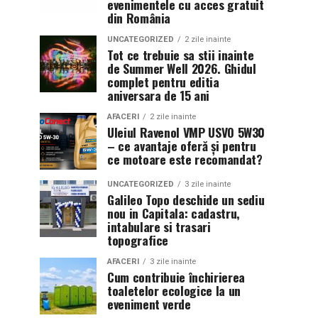
evenimentele cu acces gratuit
din România
UNCATEGORIZED
2 zile inainte
Tot ce trebuie sa stii inainte
de Summer Well 2026. Ghidul
complet pentru editia
aniversara de 15 ani
AFACERI
2 zile inainte
Uleiul Ravenol VMP USVO 5W30
– ce avantaje oferă și pentru
ce motoare este recomandat?
UNCATEGORIZED
3 zile inainte
Galileo Topo deschide un sediu
nou in Capitala: cadastru,
intabulare si trasari
topografice
AFACERI
3 zile inainte
Cum contribuie închirierea
toaletelor ecologice la un
eveniment verde