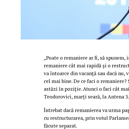
„Poate o remaniere ar fi, să spunem, i
remaniere cât mai rapidă şi o restruc
va întoarce din vacanţă sau dacă nu, v
cel mai bine. De ce faci o remaniere?
astăzi în poziţie. Atunci o faci cât ma
Teodorovici, marţi seară, la Antena 3.
Întrebat dacă remanierea va urma paş
cu restructurarea, prin votul Parlamen
făcute separat.