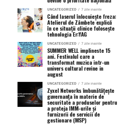
devine o prioritate națională
UNCATEGORIZED
7 zile inainte
Când laserul înlocuiește freza:
Atelierul de Zâmbete explică
în ce situații clinice folosește
tehnologia Er:YAG
UNCATEGORIZED
7 zile inainte
SUMMER WELL implineste 15
ani. Festivalul care a
transformat muzica intr-un
univers cultural revine in
august
UNCATEGORIZED
7 zile inainte
Zyxel Networks îmbunătățește
guvernanța în materie de
securitate a produselor pentru
a proteja IMM-urile și
furnizorii de servicii de
gestionare (MSP)