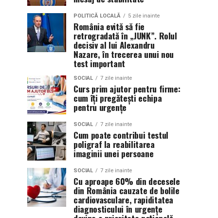
POLITICĂ LOCALĂ
5 zile inainte
România evită să fie
retrogradată în „JUNK”. Rolul
decisiv al lui Alexandru
Nazare, în trecerea unui nou
test important
SOCIAL
7 zile inainte
Curs prim ajutor pentru firme:
cum îți pregătești echipa
pentru urgențe
SOCIAL
7 zile inainte
Cum poate contribui testul
poligraf la reabilitarea
imaginii unei persoane
SOCIAL
7 zile inainte
Cu aproape 60% din decesele
din România cauzate de bolile
cardiovasculare, rapiditatea
diagnosticului în urgențe