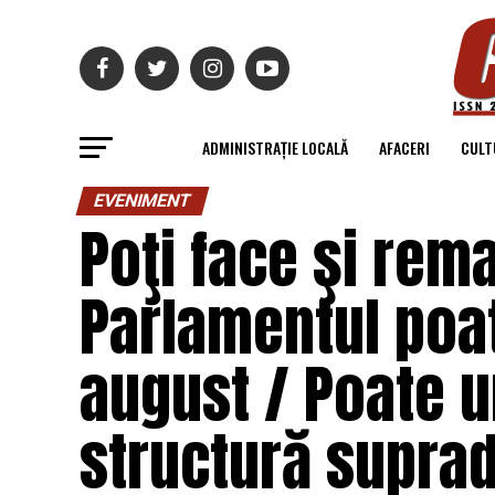
ADMINISTRAȚIE LOCALĂ
AFACERI
CULT
EVENIMENT
Poţi face şi rem
Parlamentul poat
august / Poate u
structură supra