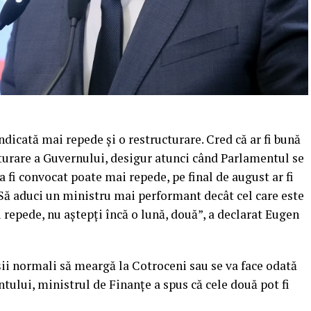
ndicată mai repede şi o restructurare. Cred că ar fi bună
turare a Guvernului, desigur atunci când Parlamentul se
a fi convocat poate mai repede, pe final de august ar fi
 Să aduci un ministru mai performant decât cel care este
i repede, nu aştepţi încă o lună, două”, a declarat Eugen
ii normali să meargă la Cotroceni sau se va face odată
tului, ministrul de Finanţe a spus că cele două pot fi