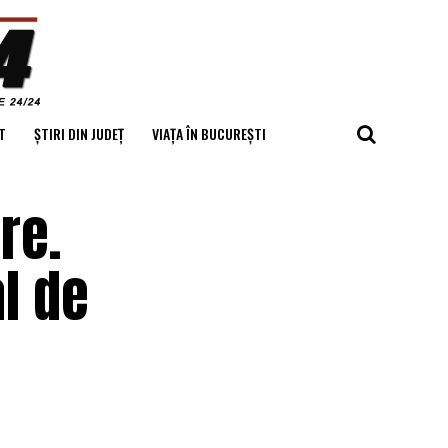
T
ȘTIRI DIN JUDEȚ
VIAȚA ÎN BUCUREȘTI
re.
l de