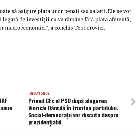
te să asigure plata unor pensii sau salarii. Ele se vor
ă legată de investiţii nu va rămâne fără plata aferentă,
lor macroeconomici”, a conchis Teodorovici.
URMATORUL
NAF
Primul CEx al PSD după alegerea
iunie
Vioricăi Dăncilă în fruntea partidului.
Social-democraţii vor discuta despre
prezidenţiabil