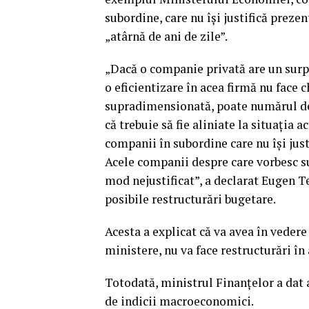
subordine, care nu îşi justifică preze
„atârnă de ani de zile”.
„Dacă o companie privată are un surplu
o eficientizare în acea firmă nu face 
supradimensionată, poate numărul de
că trebuie să fie aliniate la situaţi
companii în subordine care nu îşi jus
Acele companii despre care vorbesc sun
mod nejustificat”, a declarat Eugen Te
posibile restructurări bugetare.
Acesta a explicat că va avea în vedere
ministere, nu va face restructurări î
Totodată, ministrul Finanţelor a dat as
de indicii macroeconomici.