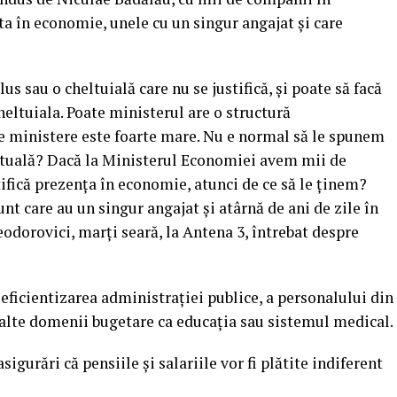
nta în economie, unele cu un singur angajat şi care
s sau o cheltuială care nu se justifică, şi poate să facă
cheltuiala. Poate ministerul are o structură
 ministere este foarte mare. Nu e normal să le spunem
a actuală? Dacă la Ministerul Economiei avem mii de
tifică prezenţa în economie, atunci de ce să le ţinem?
t care au un singur angajat şi atârnă de ani de zile în
odorovici, marţi seară, la Antena 3, întrebat despre
 eficientizarea administraţiei publice, a personalului din
n alte domenii bugetare ca educaţia sau sistemul medical.
igurări că pensiile şi salariile vor fi plătite indiferent