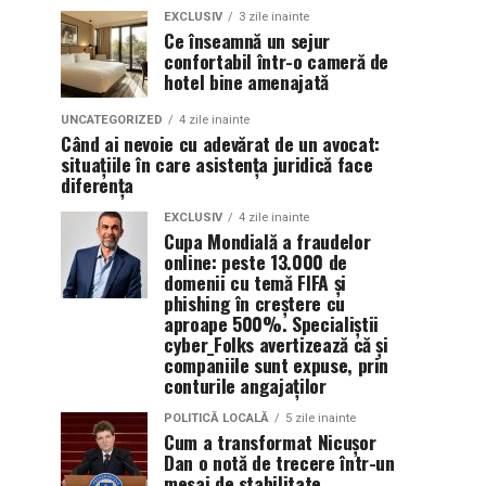
EXCLUSIV
3 zile inainte
Ce înseamnă un sejur
confortabil într-o cameră de
hotel bine amenajată
UNCATEGORIZED
4 zile inainte
Când ai nevoie cu adevărat de un avocat:
situațiile în care asistența juridică face
diferența
EXCLUSIV
4 zile inainte
Cupa Mondială a fraudelor
online: peste 13.000 de
domenii cu temă FIFA și
phishing în creștere cu
aproape 500%. Specialiștii
cyber_Folks avertizează că și
companiile sunt expuse, prin
conturile angajaților
POLITICĂ LOCALĂ
5 zile inainte
Cum a transformat Nicușor
Dan o notă de trecere într-un
mesaj de stabilitate