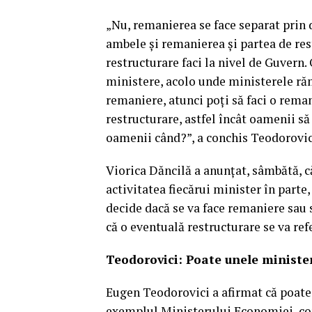
„Nu, remanierea se face separat prin d
ambele şi remanierea şi partea de rest
restructurare faci la nivel de Guvern.
ministere, acolo unde ministerele ră
remaniere, atunci poţi să faci o remani
restructurare, astfel încât oamenii să
oamenii când?”, a conchis Teodorovic
Viorica Dăncilă a anunţat, sâmbătă, c
activitatea fiecărui minister în part
decide dacă se va face remaniere sau s
că o eventuală restructurare se va ref
Teodorovici: Poate unele ministe
Eugen Teodorovici a afirmat că poate
exemplul Ministerului Economiei, co