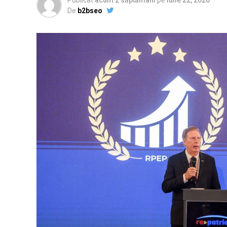
Publicat
acum 2 săptămâni
pe
iulie 22, 2026
De
b2bseo