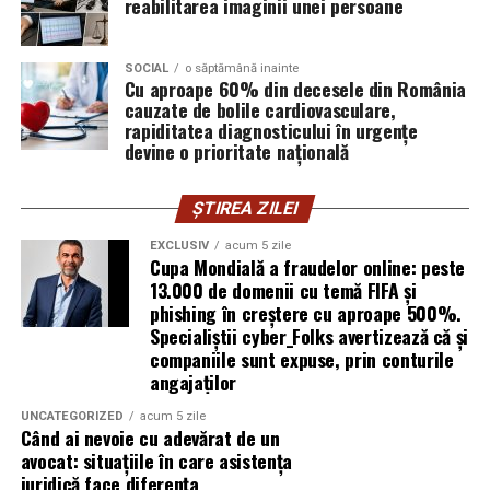
reabilitarea imaginii unei persoane
într-un domeniu în care credibilitatea se construiește
greu și se pierde repede.
SOCIAL
o săptămână inainte
Mirela Iacob
Cu aproape 60% din decesele din România
vinde cosmetice naturale și lucrează cu
cauzate de bolile cardiovasculare,
femei care vor produse în care au încredere. Prezența ei
rapiditatea diagnosticului în urgențe
publică este, pentru clientele ei, primul semn că brandul
devine o prioritate națională
ei e real.
ȘTIREA ZILEI
Ștefania Filip
este numerolog și lucrează cu
antreprenori care vor să ia decizii mai aliniate cu ce sunt
EXCLUSIV
acum 5 zile
Cupa Mondială a fraudelor online: peste
ei cu adevărat. Alege să fie vizibilă pentru că domeniul ei
13.000 de domenii cu temă FIFA și
câștigă credibilitate prin oameni, nu prin concepte.
phishing în creștere cu aproape 500%.
Specialiștii cyber_Folks avertizează că și
Mihaela Antoche
activează în nutriție și sănătate.
companiile sunt expuse, prin conturile
Crede că informația corectă ajunge la oamenii potriviți
angajaților
doar atunci când vine de la o sursă cu chip și nume.
UNCATEGORIZED
acum 5 zile
Când ai nevoie cu adevărat de un
De ce contează vizibilitatea, nu
avocat: situațiile în care asistența
juridică face diferența