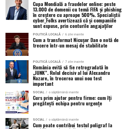
Cupa Mondială a fraudelor online: peste
știe, nu doar pentru ce arată în portofoliu.
13.000 de domenii cu temă FIFA și phishing
în creștere cu aproape 500%. Specialiștii
Patricia Constandache
activează în vânzări și relații cu
cyber_Folks avertizează că și companiile
clienții. A pornit de la convingerea că oamenii cumpără
sunt expuse, prin conturile angajaților
de la oameni, nu de la branduri, iar asta înseamnă că
POLITICĂ LOCALĂ
6 zile inainte
prezența personală contează la fel de mult ca produsul.
Cum a transformat Nicușor Dan o notă de
trecere într-un mesaj de stabilitate
Iuliana Gabriela Enescu
este specialist în fotografie si
videografie cu dronă. Știe că domeniul ei este dominat
POLITICĂ LOCALĂ
7 zile inainte
de bărbați și că vizibilitatea ei ca profesionistă este, în
România evită să fie retrogradată în
„JUNK”. Rolul decisiv al lui Alexandru
sine, un argument.
Nazare, în trecerea unui nou test
important
Isabela Alexandru
oferă servicii de consiliere de cuplu
și psihoterapie. Lucrează zilnic cu oameni care încearcă
SOCIAL
o săptămână inainte
Curs prim ajutor pentru firme: cum îți
să se înțeleagă mai bine și crede că autenticitatea
pregătești echipa pentru urgențe
trebuie să înceapă de la ea.
Oana Teslaru
este consultant financiar și expert în
SOCIAL
o săptămână inainte
Cum poate contribui testul poligraf la
investiții imobiliare. A ales să fie prezentă cu vocea ei