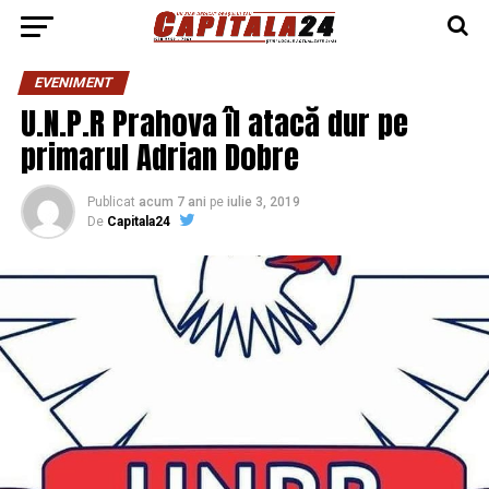
EVENIMENT
U.N.P.R Prahova îl atacă dur pe
primarul Adrian Dobre
Publicat
acum 7 ani
pe
iulie 3, 2019
De
Capitala24