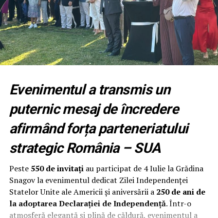
Guvernul a avizat publicarea raportului GRECO
Nouă luni pentru transformarea
organizației
Fundația Națională a Tinerilor Manageri (FNTM)
organizează noua serie RPEP, un program construit
după principiile modelului Malcolm Baldrige National
Evenimentul a transmis un
Quality Award, cu sprijinul RePatriot pentru atragerea
unor executivi români cu experiență internațională.
puternic mesaj de încredere
Programul începe cu un modul intensiv desfășurat la
afirmând forța parteneriatului
București, urmat de opt luni de implementare și
strategic România – SUA
mentorat. Participanții aplică metodologia direct în
propria organizație, își evaluează procesele, identifică
Peste
550 de invitați
au participat de 4 Iulie la Grădina
punctele forte și ariile de îmbunătățire și construiesc un
Snagov la evenimentul dedicat Zilei Independenței
plan concret de creștere a performanței.
Statelor Unite ale Americii și aniversării a
250 de ani de
la adoptarea Declarației de Independență
. Într-o
Programul se adresează directorilor generali,
atmosferă elegantă și plină de căldură, evenimentul a
antreprenorilor și managerilor cu responsabilitate